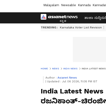
Malayalam
Newsable
Kannada
Kannada
ತಾಜಾ ಸುದ್ದಿ
ಸುದ್
TRENDING :
Karnataka Voter List Revision
HOME
NEWS
INDIA NEWS
INDIA LATEST NEWS LIVE:
Author :
Asianet News
|
Updated :
Jul 06 2026, 11:08 PM IST
India Latest News 
ರಜನಿಕಾಂತ್-ಚಿರಂಜೀವ