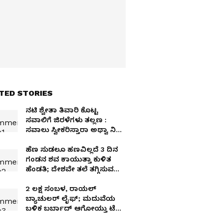
TED STORIES
ನಟಿ ಶ್ವೇತಾ ತಿವಾರಿ ಕೊಟ್ಟ
ಸವಾಲಿಗೆ ಜಿರಳೆಗಳು ತಲ್ಲಣ :
ಸವಾಲು ಸ್ವೀಕರಿಸ್ತಾರಾ ಅಥ್ವಾ ನಿಜ
ಒಪ್ಪಿಕೊಳ್ತಾರಾ
ಹೆಣ ಸುಡಲೂ ಹಣವಿಲ್ಲದೆ 3 ದಿನ
ಗಂಡನ ಶವ ಕಾಯುತ್ತಾ ಕುಳಿತ
ಹೆಂಡತಿ; ದೇಶವೇ ತಲೆ ತಗ್ಗಿಸುವ
ವಿಡಿಯೋ ವೈರಲ್!
2 ಲಕ್ಷ ಸಂಬಳ, ರಾಯಲ್
ಬ್ಯಾಚುಲರ್ ಲೈಫ್; ಮದುವೆಯ
ಬಳಿಕ ಬರ್ಬಾದ್ ಆಗೋಯ್ತು ಟೆಕ್ಕಿ
ಜೀವನ!