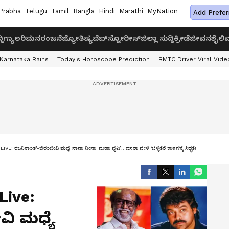
Prabha
Telugu
Tamil
Bangla
Hindi
Marathi
MyNation
Add Prefer
ದಿ
ಗ್ಯಾಲರಿ
ಮನರಂಜನೆ
ಜ್ಯೋತಿಷ್ಯ
ವೆಬ್‌ಸ್ಟೋರೀಸ್
ಜಿಲ್ಲಾ ಸುದ್ದಿ
ಕ್ರೀಡೆ
ಜೀವನಶೈಲಿ
ವ
Karnataka Rains
Today's Horoscope Prediction
BMTC Driver Viral Vide
 ರಜನಿಕಾಂತ್-ಚಿರಂಜೀವಿ ಮಧ್ಯೆ 'ನಾನಾ ನೀನಾ' ಮಹಾ ಫೈಟ್.. ದಸರಾ ವೇಳೆ 'ಬೆಳ್ಳಿತೆರೆ ಕಾಳಗ'ಕ್ಕೆ ಸಿದ್ಧತೆ!
Live:
ಿ ಮಧ್ಯೆ