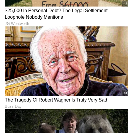
6
6
Image Credit :
Our Own
ವ್ಯವಹಾರ ಹಂಚಿಕೊಂಡ ಟಾಟಾ ಕುಟುಂಬದ ಮೂವರು
ಮಕ್ಕಳು
ಟಾಟಾ ಕುಟುಂಬದ ಹೊಸ ಪೀಳಿಗೆ ಈಗ ಸಮೂಹದ ವಿಭಿನ್ನ
ಉದ್ಯಮಗಳ ಚುಕ್ಕಾಣಿ ಹಿಡಿಯುತ್ತಿರುವುದು ಸ್ಪಷ್ಟವಾಗಿದೆ: