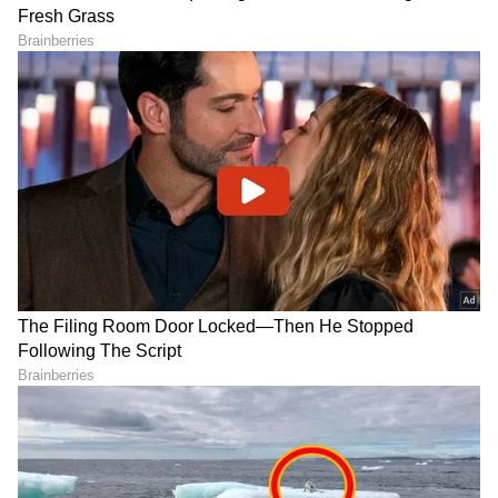
ಕನಕೋತ್ಸವದಲ್ಲಿ ರಿಷಬ್ ಶೆಟ್ಟಿ | Rishab
Shetty speech | Suvarna News
ಶೇ.50 ರಿಂದ ಶೇ.18 ಕ್ಕೆ TAX ಇಳಿಕೆ: ಮೋದಿ-
ಟ್ರಂಪ್ ಐತಿಹಾಸಿಕ ಒಪ್ಪಂದ | India US
Trade Deal | Party Rounds