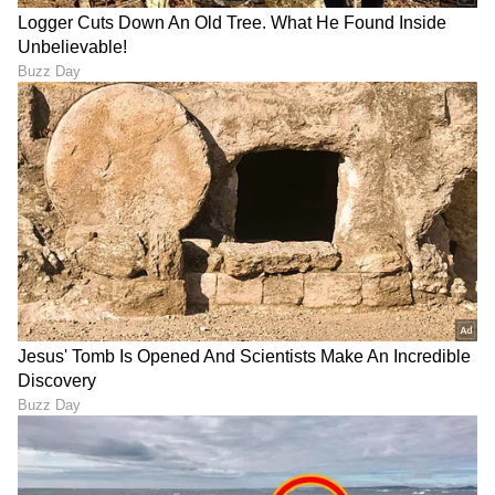
ಪೀಳಿಗೆಗೆ ಹಸ್ತಾಂತರಿಸುವ ಪ್ರಕ್ರಿಯೆ ಯಶಸ್ವಿಯಾಗಿ
ಮುಂದುವರಿದಿದೆ.
LATEST VIDEOS
ವ್ಯವಹಾರ (
business ideas in kannada
) ,
ಬ್ಯಾಂಕಿಂಗ್ (
Banking News
), ಹಣಕಾಸು, ಭಾರತೀಯ
ಆರ್ಥಿಕತೆ, ಜಾಗತಿಕ ಮಾರುಕಟ್ಟೆ,
ಷೇರು ಮಾರುಕಟ್ಟೆ
,