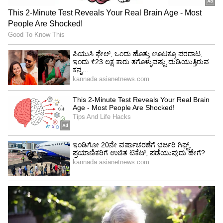
ಟಾಟಾ ಡಿಜಿಟಲ್‌ನಿಂದ ನಿರ್ಗಮನ; ವೆಸ್ಟ್‌ಸೈಡ್‌ಗೆ ಹೊಸ
ಶಕ್ತಿ
ವೆಸ್ಟ್‌ಸೈಡ್‌ಗೆ ಬರುವ ಮುನ್ನ ಮಾಯಾ ಟಾಟಾ ಅವರು
'ಟಾಟಾ ಡಿಜಿಟಲ್' (Tata Digital) ಕಂಪನಿಯಲ್ಲಿ
ಕಾರ್ಯನಿರ್ವಹಿಸುತ್ತಿದ್ದರು. ಇತ್ತೀಚೆಗಷ್ಟೇ ಅವರು ಅಲ್ಲಿಂದ
ರಾಜೀನಾಮೆ ನೀಡಿದ್ದರು. ಟಾಟಾ ಡಿಜಿಟಲ್‌ನಲ್ಲಿ ಸುಮಾರು
17,000 ಕೋಟಿ ರೂ. ನಷ್ಟವಾಗಿದೆ ಎಂಬ ವರದಿಗಳ
ನಡುವೆಯೇ, ಮಾಯಾ ಅವರ ಡಿಜಿಟಲ್ ವಾಣಿಜ್ಯ ಮತ್ತು ಇ-
ಕಾಮರ್ಸ್ ಅನುಭವವನ್ನು ವೆಸ್ಟ್‌ಸೈಡ್‌ನ ಉನ್ನತಿಗೆ
ಬಳಸಿಕೊಳ್ಳಲು ನಿರ್ಧರಿಸಲಾಗಿದೆ. ಆನ್‌ಲೈನ್ ಚಿಲ್ಲರೆ
ವ್ಯಾಪಾರ, ಡಿಜಿಟಲ್ ಮಾರ್ಕೆಟಿಂಗ್ ಹಾಗೂ ಗ್ರಾಹಕರನ್ನು
ಆಕರ್ಷಿಸುವ (Customer Acquisition) ತಂತ್ರಗಳಲ್ಲಿ
ಮಾಯಾ ಹೊಂದಿರುವ ವ್ಯಾಪಕ ಅನುಭವವು ಈಗ
ವೆಸ್ಟ್‌ಸೈಡ್‌ನ ಜಾಗತಿಕ ಇ-ಕಾಮರ್ಸ್ ಬೆಳವಣಿಗೆಗೆ ದೊಡ್ಡ ಬಲ
ನೀಡಲಿದೆ ಎನ್ನಲಾಗಿದೆ.