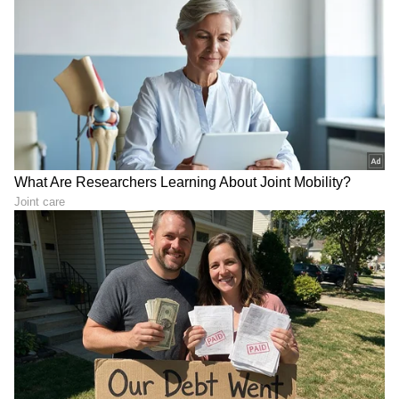
ಮಳಿಗೆಯನ್ನು ತೆರೆದಿರುವ ವೆಸ್ಟ್‌ಸೈಡ್, ಈಗ ಜಾಗತಿಕ
ಮಟ್ಟದಲ್ಲಿ ಇ-ಕಾಮರ್ಸ್ ಮೂಲಕ ಗ್ರಾಹಕರನ್ನು ತಲುಪಲು
ಹೊಸ ಯೋಜನೆ ರೂಪಿಸುತ್ತಿದೆ. ಸದ್ಯ ಟ್ರೆಂಟ್ ಕಂಪನಿಯು
ವೆಸ್ಟ್‌ಸೈಡ್, ಜೂಡಿಯೋ (Zudio) ಮತ್ತು ಸ್ಟಾರ್
ಬಜಾರ್‌ಗಳನ್ನು (Star Bazaar) ಯಶಸ್ವಿಯಾಗಿ
ಮುನ್ನಡೆಸುತ್ತಿದ್ದು, ದೇಶದ 321 ನಗರಗಳಲ್ಲಿ ಒಟ್ಟು 1,286
ಮಳಿಗೆಗಳನ್ನು ಹೊಂದಿದೆ.