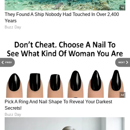
ಹೊರಡಿಸಿಲ್ಲ.
5
6
PREV
NEXT
Image Credit :
Our Own
ಟ್ರೆಂಟ್ ಕಂಪನಿಯಲ್ಲಿ ವೆಸ್ಟ್‌ಸೈಡ್‌ನ ಪಾತ್ರವೇನು?
ಟಾಟಾ ಸಮೂಹದ ರಿಟೇಲ್ ವಿಭಾಗವಾದ 'ಟ್ರೆಂಟ್'
ಕಂಪನಿಯ ಒಟ್ಟು ಆದಾಯದಲ್ಲಿ ವೆಸ್ಟ್‌ಸೈಡ್ ಒಂದೇ
ಬರೋಬ್ಬರಿ 40% ರಷ್ಟು ಕೊಡುಗೆ ನೀಡುತ್ತದೆ. ಇತ್ತೀಚೆಗಷ್ಟೇ
ಯುಎಇ (UAE) ನಲ್ಲಿ ತನ್ನ ಮೊದಲ ಅಂತರರಾಷ್ಟ್ರೀಯ