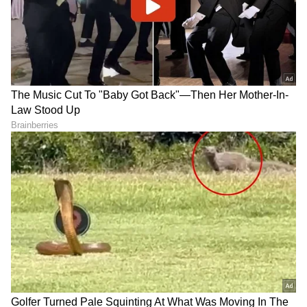
ಮೊಘಲರ ಕಾಲದ, 350
Jio ಹಣೆಯಲ್ಲಿ ಬೆವರು ತರಿಸಿದ
ವರ್ಷಗಳಿಂದ ಜೀವಂತವಾಗಿರುವ
ಕೇವಲ 225 ರೂ. ಪ್ಲಾನ್; ಕಡಿಮೆ
ಈ ರಹಸ್ಯ ಮಾರ್ಕೆಟ್‌;
ಬೆಲೆಯಲ್ಲಿ ಬಂಪರ್ ಆಫರ್
ಸೂಜಿಯಿಂದ ಹಿಡಿದು ಚಿನ್ನದವರೆಗೆ
ಎಲ್ಲ ಚೀಪ್‌ ಚೀಪ್!‌
ಮತ್ತೊಮ್ಮೆ ಮಗದೊಮ್ಮೆ
ಅಭಿಮಾನಿಗಳಿಗೆ Naa Ninna
ಇಳಿಕೆಯಾದ ಚಿನ್ನದ ಬೆಲೆ;
Bidalaare ದುರ್ಗಾ ಗುಡ್​ನ್ಯೂಸ್​ :
ಅನಿರೀಕ್ಷಿತ ಕುಸಿತದ ಅಲೆ!
ಅಮ್ಮನ ಸನ್ನಿಧಿಯಲ್ಲಿ ರಿಷಿಕಾ
ಹೇಳಿದ್ದೇನು
LATEST VIDEOS
"ರಾಜಕೀಯ ಬೇಡ, ಸಿನಿಮಾನೇ ಪ್ರಾಣ":