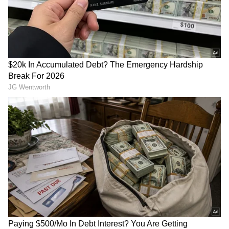
Image Credit :
Our Own
ಯಾರು ಈ ಮಾಯಾ ಟಾಟಾ?
ಮಾಯಾ ಟಾಟಾ ಅವರು ಉದ್ಯಮಿ ನೋಯೆಲ್ ಟಾಟಾ
ಹಾಗೂ ಆಲೂ ಮಿಸ್ತ್ರಿ (ಟಾಟಾ ಟ್ರಸ್ಟ್ಸ್‌ನ ಮಾಜಿ ಮುಖ್ಯಸ್ಥ
ದಿವಂಗತ ಸೈರಸ್ ಮಿಸ್ತ್ರಿ ಅವರ ಸಹೋದರಿ) ದಂಪತಿಯ
ಪುತ್ರಿ. ವಿದೇಶದಲ್ಲಿ ಉನ್ನತ ಶಿಕ್ಷಣ ಪೂರೈಸಿರುವ ಮಾಯಾ,
ಬ್ರಿಟನ್‌ನ ಪ್ರಸಿದ್ಧ 'ಬೇಯ್ಸ್ ಬಿಸಿನೆಸ್ ಸ್ಕೂಲ್' (Bays
Business School) ಹಾಗೂ 'ವಾರ್ವಿಕ್
ವಿಶ್ವವಿದ್ಯಾಲಯ'ದಿಂದ (University of Warwick) ಪದವಿ
ಪಡೆದಿದ್ದಾರೆ. ಟಾಟಾ ಗ್ರೂಪ್‌ನ ಹಿರಿಯ ಪೀಳಿಗೆಯ
ಉತ್ತರಾಧಿಕಾರಿಯಾಗಿ ಈಗಾಗಲೇ ಅವರು ಸಮೂಹದ ವಿವಿಧ
ಕಂಪನಿಗಳಲ್ಲಿ ಸದ್ದಿಲ್ಲದೆ ಪ್ರಮುಖ ಹುದ್ದೆಗಳನ್ನು ನಿಭಾಯಿಸಿ