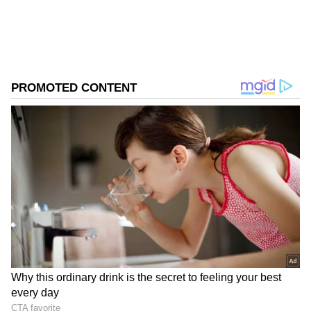
ರಿಟೇಲ್ ಕಂಪನಿ 'ಟ್ರೆಂಟ್ ಲಿಮಿಟೆಡ್' (Trent Ltd)
ಅಡಿಯಲ್ಲಿ ಬರುವ ದೈತ್ಯ ಫ್ಯಾಷನ್ ಬ್ರ್ಯಾಂಡ್ 'ವೆಸ್ಟ್‌ಸೈಡ್'
(Westside) ನಲ್ಲಿ ಅತ್ಯಂತ ಪ್ರಮುಖ ಜವಾಬ್ದಾರಿಯನ್ನು
ವಹಿಸಿಕೊಳ್ಳಲು ಸಜ್ಜಾಗಿದ್ದಾರೆ. ಮಾಧ್ಯಮ ವರದಿಗಳ ಪ್ರಕಾರ,
ಮಾಯಾ ಟಾಟಾ ಇನ್ಮುಂದೆ ವೆಸ್ಟ್‌ಸೈಡ್‌ನ ಆನ್‌ಲೈನ್
ವ್ಯವಹಾರ ಹಾಗೂ ಸಾಗರೋತ್ತರ (ವಿದೇಶಿ) ಇ-ಕಾಮರ್ಸ್
ಮಾರ್ಕೆಟಿಂಗ್ ವಿಭಾಗವನ್ನು ಮುನ್ನಡೆಸಲಿದ್ದಾರೆ. ವೆಸ್ಟ್‌ಸೈಡ್
ಬ್ರ್ಯಾಂಡ್ ತನ್ನ ಡಿಜಿಟಲ್ ಮಾರುಕಟ್ಟೆಯನ್ನು ಭಾರತದಲ್ಲಿ
ವೇಗವಾಗಿ ವಿಸ್ತರಿಸುತ್ತಿರುವ ಹಾಗೂ ಜಾಗತಿಕ ಮಟ್ಟದಲ್ಲಿ ಹೆಜ್ಜೆ
ಇಡುತ್ತಿರುವ ನಿರ್ಣಾಯಕ ಸಮಯದಲ್ಲಿ ಈ ನೇಮಕಾತಿ
ನಡೆಯುತ್ತಿರುವುದು ತೀವ್ರ ಕುತೂಹಲ ಮೂಡಿಸಿದೆ.
ಸಮಗ್ರ ಸುದ್ದಿ ಮೂಲವನ್ನಾಗಿ asianet suvarna news ಅನ್ನು
ಆಯ್ಕೆ ಮಾಡಿಕೊಳ್ಳಿ