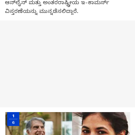
ಆನ್‌ಲೈನ್ ಮತ್ತು ಅಂತರರಾಷ್ಟ್ರೀಯ ಇ-ಕಾಮರ್ಸ್
ವಿಸ್ತರಣೆಯನ್ನು ಮುನ್ನಡೆಸಲಿದ್ದಾರೆ.
1
6