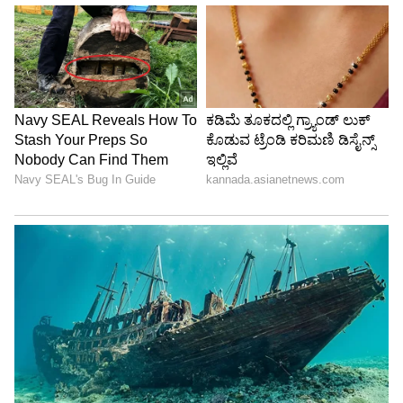
Image Credit :
Our Own
ತಂದೆಯ ಮಾರ್ಗದರ್ಶನ ಹಾಗೂ ನಿವೃತ್ತಿಯ ಮುನ್ಸೂಚನೆ
ಮಾಯಾ ಟಾಟಾ ಅವರಿಗೆ ಈ ಮಹತ್ವದ ಜವಾಬ್ದಾರಿಯನ್ನು
ನೀಡುವ ಯೋಜನೆಯಲ್ಲಿ ಅವರ ತಂದೆ ನೋಯೆಲ್ ಟಾಟಾ
ಪ್ರಮುಖ ಪಾತ್ರ ವಹಿಸಿದ್ದಾರೆ ಎಂದು ನಂಬಲಾಗಿದೆ.
ನೋಯೆಲ್ ಟಾಟಾ ಪ್ರಸ್ತುತ 'ಟ್ರೆಂಟ್' ಕಂಪನಿಯ
ಅಧ್ಯಕ್ಷರಾಗಿದ್ದು, ಮುಂಬರುವ ನವೆಂಬರ್‌ನಲ್ಲಿ ಅವರು ಈ
ಹುದ್ದೆಯಿಂದ ನಿವೃತ್ತರಾಗಲಿದ್ದಾರೆ. ತಮ್ಮ ನಿವೃತ್ತಿಗೂ ಮುನ್ನವೇ
ಮಗಳನ್ನು ಕಂಪನಿಯ ಪ್ರಮುಖ ಜವಾಬ್ದಾರಿಗೆ ತರುವ
ಮೂಲಕ ವ್ಯವಹಾರದ ಸುಗಮ ಹಸ್ತಾಂತರಕ್ಕೆ ಅವರು ನಾಂದಿ
ಹಾಡಿದ್ದಾರೆ ಎನ್ನಲಾಗುತ್ತಿದೆ. ಆದಾಗ್ಯೂ, ಈ ಬೆಳವಣಿಗೆಯ
ಕುರಿತು ಟ್ರೆಂಟ್ ಕಂಪನಿ ಇನ್ನೂ ಅಧಿಕೃತ ಪ್ರಕಟಣೆ