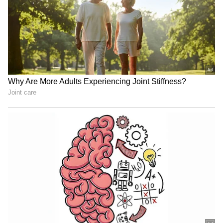
Related Articles
ಜಾಗತಿಕ ಇತಿಹಾಸ ಸೃಷ್ಟಿಸಲು ಸಜ್ಜಾದ ಟಾಟಾ
ಮೋಟಾರ್ಸ್: ₹41 ಸಾವಿರ ಕೋಟಿಗೆ ಇಟಲಿಯ ಇವೆಕೊ
ಸ್ವಾಧೀನ!
ಜೂನ್‌ ತಿಂಗಳಲ್ಲಿ ದಾಖಲೆಯ 4 ಲಕ್ಷ ಕಾರುಗಳ
ಮಾರಾಟ: ಜಿಗಿದು ಕುಣಿದ ಟಾಟಾ, ಹುಂಡೈ,
ಮಹೀಂದ್ರಾಗೆ ಆಘಾತ!
3
6
Image Credit :
Our Own