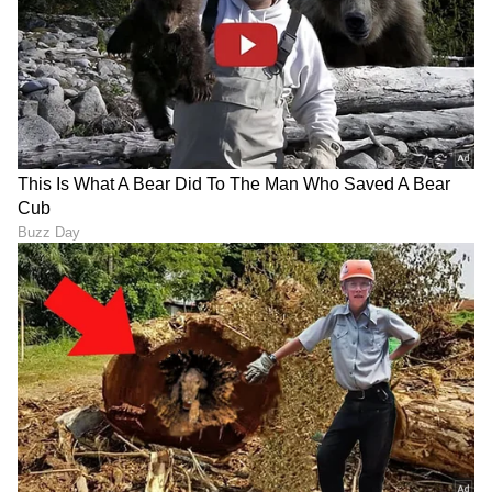
ಮಾಯಾ ಟಾಟಾ:
ವೆಸ್ಟ್‌ಸೈಡ್‌ನ ಆನ್‌ಲೈನ್ ಹಾಗೂ
ಅಂತಾರಾಷ್ಟ್ರೀಯ ಇ-ಕಾಮರ್ಸ್ ವಿಭಾಗದ ಉಸ್ತುವಾರಿ.
ನೆವಿಲ್ ಟಾಟಾ (ಮಾಯಾ ಅವರ ಸಹೋದರ):
ಟ್ರೆಂಟ್
ಕಂಪನಿಯ ಹೈಪರ್‌ಮಾರ್ಕೆಟ್ ಉದ್ಯಮವಾದ 'ಸ್ಟಾರ್
ಬಜಾರ್'ನ ಮುಖ್ಯಸ್ಥರಾಗಿದ್ದಾರೆ.
ಲಿಯಾ ಟಾಟಾ (ಮಾಯಾ ಅವರ ಸಹೋದರಿ):
ಟಾಟಾ
ಸಮೂಹದ ಪ್ರತಿಷ್ಠಿತ ಹೋಟೆಲ್ ಉದ್ಯಮವಾದ 'ತಾಜ್
ಹೋಟೆಲ್ಸ್' (Taj Chains) ವಿಭಾಗವನ್ನು ಮುನ್ನಡೆಸುತ್ತಿದ್ದಾರೆ.
ಇದರೊಂದಿಗೆ, ನೋಯೆಲ್ ಟಾಟಾ ಅವರ ಮೂವರೂ ಮಕ್ಕಳು
ಟಾಟಾ ಸನ್ಸ್‌ನ ಬಹುಪಾಲು ಷೇರುಗಳನ್ನು ಹೊಂದಿರುವ
'ಟಾಟಾ ಟ್ರಸ್ಟ್ಸ್' ಅಡಿಯಲ್ಲಿ ಬರುವ ಸಣ್ಣ ಸಂಸ್ಥೆಗಳ
ಮಂಡಳಿಗಳಲ್ಲೂ (Boards) ಸೇವೆ ಸಲ್ಲಿಸುತ್ತಿದ್ದಾರೆ. ಈ
ಮೂಲಕ ಟಾಟಾ ಗ್ರೂಪ್‌ನ ಮುಂದಿನ ಭವಿಷ್ಯವನ್ನು ಯುವ