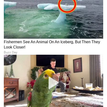
ಹೂಡಿಕೆ ಸೇರಿದಂತೆ ಇನ್ನಿತರ ಮತ್ತು ಇತ್ತೀಚಿನ ಹಣಕಾಸಿನ
ಸುದ್ದಿಗಳನ್ನು ಏಷ್ಯಾನೆಟ್ ಸುವರ್ಣ ನ್ಯೂಸ್‌ನಲ್ಲಿ ಓದಿರಿ.
ABOUT THE AUTHOR
Gowthami K
GK
ಒನ್ ಇಂಡಿಯಾ, ಡೈಲಿಹಂಟ್‌, ವಿಜಯ ಕರ್ನಾಟಕ ವೆಬ್‌, ಈಗ
ಏಷ್ಯಾನೆಟ್ ಕನ್ನಡ ಸೇರಿ 10 ವರ್ಷಗಳಿಂದಲೂ ಡಿಜಿಟಲ್
ಮಾಧ್ಯಮದಲ್ಲಿದ್ದೇನೆ. ಉಜಿರೆಯ ಎಸ್‌ಡಿಎಂನಲ್ಲಿ ಪತ್ರಿಕೋದ್ಯಮದಲ್ಲಿ
ಸ್ನಾತಕೋತ್ತರ ಪದವಿಯಾಗಿದೆ. ಸುಳ್ಯ ತಾಲೂಕಿನ ಕುಕ್ಕುಜಡ್ಕದವಳು.
ಕರ್ನಾಟಕ ಸುದ್ದಿ
ಉದ್ಯೋಗ, ರಾಜಕೀಯ, ದೇಶ-ವಿದೇಶ, ವಿಜ್ಞಾನ ಮತ್ತು ವಾಣಿಜ್ಯ,
ಟಾಟಾ
ಟಾಟಾ ಮೋಟಾರ್ಸ್
ಭಾರತ ಸುದ್ದಿ
ಸಿನೆಮಾವೆಂದರೆ ಹೆಚ್ಚು ಆಸಕ್ತಿ. ಹಿನ್ನೆಲೆ ಧ್ವನಿ ನೀಡುವುದು ಹವ್ಯಾಸ.