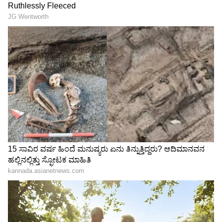
ಅಪಾರ ಅನುಭವ ಗಳಿಸಿದ್ದಾರೆ.