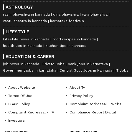
ASTROLOGY
rashi bhavishya in kannada
dina bhavishya
vara bhavishya
vastu shastra in kannada
karnataka festivals
LIFESTYLE
Lifestyle news in kannada
food recipes in kannada
health tips in kannada
kitchen tips in kannada
EDUCATION & CAREER
job news in kannada
Private Jobs
bank jobs in karnataka
Government jobs in karnataka
Central Govt Jobs in Kannada
IT Jobs
About Website
About Tv
Terms Of Use
Privacy Policy
CSAM Policy
Complaint Redressal - Website
Complaint Redressal - TV
Compliance Report Digital
Investors
FOLLOW US ON