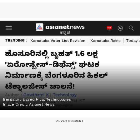
ಕನ್ನಡ
TRENDING :
Karnataka Voter List Revision
Karnataka Rains
Today'
ಹೊಸೂರಿನಲ್ಲಿ ಬೃಹತ್ 1.6 ಲಕ್ಷ
'ಏರೋಸ್ಪೇಸ್-ಡಿಫೆನ್ಸ್' ಘಟಕ
ನಿರ್ಮಾಣಕ್ಕೆ ಬೆಂಗಳೂರಿನ ಹಿಕಲ್
ಟೆಕ್ನಾಲಜೀಸ್ ಚಾಲನೆ!
Author :
Gowthami K
|
Technology
Bengaluru based Hical Technologies
Published :
Jul 06 2026, 03:07 PM IST
Image Credit:
Asianet News