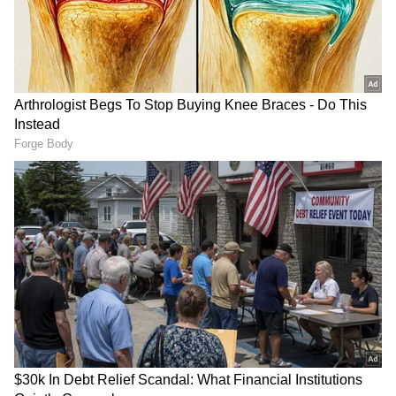
DOWNLOAD APP
RECOMMENDED STORIES
ಈ ಮಹತ್ವದ ಮೈಲಿಗಲ್ಲಿನ ಬಗ್ಗೆ ಮಾತನಾಡಿದ ಹಿಕಲ್
ಟೆಕ್ನಾಲಜೀಸ್‌ನ ವ್ಯವಸ್ಥಾಪಕ ನಿರ್ದೇಶಕ ಯಶಸ್ ಜೈವೀರ್,
"ಹೊಸೂರಿನಲ್ಲಿ ನಮ್ಮ ಈ ಹೊಸ ಘಟಕದ ಶಂಕುಸ್ಥಾಪನೆ