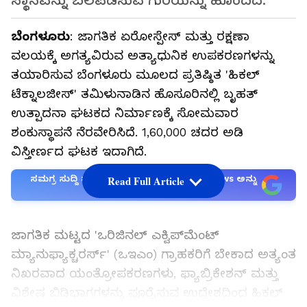
ಸ್ಥಾನವನ್ನು ಬಲಪಡಿಸುವ ಗುರಿಯನ್ನು ಹೊಂದಿದೆ.
ಬೆಂಗಳೂರು
: ಜಾಗತಿಕ ಏರೋಸ್ಪೇಸ್ ಮತ್ತು ರಕ್ಷಣಾ
ವಲಯಕ್ಕೆ ಅಗತ್ಯವಿರುವ ಅತ್ಯಾಧುನಿಕ ಉಪಕರಣಗಳನ್ನು
ತಯಾರಿಸುವ ಬೆಂಗಳೂರು ಮೂಲದ ಪ್ರತಿಷ್ಠಿತ 'ಹಿಕಲ್
ಟೆಕ್ನಾಲಜೀಸ್' ತಮಿಳುನಾಡಿನ ಹೊಸೂರಿನಲ್ಲಿ ಬೃಹತ್
ಉತ್ಪಾದನಾ ಘಟಕದ ನಿರ್ಮಾಣಕ್ಕೆ ಸೋಮವಾರ
ಶಂಕುಸ್ಥಾಪನೆ ನೆರವೇರಿಸಿದೆ. 1,60,000 ಚದರ ಅಡಿ
ವಿಸ್ತೀರ್ಣದ ಘಟಕ ಇದಾಗಿದೆ.
ಸಮಗ್ರ ಸುದ್ದಿ ಮೂಲವನ್ನಾಗಿ asianet suvarna news ಅನ್ನು
Read Full Article
ಆಯ್ಕೆ ಮಾಡಿಕೊಳ್ಳಿ
ಜಾಗತಿಕ ಮಟ್ಟದ 'ಒರಿಜಿನಲ್ ಎಕ್ವಿಪ್‌ಮೆಂಟ್
ಮ್ಯಾನುಫ್ಯಾಕ್ಚರರ್ಸ್' (ಒಇಎಂ) ಗ್ರಾಹಕರಿಗೆ ಬೇಕಾದ ಅತ್ಯಂತ
ನಿಖರವಾದ ಯಂತ್ರೋಪಕರಣಗಳು, ಫ್ಯಾಬ್ರಿಕೇಶನ್ ಮತ್ತು
ವಿಶೇಷ ಬಿಡಿಭಾಗಗಳನ್ನು ಪೂರೈಸುವ ಉದ್ದೇಶದಿಂದ ಹಿಕಲ್