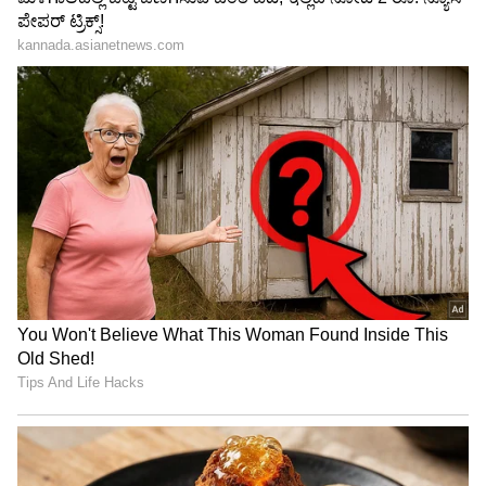
ಶೇ.50 ರಿಂದ ಶೇ.18 ಕ್ಕೆ TAX ಇಳಿಕೆ: ಮೋದಿ-
ಟ್ರಂಪ್ ಐತಿಹಾಸಿಕ ಒಪ್ಪಂದ | India US
Trade Deal | Party Rounds