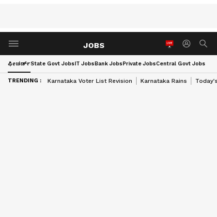
JOBS
ಫೀಚರ್ಡ್‌
State Govt Jobs
IT Jobs
Bank Jobs
Private Jobs
Central Govt Jobs
TRENDING :
Karnataka Voter List Revision
Karnataka Rains
Today'