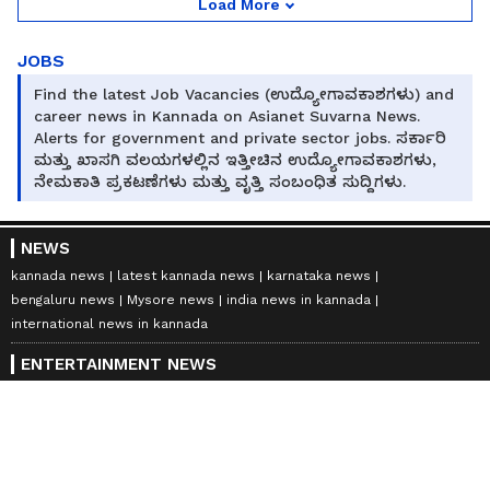
Load More
JOBS
Find the latest Job Vacancies (ಉದ್ಯೋಗಾವಕಾಶಗಳು) and
career news in Kannada on Asianet Suvarna News.
Alerts for government and private sector jobs. ಸರ್ಕಾರಿ
ಮತ್ತು ಖಾಸಗಿ ವಲಯಗಳಲ್ಲಿನ ಇತ್ತೀಚಿನ ಉದ್ಯೋಗಾವಕಾಶಗಳು,
ನೇಮಕಾತಿ ಪ್ರಕಟಣೆಗಳು ಮತ್ತು ವೃತ್ತಿ ಸಂಬಂಧಿತ ಸುದ್ದಿಗಳು.
NEWS
kannada news
latest kannada news
karnataka news
bengaluru news
Mysore news
india news in kannada
international news in kannada
ENTERTAINMENT NEWS
Kannada Cinema News
kannada movies review
sandalwood news
kannada tv shows
SPORTS NEWS
sports news in kannada
cricket news in kannada