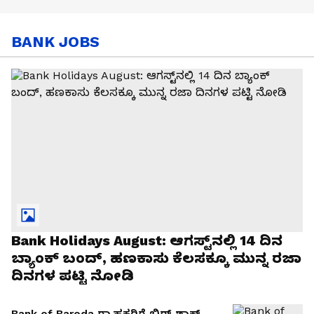
BANK JOBS
Bank Holidays August: ಆಗಸ್ಟ್‌ನಲ್ಲಿ 14 ದಿನ
ಬ್ಯಾಂಕ್‌ ಬಂದ್‌, ಹಣಕಾಸು ಕೆಲಸಕ್ಕೂ ಮುನ್ನ ರಜಾ
ದಿನಗಳ ಪಟ್ಟಿ ನೋಡಿ
Bank of Baroda ಗ್ರಾಹಕರಿಗೆ ಬಿಗ್ ಶಾಕ್..