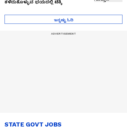
ಕಳೆದುಕೊಳ್ಳುವ ಭಯದಲ್ಲಿ ಟೆಕ್ಕಿ
ಇನ್ನಷ್ಟು ಓದಿ
STATE GOVT JOBS