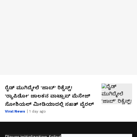
ರೈಡ್‌ ಮುಗಿದ್ಮೇಲೆ 'ಜಾಬ್' ರಿಕ್ವೆಸ್ಟ್!
'ರ‍್ಯಾಪಿಡೋ' ಚಾಲಕನ ವಾಟ್ಸಾಪ್ ಮೆಸೇಜ್
ಸೋಶಿಯಲ್ ಮೀಡಿಯಾದಲ್ಲಿ ಸಖತ್ ವೈರಲ್
Viral News
1 day ago
Live TV