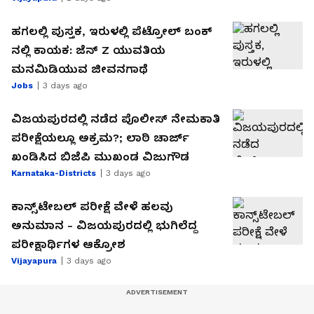
ಹಗಲಲ್ಲಿ ಪುಸ್ತಕ, ಇರುಳಲ್ಲಿ ಪೆಟ್ರೋಲ್​ ಬಂಕ್​
ನಲ್ಲಿ ಕಾಯಕ: ಜೆನ್​ Z ಯುವತಿಯ
ಮನಮಿಡಿಯುವ ಜೀವನಗಾಥೆ
Jobs
3 days ago
ವಿಜಯಪುರದಲ್ಲಿ ನಡೆದ ಪೊಲೀಸ್ ನೇಮಕಾತಿ
ಪರೀಕ್ಷೆಯಲ್ಲೂ ಅಕ್ರಮ?; ಲಾಠಿ ಚಾರ್ಜ್
ಖಂಡಿಸಿದ ಬಿಜೆಪಿ ಮುಖಂಡ ವಿಜುಗೌಡ
Karnataka-Districts
3 days ago
ಕಾನ್ಸ್‌ಟೇಬಲ್ ಪರೀಕ್ಷೆ ವೇಳೆ ಹಲವು
ಅನುಮಾನ - ವಿಜಯಪುರದಲ್ಲಿ ಭುಗಿಲೆದ್ದ
ಪರೀಕ್ಷಾರ್ಥಿಗಳ ಆಕ್ರೋಶ
Vijayapura
3 days ago