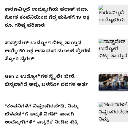
ಕಾರಣವಿಲ್ಲದೆ ಉದ್ಯೋಗಿಯ ಹಠಾತ್ ವಜಾ,
ಸೋತ ಕಂಪೆನಿಯಿಂದ ಗೆದ್ದ ಮಹಿಳೆಗೆ 19 ಲಕ್ಷ
ರೂ. ಗರಿಷ್ಠ ಪರಿಹಾರ!
ಸಾಫ್ಟ್​ವೇರ್​ ಉದ್ಯೋಗ ಬಿಟ್ಟು ತಾಯ್ತನ
ಆಯ್ಕೆ: 50 ಲಕ್ಷ ಆದಾಯದ ಮೂಲಕ ಪ್ರೇರಣೆ-
ಸ್ಟೋರಿ ವೈರಲ್​
Gen Z ಉದ್ಯೋಗಿಗಳ ಸ್ಟೈಲೇ ಬೇರೆ,
ಭಿನ್ನವಾಗಿದೆ ಅವ್ರು ಬಳಸೋ ಪದಗಳ ಅರ್ಥ
"ಕಂಪನಿಗಳಿಗೆ ನಿಷ್ಠರಾಗಿರಬೇಡಿ, ನಿಮ್ಮ
ಬೆಳವಣಿಗೆಗೆ ಆದ್ಯತೆ ನೀಡಿ!": ಖಾಸಗಿ
ಉದ್ಯೋಗಿಗಳಿಗೆ ಎಚ್ಚರಿಕೆ ನೀಡಿದ ಟೆಕ್ಕಿ