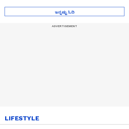
ಮುಂದೇನಾಗುತ್ತೆ ಗೊತ್ತಾ..?
ಪೆಲೋಡ್‌ ತಯಾರಿಕೆ
ಇನ್ನಷ್ಟು ಓದಿ
LIFESTYLE