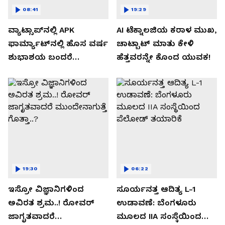
08:41
19:29
ವ್ಯಾಟ್ಸಾಪ್‌ನಲ್ಲಿ APK
AI ಟೆಕ್ನಾಲಜಿಯ ಕರಾಳ ಮುಖ,
ಫಾರ್ಮ್ಯಾಟ್‌ನಲ್ಲಿ ಹೊಸ ವರ್ಷ
ಚಾಟ್ಬಾಟ್ ಮಾತು ಕೇಳಿ
ಶುಭಾಶಯ ಬಂದರೆ
ಹೆತ್ತವರನ್ನೇ ಕೊಂದ ಯುವಕ!
ಡೌನ್ಲೋಡ್ ಮಾಡಬೇಡಿ!
19:30
06:22
ಇಸ್ರೋ ವಿಜ್ಞಾನಿಗಳಿಂದ
ಸೂರ್ಯನತ್ತ ಆದಿತ್ಯ L-1
ಅವಿರತ ಶ್ರಮ..! ರೋವರ್
ಉಡಾವಣೆ: ಬೆಂಗಳೂರು
ಜಾಗೃತವಾದರೆ
ಮೂಲದ IIA ಸಂಸ್ಥೆಯಿಂದ