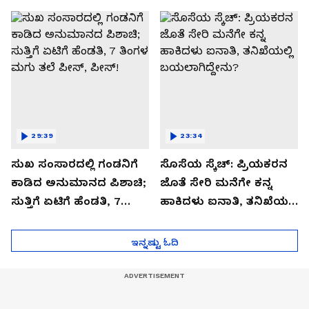
ಬಿಗ್ ಟ್ವಿಸ್ಟ್
29:39
23:34
ಸುಖ ಸಂಸಾರದಲ್ಲಿ ಗಂಡನಿಗೆ
ಸೊಸೆಯ ಸ್ಕೆಚ್: ಪ್ರಿಯಕರನ
ಕಾಡಿದ ಅನುಮಾನದ ಪಿಶಾಚಿ;
ಜೊತೆ ಸೇರಿ ಮನೆಗೇ ಕನ್ನ
ಸುತ್ತಿಗೆ ಏಟಿಗೆ ಹೆಂಡತಿ, 7
ಹಾಕಿದಳು ಐನಾತಿ, ತನಿಖೆಯಲ್ಲಿ
ತಿಂಗಳ ಮಗು ತಲೆ ಪೀಸ್,
ಬಯಲಾಗಿದ್ದೇನು?
ಪೀಸ್!
ಇನ್ನಷ್ಟು ಓದಿ