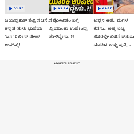
02:59
02:24
04:57
ಜಯಪ್ರಕಾಶ್ ಶೆಟ್ಟಿ ನಟನೆ,
ನೆಪೋಟಿಸಂ ಬಗ್ಗೆ
ಅಪ್ಪನ ಆಸೆ.. ಮಗಳ
ಕನ್ನಡ-ತುಳು ಭಾಷೆಯ
ಪ್ರಿಯಾಂಕಾ ಉಪೇಂದ್ರ
ಕನಸು.. ಅಪ್ಪ ಇಟ್ಟ
'ಬನ' ರಿಲೀಸ್ ಡೇಟ್
ಹೇಳಿದ್ದೇನು..?!
ಹೆಸರಲ್ಲೇ ಬಿಜಿನೆಸ್​ಶುರು
ಅನೌನ್ಸ್!
ಮಾಡಿದ ಅಪ್ಪು ಪುತ್ರಿ
ವಂದಿತಾ..!