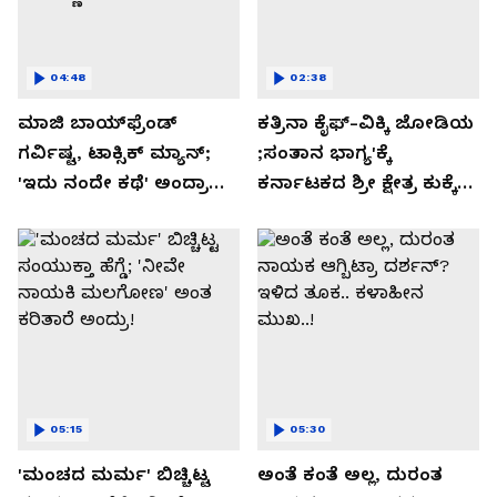
04:48
02:38
ಮಾಜಿ ಬಾಯ್‌ಫ್ರೆಂಡ್
ಕತ್ರಿನಾ ಕೈಫ್-ವಿಕ್ಕಿ ಜೋಡಿಯ
ಗರ್ವಿಷ್ಟ, ಟಾಕ್ಸಿಕ್ ಮ್ಯಾನ್;
;ಸಂತಾನ ಭಾಗ್ಯ'ಕ್ಕೆ
'ಇದು ನಂದೇ ಕಥೆ' ಅಂದ್ರಾ
ಕರ್ನಾಟಕದ ಶ್ರೀ ಕ್ಷೇತ್ರ ಕುಕ್ಕೆ
-ಗರ್ಲ್‌ಫ್ರೆಂಡ್- ರಶ್ಮಿಕಾ
ಸುಬ್ರಮಣ್ಯದ ನಂಟು!
ಮಂದಣ್ಣ?
05:15
05:30
'ಮಂಚದ ಮರ್ಮ' ಬಿಚ್ಚಿಟ್ಟ
ಅಂತೆ ಕಂತೆ ಅಲ್ಲ, ದುರಂತ