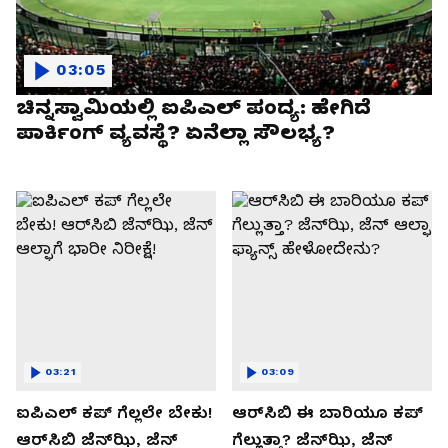
03:05
ಚಿನ್ನಸ್ವಾಮಿಯಲ್ಲಿ ಐಪಿಎಲ್‌ ಪಂದ್ಯ: ಹೇಗಿದೆ
ಪಾರ್ಕಿಂಗ್ ವ್ಯವಸ್ಥೆ? ಏನೆಲ್ಲಾ ಸೌಲಭ್ಯ?
03:21
03:09
ಐಪಿಎಲ್ ಕಪ್‌ ಗೆಲ್ಲಲೇ ಬೇಕು!
ಆರ್‌ಸಿಬಿ ಈ ಬಾರಿಯೂ ಕಪ್‌
ಆರ್‌ಸಿಬಿ ಜೆನ್‌ಝಿ, ಜೆನ್‌
ಗೆಲ್ಲುತ್ತಾ? ಜೆನ್‌ಝಿ, ಜೆನ್‌