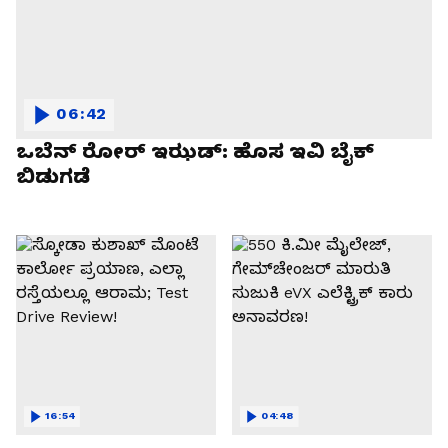
06:42
ಒಬೆನ್ ರೋರ್ ಇಝಡ್: ಹೊಸ ಇವಿ ಬೈಕ್
ಬಿಡುಗಡೆ
16:54
04:48