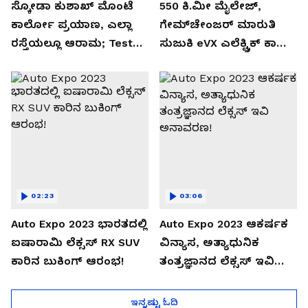
ಸ್ಕೋಡಾ ಕುಶಾಖ್ ಮೊಂಟೆ
550 ಕಿ.ಮೀ ಮೈಲೇಜ್,
ಕಾರ್ಲೋ ಪ್ರಯಾಣ, ಎಲ್ಲಾ
ಗೇಮ್‌ಚೇಂಜರ್ ಮಾರುತಿ
ರಸ್ತೆಯಲ್ಲೂ ಆರಾಮ; Test
ಸುಜುಕಿ eVX ಎಲೆಕ್ಟ್ರಿಕ್ ಕಾರು
Drive Review!
ಅನಾವರಣ!
02:23
03:06
Auto Expo 2023 ಭಾರತದಲ್ಲಿ
Auto Expo 2023 ಆಕರ್ಷಕ
ಐಷಾರಾಮಿ ಲೆಕ್ಸಸ್ RX SUV
ವಿನ್ಯಾಸ, ಅತ್ಯಾಧುನಿಕ
ಕಾರಿನ ಬುಕಿಂಗ್ ಆರಂಭ!
ತಂತ್ರಜ್ಞಾನದ ಲೆಕ್ಸಸ್ ಇವಿ
ಅನಾವರಣ!
ಇನ್ನಷ್ಟು ಓದಿ