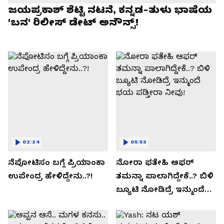
ಜಯಪ್ರಕಾಶ್ ಶೆಟ್ಟಿ ನಟನೆ, ಕನ್ನಡ-ತುಳು ಭಾಷೆಯ
'ಬನ' ರಿಲೀಸ್ ಡೇಟ್ ಅನೌನ್ಸ್!
02:24
05:53
ನೆಪೋಟಿಸಂ ಬಗ್ಗೆ ಪ್ರಿಯಾಂಕಾ
ನೋರಾ ಫತೇಹಿ ಆಫರ್​
ಉಪೇಂದ್ರ ಹೇಳಿದ್ದೇನು..?!
ತಮನ್ನಾ ಪಾಲಾಗಿದ್ದೇಕೆ..? ಬಿಳಿ
ಬ್ಯೂಟಿ ನೋಡಿದ್ರೆ ಇನ್ಮುಂದೆ
ಭಯ ಪಡ್ತೀರಾ ನೀವು!