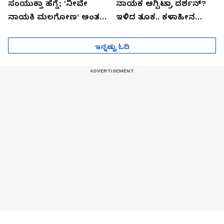
ಸಂಯುಕ್ತಾ ಹೆಗ್ಡೆ; 'ನೀವೇ
ನಾಯಕ ಆಗ್ಬಿಟ್ರಾ ದರ್ಶನ್?
ನಾಯಕಿ ಮಲಗೋಣ' ಅಂತ
ಇಳಿದ ತೂಕ.. ಕಳಾಹೀನ
ಕರಿತಾರೆ ಅಂದ್ರು!
ಮುಖ..!
ಇನ್ನಷ್ಟು ಓದಿ