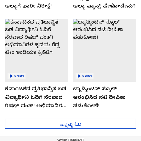
ಆಲ್ಫಾಗೆ ಭಾರೀ ನಿರೀಕ್ಷೆ!
ಆಲ್ಫಾ ಫ್ಯಾನ್ಸ್ ಹೇಳೋದೇನು?
04:21
02:51
ಕರ್ನಾಟಕದ ಪ್ರತಿಭಾನ್ವಿತ ಬಡ
ಬ್ಯಾಡ್ಮಿಂಟನ್ ಸ್ಕೂಲ್​
ವಿದ್ಯಾರ್ಥಿನಿ ಓದಿಗೆ ನೆರವಾದ
ಆರಂಭಿಸಿದ ನಟಿ ದೀಪಿಕಾ
ರಿಷಭ್ ಪಂತ್! ಅಭಿಮಾನಿಗಳ
ಪಡುಕೋಣೆ!
ಹೃದಯ ಗೆದ್ದ ಟೀಂ ಇಂಡಿಯಾ
ಕ್ರಿಕೆಟಿಗ
ಇನ್ನಷ್ಟು ಓದಿ