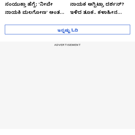
ಸಂಯುಕ್ತಾ ಹೆಗ್ಡೆ; 'ನೀವೇ
ನಾಯಕ ಆಗ್ಬಿಟ್ರಾ ದರ್ಶನ್?
ನಾಯಕಿ ಮಲಗೋಣ' ಅಂತ
ಇಳಿದ ತೂಕ.. ಕಳಾಹೀನ
ಕರಿತಾರೆ ಅಂದ್ರು!
ಮುಖ..!
ಇನ್ನಷ್ಟು ಓದಿ