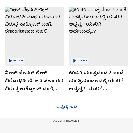
ಬಯಲಾಗಿದ್ದೇನು?
ಆಪರೇಷನ್ 2873 ಅಸಲಿ
ಸೀಕ್ರೆಟ್?
50:30
22:53
ನೀಟ್ ಪೇಪರ್ ಲೀಕ್
60:40 ಮಂತ್ರದಂಡ..! ಬಂಡೆ
ವಿರೋಧಿಸಿ ಮೋದಿ ಸರ್ಕಾರದ
ಮಂತ್ರಿಮಂಡಲದಲ್ಲಿ ಯಾರಿಗೆ
ವಿರುದ್ದ ಕಾಕ್ರೋಚ್ ದಂಗೆ,
ಅದೃಷ್ಟ? ಯಾರಿಗೆ
ರಣಾಂಗಣವಾದ ದೆಹಲಿ
ಅರ್ಧಚಂದ್ರ..?
ಇನ್ನಷ್ಟು ಓದಿ