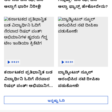
ಆಲ್ಫಾಗೆ ಭಾರೀ ನಿರೀಕ್ಷೆ!
ಆಲ್ಫಾ ಫ್ಯಾನ್ಸ್ ಹೇಳೋದೇನು?
04:21
02:51
ಕರ್ನಾಟಕದ ಪ್ರತಿಭಾನ್ವಿತ ಬಡ
ಬ್ಯಾಡ್ಮಿಂಟನ್ ಸ್ಕೂಲ್​
ವಿದ್ಯಾರ್ಥಿನಿ ಓದಿಗೆ ನೆರವಾದ
ಆರಂಭಿಸಿದ ನಟಿ ದೀಪಿಕಾ
ರಿಷಭ್ ಪಂತ್! ಅಭಿಮಾನಿಗಳ
ಪಡುಕೋಣೆ!
ಹೃದಯ ಗೆದ್ದ ಟೀಂ ಇಂಡಿಯಾ
ಕ್ರಿಕೆಟಿಗ
ಇನ್ನಷ್ಟು ಓದಿ