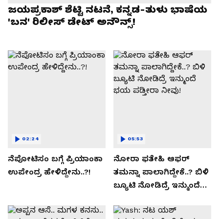
ಜಯಪ್ರಕಾಶ್ ಶೆಟ್ಟಿ ನಟನೆ, ಕನ್ನಡ-ತುಳು ಭಾಷೆಯ
'ಬನ' ರಿಲೀಸ್ ಡೇಟ್ ಅನೌನ್ಸ್!
02:24
05:53
ನೆಪೋಟಿಸಂ ಬಗ್ಗೆ ಪ್ರಿಯಾಂಕಾ
ನೋರಾ ಫತೇಹಿ ಆಫರ್​
ಉಪೇಂದ್ರ ಹೇಳಿದ್ದೇನು..?!
ತಮನ್ನಾ ಪಾಲಾಗಿದ್ದೇಕೆ..? ಬಿಳಿ
ಬ್ಯೂಟಿ ನೋಡಿದ್ರೆ ಇನ್ಮುಂದೆ
ಭಯ ಪಡ್ತೀರಾ ನೀವು!