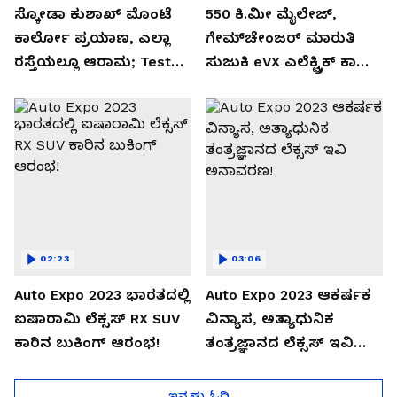
ಸ್ಕೋಡಾ ಕುಶಾಖ್ ಮೊಂಟೆ
550 ಕಿ.ಮೀ ಮೈಲೇಜ್,
ಕಾರ್ಲೋ ಪ್ರಯಾಣ, ಎಲ್ಲಾ
ಗೇಮ್‌ಚೇಂಜರ್ ಮಾರುತಿ
ರಸ್ತೆಯಲ್ಲೂ ಆರಾಮ; Test
ಸುಜುಕಿ eVX ಎಲೆಕ್ಟ್ರಿಕ್ ಕಾರು
Drive Review!
ಅನಾವರಣ!
02:23
03:06
Auto Expo 2023 ಭಾರತದಲ್ಲಿ
Auto Expo 2023 ಆಕರ್ಷಕ
ಐಷಾರಾಮಿ ಲೆಕ್ಸಸ್ RX SUV
ವಿನ್ಯಾಸ, ಅತ್ಯಾಧುನಿಕ
ಕಾರಿನ ಬುಕಿಂಗ್ ಆರಂಭ!
ತಂತ್ರಜ್ಞಾನದ ಲೆಕ್ಸಸ್ ಇವಿ
ಅನಾವರಣ!
ಇನ್ನಷ್ಟು ಓದಿ