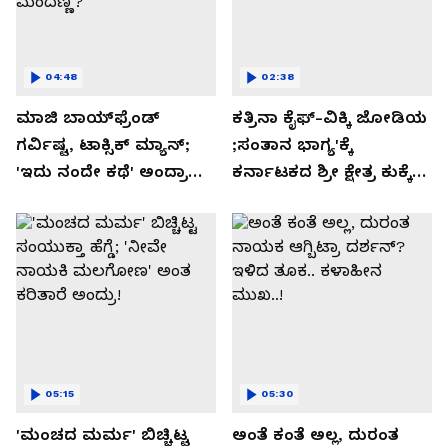
04:48
02:38
ಮಾಜಿ ಬಾಯ್‌ಫ್ರೆಂಡ್
ಕತ್ರಿನಾ ಕೈಫ್-ವಿಕ್ಕಿ ಜೋಡಿಯ
ಗರ್ವಿಷ್ಟ, ಟಾಕ್ಸಿಕ್ ಮ್ಯಾನ್;
;ಸಂತಾನ ಭಾಗ್ಯ'ಕ್ಕೆ
'ಇದು ನಂದೇ ಕಥೆ' ಅಂದ್ರಾ
ಕರ್ನಾಟಕದ ಶ್ರೀ ಕ್ಷೇತ್ರ ಕುಕ್ಕೆ
-ಗರ್ಲ್‌ಫ್ರೆಂಡ್- ರಶ್ಮಿಕಾ
ಸುಬ್ರಮಣ್ಯದ ನಂಟು!
ಮಂದಣ್ಣ?
05:15
05:30
'ಮಂಚದ ಮರ್ಮ' ಬಿಚ್ಚಿಟ್ಟ
ಅಂತೆ ಕಂತೆ ಅಲ್ಲ, ದುರಂತ