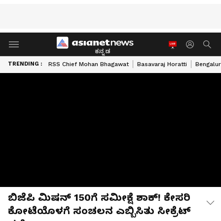
ಕನ್ನಡ
TRENDING :
RSS Chief Mohan Bhagawat
Basavaraj Horatti
Bengalur
ಬಿಜೆಪಿ ಮಿಷನ್ 150ಗೆ ಸಮೀಕ್ಷೆ ಶಾಕ್! ಕೇಸರಿ
ಕೋಟೆಯೊಳಗೆ ಸಂಚಲನ ಎಬ್ಬಿಸಿತು ಸೀಕ್ರೆಟ್