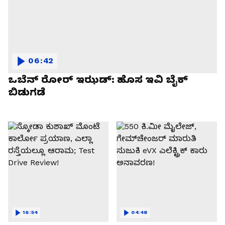
06:42
ಒಬೆನ್ ರೋರ್ ಇಝಡ್: ಹೊಸ ಇವಿ ಬೈಕ್
ಬಿಡುಗಡೆ
16:54
04:48