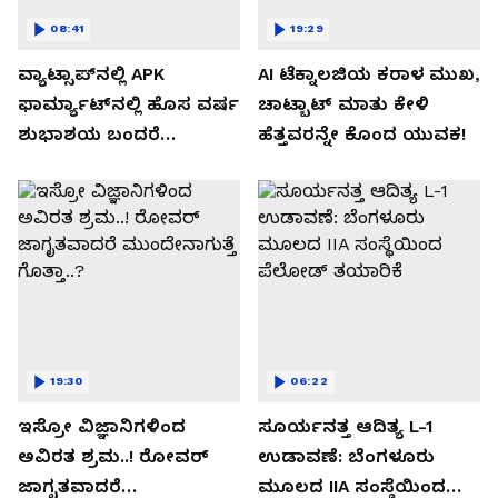
08:41
19:29
ವ್ಯಾಟ್ಸಾಪ್‌ನಲ್ಲಿ APK
AI ಟೆಕ್ನಾಲಜಿಯ ಕರಾಳ ಮುಖ,
ಫಾರ್ಮ್ಯಾಟ್‌ನಲ್ಲಿ ಹೊಸ ವರ್ಷ
ಚಾಟ್ಬಾಟ್ ಮಾತು ಕೇಳಿ
ಶುಭಾಶಯ ಬಂದರೆ
ಹೆತ್ತವರನ್ನೇ ಕೊಂದ ಯುವಕ!
ಡೌನ್ಲೋಡ್ ಮಾಡಬೇಡಿ!
19:30
06:22
ಇಸ್ರೋ ವಿಜ್ಞಾನಿಗಳಿಂದ
ಸೂರ್ಯನತ್ತ ಆದಿತ್ಯ L-1
ಅವಿರತ ಶ್ರಮ..! ರೋವರ್
ಉಡಾವಣೆ: ಬೆಂಗಳೂರು
ಜಾಗೃತವಾದರೆ
ಮೂಲದ IIA ಸಂಸ್ಥೆಯಿಂದ