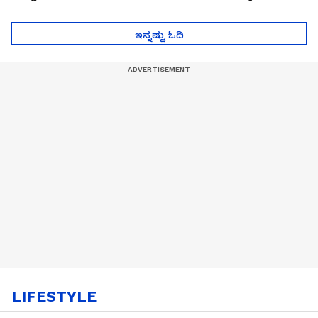
ಮುಂದೇನಾಗುತ್ತೆ ಗೊತ್ತಾ..?
ಪೆಲೋಡ್‌ ತಯಾರಿಕೆ
ಇನ್ನಷ್ಟು ಓದಿ
LIFESTYLE