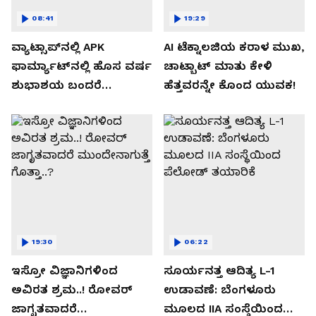
08:41
19:29
ವ್ಯಾಟ್ಸಾಪ್‌ನಲ್ಲಿ APK
AI ಟೆಕ್ನಾಲಜಿಯ ಕರಾಳ ಮುಖ,
ಫಾರ್ಮ್ಯಾಟ್‌ನಲ್ಲಿ ಹೊಸ ವರ್ಷ
ಚಾಟ್ಬಾಟ್ ಮಾತು ಕೇಳಿ
ಶುಭಾಶಯ ಬಂದರೆ
ಹೆತ್ತವರನ್ನೇ ಕೊಂದ ಯುವಕ!
ಡೌನ್ಲೋಡ್ ಮಾಡಬೇಡಿ!
19:30
06:22
ಇಸ್ರೋ ವಿಜ್ಞಾನಿಗಳಿಂದ
ಸೂರ್ಯನತ್ತ ಆದಿತ್ಯ L-1
ಅವಿರತ ಶ್ರಮ..! ರೋವರ್
ಉಡಾವಣೆ: ಬೆಂಗಳೂರು
ಜಾಗೃತವಾದರೆ
ಮೂಲದ IIA ಸಂಸ್ಥೆಯಿಂದ