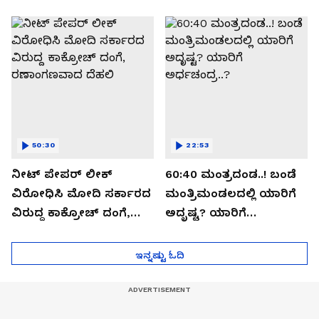
ಬಯಲಾಗಿದ್ದೇನು?
ಆಪರೇಷನ್ 2873 ಅಸಲಿ
ಸೀಕ್ರೆಟ್?
50:30
22:53
ನೀಟ್ ಪೇಪರ್ ಲೀಕ್
60:40 ಮಂತ್ರದಂಡ..! ಬಂಡೆ
ವಿರೋಧಿಸಿ ಮೋದಿ ಸರ್ಕಾರದ
ಮಂತ್ರಿಮಂಡಲದಲ್ಲಿ ಯಾರಿಗೆ
ವಿರುದ್ದ ಕಾಕ್ರೋಚ್ ದಂಗೆ,
ಅದೃಷ್ಟ? ಯಾರಿಗೆ
ರಣಾಂಗಣವಾದ ದೆಹಲಿ
ಅರ್ಧಚಂದ್ರ..?
ಇನ್ನಷ್ಟು ಓದಿ