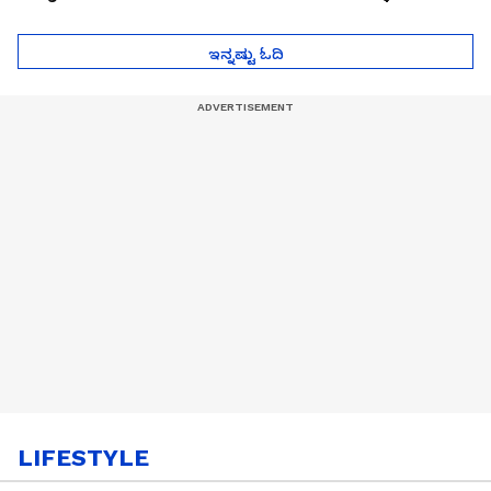
ಮುಂದೇನಾಗುತ್ತೆ ಗೊತ್ತಾ..?
ಪೆಲೋಡ್‌ ತಯಾರಿಕೆ
ಇನ್ನಷ್ಟು ಓದಿ
LIFESTYLE