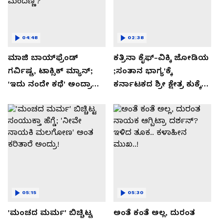
04:48
02:38
ಮಾಜಿ ಬಾಯ್‌ಫ್ರೆಂಡ್
ಕತ್ರಿನಾ ಕೈಫ್-ವಿಕ್ಕಿ ಜೋಡಿಯ
ಗರ್ವಿಷ್ಟ, ಟಾಕ್ಸಿಕ್ ಮ್ಯಾನ್;
;ಸಂತಾನ ಭಾಗ್ಯ'ಕ್ಕೆ
'ಇದು ನಂದೇ ಕಥೆ' ಅಂದ್ರಾ
ಕರ್ನಾಟಕದ ಶ್ರೀ ಕ್ಷೇತ್ರ ಕುಕ್ಕೆ
-ಗರ್ಲ್‌ಫ್ರೆಂಡ್- ರಶ್ಮಿಕಾ
ಸುಬ್ರಮಣ್ಯದ ನಂಟು!
ಮಂದಣ್ಣ?
05:15
05:30
'ಮಂಚದ ಮರ್ಮ' ಬಿಚ್ಚಿಟ್ಟ
ಅಂತೆ ಕಂತೆ ಅಲ್ಲ, ದುರಂತ