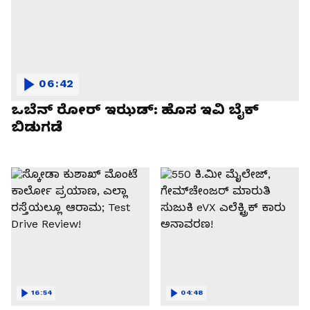
06:42
ಒಬೆನ್ ರೋರ್ ಇಝಡ್: ಹೊಸ ಇವಿ ಬೈಕ್
ಬಿಡುಗಡೆ
16:54
04:48