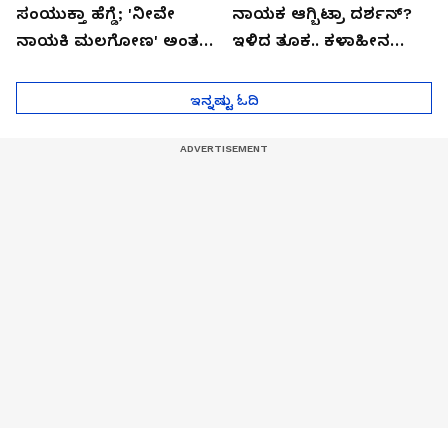
ಸಂಯುಕ್ತಾ ಹೆಗ್ಡೆ; 'ನೀವೇ
ನಾಯಕ ಆಗ್ಬಿಟ್ರಾ ದರ್ಶನ್?
ನಾಯಕಿ ಮಲಗೋಣ' ಅಂತ
ಇಳಿದ ತೂಕ.. ಕಳಾಹೀನ
ಕರಿತಾರೆ ಅಂದ್ರು!
ಮುಖ..!
ಇನ್ನಷ್ಟು ಓದಿ