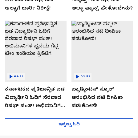
ಆಲ್ಫಾಗೆ ಭಾರೀ ನಿರೀಕ್ಷೆ!
ಆಲ್ಫಾ ಫ್ಯಾನ್ಸ್ ಹೇಳೋದೇನು?
04:21
02:51
ಕರ್ನಾಟಕದ ಪ್ರತಿಭಾನ್ವಿತ ಬಡ
ಬ್ಯಾಡ್ಮಿಂಟನ್ ಸ್ಕೂಲ್​
ವಿದ್ಯಾರ್ಥಿನಿ ಓದಿಗೆ ನೆರವಾದ
ಆರಂಭಿಸಿದ ನಟಿ ದೀಪಿಕಾ
ರಿಷಭ್ ಪಂತ್! ಅಭಿಮಾನಿಗಳ
ಪಡುಕೋಣೆ!
ಹೃದಯ ಗೆದ್ದ ಟೀಂ ಇಂಡಿಯಾ
ಕ್ರಿಕೆಟಿಗ
ಇನ್ನಷ್ಟು ಓದಿ