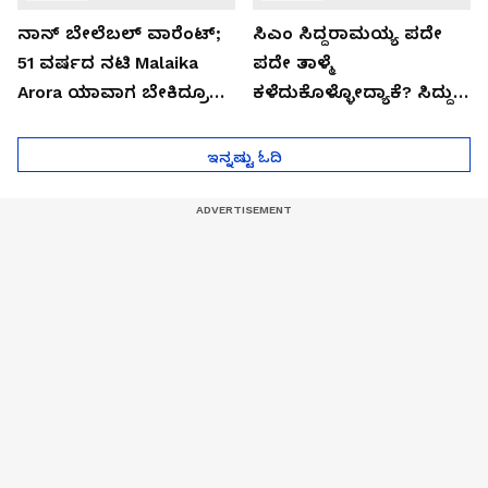
ನಾನ್ ಬೇಲೆಬಲ್ ವಾರೆಂಟ್;
ಸಿಎಂ ಸಿದ್ದರಾಮಯ್ಯ ಪದೇ
51 ವರ್ಷದ ನಟಿ Malaika
ಪದೇ ತಾಳ್ಮೆ
Arora ಯಾವಾಗ ಬೇಕಿದ್ರೂ
ಕಳೆದುಕೊಳ್ಳೋದ್ಯಾಕೆ? ಸಿದ್ದು
ಜೈಲಿಗೆ ಹೋಗ್ತಾರೆ!
ಸಿಟ್ಟಿನ ಗುಟ್ಟು!
ಇನ್ನಷ್ಟು ಓದಿ