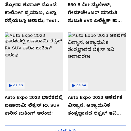
ಸ್ಕೋಡಾ ಕುಶಾಖ್ ಮೊಂಟೆ
550 ಕಿ.ಮೀ ಮೈಲೇಜ್,
ಕಾರ್ಲೋ ಪ್ರಯಾಣ, ಎಲ್ಲಾ
ಗೇಮ್‌ಚೇಂಜರ್ ಮಾರುತಿ
ರಸ್ತೆಯಲ್ಲೂ ಆರಾಮ; Test
ಸುಜುಕಿ eVX ಎಲೆಕ್ಟ್ರಿಕ್ ಕಾರು
Drive Review!
ಅನಾವರಣ!
02:23
03:06
Auto Expo 2023 ಭಾರತದಲ್ಲಿ
Auto Expo 2023 ಆಕರ್ಷಕ
ಐಷಾರಾಮಿ ಲೆಕ್ಸಸ್ RX SUV
ವಿನ್ಯಾಸ, ಅತ್ಯಾಧುನಿಕ
ಕಾರಿನ ಬುಕಿಂಗ್ ಆರಂಭ!
ತಂತ್ರಜ್ಞಾನದ ಲೆಕ್ಸಸ್ ಇವಿ
ಅನಾವರಣ!
ಇನ್ನಷ್ಟು ಓದಿ