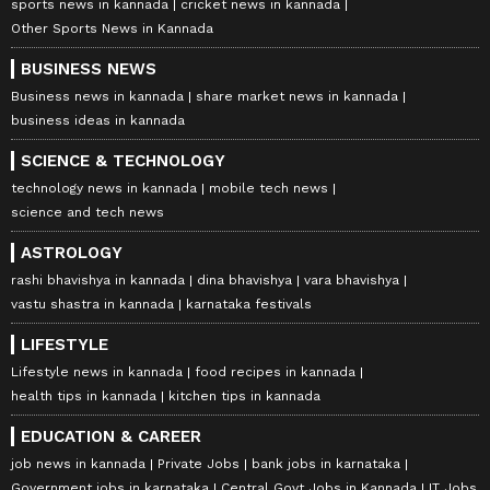
sports news in kannada
cricket news in kannada
Other Sports News in Kannada
BUSINESS NEWS
Business news in kannada
share market news in kannada
business ideas in kannada
SCIENCE & TECHNOLOGY
technology news in kannada
mobile tech news
science and tech news
ASTROLOGY
rashi bhavishya in kannada
dina bhavishya
vara bhavishya
vastu shastra in kannada
karnataka festivals
LIFESTYLE
Lifestyle news in kannada
food recipes in kannada
health tips in kannada
kitchen tips in kannada
EDUCATION & CAREER
job news in kannada
Private Jobs
bank jobs in karnataka
Government jobs in karnataka
Central Govt Jobs in Kannada
IT Jobs