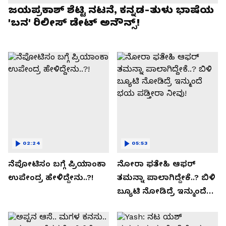
ಜಯಪ್ರಕಾಶ್ ಶೆಟ್ಟಿ ನಟನೆ, ಕನ್ನಡ-ತುಳು ಭಾಷೆಯ
'ಬನ' ರಿಲೀಸ್ ಡೇಟ್ ಅನೌನ್ಸ್!
02:24
05:53
ನೆಪೋಟಿಸಂ ಬಗ್ಗೆ ಪ್ರಿಯಾಂಕಾ
ನೋರಾ ಫತೇಹಿ ಆಫರ್​
ಉಪೇಂದ್ರ ಹೇಳಿದ್ದೇನು..?!
ತಮನ್ನಾ ಪಾಲಾಗಿದ್ದೇಕೆ..? ಬಿಳಿ
ಬ್ಯೂಟಿ ನೋಡಿದ್ರೆ ಇನ್ಮುಂದೆ
ಭಯ ಪಡ್ತೀರಾ ನೀವು!