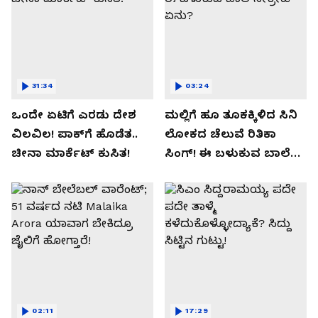
31:34
03:24
ಒಂದೇ ಏಟಿಗೆ ಎರಡು ದೇಶ
ಮಲ್ಲಿಗೆ ಹೂ ತೂಕಕ್ಕಿಳಿದ ಸಿನಿ
ವಿಲವಿಲ! ಪಾಕ್​​ಗೆ ಹೊಡೆತ..
ಲೋಕದ ಚೆಲುವೆ ರಿತಿಕಾ
ಚೀನಾ ಮಾರ್ಕೆಟ್​ ಕುಸಿತ!
ಸಿಂಗ್!‌ ಈ ಬಳುಕುವ ಬಾಲೆ
ಸೀಕ್ರೇಟ್‌ ಏನು?
02:11
17:29