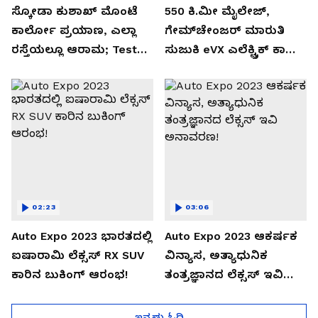
ಸ್ಕೋಡಾ ಕುಶಾಖ್ ಮೊಂಟೆ
550 ಕಿ.ಮೀ ಮೈಲೇಜ್,
ಕಾರ್ಲೋ ಪ್ರಯಾಣ, ಎಲ್ಲಾ
ಗೇಮ್‌ಚೇಂಜರ್ ಮಾರುತಿ
ರಸ್ತೆಯಲ್ಲೂ ಆರಾಮ; Test
ಸುಜುಕಿ eVX ಎಲೆಕ್ಟ್ರಿಕ್ ಕಾರು
Drive Review!
ಅನಾವರಣ!
02:23
03:06
Auto Expo 2023 ಭಾರತದಲ್ಲಿ
Auto Expo 2023 ಆಕರ್ಷಕ
ಐಷಾರಾಮಿ ಲೆಕ್ಸಸ್ RX SUV
ವಿನ್ಯಾಸ, ಅತ್ಯಾಧುನಿಕ
ಕಾರಿನ ಬುಕಿಂಗ್ ಆರಂಭ!
ತಂತ್ರಜ್ಞಾನದ ಲೆಕ್ಸಸ್ ಇವಿ
ಅನಾವರಣ!
ಇನ್ನಷ್ಟು ಓದಿ