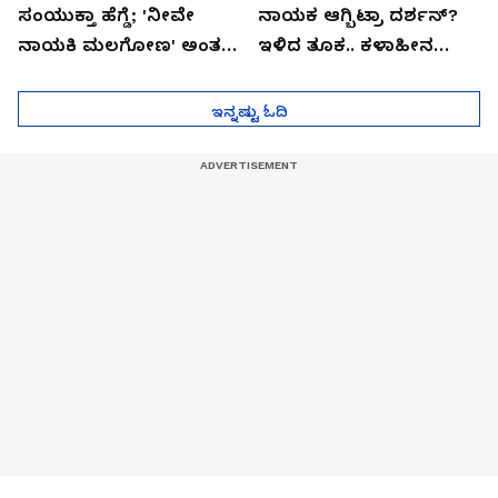
ಸಂಯುಕ್ತಾ ಹೆಗ್ಡೆ; 'ನೀವೇ
ನಾಯಕ ಆಗ್ಬಿಟ್ರಾ ದರ್ಶನ್?
ನಾಯಕಿ ಮಲಗೋಣ' ಅಂತ
ಇಳಿದ ತೂಕ.. ಕಳಾಹೀನ
ಕರಿತಾರೆ ಅಂದ್ರು!
ಮುಖ..!
ಇನ್ನಷ್ಟು ಓದಿ