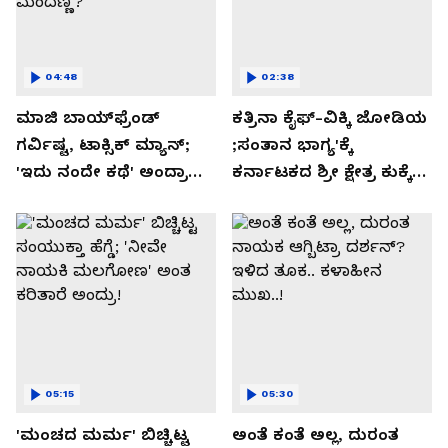
04:48
02:38
ಮಾಜಿ ಬಾಯ್‌ಫ್ರೆಂಡ್
ಕತ್ರಿನಾ ಕೈಫ್-ವಿಕ್ಕಿ ಜೋಡಿಯ
ಗರ್ವಿಷ್ಟ, ಟಾಕ್ಸಿಕ್ ಮ್ಯಾನ್;
;ಸಂತಾನ ಭಾಗ್ಯ'ಕ್ಕೆ
'ಇದು ನಂದೇ ಕಥೆ' ಅಂದ್ರಾ
ಕರ್ನಾಟಕದ ಶ್ರೀ ಕ್ಷೇತ್ರ ಕುಕ್ಕೆ
-ಗರ್ಲ್‌ಫ್ರೆಂಡ್- ರಶ್ಮಿಕಾ
ಸುಬ್ರಮಣ್ಯದ ನಂಟು!
ಮಂದಣ್ಣ?
05:15
05:30
'ಮಂಚದ ಮರ್ಮ' ಬಿಚ್ಚಿಟ್ಟ
ಅಂತೆ ಕಂತೆ ಅಲ್ಲ, ದುರಂತ