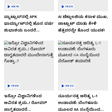
08:41
19:29
ವ್ಯಾಟ್ಸಾಪ್‌ನಲ್ಲಿ APK
AI ಟೆಕ್ನಾಲಜಿಯ ಕರಾಳ ಮುಖ,
ಫಾರ್ಮ್ಯಾಟ್‌ನಲ್ಲಿ ಹೊಸ ವರ್ಷ
ಚಾಟ್ಬಾಟ್ ಮಾತು ಕೇಳಿ
ಶುಭಾಶಯ ಬಂದರೆ
ಹೆತ್ತವರನ್ನೇ ಕೊಂದ ಯುವಕ!
ಡೌನ್ಲೋಡ್ ಮಾಡಬೇಡಿ!
19:30
06:22
ಇಸ್ರೋ ವಿಜ್ಞಾನಿಗಳಿಂದ
ಸೂರ್ಯನತ್ತ ಆದಿತ್ಯ L-1
ಅವಿರತ ಶ್ರಮ..! ರೋವರ್
ಉಡಾವಣೆ: ಬೆಂಗಳೂರು
ಜಾಗೃತವಾದರೆ
ಮೂಲದ IIA ಸಂಸ್ಥೆಯಿಂದ