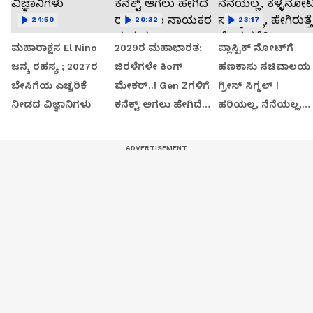
24:50
20:32
23:17
ಮಹಾರಾಕ್ಷಸ El Nino
2029ರ ಮಹಾಭಾರತ:
ಪ್ಲಾಸ್ಟಿಕ್ ನೋಟ್‌ಗೆ
ಜನ್ಮ ರಹಸ್ಯ ; 2027ರ
ಜಿರಳೆಗಳೇ ಕಿಂಗ್
ಹಣಕಾಸು ಸಚಿವಾಲಯ
ಬೇಸಿಗೆಯ ಎಚ್ಚರಿಕೆ
ಮೇಕರ್..! Gen Zಗಳಿಗೆ
ಗ್ರೀನ್​​ ಸಿಗ್ನಲ್​​​ !
ನೀಡದ ವಿಜ್ಞಾನಿಗಳು
ಕನೆಕ್ಟ್ ಆಗಲು ಹೇಗಿದೆ
ಹರಿಯಲ್ಲ, ನೆನೆಯಲ್ಲ,
ರಾಜಕೀಯ ನಾಯಕರ
ಕಳ್ಳನೋಟು ಸಾಧ್ಯವಿಲ್ಲ,
ಪ್ರಯತ್ನ..?
ಹೇಗಿರುತ್ತೆ ಹೊಸ ಕರೆನ್ಸಿ.