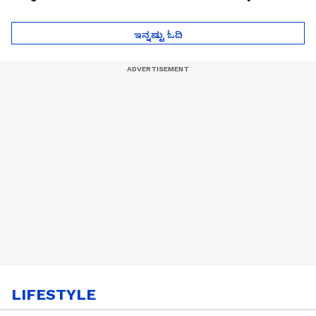
ಮುಂದೇನಾಗುತ್ತೆ ಗೊತ್ತಾ..?
ಪೆಲೋಡ್‌ ತಯಾರಿಕೆ
ಇನ್ನಷ್ಟು ಓದಿ
LIFESTYLE