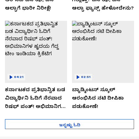
ಆಲ್ಫಾಗೆ ಭಾರೀ ನಿರೀಕ್ಷೆ!
ಆಲ್ಫಾ ಫ್ಯಾನ್ಸ್ ಹೇಳೋದೇನು?
04:21
02:51
ಕರ್ನಾಟಕದ ಪ್ರತಿಭಾನ್ವಿತ ಬಡ
ಬ್ಯಾಡ್ಮಿಂಟನ್ ಸ್ಕೂಲ್​
ವಿದ್ಯಾರ್ಥಿನಿ ಓದಿಗೆ ನೆರವಾದ
ಆರಂಭಿಸಿದ ನಟಿ ದೀಪಿಕಾ
ರಿಷಭ್ ಪಂತ್! ಅಭಿಮಾನಿಗಳ
ಪಡುಕೋಣೆ!
ಹೃದಯ ಗೆದ್ದ ಟೀಂ ಇಂಡಿಯಾ
ಕ್ರಿಕೆಟಿಗ
ಇನ್ನಷ್ಟು ಓದಿ