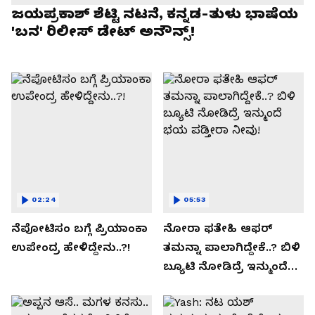
ಜಯಪ್ರಕಾಶ್ ಶೆಟ್ಟಿ ನಟನೆ, ಕನ್ನಡ-ತುಳು ಭಾಷೆಯ
'ಬನ' ರಿಲೀಸ್ ಡೇಟ್ ಅನೌನ್ಸ್!
02:24
05:53
ನೆಪೋಟಿಸಂ ಬಗ್ಗೆ ಪ್ರಿಯಾಂಕಾ
ನೋರಾ ಫತೇಹಿ ಆಫರ್​
ಉಪೇಂದ್ರ ಹೇಳಿದ್ದೇನು..?!
ತಮನ್ನಾ ಪಾಲಾಗಿದ್ದೇಕೆ..? ಬಿಳಿ
ಬ್ಯೂಟಿ ನೋಡಿದ್ರೆ ಇನ್ಮುಂದೆ
ಭಯ ಪಡ್ತೀರಾ ನೀವು!