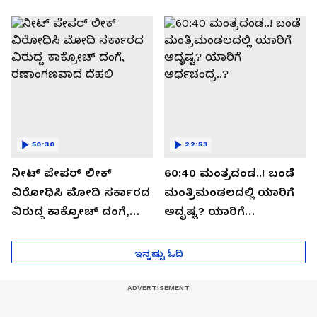
ಬಯಲಾಗಿದ್ದೇನು?
ಆಪರೇಷನ್ 2873 ಅಸಲಿ
ಸೀಕ್ರೆಟ್?
50:30
22:53
ನೀಟ್ ಪೇಪರ್ ಲೀಕ್
60:40 ಮಂತ್ರದಂಡ..! ಬಂಡೆ
ವಿರೋಧಿಸಿ ಮೋದಿ ಸರ್ಕಾರದ
ಮಂತ್ರಿಮಂಡಲದಲ್ಲಿ ಯಾರಿಗೆ
ವಿರುದ್ದ ಕಾಕ್ರೋಚ್ ದಂಗೆ,
ಅದೃಷ್ಟ? ಯಾರಿಗೆ
ರಣಾಂಗಣವಾದ ದೆಹಲಿ
ಅರ್ಧಚಂದ್ರ..?
ಇನ್ನಷ್ಟು ಓದಿ