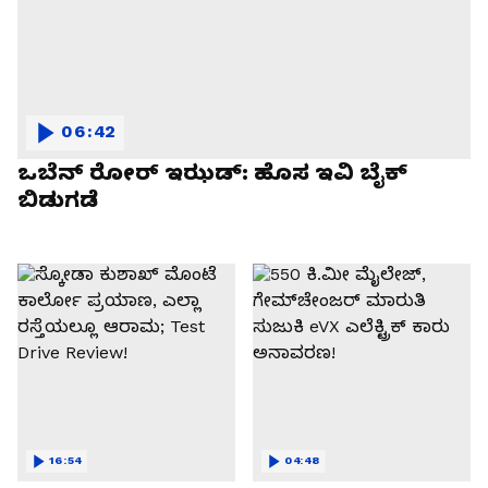
06:42
ಒಬೆನ್ ರೋರ್ ಇಝಡ್: ಹೊಸ ಇವಿ ಬೈಕ್
ಬಿಡುಗಡೆ
16:54
04:48