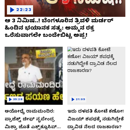
22:23
ಆ 3 ನಿಮಿಷ..! ಬೆಂಗಳೂರಿನ ತ್ರಿವಳಿ ಮರ್ಡರ್
ಹಿಂದಿನ ಭಯಾನಕ ಸತ್ಯ: ಅಮ್ಮನ ರಕ್ತ
ಒರೆಸುವಾಗಲೇ ಬಂದೇಬಿಟ್ಟ ಅಪ್ಪ!
39:28
21:09
ಅಯೋಧ್ಯೆ ರಾಮಮಂದಿರ:
ಇದು ದಳಪತಿ ಕೋಟೆ ಕಣೋ!
ಪ್ರಾಜೆಕ್ಟ್ ಚೀಫ್ ನೃಪೇಂದ್ರ
ವಿಜಯ್ ಶಪಥಕ್ಕೆ ನಡುಗಿದ್ದೇಕೆ
ಮಿಶ್ರಾ ಜೊತೆ ಎಕ್ಸ್‌ಕ್ಲೂಸಿವ್
ದ್ರಾವಿಡ ನೆಲದ ರಾಜಕಾರಣ?