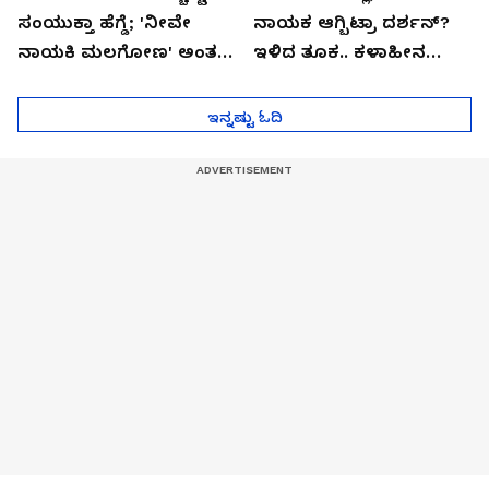
ಸಂಯುಕ್ತಾ ಹೆಗ್ಡೆ; 'ನೀವೇ
ನಾಯಕ ಆಗ್ಬಿಟ್ರಾ ದರ್ಶನ್?
ನಾಯಕಿ ಮಲಗೋಣ' ಅಂತ
ಇಳಿದ ತೂಕ.. ಕಳಾಹೀನ
ಕರಿತಾರೆ ಅಂದ್ರು!
ಮುಖ..!
ಇನ್ನಷ್ಟು ಓದಿ