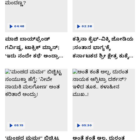
04:48
02:38
ಮಾಜಿ ಬಾಯ್‌ಫ್ರೆಂಡ್
ಕತ್ರಿನಾ ಕೈಫ್-ವಿಕ್ಕಿ ಜೋಡಿಯ
ಗರ್ವಿಷ್ಟ, ಟಾಕ್ಸಿಕ್ ಮ್ಯಾನ್;
;ಸಂತಾನ ಭಾಗ್ಯ'ಕ್ಕೆ
'ಇದು ನಂದೇ ಕಥೆ' ಅಂದ್ರಾ
ಕರ್ನಾಟಕದ ಶ್ರೀ ಕ್ಷೇತ್ರ ಕುಕ್ಕೆ
-ಗರ್ಲ್‌ಫ್ರೆಂಡ್- ರಶ್ಮಿಕಾ
ಸುಬ್ರಮಣ್ಯದ ನಂಟು!
ಮಂದಣ್ಣ?
05:15
05:30
'ಮಂಚದ ಮರ್ಮ' ಬಿಚ್ಚಿಟ್ಟ
ಅಂತೆ ಕಂತೆ ಅಲ್ಲ, ದುರಂತ