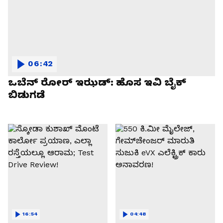
06:42
ಒಬೆನ್ ರೋರ್ ಇಝಡ್: ಹೊಸ ಇವಿ ಬೈಕ್
ಬಿಡುಗಡೆ
16:54
04:48