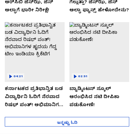
ಆರ್‌ಸಿಬಿ ಜೆನ್‌ಝಿ, ಜೆನ್‌
ಗೆಲ್ಲುತ್ತಾ? ಜೆನ್‌ಝಿ, ಜೆನ್‌
ಆಲ್ಫಾಗೆ ಭಾರೀ ನಿರೀಕ್ಷೆ!
ಆಲ್ಫಾ ಫ್ಯಾನ್ಸ್ ಹೇಳೋದೇನು?
04:21
02:51
ಕರ್ನಾಟಕದ ಪ್ರತಿಭಾನ್ವಿತ ಬಡ
ಬ್ಯಾಡ್ಮಿಂಟನ್ ಸ್ಕೂಲ್​
ವಿದ್ಯಾರ್ಥಿನಿ ಓದಿಗೆ ನೆರವಾದ
ಆರಂಭಿಸಿದ ನಟಿ ದೀಪಿಕಾ
ರಿಷಭ್ ಪಂತ್! ಅಭಿಮಾನಿಗಳ
ಪಡುಕೋಣೆ!
ಹೃದಯ ಗೆದ್ದ ಟೀಂ ಇಂಡಿಯಾ
ಕ್ರಿಕೆಟಿಗ
ಇನ್ನಷ್ಟು ಓದಿ