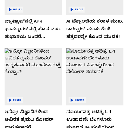
08:41
19:29
ವ್ಯಾಟ್ಸಾಪ್‌ನಲ್ಲಿ APK
AI ಟೆಕ್ನಾಲಜಿಯ ಕರಾಳ ಮುಖ,
ಫಾರ್ಮ್ಯಾಟ್‌ನಲ್ಲಿ ಹೊಸ ವರ್ಷ
ಚಾಟ್ಬಾಟ್ ಮಾತು ಕೇಳಿ
ಶುಭಾಶಯ ಬಂದರೆ
ಹೆತ್ತವರನ್ನೇ ಕೊಂದ ಯುವಕ!
ಡೌನ್ಲೋಡ್ ಮಾಡಬೇಡಿ!
19:30
06:22
ಇಸ್ರೋ ವಿಜ್ಞಾನಿಗಳಿಂದ
ಸೂರ್ಯನತ್ತ ಆದಿತ್ಯ L-1
ಅವಿರತ ಶ್ರಮ..! ರೋವರ್
ಉಡಾವಣೆ: ಬೆಂಗಳೂರು
ಜಾಗೃತವಾದರೆ
ಮೂಲದ IIA ಸಂಸ್ಥೆಯಿಂದ