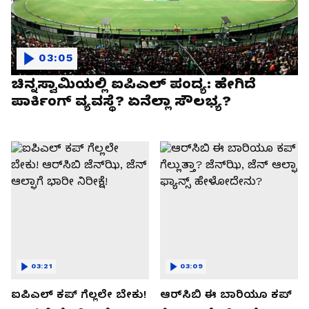
03:05
ಚಿನ್ನಸ್ವಾಮಿಯಲ್ಲಿ ಐಪಿಎಲ್‌ ಪಂದ್ಯ: ಹೇಗಿದೆ
ಪಾರ್ಕಿಂಗ್ ವ್ಯವಸ್ಥೆ? ಏನೆಲ್ಲಾ ಸೌಲಭ್ಯ?
03:21
03:09
ಐಪಿಎಲ್ ಕಪ್‌ ಗೆಲ್ಲಲೇ ಬೇಕು!
ಆರ್‌ಸಿಬಿ ಈ ಬಾರಿಯೂ ಕಪ್‌