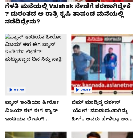
ಗೆಳತಿ ಮನೆಯಲ್ಲಿ Vaishak​​ ನೇಣಿಗೆ ಶರಣಾಗಿದ್ದೇಕೆ
? ದುರಂತದ ಆ ರಾತ್ರಿ ಕೃಷಿ ತಾಪಂಡ ಮನೆಯಲ್ಲಿ
ನಡೆದಿದ್ದೇನು?
06:49
06:59
ಪ್ಯಾನ್ ಇಂಡಿಯಾ ಹೀರೋ
ಜಿಮ್ ಮಾಡ್ತಿದ್ದ ದರ್ಶನ್
ವಿಜಯ್ ಈಗ ಈಗ ಪ್ಯಾನ್
'ಯೋಗ' ಮಾಡುವಂತಾಗಿದ್ದು
ಇಂಡಿಯಾ ಲೀಡರ್!
ಹೀಗೆ.. ಅವರು ಹೇಳಿಲ್ಲಾ ಅಂದ್ರೆ
ಹುಟ್ಟುಹಬ್ಬದ ದಿನ ಸಿಕ್ತು ಸಾಕ್ಷಿ!
ಇವರು ಮಾಡ್ತಿರ್ಲಿಲ್ಲ!?