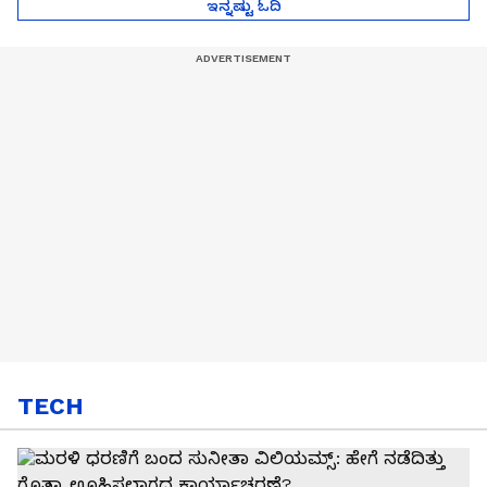
ಇನ್ನಷ್ಟು ಓದಿ
TECH