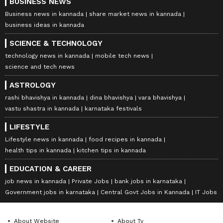
BUSINESS NEWS
Business news in kannada
share market news in kannada
business ideas in kannada
SCIENCE & TECHNOLOGY
technology news in kannada
mobile tech news
science and tech news
ASTROLOGY
rashi bhavishya in kannada
dina bhavishya
vara bhavishya
vastu shastra in kannada
karnataka festivals
LIFESTYLE
Lifestyle news in kannada
food recipes in kannada
health tips in kannada
kitchen tips in kannada
EDUCATION & CAREER
job news in kannada
Private Jobs
bank jobs in karnataka
Government jobs in karnataka
Central Govt Jobs in Kannada
IT Jobs
About Website
About Tv