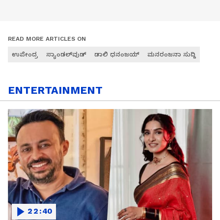
READ MORE ARTICLES ON
ಉಪೇಂದ್ರ
ಸ್ಯಾಂಡಲ್‌ವುಡ್
ಡಾಲಿ ಧನಂಜಯ್
ಮನರಂಜನಾ ಸುದ್ದಿ
ENTERTAINMENT
22:40