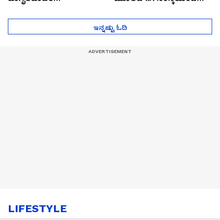
ಮುಂದೇನಾಗುತ್ತೆ ಗೊತ್ತಾ..?
ಪೆಲೋಡ್‌ ತಯಾರಿಕೆ
ಇನ್ನಷ್ಟು ಓದಿ
LIFESTYLE