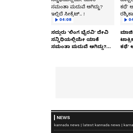
04:08
0
ಸದ್ಗುರು 'ಲಿಂಗ ಭೈರವಿ' ದೇವಿ
ಮಾಜಿ 
ಸನ್ನಿಧಿಯಲ್ಲಿಯೇ ಯಾಕೆ
ಟಾಕ್ಸ
ಸಮಂತಾ ಮದುವೆ ಆಗಿದ್ದು?
ಕಥೆ' 
ಇಲ್ಲಿದೆ ಸೀಕ್ರೆಟ್.. !
ರಶ್ಮಿ
NEWS
kannada news
latest kannada news
karn