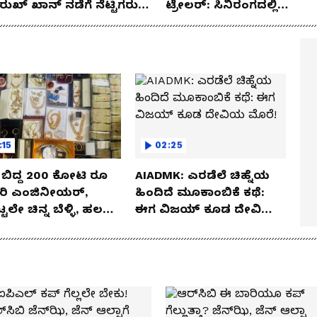
ರುಖ್ ಖಾನ್ ನಡೆಗೆ ನೆಟ್ಟಿಗರು
ಟ್ರೇಲರ್: ಸಿನಿರಂಗದಲ್ಲಿ
ಿ!
ಏನಾಗುತ್ತಿದೆ?
:15
02:25
ೆ ಬಿದ್ದ 200 ಕೋಟಿ ರೂ
AIADMK: ಎರಡೆಲೆ ಚಿಹ್ನೆಯ
ಾರಿ ಎಂಜಿನೀಯರ್,
ಹಿಂದಿದೆ ಮೂಕಾಂಬಿಕೆ ಕಥೆ:
ಟ್ಟಲೇ ಚಿನ್ನ ಬೆಳ್ಳಿ, ಹಲವು
ಈಗ ವಿಜಯ್ ಕೂಡ ದೇವಿಯ
 ಬಂಗಲೇ ಸೀಝ್
ಮೊರೆ!