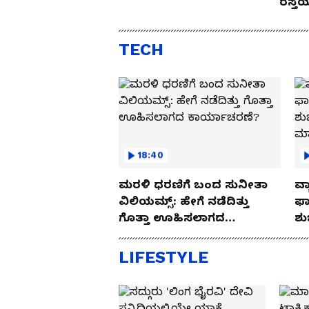
ರಸ್ತ
Drive
TECH
18:40
ಮರಳಿ ಧರಣಿಗೆ ಬಂದ ಸುನೀತಾ
ವ್ಯ
ವಿಲಿಯಮ್ಸ್: ಹೇಗೆ ನಡೆದಿತ್ತು
ಫಾ
ಗೊತ್ತಾ ಊಹಿಸಲಾಗದ
ಶು
ಕಾರ್ಯಾಚರಣೆ?
ಮ
LIFESTYLE