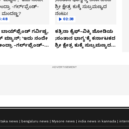
4:48
02:38
ಬಾಯ್‌ಫ್ರೆಂಡ್ ಗರ್ವಿಷ್ಟ,
ಕತ್ರಿನಾ ಕೈಫ್-ವಿಕ್ಕಿ ಜೋಡಿಯ
ಿಕ್ ಮ್ಯಾನ್; 'ಇದು ನಂದೇ
;ಸಂತಾನ ಭಾಗ್ಯ'ಕ್ಕೆ ಕರ್ನಾಟಕದ
ಅಂದ್ರಾ -ಗರ್ಲ್‌ಫ್ರೆಂಡ್-
ಶ್ರೀ ಕ್ಷೇತ್ರ ಕುಕ್ಕೆ ಸುಬ್ರಮಣ್ಯದ
ಕಾ ಮಂದಣ್ಣ?
ನಂಟು!
ataka news
bengaluru news
Mysore news
india news in kannada
inter