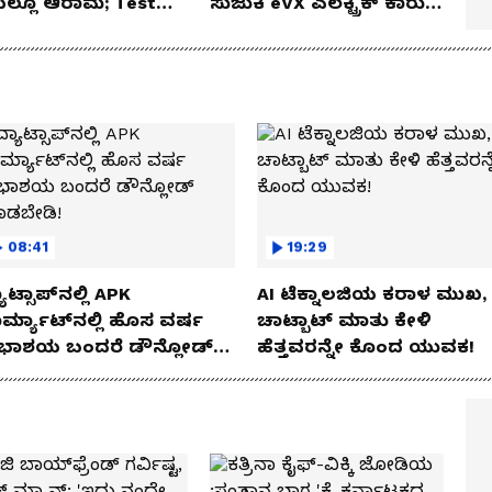
ೆಯಲ್ಲೂ ಆರಾಮ; Test
ಸುಜುಕಿ eVX ಎಲೆಕ್ಟ್ರಿಕ್ ಕಾರು
 Review!
ಅನಾವರಣ!
08:41
19:29
ಾಟ್ಸಾಪ್‌ನಲ್ಲಿ APK
AI ಟೆಕ್ನಾಲಜಿಯ ಕರಾಳ ಮುಖ,
ರ್ಮ್ಯಾಟ್‌ನಲ್ಲಿ ಹೊಸ ವರ್ಷ
ಚಾಟ್ಬಾಟ್ ಮಾತು ಕೇಳಿ
ಭಾಶಯ ಬಂದರೆ ಡೌನ್ಲೋಡ್
ಹೆತ್ತವರನ್ನೇ ಕೊಂದ ಯುವಕ!
ಾಡಬೇಡಿ!