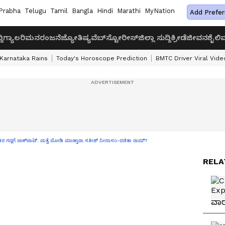
Prabha
Telugu
Tamil
Bangla
Hindi
Marathi
MyNation
Add Prefer
ದಿ
ಗ್ಯಾಲರಿ
ಮನರಂಜನೆ
ಜ್ಯೋತಿಷ್ಯ
ವೆಬ್‌ಸ್ಟೋರೀಸ್
ಜಿಲ್ಲಾ ಸುದ್ದಿ
ಕ್ರೀಡೆ
ಜೀವನಶೈಲಿ
ವ
Karnataka Rains
Today's Horoscope Prediction
BMTC Driver Viral Vide
ೌಡರ ಗದ್ಲಗೆ ಜಾಕ್​ಪಾಟ್: ಮತ್ತೆ ಮೋಡಿ ಮಾಡ್ತಾರಾ ಸತೀಶ್​ ನೀನಾಸಂ-ರಚಿತಾ ರಾಮ್?
RELA