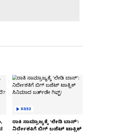
ಸಿಂಗರ್‌ನಿಂದ ಹೀರೋವರೆಗೆ:
‘ಲೋ ನವೀನ’ ಮೂಲಕ
ನವೀನ್ ಸಜ್ಜು ಹೊಸ
ಪ್ರಯಾಣ
ಸಿದ್ದೇಗೌಡರ ಗದ್ಲಗೆ ಜಾಕ್​
ಪಾಟ್: ಮತ್ತೆ ಮೋಡಿ
W PLAYING
ಮಾಡ್ತಾರಾ ಸತೀಶ್​
ನೀನಾಸಂ-ರಚಿತಾ ರಾಮ್?
ದರ್ಶನ್‌ ದಾರಿಗೆ 'ಜೈ' ಎಂದ
ಅಲ್ಲು ಅರ್ಜುನ್..
ಟಾಲಿವುಡ್‌ನಲ್ಲಿ ಹೊಸ ಕ್ರಾಂತಿ
ಹುಟ್ಟಿಸಿದ ಐಕಾನ್ ಸ್ಟಾರ್!
ಬ್ಯಾಂಕಾಕ್‌ಗೆ ಹಾರಿದ ರಶ್ಮಿಕಾ
ಮಂದಣ್ಣ, 'ಆಕ್ಷನ್ ಕ್ವೀನ್'
ಆಗೋದಕ್ಕೆ ಸಜ್ಜಾಗ್ತಿದ್ದಾರಾ
ರಶ್ಮಿಕಾ?
03:52
,
ರಾಕಿ ಸಾಮ್ರಾಜ್ಯಕ್ಕೆ 'ಲೇಡಿ ಬಾಸ್':
ರದ
ನಿರ್ದೇಶಕಿಗೆ ಬಿಗ್ ಬಜೆಟ್ ಟಾಕ್ಸಿಕ್