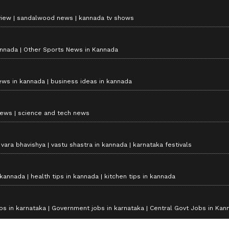
view
sandalwood news
kannada tv shows
annada
Other Sports News in Kannada
ews in kannada
business ideas in kannada
news
science and tech news
vara bhavishya
vastu shastra in kannada
karnataka festivals
 kannada
health tips in kannada
kitchen tips in kannada
bs in karnataka
Government jobs in karnataka
Central Govt Jobs in Kan