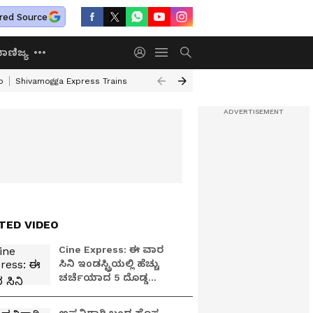
red Source
ಾಣಿಜ್ಯ
o
Shivamogga Express Trains
Airtel Prepaid Plan
Rural Employment
TED VIDEO
Cine Express: ಈ ವಾರ
ಸಿನಿ ಇಂಡಸ್ಟ್ರಿಯಲ್ಲಿ ಹೆಚ್ಚು
ಚರ್ಚೆಯಾದ 5 ದೊಡ್ಡ
ಅಪ್‌ಡೇಟ್‌ಗಳು ಯಾವುವು?