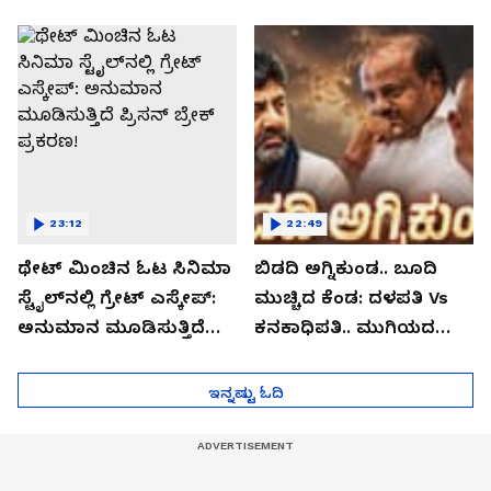
ಹೈಕೋರ್ಟ್
ಹಾಕುತ್ತಾ ಕಾಂಗ್ರೆಸ್
ಹೈಕಮಾಂಡ್?
23:12
22:49
ಥೇಟ್​​ ಮಿಂಚಿನ ಓಟ ಸಿನಿಮಾ
ಬಿಡದಿ ಅಗ್ನಿಕುಂಡ.. ಬೂದಿ
ಸ್ಟೈಲ್​ನಲ್ಲಿ ಗ್ರೇಟ್​​ ಎಸ್ಕೇಪ್:
ಮುಚ್ಚಿದ ಕೆಂಡ: ದಳಪತಿ Vs
ಅನುಮಾನ ಮೂಡಿಸುತ್ತಿದೆ
ಕನಕಾಧಿಪತಿ.. ಮುಗಿಯದ
ಪ್ರಿಸನ್​ ಬ್ರೇಕ್ ಪ್ರಕರಣ!
ಯುದ್ಧದ ಹೊಸ ಅಧ್ಯಾಯ!
ಇನ್ನಷ್ಟು ಓದಿ