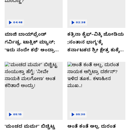
04:48
02:38
ಮಾಜಿ ಬಾಯ್‌ಫ್ರೆಂಡ್
ಕತ್ರಿನಾ ಕೈಫ್-ವಿಕ್ಕಿ ಜೋಡಿಯ
ಗರ್ವಿಷ್ಟ, ಟಾಕ್ಸಿಕ್ ಮ್ಯಾನ್;
;ಸಂತಾನ ಭಾಗ್ಯ'ಕ್ಕೆ
'ಇದು ನಂದೇ ಕಥೆ' ಅಂದ್ರಾ
ಕರ್ನಾಟಕದ ಶ್ರೀ ಕ್ಷೇತ್ರ ಕುಕ್ಕೆ
-ಗರ್ಲ್‌ಫ್ರೆಂಡ್- ರಶ್ಮಿಕಾ
ಸುಬ್ರಮಣ್ಯದ ನಂಟು!
ಮಂದಣ್ಣ?
05:15
05:30
'ಮಂಚದ ಮರ್ಮ' ಬಿಚ್ಚಿಟ್ಟ
ಅಂತೆ ಕಂತೆ ಅಲ್ಲ, ದುರಂತ