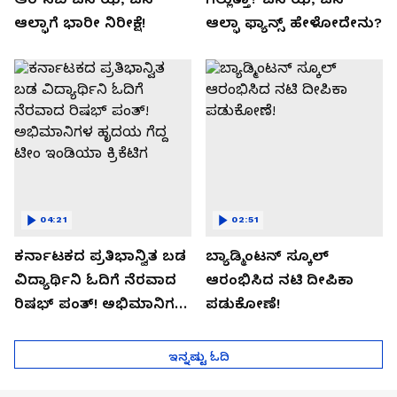
ಆಲ್ಫಾಗೆ ಭಾರೀ ನಿರೀಕ್ಷೆ!
ಆಲ್ಫಾ ಫ್ಯಾನ್ಸ್ ಹೇಳೋದೇನು?
04:21
02:51
ಕರ್ನಾಟಕದ ಪ್ರತಿಭಾನ್ವಿತ ಬಡ
ಬ್ಯಾಡ್ಮಿಂಟನ್ ಸ್ಕೂಲ್​
ವಿದ್ಯಾರ್ಥಿನಿ ಓದಿಗೆ ನೆರವಾದ
ಆರಂಭಿಸಿದ ನಟಿ ದೀಪಿಕಾ
ರಿಷಭ್ ಪಂತ್! ಅಭಿಮಾನಿಗಳ
ಪಡುಕೋಣೆ!
ಹೃದಯ ಗೆದ್ದ ಟೀಂ ಇಂಡಿಯಾ
ಕ್ರಿಕೆಟಿಗ
ಇನ್ನಷ್ಟು ಓದಿ