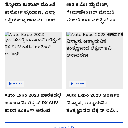
ಸ್ಕೋಡಾ ಕುಶಾಖ್ ಮೊಂಟೆ
550 ಕಿ.ಮೀ ಮೈಲೇಜ್,
ಕಾರ್ಲೋ ಪ್ರಯಾಣ, ಎಲ್ಲಾ
ಗೇಮ್‌ಚೇಂಜರ್ ಮಾರುತಿ
ರಸ್ತೆಯಲ್ಲೂ ಆರಾಮ; Test
ಸುಜುಕಿ eVX ಎಲೆಕ್ಟ್ರಿಕ್ ಕಾರು
Drive Review!
ಅನಾವರಣ!
02:23
03:06
Auto Expo 2023 ಭಾರತದಲ್ಲಿ
Auto Expo 2023 ಆಕರ್ಷಕ
ಐಷಾರಾಮಿ ಲೆಕ್ಸಸ್ RX SUV
ವಿನ್ಯಾಸ, ಅತ್ಯಾಧುನಿಕ
ಕಾರಿನ ಬುಕಿಂಗ್ ಆರಂಭ!
ತಂತ್ರಜ್ಞಾನದ ಲೆಕ್ಸಸ್ ಇವಿ
ಅನಾವರಣ!
ಇನ್ನಷ್ಟು ಓದಿ