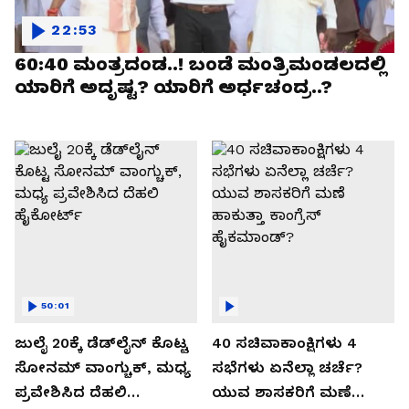
22:53
60:40 ಮಂತ್ರದಂಡ..! ಬಂಡೆ ಮಂತ್ರಿಮಂಡಲದಲ್ಲಿ
ಯಾರಿಗೆ ಅದೃಷ್ಟ? ಯಾರಿಗೆ ಅರ್ಧಚಂದ್ರ..?
50:01
ಜುಲೈ 20ಕ್ಕೆ ಡೆಡ್‌ಲೈನ್ ಕೊಟ್ಟ
40 ಸಚಿವಾಕಾಂಕ್ಷಿಗಳು 4
ಸೋನಮ್ ವಾಂಗ್ಚುಕ್, ಮಧ್ಯ
ಸಭೆಗಳು ಏನೆಲ್ಲಾ ಚರ್ಚೆ?
ಪ್ರವೇಶಿಸಿದ ದೆಹಲಿ
ಯುವ ಶಾಸಕರಿಗೆ ಮಣೆ