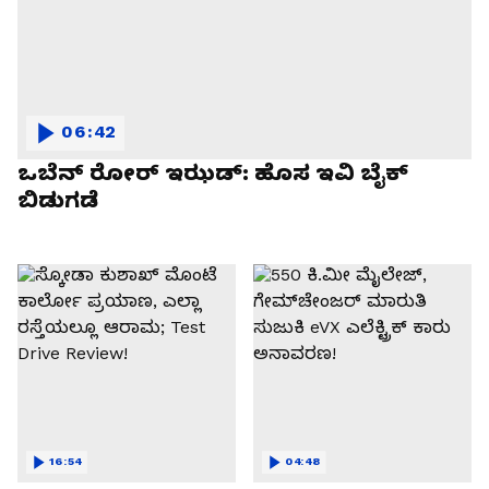
06:42
ಒಬೆನ್ ರೋರ್ ಇಝಡ್: ಹೊಸ ಇವಿ ಬೈಕ್
ಬಿಡುಗಡೆ
16:54
04:48