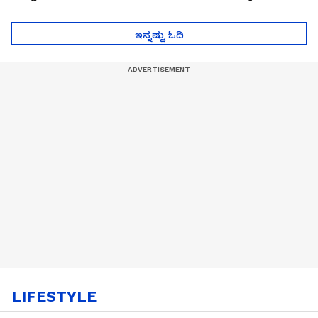
ಮುಂದೇನಾಗುತ್ತೆ ಗೊತ್ತಾ..?
ಪೆಲೋಡ್‌ ತಯಾರಿಕೆ
ಇನ್ನಷ್ಟು ಓದಿ
LIFESTYLE