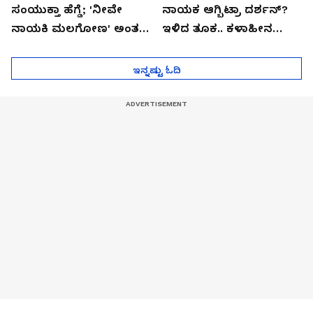
ಸಂಯುಕ್ತಾ ಹೆಗ್ಡೆ; 'ನೀವೇ
ನಾಯಕ ಆಗ್ಬಿಟ್ರಾ ದರ್ಶನ್?
ನಾಯಕಿ ಮಲಗೋಣ' ಅಂತ
ಇಳಿದ ತೂಕ.. ಕಳಾಹೀನ
ಕರಿತಾರೆ ಅಂದ್ರು!
ಮುಖ..!
ಇನ್ನಷ್ಟು ಓದಿ