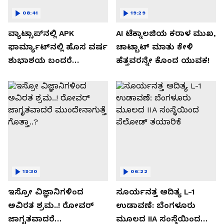
08:41
19:29
ವ್ಯಾಟ್ಸಾಪ್‌ನಲ್ಲಿ APK
AI ಟೆಕ್ನಾಲಜಿಯ ಕರಾಳ ಮುಖ,
ಫಾರ್ಮ್ಯಾಟ್‌ನಲ್ಲಿ ಹೊಸ ವರ್ಷ
ಚಾಟ್ಬಾಟ್ ಮಾತು ಕೇಳಿ
ಶುಭಾಶಯ ಬಂದರೆ
ಹೆತ್ತವರನ್ನೇ ಕೊಂದ ಯುವಕ!
ಡೌನ್ಲೋಡ್ ಮಾಡಬೇಡಿ!
19:30
06:22
ಇಸ್ರೋ ವಿಜ್ಞಾನಿಗಳಿಂದ
ಸೂರ್ಯನತ್ತ ಆದಿತ್ಯ L-1
ಅವಿರತ ಶ್ರಮ..! ರೋವರ್
ಉಡಾವಣೆ: ಬೆಂಗಳೂರು
ಜಾಗೃತವಾದರೆ
ಮೂಲದ IIA ಸಂಸ್ಥೆಯಿಂದ