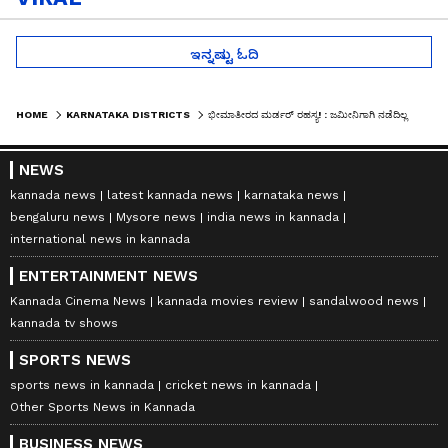
ಇನ್ನಷ್ಟು ಓದಿ
HOME
KARNATAKA DISTRICTS
ಭೀಮಾತೀರದ ಮರ್ಡರ್​​ ರಹಸ್ಯ! : ಜಮೀನಿಗಾಗಿ ನಡೆದಿಲ್ಲ 6 ಜನರ ಕೊಲೆ, ಆ ದಂಧೆಯೇ ಕಾರಣವಂತೆ!
NEWS
kannada news
latest kannada news
karnataka news
bengaluru news
Mysore news
india news in kannada
international news in kannada
ENTERTAINMENT NEWS
Kannada Cinema News
kannada movies review
sandalwood news
kannada tv shows
SPORTS NEWS
sports news in kannada
cricket news in kannada
Other Sports News in Kannada
BUSINESS NEWS