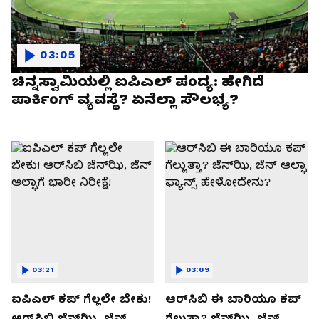
03:05
ಚಿನ್ನಸ್ವಾಮಿಯಲ್ಲಿ ಐಪಿಎಲ್‌ ಪಂದ್ಯ: ಹೇಗಿದೆ
ಪಾರ್ಕಿಂಗ್ ವ್ಯವಸ್ಥೆ? ಏನೆಲ್ಲಾ ಸೌಲಭ್ಯ?
03:21
03:09
ಐಪಿಎಲ್ ಕಪ್‌ ಗೆಲ್ಲಲೇ ಬೇಕು!
ಆರ್‌ಸಿಬಿ ಈ ಬಾರಿಯೂ ಕಪ್‌
ಆರ್‌ಸಿಬಿ ಜೆನ್‌ಝಿ, ಜೆನ್‌
ಗೆಲ್ಲುತ್ತಾ? ಜೆನ್‌ಝಿ, ಜೆನ್‌