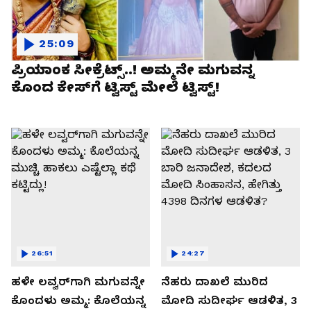
25:09
ಪ್ರಿಯಾಂಕ ಸೀಕ್ರೆಟ್ಸ್​​..! ಅಮ್ಮನೇ ಮಗುವನ್ನ
ಕೊಂದ ಕೇಸ್​ಗೆ ಟ್ವಿಸ್ಟ್​​ ಮೇಲೆ ಟ್ವಿಸ್ಟ್!
26:51
24:27
ಹಳೇ ಲವ್ವರ್​​ಗಾಗಿ ಮಗುವನ್ನೇ
ನೆಹರು ದಾಖಲೆ ಮುರಿದ
ಕೊಂದಳು ಅಮ್ಮ: ಕೊಲೆಯನ್ನ
ಮೋದಿ ಸುದೀರ್ಘ ಆಡಳಿತ, 3