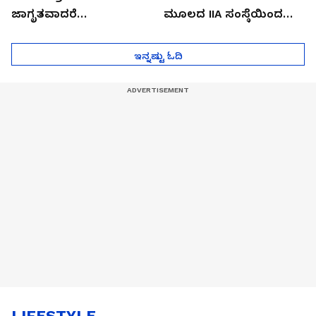
ಜಾಗೃತವಾದರೆ
ಮೂಲದ IIA ಸಂಸ್ಥೆಯಿಂದ
ಮುಂದೇನಾಗುತ್ತೆ ಗೊತ್ತಾ..?
ಪೆಲೋಡ್‌ ತಯಾರಿಕೆ
ಇನ್ನಷ್ಟು ಓದಿ
LIFESTYLE