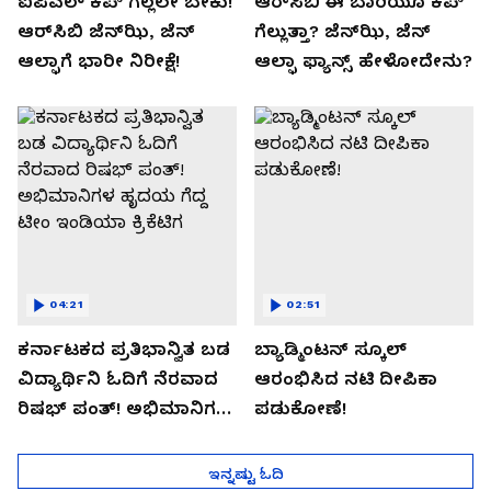
ಐಪಿಎಲ್ ಕಪ್‌ ಗೆಲ್ಲಲೇ ಬೇಕು!
ಆರ್‌ಸಿಬಿ ಈ ಬಾರಿಯೂ ಕಪ್‌
ಆರ್‌ಸಿಬಿ ಜೆನ್‌ಝಿ, ಜೆನ್‌
ಗೆಲ್ಲುತ್ತಾ? ಜೆನ್‌ಝಿ, ಜೆನ್‌
ಆಲ್ಫಾಗೆ ಭಾರೀ ನಿರೀಕ್ಷೆ!
ಆಲ್ಫಾ ಫ್ಯಾನ್ಸ್ ಹೇಳೋದೇನು?
04:21
02:51
ಕರ್ನಾಟಕದ ಪ್ರತಿಭಾನ್ವಿತ ಬಡ
ಬ್ಯಾಡ್ಮಿಂಟನ್ ಸ್ಕೂಲ್​
ವಿದ್ಯಾರ್ಥಿನಿ ಓದಿಗೆ ನೆರವಾದ
ಆರಂಭಿಸಿದ ನಟಿ ದೀಪಿಕಾ
ರಿಷಭ್ ಪಂತ್! ಅಭಿಮಾನಿಗಳ
ಪಡುಕೋಣೆ!
ಹೃದಯ ಗೆದ್ದ ಟೀಂ ಇಂಡಿಯಾ
ಕ್ರಿಕೆಟಿಗ
ಇನ್ನಷ್ಟು ಓದಿ