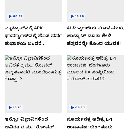
08:41
19:29
ವ್ಯಾಟ್ಸಾಪ್‌ನಲ್ಲಿ APK
AI ಟೆಕ್ನಾಲಜಿಯ ಕರಾಳ ಮುಖ,
ಫಾರ್ಮ್ಯಾಟ್‌ನಲ್ಲಿ ಹೊಸ ವರ್ಷ
ಚಾಟ್ಬಾಟ್ ಮಾತು ಕೇಳಿ
ಶುಭಾಶಯ ಬಂದರೆ
ಹೆತ್ತವರನ್ನೇ ಕೊಂದ ಯುವಕ!
ಡೌನ್ಲೋಡ್ ಮಾಡಬೇಡಿ!
19:30
06:22
ಇಸ್ರೋ ವಿಜ್ಞಾನಿಗಳಿಂದ
ಸೂರ್ಯನತ್ತ ಆದಿತ್ಯ L-1
ಅವಿರತ ಶ್ರಮ..! ರೋವರ್
ಉಡಾವಣೆ: ಬೆಂಗಳೂರು