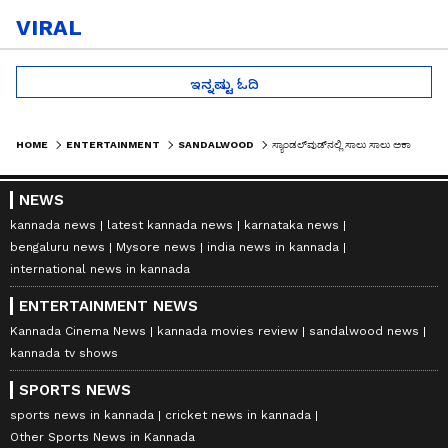
VIRAL
ಇನ್ನಷ್ಟು ಓದಿ
HOME
ENTERTAINMENT
SANDALWOOD
ಸ್ಯಾಂಡಲ್​​ವುಡ್​​ನಲ್ಲಿ ಸಾಲು ಸಾಲು ಅಕಾಲಿಕ ಮರಣ..! ಮೃತ್ಯುಂಜಯ ಹೋಮ ಫಲಿಸಲಿಲ್ವಾ..?
NEWS
kannada news
latest kannada news
karnataka news
bengaluru news
Mysore news
india news in kannada
international news in kannada
ENTERTAINMENT NEWS
Kannada Cinema News
kannada movies review
sandalwood news
kannada tv shows
SPORTS NEWS
sports news in kannada
cricket news in kannada
Other Sports News in Kannada