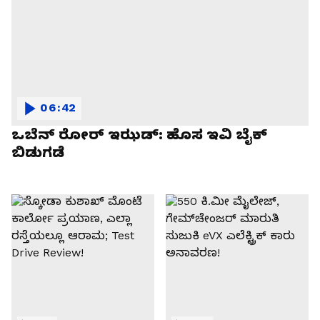
06:42
ಒಬೆನ್ ರೋರ್ ಇಝಡ್: ಹೊಸ ಇವಿ ಬೈಕ್
ಬಿಡುಗಡೆ