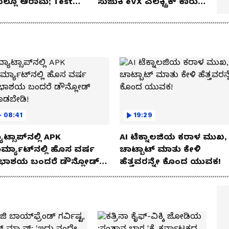
ೆಯಲ್ಲೂ ಆರಾಮ; Test
ಸುಜುಕಿ eVX ಎಲೆಕ್ಟ್ರಿಕ್ ಕಾರು
 Review!
ಅನಾವರಣ!
08:41
19:29
ಾಟ್ಸಾಪ್‌ನಲ್ಲಿ APK
AI ಟೆಕ್ನಾಲಜಿಯ ಕರಾಳ ಮುಖ,
ರ್ಮ್ಯಾಟ್‌ನಲ್ಲಿ ಹೊಸ ವರ್ಷ
ಚಾಟ್ಬಾಟ್ ಮಾತು ಕೇಳಿ
ಭಾಶಯ ಬಂದರೆ ಡೌನ್ಲೋಡ್
ಹೆತ್ತವರನ್ನೇ ಕೊಂದ ಯುವಕ!
ಾಡಬೇಡಿ!