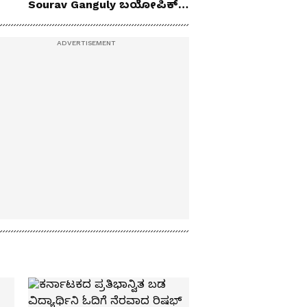
Sourav Ganguly ಬಯೋಪಿಕ್‌
ಫಸ್ಟ್ ಲುಕ್ ಔಟ್