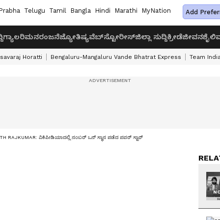
Prabha
Telugu
Tamil
Bangla
Hindi
Marathi
MyNation
Add Prefer
ದಿ
ಗ್ಯಾಲರಿ
ಮನರಂಜನೆ
ಜ್ಯೋತಿಷ್ಯ
ವೆಬ್‌ಸ್ಟೋರೀಸ್
ಜಿಲ್ಲಾ ಸುದ್ದಿ
ಕ್ರೀಡೆ
ಜೀವನಶೈಲಿ
ವ
savaraj Horatti
Bengaluru-Mangaluru Vande Bhatrat Express
Team India
H RAJKUMAR: ವಿಕಿಪೀಡಿಯಾದಲ್ಲಿ ನಂಬರ್ ಒನ್ ಸ್ಥಾನ ಪಡೆದ ಪವರ್ ಸ್ಟಾರ್
RELA
NO