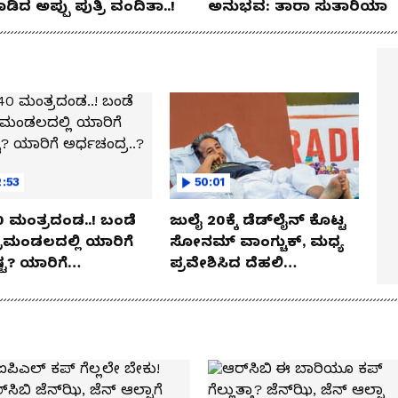
ಡಿದ ಅಪ್ಪು ಪುತ್ರಿ ವಂದಿತಾ..!
ಅನುಭವ: ತಾರಾ ಸುತಾರಿಯಾ
ianet Suvarna Entertainment
:53
50:01
 ಬಂಡೆ
ಜುಲೈ 20ಕ್ಕೆ ಡೆಡ್‌ಲೈನ್ ಕೊಟ್ಟ
ರಿಮಂಡಲದಲ್ಲಿ ಯಾರಿಗೆ
ಸೋನಮ್ ವಾಂಗ್ಚುಕ್, ಮಧ್ಯ
ಟ? ಯಾರಿಗೆ
ಪ್ರವೇಶಿಸಿದ ದೆಹಲಿ
ಂದ್ರ..?
ಹೈಕೋರ್ಟ್