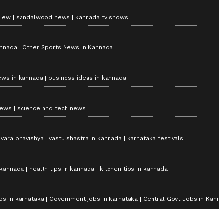
view
sandalwood news
kannada tv shows
annada
Other Sports News in Kannada
ews in kannada
business ideas in kannada
news
science and tech news
vara bhavishya
vastu shastra in kannada
karnataka festivals
 kannada
health tips in kannada
kitchen tips in kannada
bs in karnataka
Government jobs in karnataka
Central Govt Jobs in Kan