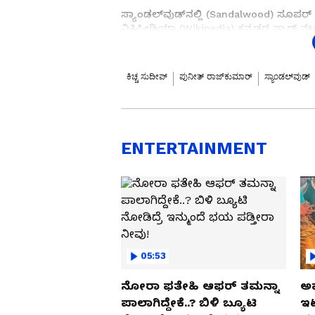
ಸ್ಯಾಂಡಲ್‌ವುಡ್‌ನಲ್ಲಿ (Sandalwood) ಸೂಪರ್ 
ವಿಕಿಪೀಡಿಯಾ (Wikipedia) ಕನ್ನಡದ ಸ್ಟಾರ್ ನ
ವಿಕಿಪೀಡಿಯಾದಲ್ಲಿ ಹೆಚ್ಚು ಹುಡಕಲ್ಪಟ್ಟ ಕನ್ನಡದ 
ವಿಕಿಪೀಡಿಯಾದಲ್ಲಿ ಪವರ್ ಸ್ಟಾರ್ ಪುನೀತ್ ರಾ
ಮಂದಿ ಹುಡುಕಿದ್ದಾರೆ. ಹೀಗಾಗಿ ಹೆಚ್ಚು ಹುಡಕಲ್ಪಟ್
ಕಿಚ್ಚ ಸುದೀಪ್
ಪುನೀತ್ ರಾಜ್‌ಕುಮಾರ್
ಸ್ಯಾಂಡಲ್‌ವುಡ್
ಪಡೆದಿದ್ದಾರೆ.
Valimai Movie: ದೊಡ್ಡ ಮಟ್ಟದ ಒಟಿಟಿ ಆಫರ್ ತ
ಕಳೆದ ಬಾರಿ ಮೊದಲ ಸ್ಥಾನವನ್ನು ಪಡೆದಿದ್ದ ರಾಕಿಂ
ಯಶ್ ಬಗ್ಗೆ 7.46 ಮಿಲಿಯನ್ ಮಂದಿ ವಿಕಿಪೀಡಿಯಾದಲ
ENTERTAINMENT
ಚಕ್ರವರ್ತಿ ಕಿಚ್ಚ ಸುದೀಪ್ (Kichcha Sudeep) 
ವಿಕಿಪೀಡಿಯಾದಲ್ಲಿ ಹುಡುಕಾಡಿದ್ದಾರೆ. ಸಿಂಪಲ್ ಸ್ಟಾರ
ಸ್ಥಾನದಲ್ಲಿ ಹ್ಯಾಟ್ರಿಕ್ ಹಿರೋ ಶಿವರಾಜ್‌ಕುಮಾ
ಸ್ಟಾರ್‌ಗಳು ವಿಕಿಪೀಡಿಯಾದಲ್ಲಿ ಅತಿ ಹೆಚ್ಚು ಹುಡಕಲ್
05:53
ನೋರಾ ಫತೇಹಿ ಆಫರ್​ ತಮನ್ನಾ
ಅಪ
ಪಾಲಾಗಿದ್ದೇಕೆ..? ಬಿಳಿ ಬ್ಯೂಟಿ
ಇಟ