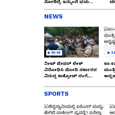
ನೋಡಿದ್ರೆ ಇನ್ಮುಂದೆ ಭಯ
ಮಾ
ಪಡ್ತೀರಾ ನೀವು!
NEWS
ಹೆಚ್ಚಿನ ಸಿನಿಮಾ ವಿಡಿಯೋ ನೋಡಲು ಕ್ಲಿಕಿಸಿ:
As
50:30
22
ನೀಟ್ ಪೇಪರ್ ಲೀಕ್
60:40 ಮಂತ್ರದಂಡ..!
ವಿರೋಧಿಸಿ ಮೋದಿ ಸರ್ಕಾರದ
ಮಂತ್
ವಿರುದ್ದ ಕಾಕ್ರೋಚ್ ದಂಗೆ,
ಅದೃಷ್
ರಣಾಂಗಣವಾದ ದೆಹಲಿ
ಅರ್ಧಚ
SPORTS