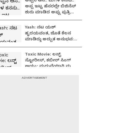
ಅಪ್ಪನ ಆಸೆ.. ಮಗಳ ಕನಸು..
ಅಪ್ಪ ಇಟ್ಟ ಹೆಸರಲ್ಲೇ ಬಿಜಿನೆಸ್​
ಶುರು ಮಾಡಿದ ಅಪ್ಪು ಪುತ್ರಿ
ವಂದಿತಾ..!
Yash: ನಟ ಯಶ್​
ಹೃದಯವಂತ, ಜೊತೆ ಕೆಲಸ
ಮಾಡಿದ್ದು ಅದ್ಭುತ ಅನುಭವ:
ತಾರಾ ಸುತಾರಿಯಾ
Toxic Movie: ಲಸ್ಟ್
ಸ್ಟೋರೀಸ್, ಕಬೀರ್ ಸಿಂಗ್
ಆಯ್ತು; ಮದುವೆಯಾಗಿ ಮಗು
ಆದ್ರೂ ಕಮ್ಮಿಯಾಗಿಲ್ಲ Kiara
Advani ಬ್ಯೂಟಿ
Yash Toxic Movie
Tabaahi Song: ಯಶ್‌,
ಕಿಯಾರಾ ಅಡ್ವಾಣಿ ಕೆಮಿಸ್ಟ್ರಿಗೆ
ದಂಗಾದ ಇಂಟರ್‌ನೆಟ್‌
ಜಗತ್ತು!
ಶಿವಣ್ಣ-ಧನಂಜಯ್
ಮತ್ತೊಮ್ಮೆ ಜೊತೆಯಾಟ..
ಹೇಮಂತ್ ರಾವ್
ನಿರ್ದೇಶನದಲ್ಲಿ '...ಡ್ರೀಮ್
ಥಿಯೇಟರ್..!