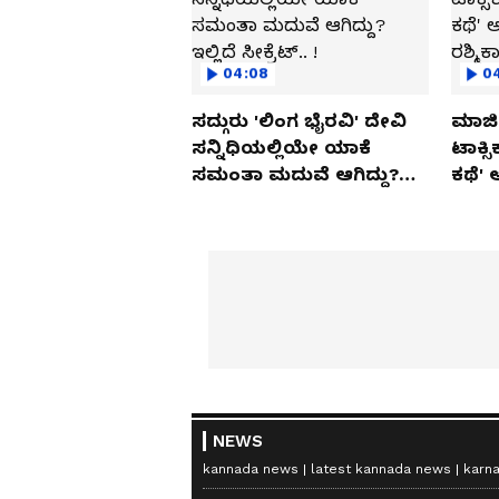
04:08
0
ಸದ್ಗುರು 'ಲಿಂಗ ಭೈರವಿ' ದೇವಿ
ಮಾಜಿ 
ಸನ್ನಿಧಿಯಲ್ಲಿಯೇ ಯಾಕೆ
ಟಾಕ್ಸ
ಸಮಂತಾ ಮದುವೆ ಆಗಿದ್ದು?
ಕಥೆ' 
ಇಲ್ಲಿದೆ ಸೀಕ್ರೆಟ್.. !
ರಶ್ಮಿ
NEWS
kannada news
latest kannada news
karn