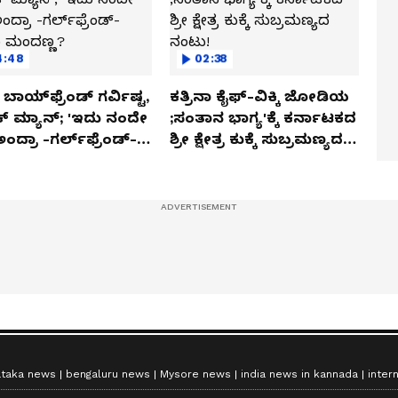
4:48
02:38
ಬಾಯ್‌ಫ್ರೆಂಡ್ ಗರ್ವಿಷ್ಟ,
ಕತ್ರಿನಾ ಕೈಫ್-ವಿಕ್ಕಿ ಜೋಡಿಯ
ಿಕ್ ಮ್ಯಾನ್; 'ಇದು ನಂದೇ
;ಸಂತಾನ ಭಾಗ್ಯ'ಕ್ಕೆ ಕರ್ನಾಟಕದ
ಅಂದ್ರಾ -ಗರ್ಲ್‌ಫ್ರೆಂಡ್-
ಶ್ರೀ ಕ್ಷೇತ್ರ ಕುಕ್ಕೆ ಸುಬ್ರಮಣ್ಯದ
ಕಾ ಮಂದಣ್ಣ?
ನಂಟು!
ataka news
bengaluru news
Mysore news
india news in kannada
inter