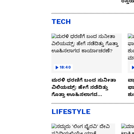
ರಸ್ತ
Drive
TECH
18:40
ಮರಳಿ ಧರಣಿಗೆ ಬಂದ ಸುನೀತಾ
ವ್ಯ
ವಿಲಿಯಮ್ಸ್: ಹೇಗೆ ನಡೆದಿತ್ತು
ಫಾ
ಗೊತ್ತಾ ಊಹಿಸಲಾಗದ
ಶು
ಕಾರ್ಯಾಚರಣೆ?
ಮ
LIFESTYLE