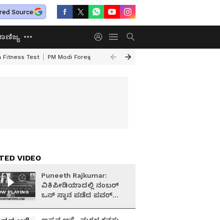
red Source
ಾಣಿಜ್ಯ
 Fitness Test
PM Modi Foreign Travel Expenditure
Valmiki Corporatio
TED VIDEO
Puneeth Rajkumar:
ವಿಕಿಪೀಡಿಯಾದಲ್ಲಿ ನಂಬರ್
W PLAYING
ಒನ್ ಸ್ಥಾನ ಪಡೆದ ಪವರ್
ಸ್ಟಾರ್