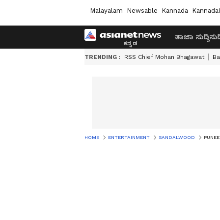
Malayalam
Newsable
Kannada
Kannada
ತಾಜಾ ಸುದ್ದಿ
ಸುದ್
TRENDING :
RSS Chief Mohan Bhagawat
Ba
HOME
ENTERTAINMENT
SANDALWOOD
PUNEET