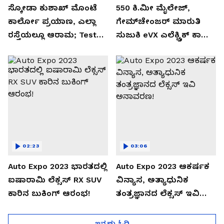
ಸ್ಕೋಡಾ ಕುಶಾಖ್ ಮೊಂಟೆ
550 ಕಿ.ಮೀ ಮೈಲೇಜ್,
ಕಾರ್ಲೋ ಪ್ರಯಾಣ, ಎಲ್ಲಾ
ಗೇಮ್‌ಚೇಂಜರ್ ಮಾರುತಿ
ರಸ್ತೆಯಲ್ಲೂ ಆರಾಮ; Test
ಸುಜುಕಿ eVX ಎಲೆಕ್ಟ್ರಿಕ್ ಕಾರು
Drive Review!
ಅನಾವರಣ!
02:23
03:06
Auto Expo 2023 ಭಾರತದಲ್ಲಿ
Auto Expo 2023 ಆಕರ್ಷಕ
ಐಷಾರಾಮಿ ಲೆಕ್ಸಸ್ RX SUV
ವಿನ್ಯಾಸ, ಅತ್ಯಾಧುನಿಕ
ಕಾರಿನ ಬುಕಿಂಗ್ ಆರಂಭ!
ತಂತ್ರಜ್ಞಾನದ ಲೆಕ್ಸಸ್ ಇವಿ
ಅನಾವರಣ!
ಇನ್ನಷ್ಟು ಓದಿ