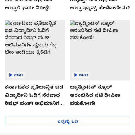
ಆಲ್ಫಾಗೆ ಭಾರೀ ನಿರೀಕ್ಷೆ!
ಆಲ್ಫಾ ಫ್ಯಾನ್ಸ್ ಹೇಳೋದೇನು?
04:21
02:51
ಕರ್ನಾಟಕದ ಪ್ರತಿಭಾನ್ವಿತ ಬಡ
ಬ್ಯಾಡ್ಮಿಂಟನ್ ಸ್ಕೂಲ್​
ವಿದ್ಯಾರ್ಥಿನಿ ಓದಿಗೆ ನೆರವಾದ
ಆರಂಭಿಸಿದ ನಟಿ ದೀಪಿಕಾ
ರಿಷಭ್ ಪಂತ್! ಅಭಿಮಾನಿಗಳ
ಪಡುಕೋಣೆ!
ಹೃದಯ ಗೆದ್ದ ಟೀಂ ಇಂಡಿಯಾ
ಕ್ರಿಕೆಟಿಗ
ಇನ್ನಷ್ಟು ಓದಿ