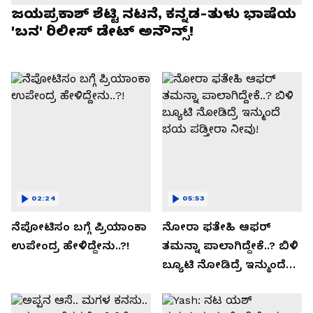
ಜಯಪ್ರಕಾಶ್ ಶೆಟ್ಟಿ ನಟನೆ, ಕನ್ನಡ-ತುಳು ಭಾಷೆಯ
'ಬನ' ರಿಲೀಸ್ ಡೇಟ್ ಅನೌನ್ಸ್!
02:24
05:53
ನೆಪೋಟಿಸಂ ಬಗ್ಗೆ ಪ್ರಿಯಾಂಕಾ
ನೋರಾ ಫತೇಹಿ ಆಫರ್​
ಉಪೇಂದ್ರ ಹೇಳಿದ್ದೇನು..?!
ತಮನ್ನಾ ಪಾಲಾಗಿದ್ದೇಕೆ..? ಬಿಳಿ
ಬ್ಯೂಟಿ ನೋಡಿದ್ರೆ ಇನ್ಮುಂದೆ
ಭಯ ಪಡ್ತೀರಾ ನೀವು!