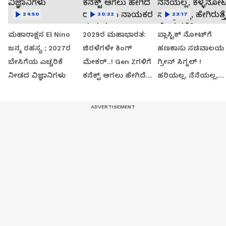
24:50
20:32
23:17
ಮಹಾರಾಕ್ಷಸ El Nino
2029ರ ಮಹಾಭಾರತ:
ಪ್ಲಾಸ್ಟಿಕ್ ನೋಟ್‌ಗೆ
ಜನ್ಮ ರಹಸ್ಯ ; 2027ರ
ಜಿರಳೆಗಳೇ ಕಿಂಗ್
ಹಣಕಾಸು ಸಚಿವಾಲಯ
ಬೇಸಿಗೆಯ ಎಚ್ಚರಿಕೆ
ಮೇಕರ್..! Gen Zಗಳಿಗೆ
ಗ್ರೀನ್​​ ಸಿಗ್ನಲ್​​​ !
ನೀಡದ ವಿಜ್ಞಾನಿಗಳು
ಕನೆಕ್ಟ್ ಆಗಲು ಹೇಗಿದೆ
ಹರಿಯಲ್ಲ, ನೆನೆಯಲ್ಲ,
ರಾಜಕೀಯ ನಾಯಕರ
ಕಳ್ಳನೋಟು ಸಾಧ್ಯವಿಲ್ಲ,
ಪ್ರಯತ್ನ..?
ಹೇಗಿರುತ್ತೆ ಹೊಸ ಕರೆನ್ಸಿ.