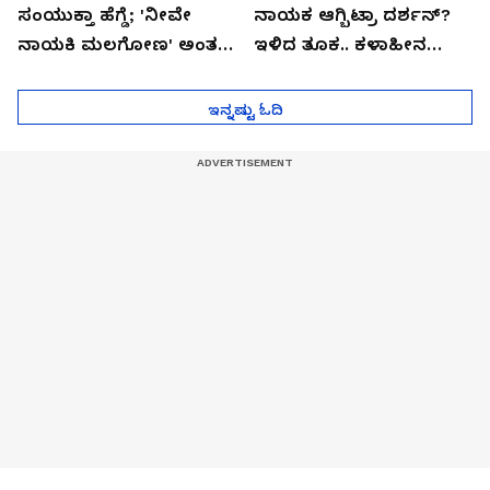
ಸಂಯುಕ್ತಾ ಹೆಗ್ಡೆ; 'ನೀವೇ
ನಾಯಕ ಆಗ್ಬಿಟ್ರಾ ದರ್ಶನ್?
ನಾಯಕಿ ಮಲಗೋಣ' ಅಂತ
ಇಳಿದ ತೂಕ.. ಕಳಾಹೀನ
ಕರಿತಾರೆ ಅಂದ್ರು!
ಮುಖ..!
ಇನ್ನಷ್ಟು ಓದಿ