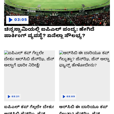
03:05
ಚಿನ್ನಸ್ವಾಮಿಯಲ್ಲಿ ಐಪಿಎಲ್‌ ಪಂದ್ಯ: ಹೇಗಿದೆ
ಪಾರ್ಕಿಂಗ್ ವ್ಯವಸ್ಥೆ? ಏನೆಲ್ಲಾ ಸೌಲಭ್ಯ?
03:21
03:09
ಐಪಿಎಲ್ ಕಪ್‌ ಗೆಲ್ಲಲೇ ಬೇಕು!
ಆರ್‌ಸಿಬಿ ಈ ಬಾರಿಯೂ ಕಪ್‌
ಆರ್‌ಸಿಬಿ ಜೆನ್‌ಝಿ, ಜೆನ್‌
ಗೆಲ್ಲುತ್ತಾ? ಜೆನ್‌ಝಿ, ಜೆನ್‌