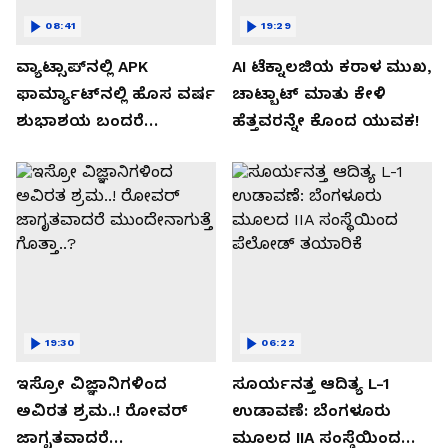
08:41
19:29
ವ್ಯಾಟ್ಸಾಪ್‌ನಲ್ಲಿ APK
AI ಟೆಕ್ನಾಲಜಿಯ ಕರಾಳ ಮುಖ,
ಫಾರ್ಮ್ಯಾಟ್‌ನಲ್ಲಿ ಹೊಸ ವರ್ಷ
ಚಾಟ್ಬಾಟ್ ಮಾತು ಕೇಳಿ
ಶುಭಾಶಯ ಬಂದರೆ
ಹೆತ್ತವರನ್ನೇ ಕೊಂದ ಯುವಕ!
ಡೌನ್ಲೋಡ್ ಮಾಡಬೇಡಿ!
19:30
06:22
ಇಸ್ರೋ ವಿಜ್ಞಾನಿಗಳಿಂದ
ಸೂರ್ಯನತ್ತ ಆದಿತ್ಯ L-1
ಅವಿರತ ಶ್ರಮ..! ರೋವರ್
ಉಡಾವಣೆ: ಬೆಂಗಳೂರು
ಜಾಗೃತವಾದರೆ
ಮೂಲದ IIA ಸಂಸ್ಥೆಯಿಂದ