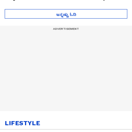
ಮುಂದೇನಾಗುತ್ತೆ ಗೊತ್ತಾ..?
ಪೆಲೋಡ್‌ ತಯಾರಿಕೆ
ಇನ್ನಷ್ಟು ಓದಿ
LIFESTYLE