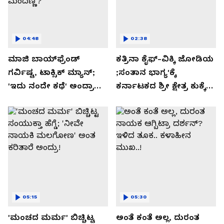
04:48
02:38
ಮಾಜಿ ಬಾಯ್‌ಫ್ರೆಂಡ್
ಕತ್ರಿನಾ ಕೈಫ್-ವಿಕ್ಕಿ ಜೋಡಿಯ
ಗರ್ವಿಷ್ಟ, ಟಾಕ್ಸಿಕ್ ಮ್ಯಾನ್;
;ಸಂತಾನ ಭಾಗ್ಯ'ಕ್ಕೆ
'ಇದು ನಂದೇ ಕಥೆ' ಅಂದ್ರಾ
ಕರ್ನಾಟಕದ ಶ್ರೀ ಕ್ಷೇತ್ರ ಕುಕ್ಕೆ
-ಗರ್ಲ್‌ಫ್ರೆಂಡ್- ರಶ್ಮಿಕಾ
ಸುಬ್ರಮಣ್ಯದ ನಂಟು!
ಮಂದಣ್ಣ?
05:15
05:30
'ಮಂಚದ ಮರ್ಮ' ಬಿಚ್ಚಿಟ್ಟ
ಅಂತೆ ಕಂತೆ ಅಲ್ಲ, ದುರಂತ