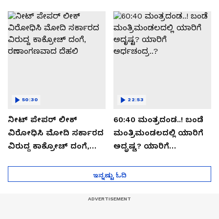
ಬಯಲಾಗಿದ್ದೇನು?
ಆಪರೇಷನ್ 2873 ಅಸಲಿ
ಸೀಕ್ರೆಟ್?
50:30
22:53
ನೀಟ್ ಪೇಪರ್ ಲೀಕ್
60:40 ಮಂತ್ರದಂಡ..! ಬಂಡೆ
ವಿರೋಧಿಸಿ ಮೋದಿ ಸರ್ಕಾರದ
ಮಂತ್ರಿಮಂಡಲದಲ್ಲಿ ಯಾರಿಗೆ
ವಿರುದ್ದ ಕಾಕ್ರೋಚ್ ದಂಗೆ,
ಅದೃಷ್ಟ? ಯಾರಿಗೆ
ರಣಾಂಗಣವಾದ ದೆಹಲಿ
ಅರ್ಧಚಂದ್ರ..?
ಇನ್ನಷ್ಟು ಓದಿ