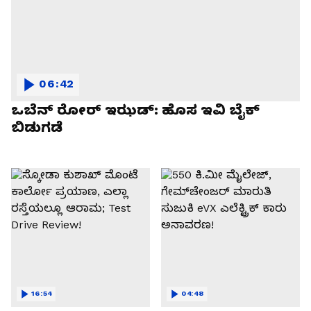
06:42
ಒಬೆನ್ ರೋರ್ ಇಝಡ್: ಹೊಸ ಇವಿ ಬೈಕ್
ಬಿಡುಗಡೆ
16:54
04:48