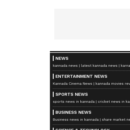
NEWS
kannada news
latest kannada news
karn
ENTERTAINMENT NEWS
Kannada Cinema News
kannada movies re
SPORTS NEWS
sports news in kannada
cricket news in k
BUSINESS NEWS
Business news in kannada
share market n