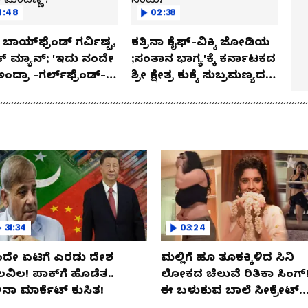
4:48
02:38
ಬಾಯ್‌ಫ್ರೆಂಡ್ ಗರ್ವಿಷ್ಟ,
ಕತ್ರಿನಾ ಕೈಫ್-ವಿಕ್ಕಿ ಜೋಡಿಯ
ಿಕ್ ಮ್ಯಾನ್; 'ಇದು ನಂದೇ
;ಸಂತಾನ ಭಾಗ್ಯ'ಕ್ಕೆ ಕರ್ನಾಟಕದ
ಅಂದ್ರಾ -ಗರ್ಲ್‌ಫ್ರೆಂಡ್-
ಶ್ರೀ ಕ್ಷೇತ್ರ ಕುಕ್ಕೆ ಸುಬ್ರಮಣ್ಯದ
ಕಾ ಮಂದಣ್ಣ?
ನಂಟು!
31:34
03:24
ದೇ ಏಟಿಗೆ ಎರಡು ದೇಶ
ಮಲ್ಲಿಗೆ ಹೂ ತೂಕಕ್ಕಿಳಿದ ಸಿನಿ
ಲವಿಲ! ಪಾಕ್​​ಗೆ ಹೊಡೆತ..
ಲೋಕದ ಚೆಲುವೆ ರಿತಿಕಾ ಸಿಂಗ್!
ನಾ ಮಾರ್ಕೆಟ್​ ಕುಸಿತ!
ಈ ಬಳುಕುವ ಬಾಲೆ ಸೀಕ್ರೇಟ್‌
ಏನು?