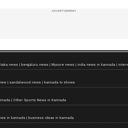
ataka news
bengaluru news
Mysore news
india news in kannada
inter
view
sandalwood news
kannada tv shows
annada
Other Sports News in Kannada
ews in kannada
business ideas in kannada