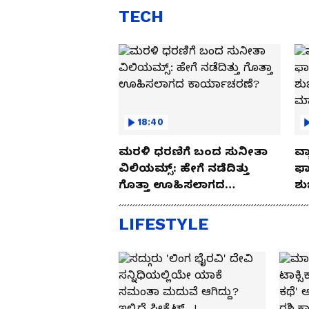
TECH
18:40
ಮರಳಿ ಧರಣಿಗೆ ಬಂದ ಸುನೀತಾ
ವ್ಯ
ವಿಲಿಯಮ್ಸ್: ಹೇಗೆ ನಡೆದಿತ್ತು
ಫಾ
ಗೊತ್ತಾ ಊಹಿಸಲಾಗದ
ಶು
ಕಾರ್ಯಾಚರಣೆ?
ಮ
LIFESTYLE