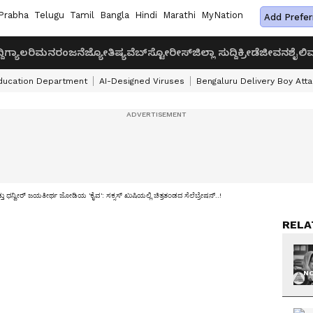
Prabha
Telugu
Tamil
Bangla
Hindi
Marathi
MyNation
Add Prefer
ದಿ
ಗ್ಯಾಲರಿ
ಮನರಂಜನೆ
ಜ್ಯೋತಿಷ್ಯ
ವೆಬ್‌ಸ್ಟೋರೀಸ್
ಜಿಲ್ಲಾ ಸುದ್ದಿ
ಕ್ರೀಡೆ
ಜೀವನಶೈಲಿ
ವ
ducation Department
AI-Designed Viruses
Bengaluru Delivery Boy Att
ಬಿಡ್ತು ಧನ್ವೀರ್ ಜಯತೀರ್ಥ ಜೋಡಿಯ 'ಕೈವ': ಸಕ್ಸಸ್ ಖುಷಿಯಲ್ಲಿ ಚಿತ್ರತಂಡದ ಸೆಲೆಬ್ರೇಷನ್..!
RELA
NO