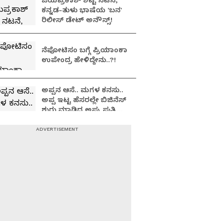
ಜಯಪ್ರಕಾಶ್ ಶೆಟ್ಟಿ ನಟನೆ,
ಕನ್ನಡ-ತುಳು ಭಾಷೆಯ 'ಬನ'
ರಿಲೀಸ್ ಡೇಟ್ ಅನೌನ್ಸ್!
ನೆಪೋಟಿಸಂ ಬಗ್ಗೆ ಪ್ರಿಯಾಂಕಾ
ಉಪೇಂದ್ರ ಹೇಳಿದ್ದೇನು..?!
ಅಪ್ಪನ ಆಸೆ.. ಮಗಳ ಕನಸು..
ಅಪ್ಪ ಇಟ್ಟ ಹೆಸರಲ್ಲೇ ಬಿಜಿನೆಸ್​
ಶುರು ಮಾಡಿದ ಅಪ್ಪು ಪುತ್ರಿ
ವಂದಿತಾ..!
Yash: ನಟ ಯಶ್​
ಹೃದಯವಂತ, ಜೊತೆ ಕೆಲಸ
ಮಾಡಿದ್ದು ಅದ್ಭುತ ಅನುಭವ:
ತಾರಾ ಸುತಾರಿಯಾ
Toxic Movie: ಲಸ್ಟ್
ಸ್ಟೋರೀಸ್, ಕಬೀರ್ ಸಿಂಗ್
ಆಯ್ತು; ಮದುವೆಯಾಗಿ ಮಗು
ಆದ್ರೂ ಕಮ್ಮಿಯಾಗಿಲ್ಲ Kiara
Advani ಬ್ಯೂಟಿ