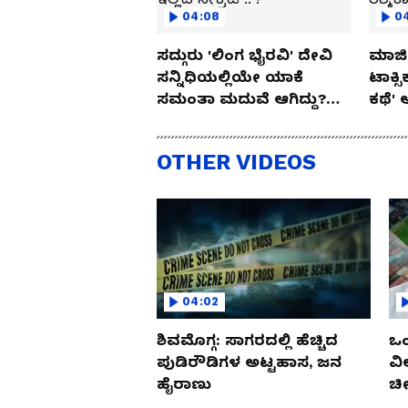
04:08
0
ಸದ್ಗುರು 'ಲಿಂಗ ಭೈರವಿ' ದೇವಿ
ಮಾಜಿ 
ಸನ್ನಿಧಿಯಲ್ಲಿಯೇ ಯಾಕೆ
ಟಾಕ್ಸ
ಸಮಂತಾ ಮದುವೆ ಆಗಿದ್ದು?
ಕಥೆ' 
ಇಲ್ಲಿದೆ ಸೀಕ್ರೆಟ್.. !
ರಶ್ಮಿ
OTHER VIDEOS
04:02
ಶಿವಮೊಗ್ಗ: ಸಾಗರದಲ್ಲಿ ಹೆಚ್ಚಿದ
ಒಂ
ಪುಡಿರೌಡಿಗಳ ಅಟ್ಟಹಾಸ, ಜನ
ವಿ
ಹೈರಾಣು
ಚೀ