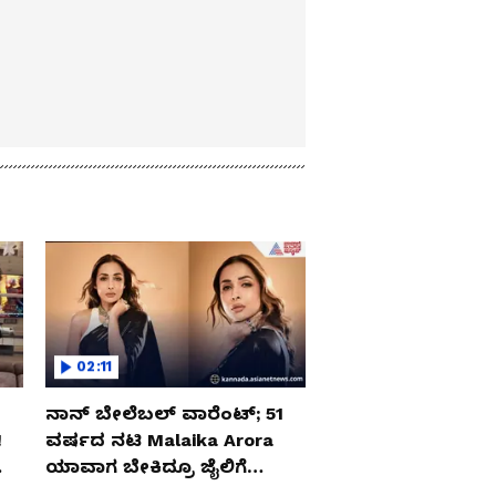
02:11
ನಾನ್ ಬೇಲೆಬಲ್ ವಾರೆಂಟ್; 51
‌
ವರ್ಷದ ನಟಿ Malaika Arora
ಯಾವಾಗ ಬೇಕಿದ್ರೂ ಜೈಲಿಗೆ
ಹೋಗ್ತಾರೆ!