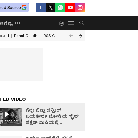
red Source
ಾಣಿಜ್ಯ
acked
Rahul Gandhi
RSS Chief Mohan Bhagawat
Basavaraj Horatti
B
TED VIDEO
ಗೆದ್ದೇ ಬಿಡ್ತು ಧನ್ವೀರ್
ಜಯತೀರ್ಥ ಜೋಡಿಯ 'ಕೈವ':
W PLAYING
ಸಕ್ಸಸ್ ಖುಷಿಯಲ್ಲಿ
ಚಿತ್ರತಂಡದ ಸೆಲೆಬ್ರೇಷನ್..!