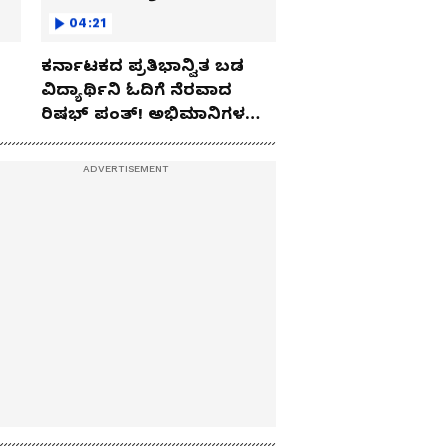
04:21
ಕರ್ನಾಟಕದ ಪ್ರತಿಭಾನ್ವಿತ ಬಡ
ವಿದ್ಯಾರ್ಥಿನಿ ಓದಿಗೆ ನೆರವಾದ
ರಿಷಭ್ ಪಂತ್! ಅಭಿಮಾನಿಗಳ
ಹೃದಯ ಗೆದ್ದ ಟೀಂ ಇಂಡಿಯಾ
ಕ್ರಿಕೆಟಿಗ