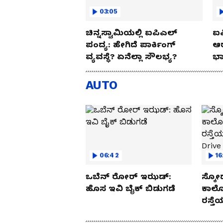
03:05
ಚಿನ್ನಸ್ವಾಮಿಯಲ್ಲಿ ಐಪಿಎಲ್‌
ಐಪ
ಪಂದ್ಯ: ಹೇಗಿದೆ ಪಾರ್ಕಿಂಗ್
ಆರ
ವ್ಯವಸ್ಥೆ? ಏನೆಲ್ಲಾ ಸೌಲಭ್ಯ?
ಭಾ
AUTO
06:42
16
ಒಬೆನ್ ರೋರ್ ಇಝಡ್:
ಸ್ಕೋ
ಹೊಸ ಇವಿ ಬೈಕ್ ಬಿಡುಗಡೆ
ಕಾರ್
ರಸ್ತ
Drive