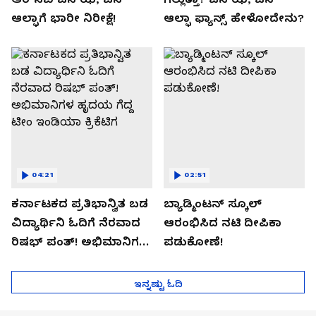
ಆಲ್ಫಾಗೆ ಭಾರೀ ನಿರೀಕ್ಷೆ!
ಆಲ್ಫಾ ಫ್ಯಾನ್ಸ್ ಹೇಳೋದೇನು?
04:21
02:51
ಕರ್ನಾಟಕದ ಪ್ರತಿಭಾನ್ವಿತ ಬಡ
ಬ್ಯಾಡ್ಮಿಂಟನ್ ಸ್ಕೂಲ್​
ವಿದ್ಯಾರ್ಥಿನಿ ಓದಿಗೆ ನೆರವಾದ
ಆರಂಭಿಸಿದ ನಟಿ ದೀಪಿಕಾ
ರಿಷಭ್ ಪಂತ್! ಅಭಿಮಾನಿಗಳ
ಪಡುಕೋಣೆ!
ಹೃದಯ ಗೆದ್ದ ಟೀಂ ಇಂಡಿಯಾ
ಕ್ರಿಕೆಟಿಗ
ಇನ್ನಷ್ಟು ಓದಿ