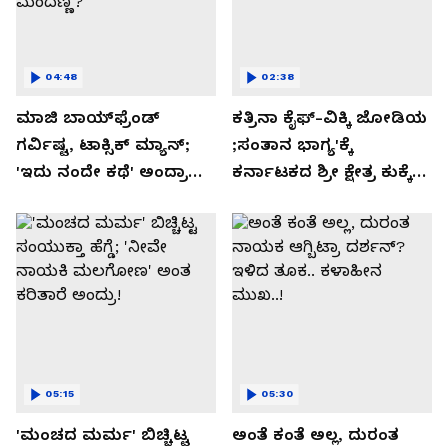
04:48
02:38
ಮಾಜಿ ಬಾಯ್‌ಫ್ರೆಂಡ್
ಕತ್ರಿನಾ ಕೈಫ್-ವಿಕ್ಕಿ ಜೋಡಿಯ
ಗರ್ವಿಷ್ಟ, ಟಾಕ್ಸಿಕ್ ಮ್ಯಾನ್;
;ಸಂತಾನ ಭಾಗ್ಯ'ಕ್ಕೆ
'ಇದು ನಂದೇ ಕಥೆ' ಅಂದ್ರಾ
ಕರ್ನಾಟಕದ ಶ್ರೀ ಕ್ಷೇತ್ರ ಕುಕ್ಕೆ
-ಗರ್ಲ್‌ಫ್ರೆಂಡ್- ರಶ್ಮಿಕಾ
ಸುಬ್ರಮಣ್ಯದ ನಂಟು!
ಮಂದಣ್ಣ?
05:15
05:30
'ಮಂಚದ ಮರ್ಮ' ಬಿಚ್ಚಿಟ್ಟ
ಅಂತೆ ಕಂತೆ ಅಲ್ಲ, ದುರಂತ