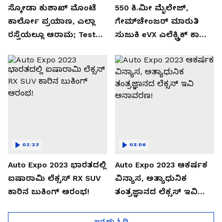
ಸ್ಕೋಡಾ ಕುಶಾಖ್ ಮೊಂಟೆ
550 ಕಿ.ಮೀ ಮೈಲೇಜ್,
ಕಾರ್ಲೋ ಪ್ರಯಾಣ, ಎಲ್ಲಾ
ಗೇಮ್‌ಚೇಂಜರ್ ಮಾರುತಿ
ರಸ್ತೆಯಲ್ಲೂ ಆರಾಮ; Test
ಸುಜುಕಿ eVX ಎಲೆಕ್ಟ್ರಿಕ್ ಕಾರು
Drive Review!
ಅನಾವರಣ!
02:23
03:06
Auto Expo 2023 ಭಾರತದಲ್ಲಿ
Auto Expo 2023 ಆಕರ್ಷಕ
ಐಷಾರಾಮಿ ಲೆಕ್ಸಸ್ RX SUV
ವಿನ್ಯಾಸ, ಅತ್ಯಾಧುನಿಕ
ಕಾರಿನ ಬುಕಿಂಗ್ ಆರಂಭ!
ತಂತ್ರಜ್ಞಾನದ ಲೆಕ್ಸಸ್ ಇವಿ
ಅನಾವರಣ!
ಇನ್ನಷ್ಟು ಓದಿ