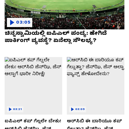
03:05
ಚಿನ್ನಸ್ವಾಮಿಯಲ್ಲಿ ಐಪಿಎಲ್‌ ಪಂದ್ಯ: ಹೇಗಿದೆ
ಪಾರ್ಕಿಂಗ್ ವ್ಯವಸ್ಥೆ? ಏನೆಲ್ಲಾ ಸೌಲಭ್ಯ?
03:21
03:09
ಐಪಿಎಲ್ ಕಪ್‌ ಗೆಲ್ಲಲೇ ಬೇಕು!
ಆರ್‌ಸಿಬಿ ಈ ಬಾರಿಯೂ ಕಪ್‌
ಆರ್‌ಸಿಬಿ ಜೆನ್‌ಝಿ, ಜೆನ್‌
ಗೆಲ್ಲುತ್ತಾ? ಜೆನ್‌ಝಿ, ಜೆನ್‌