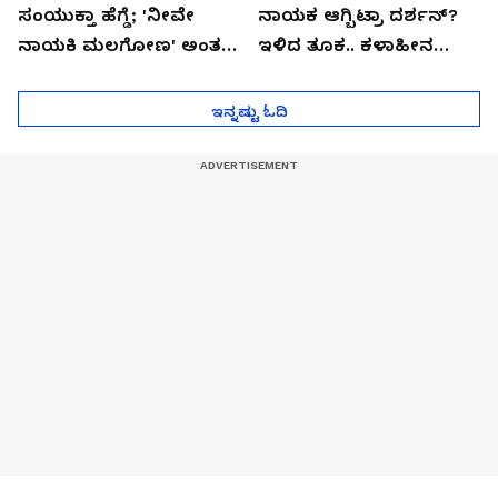
ಸಂಯುಕ್ತಾ ಹೆಗ್ಡೆ; 'ನೀವೇ
ನಾಯಕ ಆಗ್ಬಿಟ್ರಾ ದರ್ಶನ್?
ನಾಯಕಿ ಮಲಗೋಣ' ಅಂತ
ಇಳಿದ ತೂಕ.. ಕಳಾಹೀನ
ಕರಿತಾರೆ ಅಂದ್ರು!
ಮುಖ..!
ಇನ್ನಷ್ಟು ಓದಿ