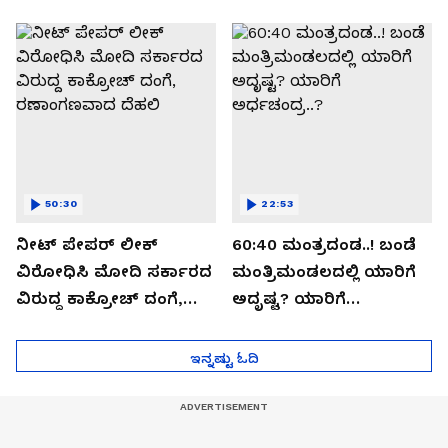
ಬಯಲಾಗಿದ್ದೇನು?
ಆಪರೇಷನ್ 2873 ಅಸಲಿ
ಸೀಕ್ರೆಟ್?
50:30
22:53
ನೀಟ್ ಪೇಪರ್ ಲೀಕ್
60:40 ಮಂತ್ರದಂಡ..! ಬಂಡೆ
ವಿರೋಧಿಸಿ ಮೋದಿ ಸರ್ಕಾರದ
ಮಂತ್ರಿಮಂಡಲದಲ್ಲಿ ಯಾರಿಗೆ
ವಿರುದ್ದ ಕಾಕ್ರೋಚ್ ದಂಗೆ,
ಅದೃಷ್ಟ? ಯಾರಿಗೆ
ರಣಾಂಗಣವಾದ ದೆಹಲಿ
ಅರ್ಧಚಂದ್ರ..?
ಇನ್ನಷ್ಟು ಓದಿ