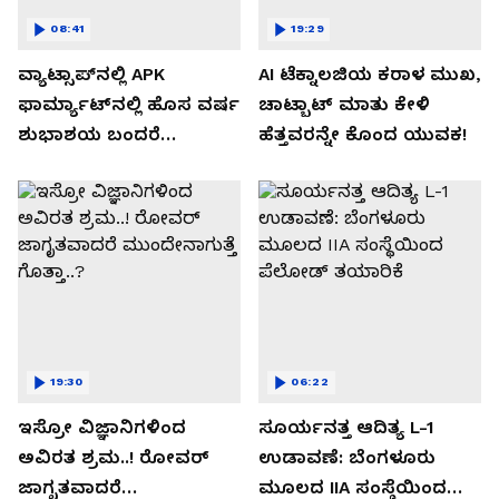
08:41
19:29
ವ್ಯಾಟ್ಸಾಪ್‌ನಲ್ಲಿ APK
AI ಟೆಕ್ನಾಲಜಿಯ ಕರಾಳ ಮುಖ,
ಫಾರ್ಮ್ಯಾಟ್‌ನಲ್ಲಿ ಹೊಸ ವರ್ಷ
ಚಾಟ್ಬಾಟ್ ಮಾತು ಕೇಳಿ
ಶುಭಾಶಯ ಬಂದರೆ
ಹೆತ್ತವರನ್ನೇ ಕೊಂದ ಯುವಕ!
ಡೌನ್ಲೋಡ್ ಮಾಡಬೇಡಿ!
19:30
06:22
ಇಸ್ರೋ ವಿಜ್ಞಾನಿಗಳಿಂದ
ಸೂರ್ಯನತ್ತ ಆದಿತ್ಯ L-1
ಅವಿರತ ಶ್ರಮ..! ರೋವರ್
ಉಡಾವಣೆ: ಬೆಂಗಳೂರು
ಜಾಗೃತವಾದರೆ
ಮೂಲದ IIA ಸಂಸ್ಥೆಯಿಂದ