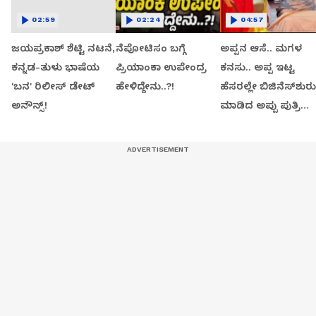
02:59
02:24
04:57
ಜಯಪ್ರಕಾಶ್ ಶೆಟ್ಟಿ ನಟನೆ,
ನೆಪೋಟಿಸಂ ಬಗ್ಗೆ
ಅಪ್ಪನ ಆಸೆ.. ಮಗಳ
ಕನ್ನಡ-ತುಳು ಭಾಷೆಯ
ಪ್ರಿಯಾಂಕಾ ಉಪೇಂದ್ರ
ಕನಸು.. ಅಪ್ಪ ಇಟ್ಟ
'ಬನ' ರಿಲೀಸ್ ಡೇಟ್
ಹೇಳಿದ್ದೇನು..?!
ಹೆಸರಲ್ಲೇ ಬಿಜಿನೆಸ್​ಶುರು
ಅನೌನ್ಸ್!
ಮಾಡಿದ ಅಪ್ಪು ಪುತ್ರಿ
ವಂದಿತಾ..!