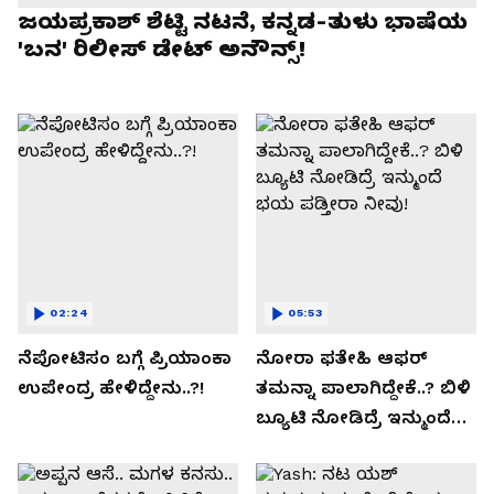
ಜಯಪ್ರಕಾಶ್ ಶೆಟ್ಟಿ ನಟನೆ, ಕನ್ನಡ-ತುಳು ಭಾಷೆಯ
'ಬನ' ರಿಲೀಸ್ ಡೇಟ್ ಅನೌನ್ಸ್!
02:24
05:53
ನೆಪೋಟಿಸಂ ಬಗ್ಗೆ ಪ್ರಿಯಾಂಕಾ
ನೋರಾ ಫತೇಹಿ ಆಫರ್​
ಉಪೇಂದ್ರ ಹೇಳಿದ್ದೇನು..?!
ತಮನ್ನಾ ಪಾಲಾಗಿದ್ದೇಕೆ..? ಬಿಳಿ
ಬ್ಯೂಟಿ ನೋಡಿದ್ರೆ ಇನ್ಮುಂದೆ
ಭಯ ಪಡ್ತೀರಾ ನೀವು!