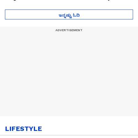
ಮುಂದೇನಾಗುತ್ತೆ ಗೊತ್ತಾ..?
ಪೆಲೋಡ್‌ ತಯಾರಿಕೆ
ಇನ್ನಷ್ಟು ಓದಿ
LIFESTYLE