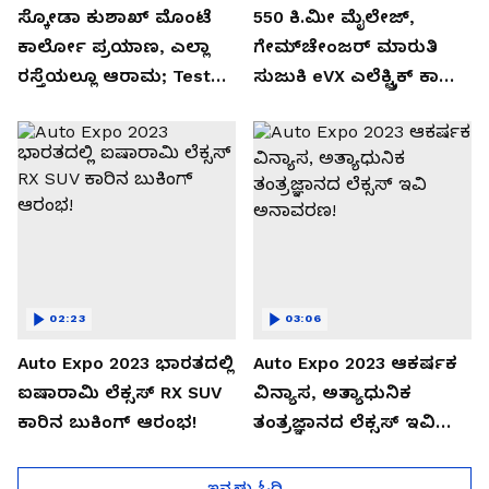
ಸ್ಕೋಡಾ ಕುಶಾಖ್ ಮೊಂಟೆ
550 ಕಿ.ಮೀ ಮೈಲೇಜ್,
ಕಾರ್ಲೋ ಪ್ರಯಾಣ, ಎಲ್ಲಾ
ಗೇಮ್‌ಚೇಂಜರ್ ಮಾರುತಿ
ರಸ್ತೆಯಲ್ಲೂ ಆರಾಮ; Test
ಸುಜುಕಿ eVX ಎಲೆಕ್ಟ್ರಿಕ್ ಕಾರು
Drive Review!
ಅನಾವರಣ!
02:23
03:06
Auto Expo 2023 ಭಾರತದಲ್ಲಿ
Auto Expo 2023 ಆಕರ್ಷಕ
ಐಷಾರಾಮಿ ಲೆಕ್ಸಸ್ RX SUV
ವಿನ್ಯಾಸ, ಅತ್ಯಾಧುನಿಕ
ಕಾರಿನ ಬುಕಿಂಗ್ ಆರಂಭ!
ತಂತ್ರಜ್ಞಾನದ ಲೆಕ್ಸಸ್ ಇವಿ
ಅನಾವರಣ!
ಇನ್ನಷ್ಟು ಓದಿ