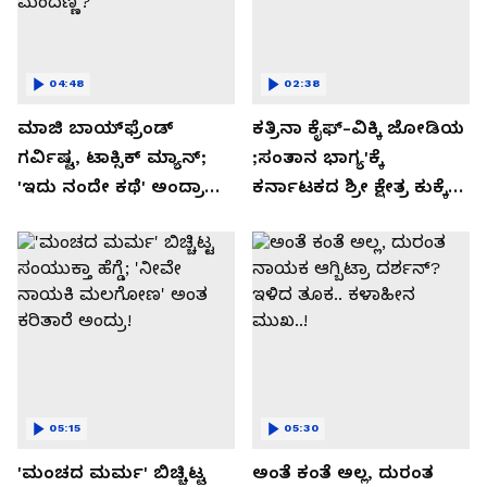
04:48
02:38
ಮಾಜಿ ಬಾಯ್‌ಫ್ರೆಂಡ್
ಕತ್ರಿನಾ ಕೈಫ್-ವಿಕ್ಕಿ ಜೋಡಿಯ
ಗರ್ವಿಷ್ಟ, ಟಾಕ್ಸಿಕ್ ಮ್ಯಾನ್;
;ಸಂತಾನ ಭಾಗ್ಯ'ಕ್ಕೆ
'ಇದು ನಂದೇ ಕಥೆ' ಅಂದ್ರಾ
ಕರ್ನಾಟಕದ ಶ್ರೀ ಕ್ಷೇತ್ರ ಕುಕ್ಕೆ
-ಗರ್ಲ್‌ಫ್ರೆಂಡ್- ರಶ್ಮಿಕಾ
ಸುಬ್ರಮಣ್ಯದ ನಂಟು!
ಮಂದಣ್ಣ?
05:15
05:30
'ಮಂಚದ ಮರ್ಮ' ಬಿಚ್ಚಿಟ್ಟ
ಅಂತೆ ಕಂತೆ ಅಲ್ಲ, ದುರಂತ