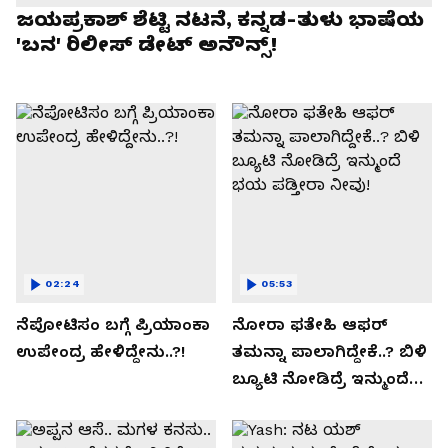
ಜಯಪ್ರಕಾಶ್ ಶೆಟ್ಟಿ ನಟನೆ, ಕನ್ನಡ-ತುಳು ಭಾಷೆಯ
'ಬನ' ರಿಲೀಸ್ ಡೇಟ್ ಅನೌನ್ಸ್!
02:24
05:53
ನೆಪೋಟಿಸಂ ಬಗ್ಗೆ ಪ್ರಿಯಾಂಕಾ
ನೋರಾ ಫತೇಹಿ ಆಫರ್​
ಉಪೇಂದ್ರ ಹೇಳಿದ್ದೇನು..?!
ತಮನ್ನಾ ಪಾಲಾಗಿದ್ದೇಕೆ..? ಬಿಳಿ
ಬ್ಯೂಟಿ ನೋಡಿದ್ರೆ ಇನ್ಮುಂದೆ
ಭಯ ಪಡ್ತೀರಾ ನೀವು!