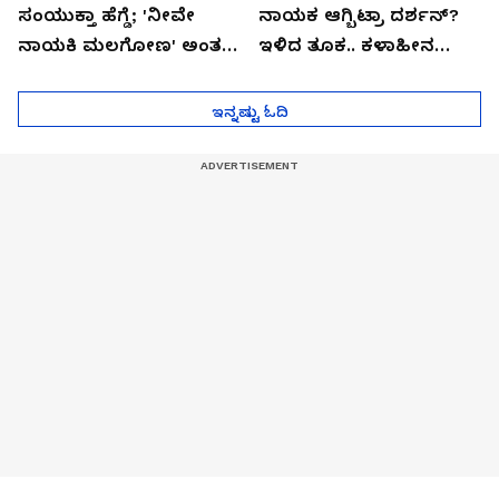
ಸಂಯುಕ್ತಾ ಹೆಗ್ಡೆ; 'ನೀವೇ
ನಾಯಕ ಆಗ್ಬಿಟ್ರಾ ದರ್ಶನ್?
ನಾಯಕಿ ಮಲಗೋಣ' ಅಂತ
ಇಳಿದ ತೂಕ.. ಕಳಾಹೀನ
ಕರಿತಾರೆ ಅಂದ್ರು!
ಮುಖ..!
ಇನ್ನಷ್ಟು ಓದಿ