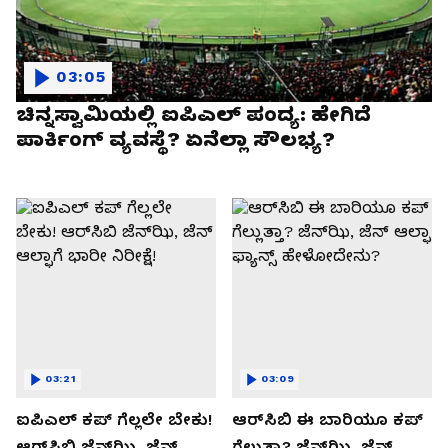
03:05
ಚಿನ್ನಸ್ವಾಮಿಯಲ್ಲಿ ಐಪಿಎಲ್‌ ಪಂದ್ಯ: ಹೇಗಿದೆ
ಪಾರ್ಕಿಂಗ್ ವ್ಯವಸ್ಥೆ? ಏನೆಲ್ಲಾ ಸೌಲಭ್ಯ?
03:21
03:09
ಐಪಿಎಲ್ ಕಪ್‌ ಗೆಲ್ಲಲೇ ಬೇಕು!
ಆರ್‌ಸಿಬಿ ಈ ಬಾರಿಯೂ ಕಪ್‌
ಆರ್‌ಸಿಬಿ ಜೆನ್‌ಝಿ, ಜೆನ್‌
ಗೆಲ್ಲುತ್ತಾ? ಜೆನ್‌ಝಿ, ಜೆನ್‌