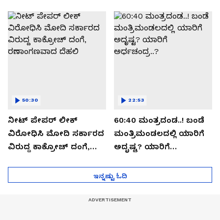
ಬಯಲಾಗಿದ್ದೇನು?
ಆಪರೇಷನ್ 2873 ಅಸಲಿ
ಸೀಕ್ರೆಟ್?
50:30
22:53
ನೀಟ್ ಪೇಪರ್ ಲೀಕ್
60:40 ಮಂತ್ರದಂಡ..! ಬಂಡೆ
ವಿರೋಧಿಸಿ ಮೋದಿ ಸರ್ಕಾರದ
ಮಂತ್ರಿಮಂಡಲದಲ್ಲಿ ಯಾರಿಗೆ
ವಿರುದ್ದ ಕಾಕ್ರೋಚ್ ದಂಗೆ,
ಅದೃಷ್ಟ? ಯಾರಿಗೆ
ರಣಾಂಗಣವಾದ ದೆಹಲಿ
ಅರ್ಧಚಂದ್ರ..?
ಇನ್ನಷ್ಟು ಓದಿ