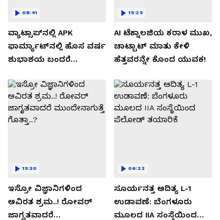
08:41
19:29
ವ್ಯಾಟ್ಸಾಪ್‌ನಲ್ಲಿ APK
AI ಟೆಕ್ನಾಲಜಿಯ ಕರಾಳ ಮುಖ,
ಫಾರ್ಮ್ಯಾಟ್‌ನಲ್ಲಿ ಹೊಸ ವರ್ಷ
ಚಾಟ್ಬಾಟ್ ಮಾತು ಕೇಳಿ
ಶುಭಾಶಯ ಬಂದರೆ
ಹೆತ್ತವರನ್ನೇ ಕೊಂದ ಯುವಕ!
ಡೌನ್ಲೋಡ್ ಮಾಡಬೇಡಿ!
19:30
06:22
ಇಸ್ರೋ ವಿಜ್ಞಾನಿಗಳಿಂದ
ಸೂರ್ಯನತ್ತ ಆದಿತ್ಯ L-1
ಅವಿರತ ಶ್ರಮ..! ರೋವರ್
ಉಡಾವಣೆ: ಬೆಂಗಳೂರು
ಜಾಗೃತವಾದರೆ
ಮೂಲದ IIA ಸಂಸ್ಥೆಯಿಂದ