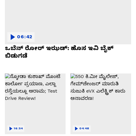
06:42
ಒಬೆನ್ ರೋರ್ ಇಝಡ್: ಹೊಸ ಇವಿ ಬೈಕ್
ಬಿಡುಗಡೆ
16:54
04:48