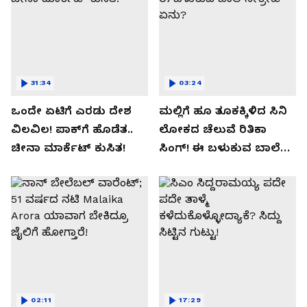
31:34
03:24
ಒಂದೇ ಏಟಿಗೆ ಎರಡು ದೇಶ
ಮಲ್ಲಿಗೆ ಹೂ ತೂಕಕ್ಕಿಳಿದ ಸಿನಿ
ವಿಲವಿಲ! ಪಾಕ್​​ಗೆ ಹೊಡೆತ..
ಲೋಕದ ಚೆಲುವೆ ರಿತಿಕಾ
ಚೀನಾ ಮಾರ್ಕೆಟ್​ ಕುಸಿತ!
ಸಿಂಗ್!‌ ಈ ಬಳುಕುವ ಬಾಲೆ
ಸೀಕ್ರೇಟ್‌ ಏನು?
02:11
17:29