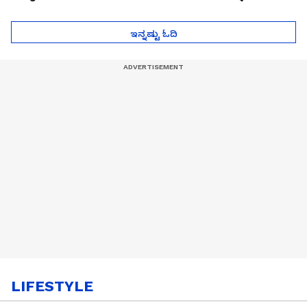
ಮುಂದೇನಾಗುತ್ತೆ ಗೊತ್ತಾ..?
ಪೆಲೋಡ್‌ ತಯಾರಿಕೆ
ಇನ್ನಷ್ಟು ಓದಿ
LIFESTYLE