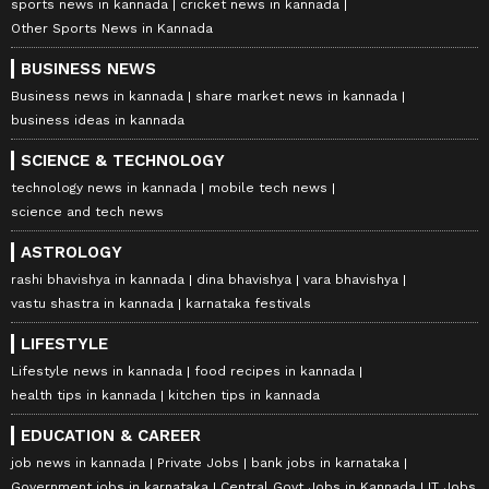
sports news in kannada
cricket news in kannada
Other Sports News in Kannada
BUSINESS NEWS
Business news in kannada
share market news in kannada
business ideas in kannada
SCIENCE & TECHNOLOGY
technology news in kannada
mobile tech news
science and tech news
ASTROLOGY
rashi bhavishya in kannada
dina bhavishya
vara bhavishya
vastu shastra in kannada
karnataka festivals
LIFESTYLE
Lifestyle news in kannada
food recipes in kannada
health tips in kannada
kitchen tips in kannada
EDUCATION & CAREER
job news in kannada
Private Jobs
bank jobs in karnataka
Government jobs in karnataka
Central Govt Jobs in Kannada
IT Jobs