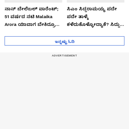
ನಾನ್ ಬೇಲೆಬಲ್ ವಾರೆಂಟ್;
ಸಿಎಂ ಸಿದ್ದರಾಮಯ್ಯ ಪದೇ
51 ವರ್ಷದ ನಟಿ Malaika
ಪದೇ ತಾಳ್ಮೆ
Arora ಯಾವಾಗ ಬೇಕಿದ್ರೂ
ಕಳೆದುಕೊಳ್ಳೋದ್ಯಾಕೆ? ಸಿದ್ದು
ಜೈಲಿಗೆ ಹೋಗ್ತಾರೆ!
ಸಿಟ್ಟಿನ ಗುಟ್ಟು!
ಇನ್ನಷ್ಟು ಓದಿ