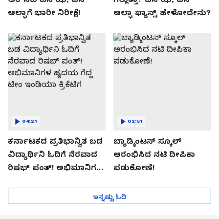
ಆಲ್ಫಾಗೆ ಭಾರೀ ನಿರೀಕ್ಷೆ!
ಆಲ್ಫಾ ಫ್ಯಾನ್ಸ್ ಹೇಳೋದೇನು?
04:21
02:51
ಕರ್ನಾಟಕದ ಪ್ರತಿಭಾನ್ವಿತ ಬಡ
ಬ್ಯಾಡ್ಮಿಂಟನ್ ಸ್ಕೂಲ್​
ವಿದ್ಯಾರ್ಥಿನಿ ಓದಿಗೆ ನೆರವಾದ
ಆರಂಭಿಸಿದ ನಟಿ ದೀಪಿಕಾ
ರಿಷಭ್ ಪಂತ್! ಅಭಿಮಾನಿಗಳ
ಪಡುಕೋಣೆ!
ಹೃದಯ ಗೆದ್ದ ಟೀಂ ಇಂಡಿಯಾ
ಕ್ರಿಕೆಟಿಗ
ಇನ್ನಷ್ಟು ಓದಿ