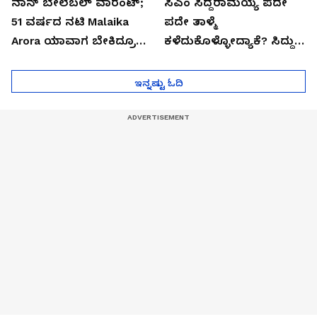
ನಾನ್ ಬೇಲೆಬಲ್ ವಾರೆಂಟ್;
ಸಿಎಂ ಸಿದ್ದರಾಮಯ್ಯ ಪದೇ
51 ವರ್ಷದ ನಟಿ Malaika
ಪದೇ ತಾಳ್ಮೆ
Arora ಯಾವಾಗ ಬೇಕಿದ್ರೂ
ಕಳೆದುಕೊಳ್ಳೋದ್ಯಾಕೆ? ಸಿದ್ದು
ಜೈಲಿಗೆ ಹೋಗ್ತಾರೆ!
ಸಿಟ್ಟಿನ ಗುಟ್ಟು!
ಇನ್ನಷ್ಟು ಓದಿ