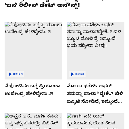
'ಬನ' ರಿಲೀಸ್ ಡೇಟ್ ಅನೌನ್ಸ್!
02:24
05:53
ನೆಪೋಟಿಸಂ ಬಗ್ಗೆ ಪ್ರಿಯಾಂಕಾ
ನೋರಾ ಫತೇಹಿ ಆಫರ್​
ಉಪೇಂದ್ರ ಹೇಳಿದ್ದೇನು..?!
ತಮನ್ನಾ ಪಾಲಾಗಿದ್ದೇಕೆ..? ಬಿಳಿ
ಬ್ಯೂಟಿ ನೋಡಿದ್ರೆ ಇನ್ಮುಂದೆ
ಭಯ ಪಡ್ತೀರಾ ನೀವು!