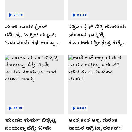
04:48
02:38
ಮಾಜಿ ಬಾಯ್‌ಫ್ರೆಂಡ್
ಕತ್ರಿನಾ ಕೈಫ್-ವಿಕ್ಕಿ ಜೋಡಿಯ
ಗರ್ವಿಷ್ಟ, ಟಾಕ್ಸಿಕ್ ಮ್ಯಾನ್;
;ಸಂತಾನ ಭಾಗ್ಯ'ಕ್ಕೆ
'ಇದು ನಂದೇ ಕಥೆ' ಅಂದ್ರಾ
ಕರ್ನಾಟಕದ ಶ್ರೀ ಕ್ಷೇತ್ರ ಕುಕ್ಕೆ
-ಗರ್ಲ್‌ಫ್ರೆಂಡ್- ರಶ್ಮಿಕಾ
ಸುಬ್ರಮಣ್ಯದ ನಂಟು!
ಮಂದಣ್ಣ?
05:15
05:30
'ಮಂಚದ ಮರ್ಮ' ಬಿಚ್ಚಿಟ್ಟ
ಅಂತೆ ಕಂತೆ ಅಲ್ಲ, ದುರಂತ
ಸಂಯುಕ್ತಾ ಹೆಗ್ಡೆ; 'ನೀವೇ
ನಾಯಕ ಆಗ್ಬಿಟ್ರಾ ದರ್ಶನ್?