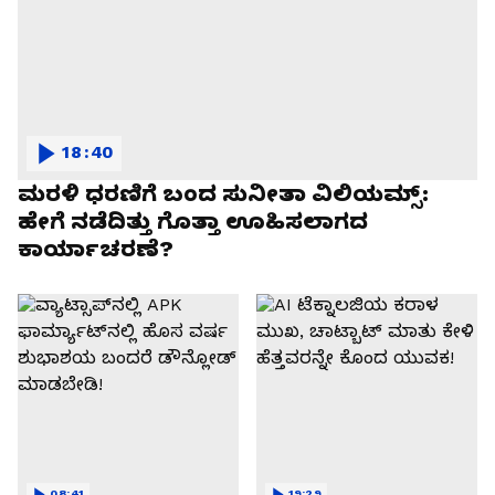
18:40
ಮರಳಿ ಧರಣಿಗೆ ಬಂದ ಸುನೀತಾ ವಿಲಿಯಮ್ಸ್:
ಹೇಗೆ ನಡೆದಿತ್ತು ಗೊತ್ತಾ ಊಹಿಸಲಾಗದ
ಕಾರ್ಯಾಚರಣೆ?
08:41
19:29