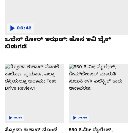
06:42
ಒಬೆನ್ ರೋರ್ ಇಝಡ್: ಹೊಸ ಇವಿ ಬೈಕ್
ಬಿಡುಗಡೆ
16:54
04:48
ಸ್ಕೋಡಾ ಕುಶಾಖ್ ಮೊಂಟೆ
550 ಕಿ.ಮೀ ಮೈಲೇಜ್,