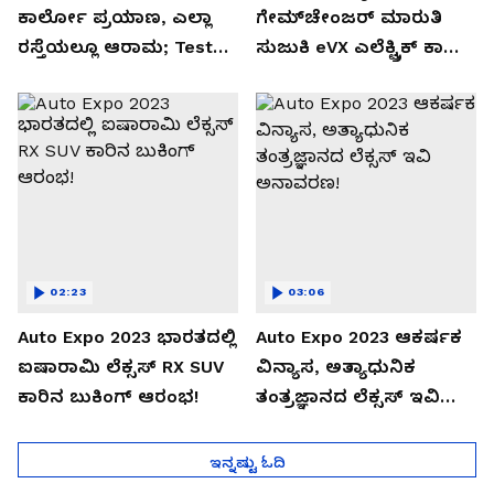
ಕಾರ್ಲೋ ಪ್ರಯಾಣ, ಎಲ್ಲಾ
ಗೇಮ್‌ಚೇಂಜರ್ ಮಾರುತಿ
ರಸ್ತೆಯಲ್ಲೂ ಆರಾಮ; Test
ಸುಜುಕಿ eVX ಎಲೆಕ್ಟ್ರಿಕ್ ಕಾರು
Drive Review!
ಅನಾವರಣ!
02:23
03:06
Auto Expo 2023 ಭಾರತದಲ್ಲಿ
Auto Expo 2023 ಆಕರ್ಷಕ
ಐಷಾರಾಮಿ ಲೆಕ್ಸಸ್ RX SUV
ವಿನ್ಯಾಸ, ಅತ್ಯಾಧುನಿಕ
ಕಾರಿನ ಬುಕಿಂಗ್ ಆರಂಭ!
ತಂತ್ರಜ್ಞಾನದ ಲೆಕ್ಸಸ್ ಇವಿ
ಅನಾವರಣ!
ಇನ್ನಷ್ಟು ಓದಿ