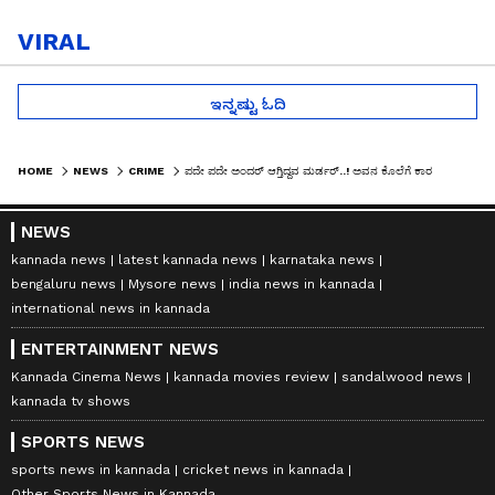
VIRAL
ಇನ್ನಷ್ಟು ಓದಿ
HOME
NEWS
CRIME
ಪದೇ ಪದೇ ಅಂದರ್ ಆಗ್ತಿದ್ದವ ಮರ್ಡರ್..! ಅವನ ಕೊಲೆಗೆ ಕಾರಣ ಆತ ಕದ್ದ ಮಾಲು..!
NEWS
kannada news
latest kannada news
karnataka news
bengaluru news
Mysore news
india news in kannada
international news in kannada
ENTERTAINMENT NEWS
Kannada Cinema News
kannada movies review
sandalwood news
kannada tv shows
SPORTS NEWS
sports news in kannada
cricket news in kannada
Other Sports News in Kannada