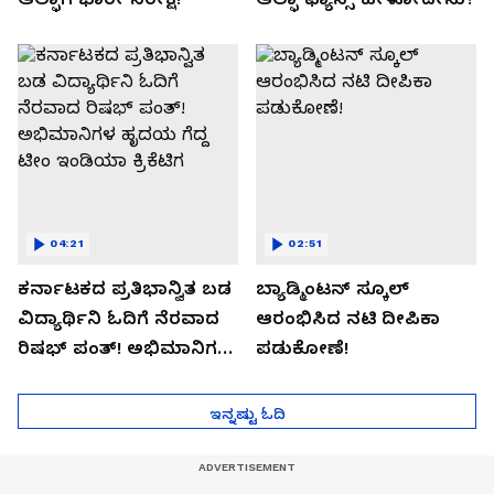
04:21
02:51
ಕರ್ನಾಟಕದ ಪ್ರತಿಭಾನ್ವಿತ ಬಡ
ಬ್ಯಾಡ್ಮಿಂಟನ್ ಸ್ಕೂಲ್​
ವಿದ್ಯಾರ್ಥಿನಿ ಓದಿಗೆ ನೆರವಾದ
ಆರಂಭಿಸಿದ ನಟಿ ದೀಪಿಕಾ
ರಿಷಭ್ ಪಂತ್! ಅಭಿಮಾನಿಗಳ
ಪಡುಕೋಣೆ!
ಹೃದಯ ಗೆದ್ದ ಟೀಂ ಇಂಡಿಯಾ
ಕ್ರಿಕೆಟಿಗ
ಇನ್ನಷ್ಟು ಓದಿ