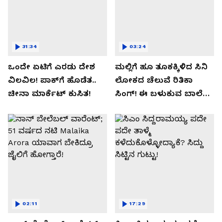
31:34
03:24
ಒಂದೇ ಏಟಿಗೆ ಎರಡು ದೇಶ
ಮಲ್ಲಿಗೆ ಹೂ ತೂಕಕ್ಕಿಳಿದ ಸಿನಿ
ವಿಲವಿಲ! ಪಾಕ್​​ಗೆ ಹೊಡೆತ..
ಲೋಕದ ಚೆಲುವೆ ರಿತಿಕಾ
ಚೀನಾ ಮಾರ್ಕೆಟ್​ ಕುಸಿತ!
ಸಿಂಗ್!‌ ಈ ಬಳುಕುವ ಬಾಲೆ
ಸೀಕ್ರೇಟ್‌ ಏನು?
02:11
17:29