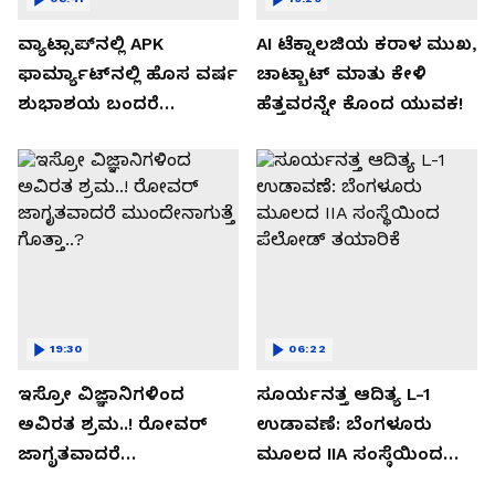
ವ್ಯಾಟ್ಸಾಪ್‌ನಲ್ಲಿ APK
AI ಟೆಕ್ನಾಲಜಿಯ ಕರಾಳ ಮುಖ,
ಫಾರ್ಮ್ಯಾಟ್‌ನಲ್ಲಿ ಹೊಸ ವರ್ಷ
ಚಾಟ್ಬಾಟ್ ಮಾತು ಕೇಳಿ
ಶುಭಾಶಯ ಬಂದರೆ
ಹೆತ್ತವರನ್ನೇ ಕೊಂದ ಯುವಕ!
ಡೌನ್ಲೋಡ್ ಮಾಡಬೇಡಿ!
19:30
06:22
ಇಸ್ರೋ ವಿಜ್ಞಾನಿಗಳಿಂದ
ಸೂರ್ಯನತ್ತ ಆದಿತ್ಯ L-1
ಅವಿರತ ಶ್ರಮ..! ರೋವರ್
ಉಡಾವಣೆ: ಬೆಂಗಳೂರು
ಜಾಗೃತವಾದರೆ
ಮೂಲದ IIA ಸಂಸ್ಥೆಯಿಂದ
ಮುಂದೇನಾಗುತ್ತೆ ಗೊತ್ತಾ..?
ಪೆಲೋಡ್‌ ತಯಾರಿಕೆ