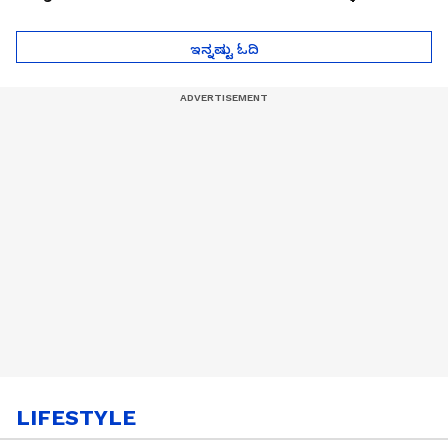
ಮುಂದೇನಾಗುತ್ತೆ ಗೊತ್ತಾ..?
ಪೆಲೋಡ್‌ ತಯಾರಿಕೆ
ಇನ್ನಷ್ಟು ಓದಿ
LIFESTYLE