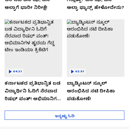
ಆಲ್ಫಾಗೆ ಭಾರೀ ನಿರೀಕ್ಷೆ!
ಆಲ್ಫಾ ಫ್ಯಾನ್ಸ್ ಹೇಳೋದೇನು?
04:21
02:51
ಕರ್ನಾಟಕದ ಪ್ರತಿಭಾನ್ವಿತ ಬಡ
ಬ್ಯಾಡ್ಮಿಂಟನ್ ಸ್ಕೂಲ್​
ವಿದ್ಯಾರ್ಥಿನಿ ಓದಿಗೆ ನೆರವಾದ
ಆರಂಭಿಸಿದ ನಟಿ ದೀಪಿಕಾ
ರಿಷಭ್ ಪಂತ್! ಅಭಿಮಾನಿಗಳ
ಪಡುಕೋಣೆ!
ಹೃದಯ ಗೆದ್ದ ಟೀಂ ಇಂಡಿಯಾ
ಕ್ರಿಕೆಟಿಗ
ಇನ್ನಷ್ಟು ಓದಿ