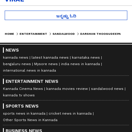
ಇನ್ನಷ್ಟು ಓದಿ
HOME
ENTERTAINMENT
SANDALWOOD
DARSHAN THOOGUDEEPA: ಡಿ ಗ್ಯಾಂಗ್ ರಹಸ್ಯ- ನಟ ದರ್ಶನ್ ಬಚಾವ್ ಮಾಡೋಕೆ ನಡಿತಿರೋ ಸಾಕ್ಷ್ಯನಾಶದ ಸೂತ್ರಧಾರಿ ಯಾರು?
NEWS
kannada news
latest kannada news
karnataka news
bengaluru news
Mysore news
india news in kannada
international news in kannada
ENTERTAINMENT NEWS
Kannada Cinema News
kannada movies review
sandalwood news
kannada tv shows
SPORTS NEWS
sports news in kannada
cricket news in kannada
Other Sports News in Kannada
BUSINESS NEWS