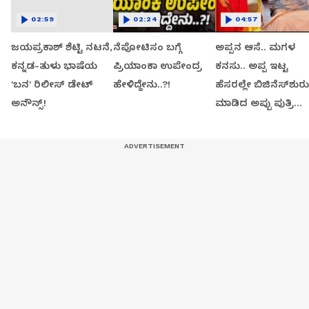
02:59
02:24
04:57
ಜಯಪ್ರಕಾಶ್ ಶೆಟ್ಟಿ ನಟನೆ,
ನೆಪೋಟಿಸಂ ಬಗ್ಗೆ
ಅಪ್ಪನ ಆಸೆ.. ಮಗಳ
ಕನ್ನಡ-ತುಳು ಭಾಷೆಯ
ಪ್ರಿಯಾಂಕಾ ಉಪೇಂದ್ರ
ಕನಸು.. ಅಪ್ಪ ಇಟ್ಟ
'ಬನ' ರಿಲೀಸ್ ಡೇಟ್
ಹೇಳಿದ್ದೇನು..?!
ಹೆಸರಲ್ಲೇ ಬಿಜಿನೆಸ್​ಶುರು
ಅನೌನ್ಸ್!
ಮಾಡಿದ ಅಪ್ಪು ಪುತ್ರಿ
ವಂದಿತಾ..!