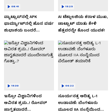
08:41
19:29
ವ್ಯಾಟ್ಸಾಪ್‌ನಲ್ಲಿ APK
AI ಟೆಕ್ನಾಲಜಿಯ ಕರಾಳ ಮುಖ,
ಫಾರ್ಮ್ಯಾಟ್‌ನಲ್ಲಿ ಹೊಸ ವರ್ಷ
ಚಾಟ್ಬಾಟ್ ಮಾತು ಕೇಳಿ
ಶುಭಾಶಯ ಬಂದರೆ
ಹೆತ್ತವರನ್ನೇ ಕೊಂದ ಯುವಕ!
ಡೌನ್ಲೋಡ್ ಮಾಡಬೇಡಿ!
19:30
06:22
ಇಸ್ರೋ ವಿಜ್ಞಾನಿಗಳಿಂದ
ಸೂರ್ಯನತ್ತ ಆದಿತ್ಯ L-1
ಅವಿರತ ಶ್ರಮ..! ರೋವರ್
ಉಡಾವಣೆ: ಬೆಂಗಳೂರು
ಜಾಗೃತವಾದರೆ
ಮೂಲದ IIA ಸಂಸ್ಥೆಯಿಂದ