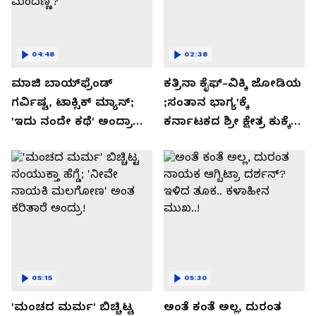
04:48
02:38
ಮಾಜಿ ಬಾಯ್‌ಫ್ರೆಂಡ್
ಕತ್ರಿನಾ ಕೈಫ್-ವಿಕ್ಕಿ ಜೋಡಿಯ
ಗರ್ವಿಷ್ಟ, ಟಾಕ್ಸಿಕ್ ಮ್ಯಾನ್;
;ಸಂತಾನ ಭಾಗ್ಯ'ಕ್ಕೆ
'ಇದು ನಂದೇ ಕಥೆ' ಅಂದ್ರಾ
ಕರ್ನಾಟಕದ ಶ್ರೀ ಕ್ಷೇತ್ರ ಕುಕ್ಕೆ
-ಗರ್ಲ್‌ಫ್ರೆಂಡ್- ರಶ್ಮಿಕಾ
ಸುಬ್ರಮಣ್ಯದ ನಂಟು!
ಮಂದಣ್ಣ?
05:15
05:30
'ಮಂಚದ ಮರ್ಮ' ಬಿಚ್ಚಿಟ್ಟ
ಅಂತೆ ಕಂತೆ ಅಲ್ಲ, ದುರಂತ