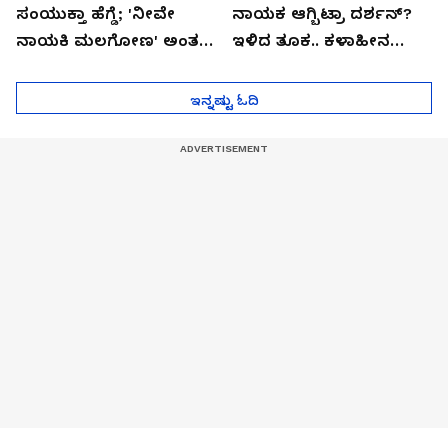
ಸಂಯುಕ್ತಾ ಹೆಗ್ಡೆ; 'ನೀವೇ
ನಾಯಕ ಆಗ್ಬಿಟ್ರಾ ದರ್ಶನ್?
ನಾಯಕಿ ಮಲಗೋಣ' ಅಂತ
ಇಳಿದ ತೂಕ.. ಕಳಾಹೀನ
ಕರಿತಾರೆ ಅಂದ್ರು!
ಮುಖ..!
ಇನ್ನಷ್ಟು ಓದಿ