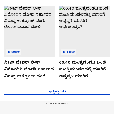
ಬಯಲಾಗಿದ್ದೇನು?
ಆಪರೇಷನ್ 2873 ಅಸಲಿ
ಸೀಕ್ರೆಟ್?
50:30
22:53
ನೀಟ್ ಪೇಪರ್ ಲೀಕ್
60:40 ಮಂತ್ರದಂಡ..! ಬಂಡೆ
ವಿರೋಧಿಸಿ ಮೋದಿ ಸರ್ಕಾರದ
ಮಂತ್ರಿಮಂಡಲದಲ್ಲಿ ಯಾರಿಗೆ
ವಿರುದ್ದ ಕಾಕ್ರೋಚ್ ದಂಗೆ,
ಅದೃಷ್ಟ? ಯಾರಿಗೆ
ರಣಾಂಗಣವಾದ ದೆಹಲಿ
ಅರ್ಧಚಂದ್ರ..?
ಇನ್ನಷ್ಟು ಓದಿ