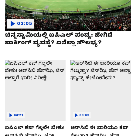
03:05
ಚಿನ್ನಸ್ವಾಮಿಯಲ್ಲಿ ಐಪಿಎಲ್‌ ಪಂದ್ಯ: ಹೇಗಿದೆ
ಪಾರ್ಕಿಂಗ್ ವ್ಯವಸ್ಥೆ? ಏನೆಲ್ಲಾ ಸೌಲಭ್ಯ?
03:21
03:09
ಐಪಿಎಲ್ ಕಪ್‌ ಗೆಲ್ಲಲೇ ಬೇಕು!
ಆರ್‌ಸಿಬಿ ಈ ಬಾರಿಯೂ ಕಪ್‌
ಆರ್‌ಸಿಬಿ ಜೆನ್‌ಝಿ, ಜೆನ್‌
ಗೆಲ್ಲುತ್ತಾ? ಜೆನ್‌ಝಿ, ಜೆನ್‌