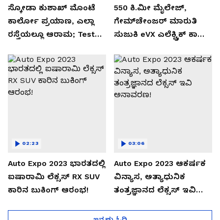
ಸ್ಕೋಡಾ ಕುಶಾಖ್ ಮೊಂಟೆ
550 ಕಿ.ಮೀ ಮೈಲೇಜ್,
ಕಾರ್ಲೋ ಪ್ರಯಾಣ, ಎಲ್ಲಾ
ಗೇಮ್‌ಚೇಂಜರ್ ಮಾರುತಿ
ರಸ್ತೆಯಲ್ಲೂ ಆರಾಮ; Test
ಸುಜುಕಿ eVX ಎಲೆಕ್ಟ್ರಿಕ್ ಕಾರು
Drive Review!
ಅನಾವರಣ!
02:23
03:06
Auto Expo 2023 ಭಾರತದಲ್ಲಿ
Auto Expo 2023 ಆಕರ್ಷಕ
ಐಷಾರಾಮಿ ಲೆಕ್ಸಸ್ RX SUV
ವಿನ್ಯಾಸ, ಅತ್ಯಾಧುನಿಕ
ಕಾರಿನ ಬುಕಿಂಗ್ ಆರಂಭ!
ತಂತ್ರಜ್ಞಾನದ ಲೆಕ್ಸಸ್ ಇವಿ
ಅನಾವರಣ!
ಇನ್ನಷ್ಟು ಓದಿ