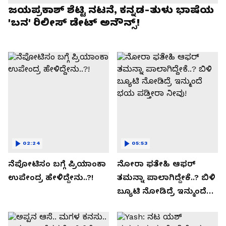
ಜಯಪ್ರಕಾಶ್ ಶೆಟ್ಟಿ ನಟನೆ, ಕನ್ನಡ-ತುಳು ಭಾಷೆಯ
'ಬನ' ರಿಲೀಸ್ ಡೇಟ್ ಅನೌನ್ಸ್!
02:24
05:53
ನೆಪೋಟಿಸಂ ಬಗ್ಗೆ ಪ್ರಿಯಾಂಕಾ
ನೋರಾ ಫತೇಹಿ ಆಫರ್​
ಉಪೇಂದ್ರ ಹೇಳಿದ್ದೇನು..?!
ತಮನ್ನಾ ಪಾಲಾಗಿದ್ದೇಕೆ..? ಬಿಳಿ
ಬ್ಯೂಟಿ ನೋಡಿದ್ರೆ ಇನ್ಮುಂದೆ
ಭಯ ಪಡ್ತೀರಾ ನೀವು!