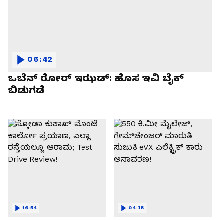
06:42
ಒಬೆನ್ ರೋರ್ ಇಝಡ್: ಹೊಸ ಇವಿ ಬೈಕ್
ಬಿಡುಗಡೆ
16:54
04:48