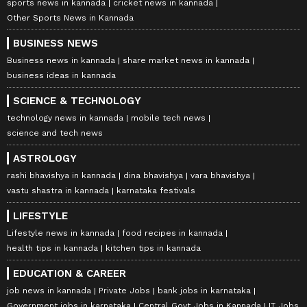
sports news in kannada
cricket news in kannada
Other Sports News in Kannada
BUSINESS NEWS
Business news in kannada
share market news in kannada
business ideas in kannada
SCIENCE & TECHNOLOGY
technology news in kannada
mobile tech news
science and tech news
ASTROLOGY
rashi bhavishya in kannada
dina bhavishya
vara bhavishya
vastu shastra in kannada
karnataka festivals
LIFESTYLE
Lifestyle news in kannada
food recipes in kannada
health tips in kannada
kitchen tips in kannada
EDUCATION & CAREER
job news in kannada
Private Jobs
bank jobs in karnataka
Government jobs in karnataka
Central Govt Jobs in Kannada
IT Jobs