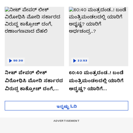
ಬಯಲಾಗಿದ್ದೇನು?
ಆಪರೇಷನ್ 2873 ಅಸಲಿ
ಸೀಕ್ರೆಟ್?
50:30
22:53
ನೀಟ್ ಪೇಪರ್ ಲೀಕ್
60:40 ಮಂತ್ರದಂಡ..! ಬಂಡೆ
ವಿರೋಧಿಸಿ ಮೋದಿ ಸರ್ಕಾರದ
ಮಂತ್ರಿಮಂಡಲದಲ್ಲಿ ಯಾರಿಗೆ
ವಿರುದ್ದ ಕಾಕ್ರೋಚ್ ದಂಗೆ,
ಅದೃಷ್ಟ? ಯಾರಿಗೆ
ರಣಾಂಗಣವಾದ ದೆಹಲಿ
ಅರ್ಧಚಂದ್ರ..?
ಇನ್ನಷ್ಟು ಓದಿ