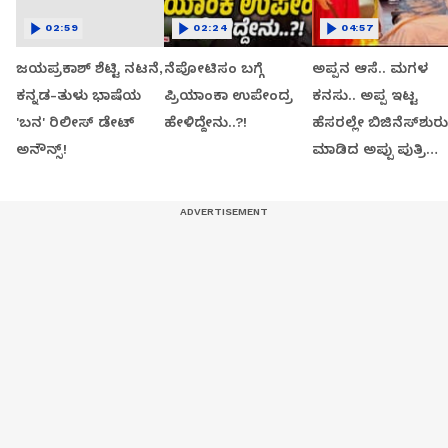
02:59
02:24
04:57
ಜಯಪ್ರಕಾಶ್ ಶೆಟ್ಟಿ ನಟನೆ,
ನೆಪೋಟಿಸಂ ಬಗ್ಗೆ
ಅಪ್ಪನ ಆಸೆ.. ಮಗಳ
ಕನ್ನಡ-ತುಳು ಭಾಷೆಯ
ಪ್ರಿಯಾಂಕಾ ಉಪೇಂದ್ರ
ಕನಸು.. ಅಪ್ಪ ಇಟ್ಟ
'ಬನ' ರಿಲೀಸ್ ಡೇಟ್
ಹೇಳಿದ್ದೇನು..?!
ಹೆಸರಲ್ಲೇ ಬಿಜಿನೆಸ್​ಶುರು
ಅನೌನ್ಸ್!
ಮಾಡಿದ ಅಪ್ಪು ಪುತ್ರಿ
ವಂದಿತಾ..!