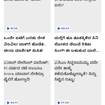
31:34
03:24
ಒಂದೇ ಏಟಿಗೆ ಎರಡು ದೇಶ
ಮಲ್ಲಿಗೆ ಹೂ ತೂಕಕ್ಕಿಳಿದ ಸಿನಿ
ವಿಲವಿಲ! ಪಾಕ್​​ಗೆ ಹೊಡೆತ..
ಲೋಕದ ಚೆಲುವೆ ರಿತಿಕಾ
ಚೀನಾ ಮಾರ್ಕೆಟ್​ ಕುಸಿತ!
ಸಿಂಗ್!‌ ಈ ಬಳುಕುವ ಬಾಲೆ
ಸೀಕ್ರೇಟ್‌ ಏನು?
02:11
17:29