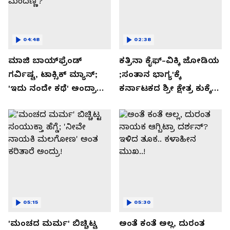
04:48
02:38
ಮಾಜಿ ಬಾಯ್‌ಫ್ರೆಂಡ್
ಕತ್ರಿನಾ ಕೈಫ್-ವಿಕ್ಕಿ ಜೋಡಿಯ
ಗರ್ವಿಷ್ಟ, ಟಾಕ್ಸಿಕ್ ಮ್ಯಾನ್;
;ಸಂತಾನ ಭಾಗ್ಯ'ಕ್ಕೆ
'ಇದು ನಂದೇ ಕಥೆ' ಅಂದ್ರಾ
ಕರ್ನಾಟಕದ ಶ್ರೀ ಕ್ಷೇತ್ರ ಕುಕ್ಕೆ
-ಗರ್ಲ್‌ಫ್ರೆಂಡ್- ರಶ್ಮಿಕಾ
ಸುಬ್ರಮಣ್ಯದ ನಂಟು!
ಮಂದಣ್ಣ?
05:15
05:30
'ಮಂಚದ ಮರ್ಮ' ಬಿಚ್ಚಿಟ್ಟ
ಅಂತೆ ಕಂತೆ ಅಲ್ಲ, ದುರಂತ