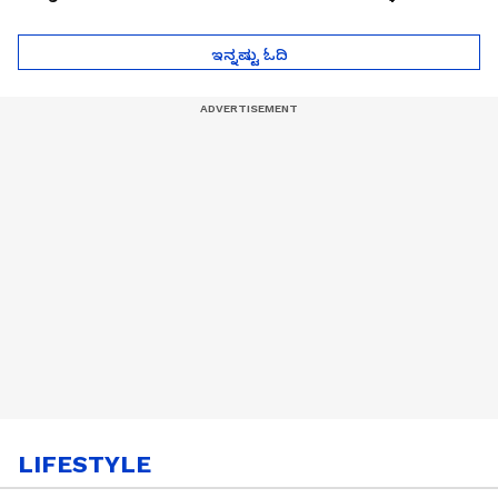
ಮುಂದೇನಾಗುತ್ತೆ ಗೊತ್ತಾ..?
ಪೆಲೋಡ್‌ ತಯಾರಿಕೆ
ಇನ್ನಷ್ಟು ಓದಿ
LIFESTYLE