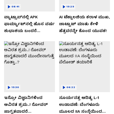
08:41
19:29
ವ್ಯಾಟ್ಸಾಪ್‌ನಲ್ಲಿ APK
AI ಟೆಕ್ನಾಲಜಿಯ ಕರಾಳ ಮುಖ,
ಫಾರ್ಮ್ಯಾಟ್‌ನಲ್ಲಿ ಹೊಸ ವರ್ಷ
ಚಾಟ್ಬಾಟ್ ಮಾತು ಕೇಳಿ
ಶುಭಾಶಯ ಬಂದರೆ
ಹೆತ್ತವರನ್ನೇ ಕೊಂದ ಯುವಕ!
ಡೌನ್ಲೋಡ್ ಮಾಡಬೇಡಿ!
19:30
06:22
ಇಸ್ರೋ ವಿಜ್ಞಾನಿಗಳಿಂದ
ಸೂರ್ಯನತ್ತ ಆದಿತ್ಯ L-1
ಅವಿರತ ಶ್ರಮ..! ರೋವರ್
ಉಡಾವಣೆ: ಬೆಂಗಳೂರು
ಜಾಗೃತವಾದರೆ
ಮೂಲದ IIA ಸಂಸ್ಥೆಯಿಂದ