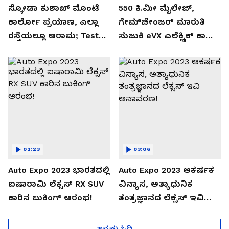
ಸ್ಕೋಡಾ ಕುಶಾಖ್ ಮೊಂಟೆ
550 ಕಿ.ಮೀ ಮೈಲೇಜ್,
ಕಾರ್ಲೋ ಪ್ರಯಾಣ, ಎಲ್ಲಾ
ಗೇಮ್‌ಚೇಂಜರ್ ಮಾರುತಿ
ರಸ್ತೆಯಲ್ಲೂ ಆರಾಮ; Test
ಸುಜುಕಿ eVX ಎಲೆಕ್ಟ್ರಿಕ್ ಕಾರು
Drive Review!
ಅನಾವರಣ!
02:23
03:06
Auto Expo 2023 ಭಾರತದಲ್ಲಿ
Auto Expo 2023 ಆಕರ್ಷಕ
ಐಷಾರಾಮಿ ಲೆಕ್ಸಸ್ RX SUV
ವಿನ್ಯಾಸ, ಅತ್ಯಾಧುನಿಕ
ಕಾರಿನ ಬುಕಿಂಗ್ ಆರಂಭ!
ತಂತ್ರಜ್ಞಾನದ ಲೆಕ್ಸಸ್ ಇವಿ
ಅನಾವರಣ!
ಇನ್ನಷ್ಟು ಓದಿ