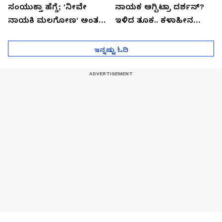
ಸಂಯುಕ್ತಾ ಹೆಗ್ಡೆ; 'ನೀವೇ
ನಾಯಕ ಆಗ್ಬಿಟ್ರಾ ದರ್ಶನ್?
ನಾಯಕಿ ಮಲಗೋಣ' ಅಂತ
ಇಳಿದ ತೂಕ.. ಕಳಾಹೀನ
ಕರಿತಾರೆ ಅಂದ್ರು!
ಮುಖ..!
ಇನ್ನಷ್ಟು ಓದಿ