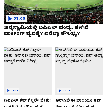
03:05
ಚಿನ್ನಸ್ವಾಮಿಯಲ್ಲಿ ಐಪಿಎಲ್‌ ಪಂದ್ಯ: ಹೇಗಿದೆ
ಪಾರ್ಕಿಂಗ್ ವ್ಯವಸ್ಥೆ? ಏನೆಲ್ಲಾ ಸೌಲಭ್ಯ?
03:21
03:09
ಐಪಿಎಲ್ ಕಪ್‌ ಗೆಲ್ಲಲೇ ಬೇಕು!
ಆರ್‌ಸಿಬಿ ಈ ಬಾರಿಯೂ ಕಪ್‌
ಆರ್‌ಸಿಬಿ ಜೆನ್‌ಝಿ, ಜೆನ್‌
ಗೆಲ್ಲುತ್ತಾ? ಜೆನ್‌ಝಿ, ಜೆನ್‌