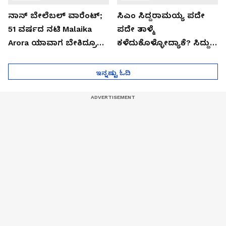
ನಾನ್ ಬೇಲೆಬಲ್ ವಾರೆಂಟ್;
ಸಿಎಂ ಸಿದ್ದರಾಮಯ್ಯ ಪದೇ
51 ವರ್ಷದ ನಟಿ Malaika
ಪದೇ ತಾಳ್ಮೆ
Arora ಯಾವಾಗ ಬೇಕಿದ್ರೂ
ಕಳೆದುಕೊಳ್ಳೋದ್ಯಾಕೆ? ಸಿದ್ದು
ಜೈಲಿಗೆ ಹೋಗ್ತಾರೆ!
ಸಿಟ್ಟಿನ ಗುಟ್ಟು!
ಇನ್ನಷ್ಟು ಓದಿ