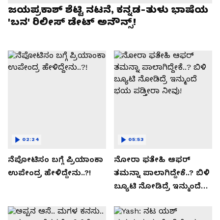
ಜಯಪ್ರಕಾಶ್ ಶೆಟ್ಟಿ ನಟನೆ, ಕನ್ನಡ-ತುಳು ಭಾಷೆಯ
'ಬನ' ರಿಲೀಸ್ ಡೇಟ್ ಅನೌನ್ಸ್!
02:24
05:53
ನೆಪೋಟಿಸಂ ಬಗ್ಗೆ ಪ್ರಿಯಾಂಕಾ
ನೋರಾ ಫತೇಹಿ ಆಫರ್​
ಉಪೇಂದ್ರ ಹೇಳಿದ್ದೇನು..?!
ತಮನ್ನಾ ಪಾಲಾಗಿದ್ದೇಕೆ..? ಬಿಳಿ
ಬ್ಯೂಟಿ ನೋಡಿದ್ರೆ ಇನ್ಮುಂದೆ
ಭಯ ಪಡ್ತೀರಾ ನೀವು!