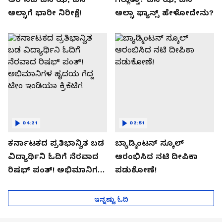
ಆಲ್ಫಾಗೆ ಭಾರೀ ನಿರೀಕ್ಷೆ!
ಆಲ್ಫಾ ಫ್ಯಾನ್ಸ್ ಹೇಳೋದೇನು?
04:21
02:51
ಕರ್ನಾಟಕದ ಪ್ರತಿಭಾನ್ವಿತ ಬಡ
ಬ್ಯಾಡ್ಮಿಂಟನ್ ಸ್ಕೂಲ್​
ವಿದ್ಯಾರ್ಥಿನಿ ಓದಿಗೆ ನೆರವಾದ
ಆರಂಭಿಸಿದ ನಟಿ ದೀಪಿಕಾ
ರಿಷಭ್ ಪಂತ್! ಅಭಿಮಾನಿಗಳ
ಪಡುಕೋಣೆ!
ಹೃದಯ ಗೆದ್ದ ಟೀಂ ಇಂಡಿಯಾ
ಕ್ರಿಕೆಟಿಗ
ಇನ್ನಷ್ಟು ಓದಿ