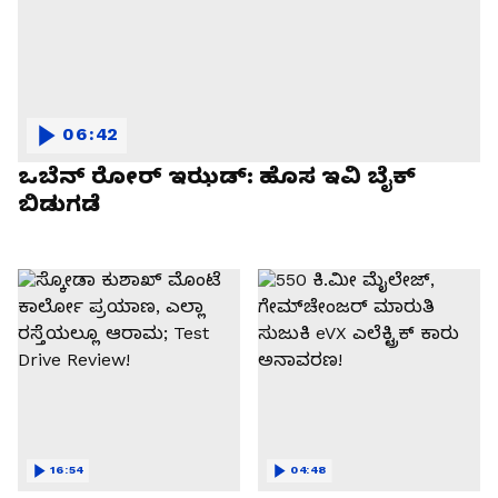
06:42
ಒಬೆನ್ ರೋರ್ ಇಝಡ್: ಹೊಸ ಇವಿ ಬೈಕ್
ಬಿಡುಗಡೆ
16:54
04:48