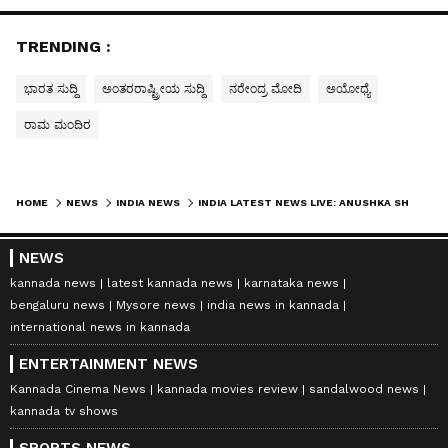
TRENDING :
ಭಾರತ ಸುದ್ದಿ
ಅಂತರರಾಷ್ಟ್ರೀಯ ಸುದ್ದಿ
ನರೇಂದ್ರ ಮೋದಿ
ಅಯೋಧ್ಯೆ
ರಾಮ ಮಂದಿರ
HOME
NEWS
INDIA NEWS
INDIA LATEST NEWS LIVE: ANUSHKA SHETTY - ರಾಜಮೌಳಿ ಬಗ್ಗೆ ದೇವಸೇನಾ ಹೇಳಿದ ಮಾತು ವೈರಲ್ - ಬಾಹುಬಲಿ ರಹಸ್ಯ ಬಯಲು
NEWS
kannada news
latest kannada news
karnataka news
bengaluru news
Mysore news
india news in kannada
international news in kannada
ENTERTAINMENT NEWS
Kannada Cinema News
kannada movies review
sandalwood news
kannada tv shows
SPORTS NEWS