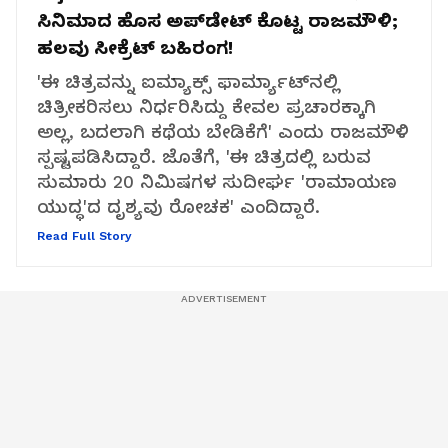
ಸಿನಿಮಾದ ಹೊಸ ಅಪ್‌ಡೇಟ್ ಕೊಟ್ಟ ರಾಜಮೌಳಿ;
ಹಲವು ಸೀಕ್ರೆಟ್‌ ಬಹಿರಂಗ!
'ಈ ಚಿತ್ರವನ್ನು ಐಮ್ಯಾಕ್ಸ್ ಫಾರ್ಮ್ಯಾಟ್‌ನಲ್ಲಿ
ಚಿತ್ರೀಕರಿಸಲು ನಿರ್ಧರಿಸಿದ್ದು ಕೇವಲ ಪ್ರಚಾರಕ್ಕಾಗಿ
ಅಲ್ಲ, ಬದಲಾಗಿ ಕಥೆಯ ಬೇಡಿಕೆಗೆ' ಎಂದು ರಾಜಮೌಳಿ
ಸ್ಪಷ್ಟಪಡಿಸಿದ್ದಾರೆ. ಜೊತೆಗೆ, 'ಈ ಚಿತ್ರದಲ್ಲಿ ಬರುವ
ಸುಮಾರು 20 ನಿಮಿಷಗಳ ಸುದೀರ್ಘ 'ರಾಮಾಯಣ
ಯುದ್ಧ'ದ ದೃಶ್ಯವು ರೋಚಕ' ಎಂದಿದ್ದಾರೆ.
Read Full Story