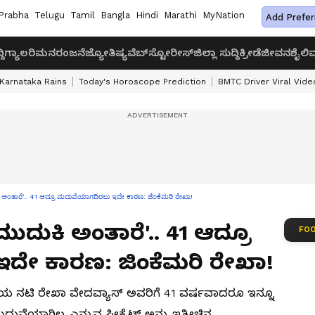
Prabha
Telugu
Tamil
Bangla
Hindi
Marathi
MyNation
Add Prefer
ದಿ
ಗ್ಯಾಲರಿ
ಮನರಂಜನೆ
ಜ್ಯೋತಿಷ್ಯ
ವೆಬ್‌ಸ್ಟೋರೀಸ್
ಜಿಲ್ಲಾ ಸುದ್ದಿ
ಕ್ರೀಡೆ
ಜೀವನಶೈಲಿ
ವ
Karnataka Rains
Today's Horoscope Prediction
BMTC Driver Viral Vide
ಂತಾರೆ'.. 41 ಆದ್ರೂ ಮದುವೆಯಾಗದಿರಲು ಇದೇ ಕಾರಣ: ಜಿಂಕೆಮರಿ ರೇಖಾ!
ುದುಕಿ ಅಂತಾರೆ'.. 41 ಆದ್ರೂ
FOO
ದೇ ಕಾರಣ: ಜಿಂಕೆಮರಿ ರೇಖಾ!
ಾತಿಯ ನಟಿ ರೇಖಾ ವೇದವ್ಯಾಸ್ ಅವರಿಗೆ 41 ವರ್ಷವಾದರೂ ಇನ್ನೂ
ುವೆಯಾಗಿಲ್ಲ ಎನ್ನುವ ಸೀಕ್ರೆಟ್ ಅನ್ನು ಇತ್ತೀಚಿನ