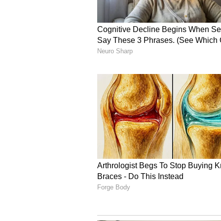
Image Credit :
Asianet News
ಇಂಡಸ್ಟ್ರಿಯ ಬೆಂಬಲ ಬೇಕು
ತಾನು ಮತ್ತೆ ಟಾಲಿವುಡ್‌ನಲ್ಲಿ ನಟಿಯಾಗಿ ಮಿ
ನಮ್ಮ ಇಂಡಸ್ಟ್ರಿಯ ಬೆಂಬಲ ಬೇಕು' ಎಂದು 
ಅವರು ಇನ್ನೂ ಸಿಂಗಲ್ ಆಗಿಯೇ ಇದ್ದಾರೆ. '
ಸಲ್ಮಾನ್ ಖಾನ್ ಮತ್ತು ನಾನು ಮಾತ್ರ ಸಿಂಗಲ್