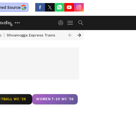
red Source
ಾಣಿಜ್ಯ
o
Shivamogga Express Trains
Airtel Prepaid Plan
Rural Employment
TBALL WC '26
WOMEN T-20 WC '26