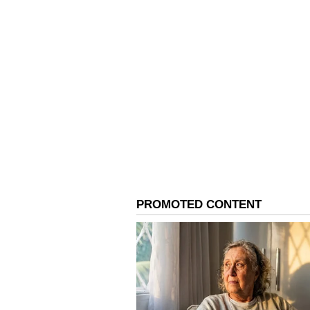
ಸೃಷ್ಟಿಸಿದ ಗ್ಯಾಪ್. ನಾವು ಒಂದು ಪ್ಲಾನ್ ಮ
ಹೇಳಿದರು.
4
5