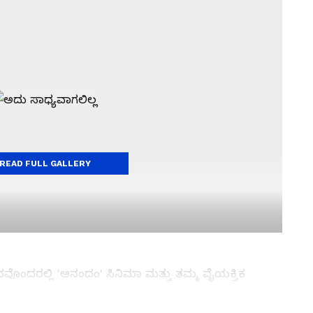
READ FULL GALLERY
ನವೊಂದರಲ್ಲಿ 'ಆನಂದಂ' ಸಿನಿಮಾ ಮತ್ತು ತಮ್ಮ ವೈಯಕ್ತಿಕ
 ಸಿನಿಮಾ ನನ್ನ ಗುರುತು. ಬರೀ ರೇಖಾ ಎಂದರೆ ಯಾರು ಎಂದು