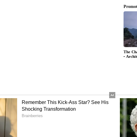
ಾಡಿದರೆ, ದೇವರು ಮತ್ತೊಂದನ್ನು ಪ್ಲಾನ್ ಮಾಡುತ್ತಾನೆ' ಎಂದು ರೇಖಾ