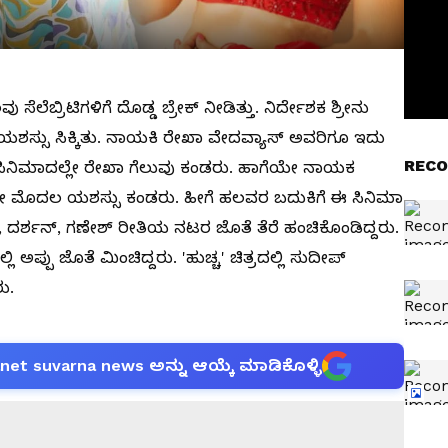
ೆಲೆಬ್ರಿಟಿಗಳಿಗೆ ದೊಡ್ಡ ಬ್ರೇಕ್ ನೀಡಿತ್ತು. ನಿರ್ದೇಶಕ ಶ್ರೀನು
ಶಸ್ಸು ಸಿಕ್ಕಿತು. ನಾಯಕಿ ರೇಖಾ ವೇದವ್ಯಾಸ್ ಅವರಿಗೂ ಇದು
RECO
ದಲ ಸಿನಿಮಾದಲ್ಲೇ ರೇಖಾ ಗೆಲುವು ಕಂಡರು. ಹಾಗೆಯೇ ನಾಯಕ
 ಮೊದಲ ಯಶಸ್ಸು ಕಂಡರು. ಹೀಗೆ ಹಲವರ ಬದುಕಿಗೆ ಈ ಸಿನಿಮಾ
 ದರ್ಶನ್, ಗಣೇಶ್‌ ರೀತಿಯ ನಟರ ಜೊತೆ ತೆರೆ ಹಂಚಿಕೊಂಡಿದ್ದರು.
 ಅಪ್ಪು ಜೊತೆ ಮಿಂಚಿದ್ದರು. 'ಹುಚ್ಚ' ಚಿತ್ರದಲ್ಲಿ ಸುದೀಪ್
ು.
anet suvarna news ಅನ್ನು ಆಯ್ಕೆ ಮಾಡಿಕೊಳ್ಳಿ