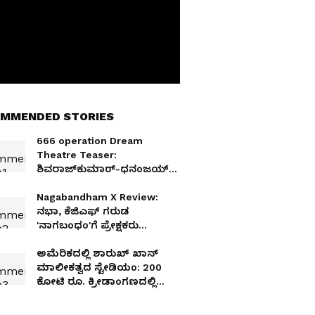
MMENDED STORIES
666 operation Dream
Theatre Teaser:
ಶಿವರಾಜ್‌ಕುಮಾರ್-ಧನಂಜಯ್
'666 ಆಪರೇಶನ್ ಡ್ರೀಮ್
ಥಿಯೇಟರ್ ಟೀಸರ್' ಬಿಡುಗಡೆ;
Nagabandham X Review:
ಭಾರೀ ಹೈಪ್ ಸೃಷ್ಟಿ!
ನಭಾ, ಕೆಜಿಎಫ್ ಗರುಡ
'ನಾಗಬಂಧಂ'ಗೆ ಪ್ರೇಕ್ಷಕರು
ಏನಂದ್ರು? ಇಲ್ಲಿದೆ ಟ್ವಿಟರ್ ವಿಮರ್ಶೆ
ಅಮೆರಿಕದಲ್ಲಿ ಶಾರುಖ್ ಖಾನ್​​
ಮಾಲೀಕತ್ವದ ಸ್ಟೇಡಿಯಂ: 200
ಕೋಟಿ ರೂ. ಕ್ರೀಡಾಂಗಣದಲ್ಲಿ
ಏನೆಲ್ಲಾ ಇವೆ ನೋಡಿ