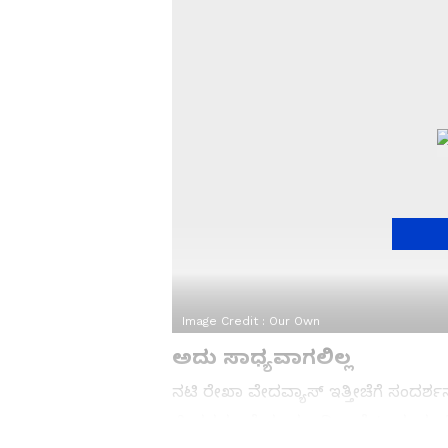
Image Credit :
Our Own
ಅದು ಸಾಧ್ಯವಾಗಲಿಲ್ಲ
ನಟಿ ರೇಖಾ ವೇದವ್ಯಾಸ್ ಇತ್ತೀಚೆಗೆ ಸಂದರ್ಶ
ಜೀವನದ ಬಗ್ಗೆ ಮಾತನಾಡಿದ್ದಾರೆ. 'ಆನಂದಂ