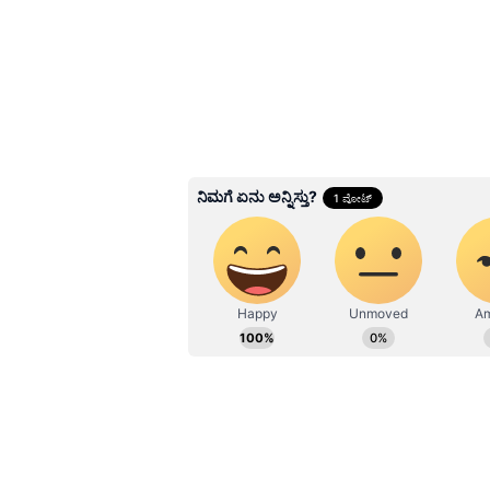
ಕೇಳುತ್ತಾರೆ. ಅದೇ ಆನಂದಂ ರೇಖಾ ಎಂದರೆ ತಕ್
ಉದಯ್ ಕಿರಣ್ ನಾಯಕರಾಗಬೇಕಿತ್ತು. ಆದರೆ
Related Articles
Aditi AI Film: ಶೂಟಿಂಗ್ 
ಸಿನಿಮಾ? ಎಐ ಮೂಲಕ ಸಿ
ಟೆಲಿಚಿತ್ರ 'ಅದಿತಿ'ಯಲ್ಲಿ ಏನ
3
5