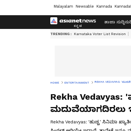
Malayalam
Newsable
Kannada
Kannada
ತಾಜಾ ಸುದ್ದಿ
ಸುದ್
TRENDING :
Karnataka Voter List Revision
REKHA VEDAVYAS: 'ಮುದುಕಿ ಅ
HOME
ENTERTAINMENT
Rekha Vedavyas: 'ಮ
ಮದುವೆಯಾಗದಿರಲು ಇ
Rekha Vedavyas: ‘ಹುಚ್ಚ’ ಸಿನಿಮಾ ಖ್ಯ
ಸಿಂಗಲ್ ಆಗಿಯೇ ಇದ್ದಾರೆ. ತಾವೇಕೆ ಇನ್ನೂ ಮದ