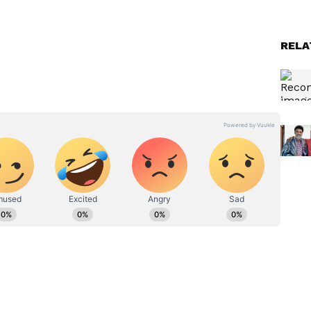
ಷಣ ಗುರುತಿಸುತ್ತಾರೆ. ನಿಜ ಹೇಳಬೇಕೆಂದರೆ ಆನಂದಂ ಚಿತ್ರಕ್ಕೆ
 ಅದು ಸಾಧ್ಯವಾಗಲಿಲ್ಲ' ಎಂದರು.
RELA
ಇಲ್ಲದೆ
Bhagyaraj: ಪತ್ರ ಬರೆದಿಟ್ಟು ಎರಡು
ದ್ಧವಾದ
ಬಾರಿ ಹೊರಟ ಭಾಗ್ಯರಾಜ್:
ಿದೆ?
ಭಾರತಿರಾಜ್ ಮಾಡಿದ ಕೆಲಸ
ಕೇಳಿದರೆ ಭಾವುಕರಾಗ್ತೀರಾ!