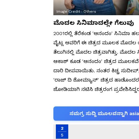
Image Credit :
Others
ಮೊದಲ ಸಿನಿಮಾದಲ್ಲೇ ಗೆಲುವು
2001ರಲ್ಲಿ ತೆರೆಕಂಡ 'ಆನಂದಂ' ಸಿನಿಮಾ ಹಲವು ಸ
ವೈಟ್ಲ ಅವರಿಗೆ ಈ ಚಿತ್ರದ ಮೂಲಕ ಮೊದಲ ಯ
ತೆಲುಗಿನಲ್ಲಿ ಮೊದಲ ಚಿತ್ರವಾಗಿತ್ತು. ಮೊ
ಆಕಾಶ್ ಕೂಡ 'ಆನಂದಂ' ಚಿತ್ರದ ಮೂಲಕವೇ
ದಾರಿ ದೀಪವಾಯಿತು. ನಂತರ ಕಿಚ್ಚ ಸುದೀಪ್,
'ರಾಜ್‌ ದಿ ಶೋಮ್ಯಾನ್' ಚಿತ್ರದ ಹಾಡೊಂದರಲ್ಲಿ
ಜೋಡಿಯಾಗಿ ನಟಿಸಿ ಚಿತ್ರರಂಗ ಪ್ರವೇಶಿಸಿದ್ದರ
ಸಮಗ್ರ ಸುದ್ದಿ ಮೂಲವನ್ನಾಗಿ asi
2
5