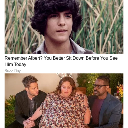
ಏಷ್ಯಾನೆಟ್ ಸುವರ್ಣ ನ್ಯೂಸ್‌ ಫಾಲೋ ಮಾಡಿ.
IPL
Live
ಸೇರಿದಂತೆ ಟೀಂ ಇಂಡಿಯಾದ ಬ್ರೇಕಿಂಗ್ ಸುದ್ದಿ
(
Cricket News in Kannada
), ವಿಶೇಷ ವರದಿಗಳು
ಮತ್ತು ನೇರ ಪ್ರಸಾರಗಳೊಂದಿಗೆ ಸಂಪೂರ್ಣ ಮಾಹಿತಿ
ನಿಮ್ಮ ಒಂದೇ ಕ್ಲಿಕ್‌ನಲ್ಲಿ ಲಭ್ಯ. ಏಷ್ಯಾನೆಟ್ ಸುವರ್ಣ
ನ್ಯೂಸ್ ಅಧಿಕೃತ ಆ್ಯಪ್ ಡೌನ್‌ಲೋಡ್ ಮಾಡಿ ಹಾಗೂ
ಎಲ್ಲಾ ಅಪ್‌ಡೇಟ್ ಗಳನ್ನು ಪಡೆಯಿರಿ.