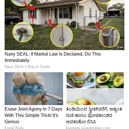
4
6
Image Credit :
AFP
1. ಆಸ್ಟ್ರೇಲಿಯಾ:
ಆಸ್ಟ್ರೇಲಿಯಾ ತಂಡವು ಐರ್ಲೆಂಡ್ ಎದುರು ಈವರೆಗೆ ಏಕದಿನ
ಹಾಗೂ ಟಿ20 ಪಂದ್ಯಗಳನ್ನು ಅಡಿದೆ. ಒಟ್ಟು 8 ಪಂದ್ಯಗಳ ಪೈಕಿ
ಒಂದು ಪಂದ್ಯ ಮಳೆಯಿಂದ ರದ್ದಾದರೇ, ಇನ್ನುಳಿದ ಏಳು
ಪಂದ್ಯಗಳಲ್ಲೂ ಆಸ್ಟ್ರೇಲಿಯಾ ತಂಡವು ಐರ್ಲೆಂಡ್ ಎದುರು