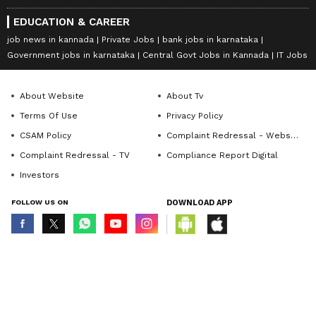
EDUCATION & CAREER
job news in kannada
Private Jobs
bank jobs in karnataka
Government jobs in karnataka
Central Govt Jobs in Kannada
IT Jobs
About Website
About Tv
Terms Of Use
Privacy Policy
CSAM Policy
Complaint Redressal - Website
Complaint Redressal - TV
Compliance Report Digital
Investors
FOLLOW US ON
DOWNLOAD APP
© Copyright 2026 Asianxt Digital Technologies Private Limited (Formerly
known as Asianet News Media & Entertainment Private Limited) | All Rights
Reserved