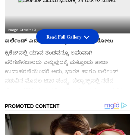
Image Credit :
X
Read Full Gallery
ಐರ್ಲೆಂಡ್ ಎದುರು ಭಾರತಕ್ಕೆ 34 ರನ್‌ಗಳ ಸೋಲು
ಕ್ರಿಕೆಟ್‌ನಲ್ಲಿ ಯಾವ ತಂಡವನ್ನೂ ಲಘುವಾಗಿ
ಪರಿಗಣಿಸಬಾರದು ಎನ್ನುವುದಕ್ಕೆ ಮತ್ತೊಂದು ತಾಜಾ
ಉದಾಹರಣೆಯೆಂದರೆ ಅದು, ಭಾರತ ಹಾಗೂ ಐರ್ಲೆಂಡ್
ನಡುವಿನ ಮೊದಲ ಟಿ20 ಪಂದ್ಯ. ಬೆಲ್ಫಾಸ್ಟ್‌ನಲ್ಲಿ ನಡೆದ
ಮೊದಲ ಟಿ20 ಪಂದ್ಯದಲ್ಲಿ ಐರ್ಲೆಂಡ್ ಎದುರು ಭಾರತ 34
ರನ್‌ಗಳ ಆಘಾತಕಾರಿ ಸೋಲು ಅನುಭವಿಸಿದೆ.
ಸಮಗ್ರ ಸುದ್ದಿ ಮೂಲವನ್ನಾಗಿ asianet suvarna news ಅನ್ನು
ಆಯ್ಕೆ ಮಾಡಿಕೊಳ್ಳಿ