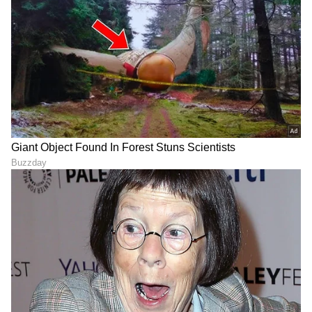
450ಕ್ಕೂ ಹೆಚ್ಚು ಆಟಗಾರರ
ಲೇಟೆಸ್ಟ್ ಅಪ್ಡೇಟ್
ಭವಿಷ್ಯ ಇವತ್ತೇ ನಿರ್ಧಾರ!
Cricket: 8 ವರ್ಷಗಳ ಪ್ರೀತಿ,
ಭಾರತ ಶ್ರೀಲಂಕಾ ಟೆಸ್ಟ್ ಪಂದ್ಯದಲ್ಲಿ
ತನಗಿಂತ 7 ವರ್ಷ ಕಿರಿಯ ಕ್ರಿಕೆಟರ್
ಆರ್‌ಸಿಬಿ ಘೋಷಣೆ, ಫ್ಯಾನ್ಸ್‌ಗೆ
ಜೊತೆ ಮದುವೆ! ಯಾರು ಗೊತ್ತಾ
ಐಪಿಎಲ್ ನೆನಪಾಗಿದ್ದು ಯಾಕೆ?
ಈ ಖ್ಯಾತ ನಟಿ?
LATEST VIDEOS
"ರಾಜಕೀಯ ಬೇಡ, ಸಿನಿಮಾನೇ ಪ್ರಾಣ":
ಕನಕೋತ್ಸವದಲ್ಲಿ ರಿಷಬ್ ಶೆಟ್ಟಿ | Rishab
Shetty speech | Suvarna News