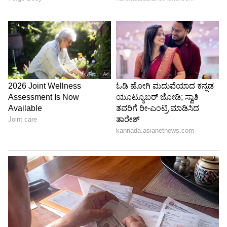
ಗೆದ್ದು ಬೀಗಿದೆ.
5
6
Image Credit :
Stockphoto
2. ಶ್ರೀಲಂಕಾ:
ಭಾರತದ ನೆರೆಯ ರಾಷ್ಟ್ರವಾಗಿರುವ ಶ್ರೀಲಂಕಾ ಕೂಡಾ,
ಐರ್ಲೆಂಡ್ ಎದುರು ಸಂಪೂರ್ಣ ಪ್ರಾಬಲ್ಯ ಮೆರೆದಿದೆ.
ಐರ್ಲೆಂಡ್ ಎದುರು 11 ಪಂದ್ಯಗಳನ್ನಾಡಿರುವ ಶ್ರೀಲಂಕಾ
ತಂಡವು ಎಲ್ಲಾ ಪಂದ್ಯಗಳಲ್ಲೂ ಗೆದ್ದು ಬೀಗಿದೆ.