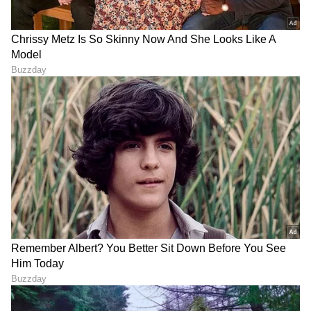
DOWNLOAD APP
RECOMMENDED STORIES
ಐಪಿಎಲ್ ಮಾದರಿಯಲ್ಲಿ
WTC ಪಾಯಿಂಟ್ಸ್ ಪಟ್ಟಿಯಲ್ಲಿ
ಮತ್ತೊಂದು ಕ್ರಿಕೆಟ್ ಲೀಗ್..
ಭಾರತದ ಸ್ಥಾನ ಏನು..? ಇಲ್ಲಿದೆ