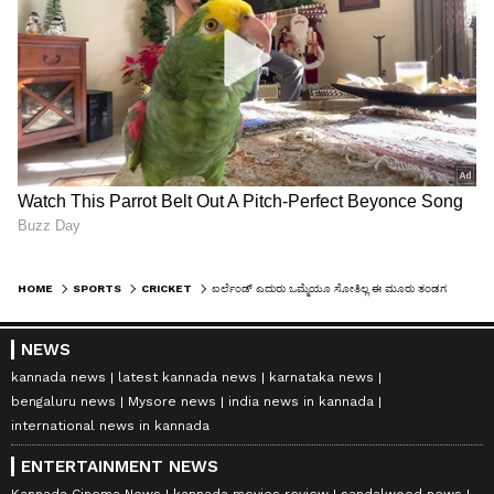
HOME
SPORTS
CRICKET
ಐರ್ಲೆಂಡ್‌ ಎದುರು ಒಮ್ಮೆಯೂ ಸೋತಿಲ್ಲ ಈ ಮೂರು ತಂಡಗಳು..! ಲಿಸ್ಟ್‌ನಲ್ಲಿದೆ ಭಾರತದ ಒಂದು ನೆರೆಯ ದೇಶ
NEWS
kannada news
latest kannada news
karnataka news
bengaluru news
Mysore news
india news in kannada
international news in kannada
ENTERTAINMENT NEWS
Kannada Cinema News
kannada movies review
sandalwood news