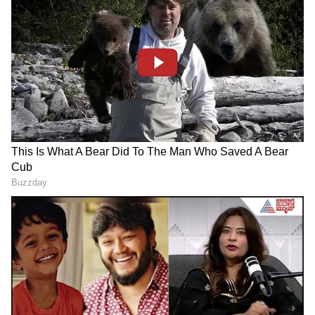
Related Articles
ಐರ್ಲೆಂಡ್ ಎದುರು ವೈಭವ್ ಸೂರ್ಯವಂಶಿ