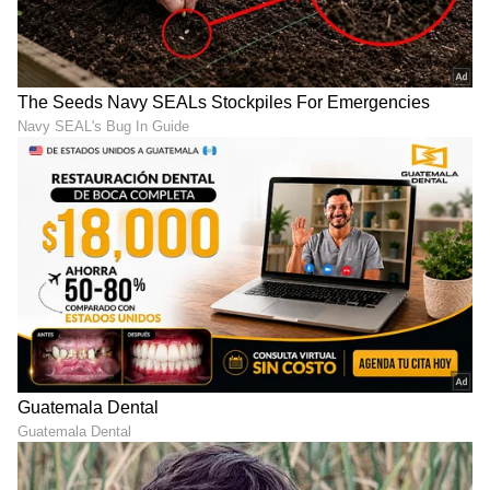
ABOUT THE AUTHOR
Naveen Kodase
NK
ನವೀನ್ ಕೊಡಸೆ ಏಷ್ಯಾನೆಟ್ ಕನ್ನಡದಲ್ಲಿ ಮುಖ್ಯ ಉಪಸಂಪಾದಕ.
ಕಳೆದ 9 ವರ್ಷಗಳಿಂದಲೂ ಮಾಧ್ಯಮ ಜಗತ್ತಿನಲ್ಲಿದ್ದೇನೆ. ಅಪ್ಪಟ
ಮಲೆನಾಡಿನ ಹುಡುಗ. ಕುವೆಂಪು ವಿವಿಯ ಪತ್ರಿಕೋದ್ಯಮ ಪದವಿ ಇದೆ.
ರಾಜ್‌ ನ್ಯೂಸ್‌ ಮೂಲಕ ಮಾಧ್ಯಮ ಲೋಕಕ್ಕೆ ಕಾಲಿಟ್ಟವನು.
ಕ್ರಿಕೆಟ್
ಡಿಜಿಟಲ್‌ ಮಾಧ್ಯಮ ಲೋಕದಲ್ಲಿ ಪಳಗಿದರೂ, ಕಲಿಯೋದಿದೆ ಅಪಾರ.
ಟೀಮ್ ಇಂಡಿಯಾ
ಆಸ್ಟ್ರೇಲಿಯಾ
ನ್ಯೂಜಿಲೆಂಡ್
ಕ್ರೀಡೆ, ರಾಜಕೀಯ, ಸಾಹಿತ್ಯದಲ್ಲಿದೆ ಆಸಕ್ತಿ. ಕ್ರೀಡಾ ಸುದ್ದಿಯೇ ನನ್ನ
ಜೀವಾಳ.
ಕ್ರಿಕೆಟ್ ಮತ್ತು ಕ್ರೀಡಾ ಜಗತ್ತಿನ (
Sports News in
Kannada
) ಕ್ಷಣಕ್ಷಣದ ಕನ್ನಡ ಸುದ್ದಿ ಅಪ್ಡೇಟ್‌ಗಳಿಗಾಗಿ