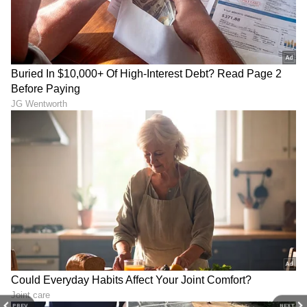
6
6
PREV
NEXT