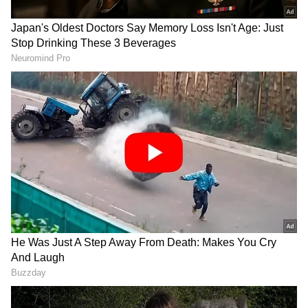
Image Credit :
Asianet News
ಹಾಲಿ ಚಾಂಪಿಯನ್ನರಿಗೆ ಹೀನಾಯ ಸೋಲು
2026ರ ಐಸಿಸಿ 20 ವಿಶ್ವಕಪ್ ಚಾಂಪಿಯನ್ ಆದ ಬಳಿಕ
ಭಾರತ ತಾನಾಡಿದ ಮೊದಲ ಪಂದ್ಯದಲ್ಲೇ ಅವಮಾನಕಾರಿ
ಸೋಲು ಅನುಭವಿಸಿದೆ. ಶ್ರೇಯಸ್ ಅಯ್ಯರ್
ಪೂರ್ಣಪ್ರಮಾಣದ ಟಿ20 ನಾಯಕನಾದ ಮೊದಲ
ಪಂದ್ಯದಲ್ಲೇ ಟೀಂ ಇಂಡಿಯಾ ಬ್ಯಾಟಿಂಗ್ ಹಾಗೂ
ಬೌಲಿಂಗ್‌ನಲ್ಲಿ ವೈಫಲ್ಯ ಅನುಭವಿಸುವ ಮೂಲಕ ಕ್ರಿಕೆಟ್‌
ಶಿಶುಗಳು ಎದುರು ಹಾಲಿ ಚಾಂಪಿಯನ್ನರು ಮಂಡಿಯೂರಿದ್ದಾರೆ.