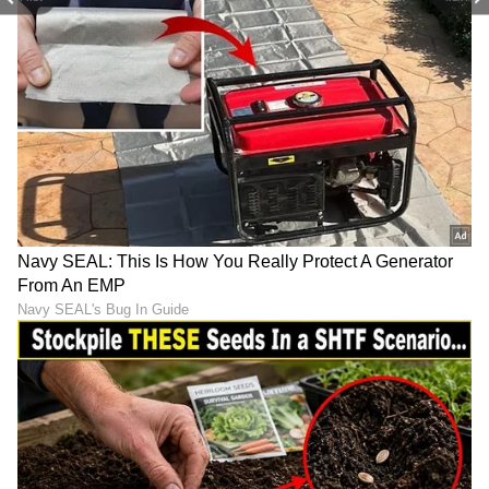
Image Credit :
Getty
3. ನ್ಯೂಜಿಲೆಂಡ್:
ಐರ್ಲೆಂಡ್ ಎದುರು ಅತಿಹೆಚ್ಚು ಗೆಲುವು ಕಂಡ ತಂಡವೆಂದರೆ,
ಅದು ನ್ಯೂಜಿಲೆಂಡ್. ಕಿವೀಸ್ ಪಡೆ ಐರ್ಲೆಂಡ್ ಎದುರು ಒಟ್ಟು
13 ಅಂತಾರಾಷ್ಟ್ರೀಯ ಪಂದ್ಯಗಳನ್ನಾಡಿದ್ದು, ಎಲ್ಲಾ 13
ಪಂದ್ಯಗಳಲ್ಲೂ ನ್ಯೂಜಿಲೆಂಡ್ ತಂಡವು ಗೆಲುವು ಸಾಧಿಸುವ
ಮೂಲಕ ಸಂಪೂರ್ಣ ಮೇಲುಗೈ ಸಾಧಿಸಿದೆ.
LATEST VIDEOS