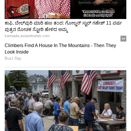
ಕೈಬಿಟ್ಟಿದ್ದೇಕೆ? ನಿಜವಾದ ಕಾರಣ ಬಿಚ್ಚಿಟ್ಟ ನಾಯಕ
ಶ್ರೇಯಸ್ ಅಯ್ಯರ್
ಟಿ20 ವಿಶ್ವ ಚಾಂಪಿಯನ್‌ ಟೀಮ್ ಇಂಡಿಯಾಗೆ ಶಾಕ್!;
ಬೆಲ್‌ಫಾಸ್ಟ್‌ನಲ್ಲಿ ಐರ್ಲೆಂಡ್ ವಿರುದ್ಧ ಭಾರತಕ್ಕೆ 34
ರನ್‌ಗಳ ಹೀನಾಯ ಸೋಲು!
3
6
Image Credit :
Asianet News
ಐರ್ಲೆಂಡ್ ಎದುರು ಸೋಲದ ಮೂರು ತಂಡಗಳಿವು
ಐರ್ಲೆಂಡ್ ತಂಡವು ಈಗಾಗಲೇ ಹಲವು ಪಂದ್ಯಗಳಲ್ಲಿ ಬಲಿಷ್ಠ
ತಂಡಗಳಿಗೆ ಸೋಲಿನ ರುಚಿ ತೋರಿಸುವ ಮೂಲಕ