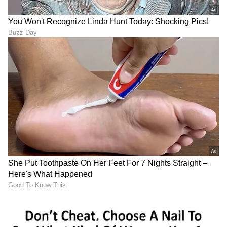
ಶೇ.50 ರಿಂದ ಶೇ.18 ಕ್ಕೆ TAX ಇಳಿಕೆ: ಮೋದಿ-
ಟ್ರಂಪ್ ಐತಿಹಾಸಿಕ ಒಪ್ಪಂದ | India US
Trade Deal | Party Rounds