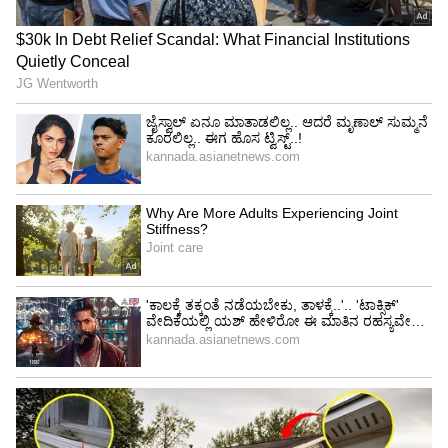
ದೈತ್ಯಸಂಹಾರ ಎನಿಸಿಕೊಂಡಿದೆ. ಈ ಪಟ್ಟಿಗೆ ಭಾರತ ಇದೀಗ
ಸೇರ್ಪಡೆಯಾಗಿದೆ. ಆದರೆ ಐಸಿಸಿ ಪೂರ್ಣ ಸದಸ್ಯತ್ವ
ಪಡೆದಿರುವ ಟೆಸ್ಟ್‌ ಪಂದ್ಯವನ್ನಾಡುವ ಮೂರು ತಂಡಗಳು
ಇದುವರೆಗೂ ಐರ್ಲೆಂಡ್ ಎದುರು ಸೋತಿಲ್ಲ. ಅಷ್ಟಕ್ಕೂ ಆ
ಮೂರು ತಂಡಗಳು ಯಾವುವು ನೋಡೋಣ ಬನ್ನಿ.