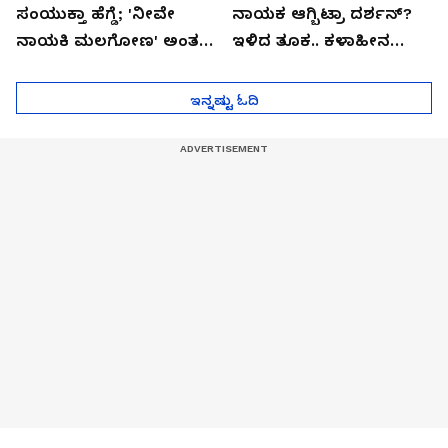
ಸಂಯುಕ್ತಾ ಹೆಗ್ಡೆ; 'ನೀವೇ
ನಾಯಕ ಆಗ್ಬಿಟ್ರಾ ದರ್ಶನ್?
ನಾಯಕಿ ಮಲಗೋಣ' ಅಂತ
ಇಳಿದ ತೂಕ.. ಕಳಾಹೀನ
ಕರಿತಾರೆ ಅಂದ್ರು!
ಮುಖ..!
ಇನ್ನಷ್ಟು ಓದಿ