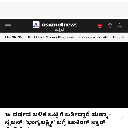
ಕನ್ನಡ
TRENDING :
RSS Chief Mohan Bhagawat
Basavaraj Horatti
Bengalur
15 ವರ್ಷದ ಬಳಿಕ ಒಟ್ಟಿಗೆ ಬರ್ತಿದ್ದಾರೆ ಸುಷ್ಮಾ-
ಸೃಜನ್: 'ಭಾಗ್ಯಲಕ್ಷ್ಮೀ' ಬಗ್ಗೆ ಟಾಕಿಂಗ್ ಸ್ಟಾರ್