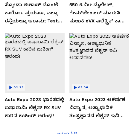
ಸ್ಕೋಡಾ ಕುಶಾಖ್ ಮೊಂಟೆ
550 ಕಿ.ಮೀ ಮೈಲೇಜ್,
ಕಾರ್ಲೋ ಪ್ರಯಾಣ, ಎಲ್ಲಾ
ಗೇಮ್‌ಚೇಂಜರ್ ಮಾರುತಿ
ರಸ್ತೆಯಲ್ಲೂ ಆರಾಮ; Test
ಸುಜುಕಿ eVX ಎಲೆಕ್ಟ್ರಿಕ್ ಕಾರು
Drive Review!
ಅನಾವರಣ!
02:23
03:06
Auto Expo 2023 ಭಾರತದಲ್ಲಿ
Auto Expo 2023 ಆಕರ್ಷಕ
ಐಷಾರಾಮಿ ಲೆಕ್ಸಸ್ RX SUV
ವಿನ್ಯಾಸ, ಅತ್ಯಾಧುನಿಕ
ಕಾರಿನ ಬುಕಿಂಗ್ ಆರಂಭ!
ತಂತ್ರಜ್ಞಾನದ ಲೆಕ್ಸಸ್ ಇವಿ
ಅನಾವರಣ!
ಇನ್ನಷ್ಟು ಓದಿ