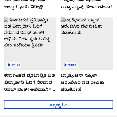
ಆಲ್ಫಾಗೆ ಭಾರೀ ನಿರೀಕ್ಷೆ!
ಆಲ್ಫಾ ಫ್ಯಾನ್ಸ್ ಹೇಳೋದೇನು?
04:21
02:51
ಕರ್ನಾಟಕದ ಪ್ರತಿಭಾನ್ವಿತ ಬಡ
ಬ್ಯಾಡ್ಮಿಂಟನ್ ಸ್ಕೂಲ್​
ವಿದ್ಯಾರ್ಥಿನಿ ಓದಿಗೆ ನೆರವಾದ
ಆರಂಭಿಸಿದ ನಟಿ ದೀಪಿಕಾ
ರಿಷಭ್ ಪಂತ್! ಅಭಿಮಾನಿಗಳ
ಪಡುಕೋಣೆ!
ಹೃದಯ ಗೆದ್ದ ಟೀಂ ಇಂಡಿಯಾ
ಕ್ರಿಕೆಟಿಗ
ಇನ್ನಷ್ಟು ಓದಿ