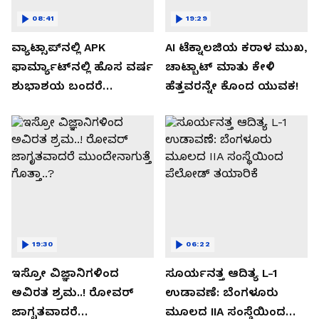
08:41
19:29
ವ್ಯಾಟ್ಸಾಪ್‌ನಲ್ಲಿ APK
AI ಟೆಕ್ನಾಲಜಿಯ ಕರಾಳ ಮುಖ,
ಫಾರ್ಮ್ಯಾಟ್‌ನಲ್ಲಿ ಹೊಸ ವರ್ಷ
ಚಾಟ್ಬಾಟ್ ಮಾತು ಕೇಳಿ
ಶುಭಾಶಯ ಬಂದರೆ
ಹೆತ್ತವರನ್ನೇ ಕೊಂದ ಯುವಕ!
ಡೌನ್ಲೋಡ್ ಮಾಡಬೇಡಿ!
19:30
06:22
ಇಸ್ರೋ ವಿಜ್ಞಾನಿಗಳಿಂದ
ಸೂರ್ಯನತ್ತ ಆದಿತ್ಯ L-1
ಅವಿರತ ಶ್ರಮ..! ರೋವರ್
ಉಡಾವಣೆ: ಬೆಂಗಳೂರು
ಜಾಗೃತವಾದರೆ
ಮೂಲದ IIA ಸಂಸ್ಥೆಯಿಂದ