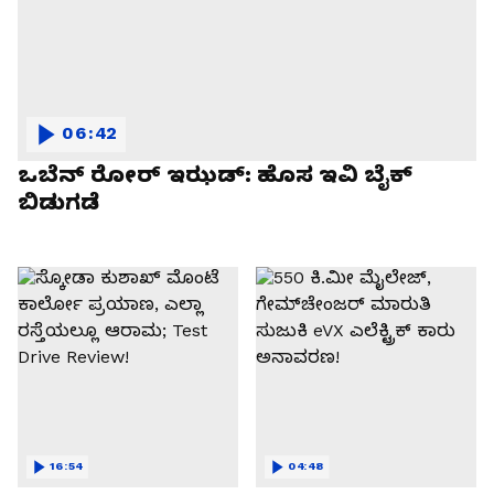
06:42
ಒಬೆನ್ ರೋರ್ ಇಝಡ್: ಹೊಸ ಇವಿ ಬೈಕ್
ಬಿಡುಗಡೆ
16:54
04:48