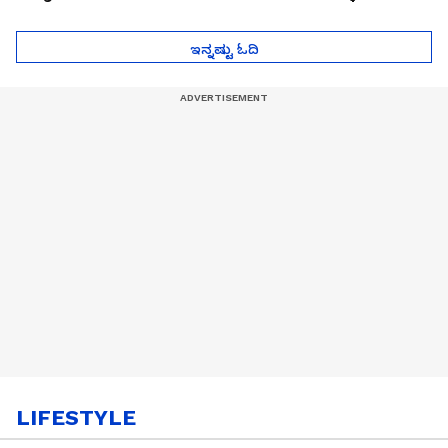
ಮುಂದೇನಾಗುತ್ತೆ ಗೊತ್ತಾ..?
ಪೆಲೋಡ್‌ ತಯಾರಿಕೆ
ಇನ್ನಷ್ಟು ಓದಿ
LIFESTYLE