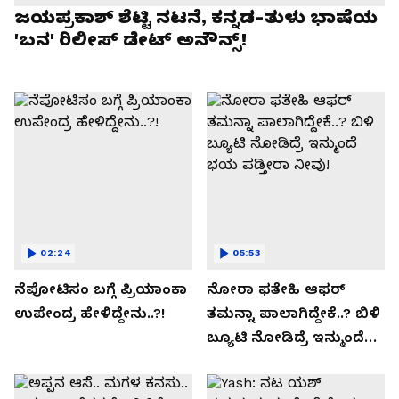
ಜಯಪ್ರಕಾಶ್ ಶೆಟ್ಟಿ ನಟನೆ, ಕನ್ನಡ-ತುಳು ಭಾಷೆಯ
'ಬನ' ರಿಲೀಸ್ ಡೇಟ್ ಅನೌನ್ಸ್!
02:24
05:53
ನೆಪೋಟಿಸಂ ಬಗ್ಗೆ ಪ್ರಿಯಾಂಕಾ
ನೋರಾ ಫತೇಹಿ ಆಫರ್​
ಉಪೇಂದ್ರ ಹೇಳಿದ್ದೇನು..?!
ತಮನ್ನಾ ಪಾಲಾಗಿದ್ದೇಕೆ..? ಬಿಳಿ
ಬ್ಯೂಟಿ ನೋಡಿದ್ರೆ ಇನ್ಮುಂದೆ
ಭಯ ಪಡ್ತೀರಾ ನೀವು!