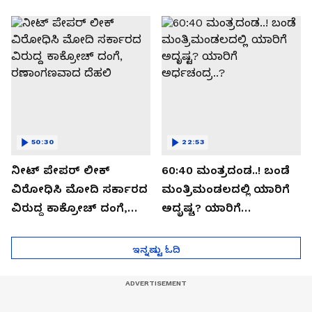
ಬಯಲಾಗಿದ್ದೇನು?
ಆಪರೇಷನ್ 2873 ಅಸಲಿ
ಸೀಕ್ರೆಟ್?
50:30
22:53
ನೀಟ್ ಪೇಪರ್ ಲೀಕ್
60:40 ಮಂತ್ರದಂಡ..! ಬಂಡೆ
ವಿರೋಧಿಸಿ ಮೋದಿ ಸರ್ಕಾರದ
ಮಂತ್ರಿಮಂಡಲದಲ್ಲಿ ಯಾರಿಗೆ
ವಿರುದ್ದ ಕಾಕ್ರೋಚ್ ದಂಗೆ,
ಅದೃಷ್ಟ? ಯಾರಿಗೆ
ರಣಾಂಗಣವಾದ ದೆಹಲಿ
ಅರ್ಧಚಂದ್ರ..?
ಇನ್ನಷ್ಟು ಓದಿ