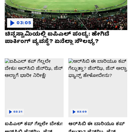
03:05
ಚಿನ್ನಸ್ವಾಮಿಯಲ್ಲಿ ಐಪಿಎಲ್‌ ಪಂದ್ಯ: ಹೇಗಿದೆ
ಪಾರ್ಕಿಂಗ್ ವ್ಯವಸ್ಥೆ? ಏನೆಲ್ಲಾ ಸೌಲಭ್ಯ?
03:21
03:09
ಐಪಿಎಲ್ ಕಪ್‌ ಗೆಲ್ಲಲೇ ಬೇಕು!
ಆರ್‌ಸಿಬಿ ಈ ಬಾರಿಯೂ ಕಪ್‌
ಆರ್‌ಸಿಬಿ ಜೆನ್‌ಝಿ, ಜೆನ್‌
ಗೆಲ್ಲುತ್ತಾ? ಜೆನ್‌ಝಿ, ಜೆನ್‌