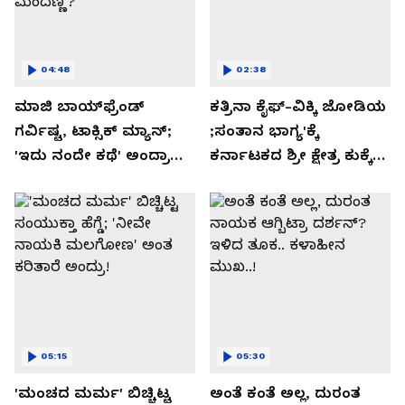
04:48
02:38
ಮಾಜಿ ಬಾಯ್‌ಫ್ರೆಂಡ್
ಕತ್ರಿನಾ ಕೈಫ್-ವಿಕ್ಕಿ ಜೋಡಿಯ
ಗರ್ವಿಷ್ಟ, ಟಾಕ್ಸಿಕ್ ಮ್ಯಾನ್;
;ಸಂತಾನ ಭಾಗ್ಯ'ಕ್ಕೆ
'ಇದು ನಂದೇ ಕಥೆ' ಅಂದ್ರಾ
ಕರ್ನಾಟಕದ ಶ್ರೀ ಕ್ಷೇತ್ರ ಕುಕ್ಕೆ
-ಗರ್ಲ್‌ಫ್ರೆಂಡ್- ರಶ್ಮಿಕಾ
ಸುಬ್ರಮಣ್ಯದ ನಂಟು!
ಮಂದಣ್ಣ?
05:15
05:30
'ಮಂಚದ ಮರ್ಮ' ಬಿಚ್ಚಿಟ್ಟ
ಅಂತೆ ಕಂತೆ ಅಲ್ಲ, ದುರಂತ