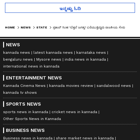
ಇನ್ನಷ್ಟು ಓದಿ
HOME
NEWS
STATE
ಪ್ರತಾಪ್ ಸಿಂಹ 'ಬೆತ್ತಲೆ ಜಗತ್ತು' ಬರೆಯುತ್ತಿದ್ದುದು ರಾಜಕೀಯ ಸೇರುವುದಕ್ಕಾ..?
NEWS
kannada news
latest kannada news
karnataka news
bengaluru news
Mysore news
india news in kannada
international news in kannada
ENTERTAINMENT NEWS
Kannada Cinema News
kannada movies review
sandalwood news
kannada tv shows
SPORTS NEWS
sports news in kannada
cricket news in kannada
Other Sports News in Kannada
BUSINESS NEWS
Business news in kannada
share market news in kannada