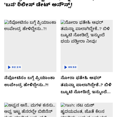
'ಬನ' ರಿಲೀಸ್ ಡೇಟ್ ಅನೌನ್ಸ್!
02:24
05:53
ನೆಪೋಟಿಸಂ ಬಗ್ಗೆ ಪ್ರಿಯಾಂಕಾ
ನೋರಾ ಫತೇಹಿ ಆಫರ್​
ಉಪೇಂದ್ರ ಹೇಳಿದ್ದೇನು..?!
ತಮನ್ನಾ ಪಾಲಾಗಿದ್ದೇಕೆ..? ಬಿಳಿ
ಬ್ಯೂಟಿ ನೋಡಿದ್ರೆ ಇನ್ಮುಂದೆ
ಭಯ ಪಡ್ತೀರಾ ನೀವು!