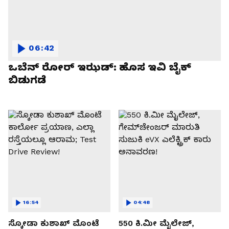
06:42
ಒಬೆನ್ ರೋರ್ ಇಝಡ್: ಹೊಸ ಇವಿ ಬೈಕ್
ಬಿಡುಗಡೆ
16:54
04:48
ಸ್ಕೋಡಾ ಕುಶಾಖ್ ಮೊಂಟೆ
550 ಕಿ.ಮೀ ಮೈಲೇಜ್,