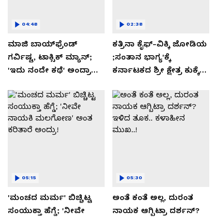
04:48
02:38
ಮಾಜಿ ಬಾಯ್‌ಫ್ರೆಂಡ್
ಕತ್ರಿನಾ ಕೈಫ್-ವಿಕ್ಕಿ ಜೋಡಿಯ
ಗರ್ವಿಷ್ಟ, ಟಾಕ್ಸಿಕ್ ಮ್ಯಾನ್;
;ಸಂತಾನ ಭಾಗ್ಯ'ಕ್ಕೆ
'ಇದು ನಂದೇ ಕಥೆ' ಅಂದ್ರಾ
ಕರ್ನಾಟಕದ ಶ್ರೀ ಕ್ಷೇತ್ರ ಕುಕ್ಕೆ
-ಗರ್ಲ್‌ಫ್ರೆಂಡ್- ರಶ್ಮಿಕಾ
ಸುಬ್ರಮಣ್ಯದ ನಂಟು!
ಮಂದಣ್ಣ?
05:15
05:30
'ಮಂಚದ ಮರ್ಮ' ಬಿಚ್ಚಿಟ್ಟ
ಅಂತೆ ಕಂತೆ ಅಲ್ಲ, ದುರಂತ
ಸಂಯುಕ್ತಾ ಹೆಗ್ಡೆ; 'ನೀವೇ
ನಾಯಕ ಆಗ್ಬಿಟ್ರಾ ದರ್ಶನ್?