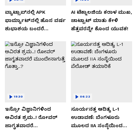
ವ್ಯಾಟ್ಸಾಪ್‌ನಲ್ಲಿ APK
AI ಟೆಕ್ನಾಲಜಿಯ ಕರಾಳ ಮುಖ,
ಫಾರ್ಮ್ಯಾಟ್‌ನಲ್ಲಿ ಹೊಸ ವರ್ಷ
ಚಾಟ್ಬಾಟ್ ಮಾತು ಕೇಳಿ
ಶುಭಾಶಯ ಬಂದರೆ
ಹೆತ್ತವರನ್ನೇ ಕೊಂದ ಯುವಕ!
ಡೌನ್ಲೋಡ್ ಮಾಡಬೇಡಿ!
19:30
06:22
ಇಸ್ರೋ ವಿಜ್ಞಾನಿಗಳಿಂದ
ಸೂರ್ಯನತ್ತ ಆದಿತ್ಯ L-1
ಅವಿರತ ಶ್ರಮ..! ರೋವರ್
ಉಡಾವಣೆ: ಬೆಂಗಳೂರು
ಜಾಗೃತವಾದರೆ
ಮೂಲದ IIA ಸಂಸ್ಥೆಯಿಂದ
ಮುಂದೇನಾಗುತ್ತೆ ಗೊತ್ತಾ..?
ಪೆಲೋಡ್‌ ತಯಾರಿಕೆ