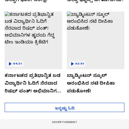
04:21
02:51
ಕರ್ನಾಟಕದ ಪ್ರತಿಭಾನ್ವಿತ ಬಡ
ಬ್ಯಾಡ್ಮಿಂಟನ್ ಸ್ಕೂಲ್​
ವಿದ್ಯಾರ್ಥಿನಿ ಓದಿಗೆ ನೆರವಾದ
ಆರಂಭಿಸಿದ ನಟಿ ದೀಪಿಕಾ
ರಿಷಭ್ ಪಂತ್! ಅಭಿಮಾನಿಗಳ
ಪಡುಕೋಣೆ!
ಹೃದಯ ಗೆದ್ದ ಟೀಂ ಇಂಡಿಯಾ
ಕ್ರಿಕೆಟಿಗ
ಇನ್ನಷ್ಟು ಓದಿ