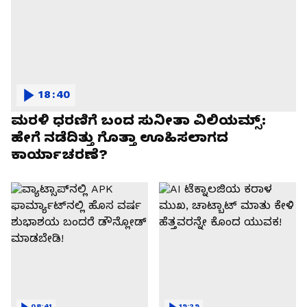
18:40
ಮರಳಿ ಧರಣಿಗೆ ಬಂದ ಸುನೀತಾ ವಿಲಿಯಮ್ಸ್:
ಹೇಗೆ ನಡೆದಿತ್ತು ಗೊತ್ತಾ ಊಹಿಸಲಾಗದ
ಕಾರ್ಯಾಚರಣೆ?
08:41
19:29