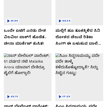
31:34
03:24
ಒಂದೇ ಏಟಿಗೆ ಎರಡು ದೇಶ
ಮಲ್ಲಿಗೆ ಹೂ ತೂಕಕ್ಕಿಳಿದ ಸಿನಿ
ವಿಲವಿಲ! ಪಾಕ್​​ಗೆ ಹೊಡೆತ..
ಲೋಕದ ಚೆಲುವೆ ರಿತಿಕಾ
ಚೀನಾ ಮಾರ್ಕೆಟ್​ ಕುಸಿತ!
ಸಿಂಗ್!‌ ಈ ಬಳುಕುವ ಬಾಲೆ
ಸೀಕ್ರೇಟ್‌ ಏನು?
02:11
17:29
ನಾನ್ ಬೇಲೆಬಲ್ ವಾರೆಂಟ್;
ಸಿಎಂ ಸಿದ್ದರಾಮಯ್ಯ ಪದೇ