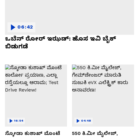
06:42
ಒಬೆನ್ ರೋರ್ ಇಝಡ್: ಹೊಸ ಇವಿ ಬೈಕ್
ಬಿಡುಗಡೆ
16:54
04:48
ಸ್ಕೋಡಾ ಕುಶಾಖ್ ಮೊಂಟೆ
550 ಕಿ.ಮೀ ಮೈಲೇಜ್,