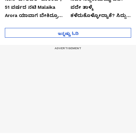
51 ವರ್ಷದ ನಟಿ Malaika
ಪದೇ ತಾಳ್ಮೆ
Arora ಯಾವಾಗ ಬೇಕಿದ್ರೂ
ಕಳೆದುಕೊಳ್ಳೋದ್ಯಾಕೆ? ಸಿದ್ದು
ಜೈಲಿಗೆ ಹೋಗ್ತಾರೆ!
ಸಿಟ್ಟಿನ ಗುಟ್ಟು!
ಇನ್ನಷ್ಟು ಓದಿ