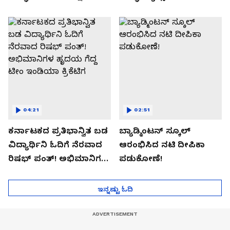
04:21
02:51
ಕರ್ನಾಟಕದ ಪ್ರತಿಭಾನ್ವಿತ ಬಡ
ಬ್ಯಾಡ್ಮಿಂಟನ್ ಸ್ಕೂಲ್​
ವಿದ್ಯಾರ್ಥಿನಿ ಓದಿಗೆ ನೆರವಾದ
ಆರಂಭಿಸಿದ ನಟಿ ದೀಪಿಕಾ
ರಿಷಭ್ ಪಂತ್! ಅಭಿಮಾನಿಗಳ
ಪಡುಕೋಣೆ!
ಹೃದಯ ಗೆದ್ದ ಟೀಂ ಇಂಡಿಯಾ
ಕ್ರಿಕೆಟಿಗ
ಇನ್ನಷ್ಟು ಓದಿ