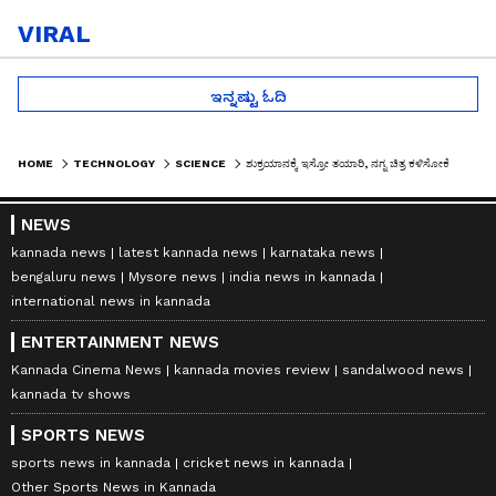
VIRAL
ಇನ್ನಷ್ಟು ಓದಿ
HOME
TECHNOLOGY
SCIENCE
ಶುಕ್ರಯಾನಕ್ಕೆ ಇಸ್ರೋ ತಯಾರಿ, ನಗ್ನ ಚಿತ್ರ ಕಳಿಸೋಕೆ ನಾಸಾ ರೆಡಿ: ಗೆಲ್ಲೋದು ಯಾರು?
NEWS
kannada news
latest kannada news
karnataka news
bengaluru news
Mysore news
india news in kannada
international news in kannada
ENTERTAINMENT NEWS
Kannada Cinema News
kannada movies review
sandalwood news
kannada tv shows
SPORTS NEWS
sports news in kannada
cricket news in kannada
Other Sports News in Kannada