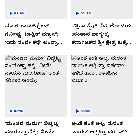
04:48
02:38
ಮಾಜಿ ಬಾಯ್‌ಫ್ರೆಂಡ್
ಕತ್ರಿನಾ ಕೈಫ್-ವಿಕ್ಕಿ ಜೋಡಿಯ
ಗರ್ವಿಷ್ಟ, ಟಾಕ್ಸಿಕ್ ಮ್ಯಾನ್;
;ಸಂತಾನ ಭಾಗ್ಯ'ಕ್ಕೆ
'ಇದು ನಂದೇ ಕಥೆ' ಅಂದ್ರಾ
ಕರ್ನಾಟಕದ ಶ್ರೀ ಕ್ಷೇತ್ರ ಕುಕ್ಕೆ
-ಗರ್ಲ್‌ಫ್ರೆಂಡ್- ರಶ್ಮಿಕಾ
ಸುಬ್ರಮಣ್ಯದ ನಂಟು!
ಮಂದಣ್ಣ?
05:15
05:30
'ಮಂಚದ ಮರ್ಮ' ಬಿಚ್ಚಿಟ್ಟ
ಅಂತೆ ಕಂತೆ ಅಲ್ಲ, ದುರಂತ
ಸಂಯುಕ್ತಾ ಹೆಗ್ಡೆ; 'ನೀವೇ
ನಾಯಕ ಆಗ್ಬಿಟ್ರಾ ದರ್ಶನ್?