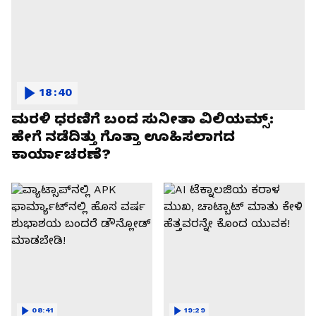
18:40
ಮರಳಿ ಧರಣಿಗೆ ಬಂದ ಸುನೀತಾ ವಿಲಿಯಮ್ಸ್:
ಹೇಗೆ ನಡೆದಿತ್ತು ಗೊತ್ತಾ ಊಹಿಸಲಾಗದ
ಕಾರ್ಯಾಚರಣೆ?
08:41
19:29