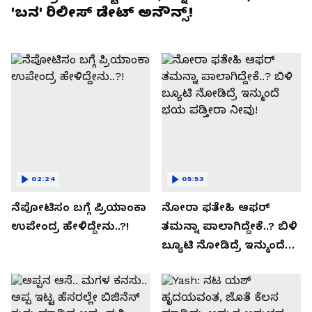
'ಬನ' ರಿಲೀಸ್ ಡೇಟ್ ಅನೌನ್ಸ್!
02:24
05:53
ನೆಪೋಟಿಸಂ ಬಗ್ಗೆ ಪ್ರಿಯಾಂಕಾ
ನೋರಾ ಫತೇಹಿ ಆಫರ್​
ಉಪೇಂದ್ರ ಹೇಳಿದ್ದೇನು..?!
ತಮನ್ನಾ ಪಾಲಾಗಿದ್ದೇಕೆ..? ಬಿಳಿ
ಬ್ಯೂಟಿ ನೋಡಿದ್ರೆ ಇನ್ಮುಂದೆ
ಭಯ ಪಡ್ತೀರಾ ನೀವು!