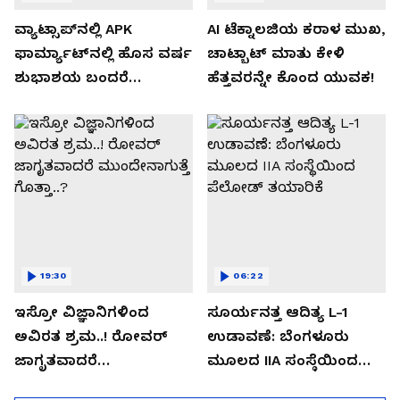
ವ್ಯಾಟ್ಸಾಪ್‌ನಲ್ಲಿ APK
AI ಟೆಕ್ನಾಲಜಿಯ ಕರಾಳ ಮುಖ,
ಫಾರ್ಮ್ಯಾಟ್‌ನಲ್ಲಿ ಹೊಸ ವರ್ಷ
ಚಾಟ್ಬಾಟ್ ಮಾತು ಕೇಳಿ
ಶುಭಾಶಯ ಬಂದರೆ
ಹೆತ್ತವರನ್ನೇ ಕೊಂದ ಯುವಕ!
ಡೌನ್ಲೋಡ್ ಮಾಡಬೇಡಿ!
19:30
06:22
ಇಸ್ರೋ ವಿಜ್ಞಾನಿಗಳಿಂದ
ಸೂರ್ಯನತ್ತ ಆದಿತ್ಯ L-1
ಅವಿರತ ಶ್ರಮ..! ರೋವರ್
ಉಡಾವಣೆ: ಬೆಂಗಳೂರು
ಜಾಗೃತವಾದರೆ
ಮೂಲದ IIA ಸಂಸ್ಥೆಯಿಂದ
ಮುಂದೇನಾಗುತ್ತೆ ಗೊತ್ತಾ..?
ಪೆಲೋಡ್‌ ತಯಾರಿಕೆ