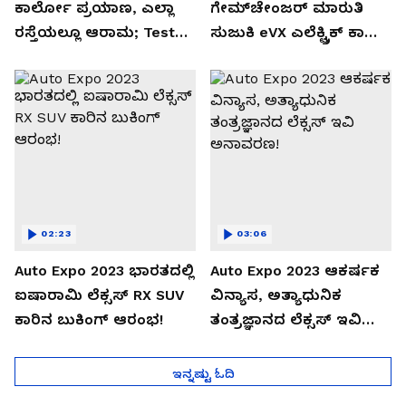
ಕಾರ್ಲೋ ಪ್ರಯಾಣ, ಎಲ್ಲಾ
ಗೇಮ್‌ಚೇಂಜರ್ ಮಾರುತಿ
ರಸ್ತೆಯಲ್ಲೂ ಆರಾಮ; Test
ಸುಜುಕಿ eVX ಎಲೆಕ್ಟ್ರಿಕ್ ಕಾರು
Drive Review!
ಅನಾವರಣ!
02:23
03:06
Auto Expo 2023 ಭಾರತದಲ್ಲಿ
Auto Expo 2023 ಆಕರ್ಷಕ
ಐಷಾರಾಮಿ ಲೆಕ್ಸಸ್ RX SUV
ವಿನ್ಯಾಸ, ಅತ್ಯಾಧುನಿಕ
ಕಾರಿನ ಬುಕಿಂಗ್ ಆರಂಭ!
ತಂತ್ರಜ್ಞಾನದ ಲೆಕ್ಸಸ್ ಇವಿ
ಅನಾವರಣ!
ಇನ್ನಷ್ಟು ಓದಿ