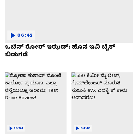
06:42
ಒಬೆನ್ ರೋರ್ ಇಝಡ್: ಹೊಸ ಇವಿ ಬೈಕ್
ಬಿಡುಗಡೆ
16:54
04:48