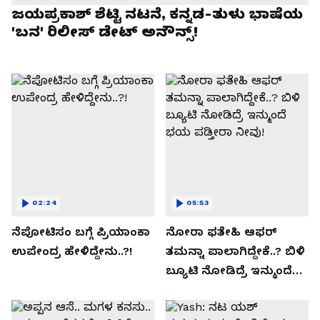
ಜಯಪ್ರಕಾಶ್ ಶೆಟ್ಟಿ ನಟನೆ, ಕನ್ನಡ-ತುಳು ಭಾಷೆಯ
'ಬನ' ರಿಲೀಸ್ ಡೇಟ್ ಅನೌನ್ಸ್!
02:24
05:53
ನೆಪೋಟಿಸಂ ಬಗ್ಗೆ ಪ್ರಿಯಾಂಕಾ
ನೋರಾ ಫತೇಹಿ ಆಫರ್​
ಉಪೇಂದ್ರ ಹೇಳಿದ್ದೇನು..?!
ತಮನ್ನಾ ಪಾಲಾಗಿದ್ದೇಕೆ..? ಬಿಳಿ
ಬ್ಯೂಟಿ ನೋಡಿದ್ರೆ ಇನ್ಮುಂದೆ
ಭಯ ಪಡ್ತೀರಾ ನೀವು!