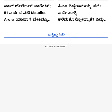
ನಾನ್ ಬೇಲೆಬಲ್ ವಾರೆಂಟ್;
ಸಿಎಂ ಸಿದ್ದರಾಮಯ್ಯ ಪದೇ
51 ವರ್ಷದ ನಟಿ Malaika
ಪದೇ ತಾಳ್ಮೆ
Arora ಯಾವಾಗ ಬೇಕಿದ್ರೂ
ಕಳೆದುಕೊಳ್ಳೋದ್ಯಾಕೆ? ಸಿದ್ದು
ಜೈಲಿಗೆ ಹೋಗ್ತಾರೆ!
ಸಿಟ್ಟಿನ ಗುಟ್ಟು!
ಇನ್ನಷ್ಟು ಓದಿ