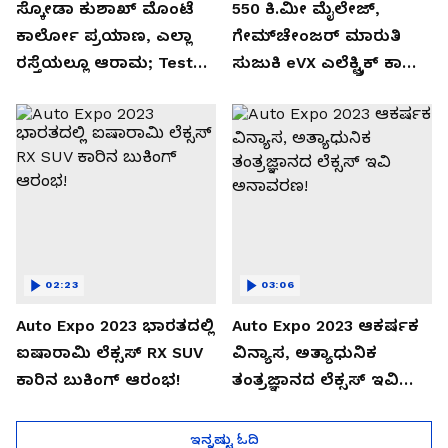
ಸ್ಕೋಡಾ ಕುಶಾಖ್ ಮೊಂಟೆ
550 ಕಿ.ಮೀ ಮೈಲೇಜ್,
ಕಾರ್ಲೋ ಪ್ರಯಾಣ, ಎಲ್ಲಾ
ಗೇಮ್‌ಚೇಂಜರ್ ಮಾರುತಿ
ರಸ್ತೆಯಲ್ಲೂ ಆರಾಮ; Test
ಸುಜುಕಿ eVX ಎಲೆಕ್ಟ್ರಿಕ್ ಕಾರು
Drive Review!
ಅನಾವರಣ!
02:23
03:06
Auto Expo 2023 ಭಾರತದಲ್ಲಿ
Auto Expo 2023 ಆಕರ್ಷಕ
ಐಷಾರಾಮಿ ಲೆಕ್ಸಸ್ RX SUV
ವಿನ್ಯಾಸ, ಅತ್ಯಾಧುನಿಕ
ಕಾರಿನ ಬುಕಿಂಗ್ ಆರಂಭ!
ತಂತ್ರಜ್ಞಾನದ ಲೆಕ್ಸಸ್ ಇವಿ
ಅನಾವರಣ!
ಇನ್ನಷ್ಟು ಓದಿ