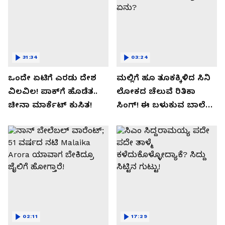
31:34
03:24
ಒಂದೇ ಏಟಿಗೆ ಎರಡು ದೇಶ
ಮಲ್ಲಿಗೆ ಹೂ ತೂಕಕ್ಕಿಳಿದ ಸಿನಿ
ವಿಲವಿಲ! ಪಾಕ್​​ಗೆ ಹೊಡೆತ..
ಲೋಕದ ಚೆಲುವೆ ರಿತಿಕಾ
ಚೀನಾ ಮಾರ್ಕೆಟ್​ ಕುಸಿತ!
ಸಿಂಗ್!‌ ಈ ಬಳುಕುವ ಬಾಲೆ
ಸೀಕ್ರೇಟ್‌ ಏನು?
02:11
17:29