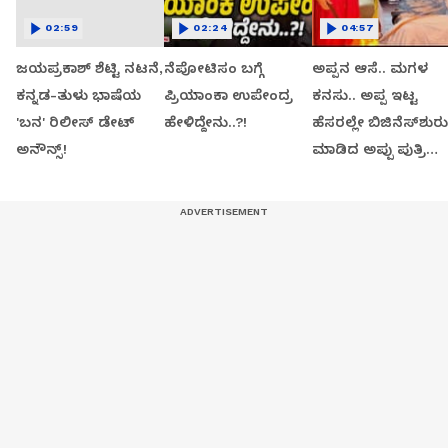
02:59
02:24
04:57
ಜಯಪ್ರಕಾಶ್ ಶೆಟ್ಟಿ ನಟನೆ,
ನೆಪೋಟಿಸಂ ಬಗ್ಗೆ
ಅಪ್ಪನ ಆಸೆ.. ಮಗಳ
ಕನ್ನಡ-ತುಳು ಭಾಷೆಯ
ಪ್ರಿಯಾಂಕಾ ಉಪೇಂದ್ರ
ಕನಸು.. ಅಪ್ಪ ಇಟ್ಟ
'ಬನ' ರಿಲೀಸ್ ಡೇಟ್
ಹೇಳಿದ್ದೇನು..?!
ಹೆಸರಲ್ಲೇ ಬಿಜಿನೆಸ್​ಶುರು
ಅನೌನ್ಸ್!
ಮಾಡಿದ ಅಪ್ಪು ಪುತ್ರಿ
ವಂದಿತಾ..!