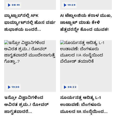
08:41
19:29
ವ್ಯಾಟ್ಸಾಪ್‌ನಲ್ಲಿ APK
AI ಟೆಕ್ನಾಲಜಿಯ ಕರಾಳ ಮುಖ,
ಫಾರ್ಮ್ಯಾಟ್‌ನಲ್ಲಿ ಹೊಸ ವರ್ಷ
ಚಾಟ್ಬಾಟ್ ಮಾತು ಕೇಳಿ
ಶುಭಾಶಯ ಬಂದರೆ
ಹೆತ್ತವರನ್ನೇ ಕೊಂದ ಯುವಕ!
ಡೌನ್ಲೋಡ್ ಮಾಡಬೇಡಿ!
19:30
06:22
ಇಸ್ರೋ ವಿಜ್ಞಾನಿಗಳಿಂದ
ಸೂರ್ಯನತ್ತ ಆದಿತ್ಯ L-1
ಅವಿರತ ಶ್ರಮ..! ರೋವರ್
ಉಡಾವಣೆ: ಬೆಂಗಳೂರು
ಜಾಗೃತವಾದರೆ
ಮೂಲದ IIA ಸಂಸ್ಥೆಯಿಂದ