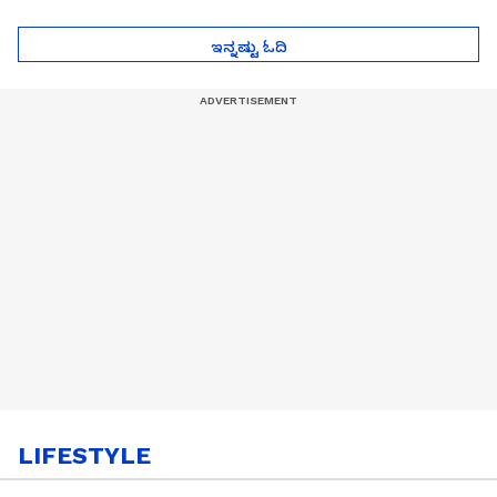
ಮುಂದೇನಾಗುತ್ತೆ ಗೊತ್ತಾ..?
ಪೆಲೋಡ್‌ ತಯಾರಿಕೆ
ಇನ್ನಷ್ಟು ಓದಿ
LIFESTYLE