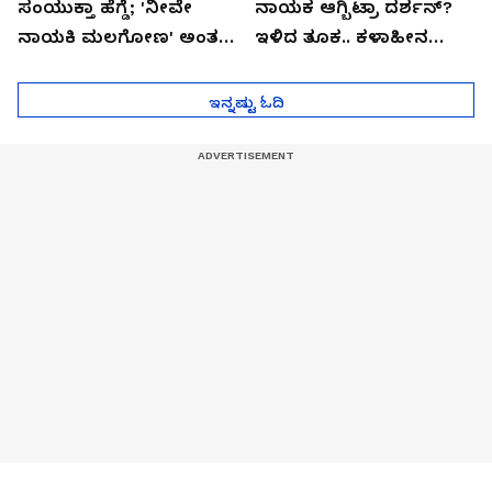
ಸಂಯುಕ್ತಾ ಹೆಗ್ಡೆ; 'ನೀವೇ
ನಾಯಕ ಆಗ್ಬಿಟ್ರಾ ದರ್ಶನ್?
ನಾಯಕಿ ಮಲಗೋಣ' ಅಂತ
ಇಳಿದ ತೂಕ.. ಕಳಾಹೀನ
ಕರಿತಾರೆ ಅಂದ್ರು!
ಮುಖ..!
ಇನ್ನಷ್ಟು ಓದಿ