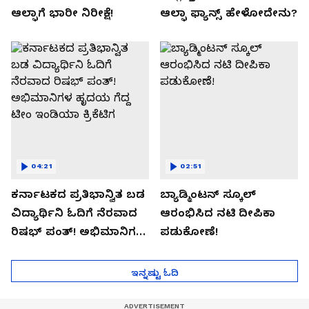
ಆಲ್ಫಾಗೆ ಭಾರೀ ನಿರೀಕ್ಷೆ!
ಆಲ್ಫಾ ಫ್ಯಾನ್ಸ್ ಹೇಳೋದೇನು?
04:21
02:51
ಕರ್ನಾಟಕದ ಪ್ರತಿಭಾನ್ವಿತ ಬಡ
ಬ್ಯಾಡ್ಮಿಂಟನ್ ಸ್ಕೂಲ್​
ವಿದ್ಯಾರ್ಥಿನಿ ಓದಿಗೆ ನೆರವಾದ
ಆರಂಭಿಸಿದ ನಟಿ ದೀಪಿಕಾ
ರಿಷಭ್ ಪಂತ್! ಅಭಿಮಾನಿಗಳ
ಪಡುಕೋಣೆ!
ಹೃದಯ ಗೆದ್ದ ಟೀಂ ಇಂಡಿಯಾ
ಕ್ರಿಕೆಟಿಗ
ಇನ್ನಷ್ಟು ಓದಿ