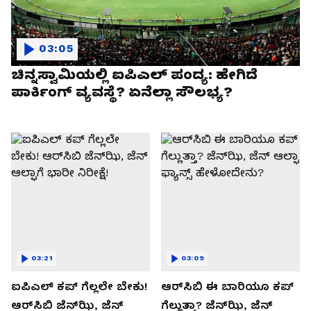
03:05
ಚಿನ್ನಸ್ವಾಮಿಯಲ್ಲಿ ಐಪಿಎಲ್‌ ಪಂದ್ಯ: ಹೇಗಿದೆ
ಪಾರ್ಕಿಂಗ್ ವ್ಯವಸ್ಥೆ? ಏನೆಲ್ಲಾ ಸೌಲಭ್ಯ?
03:21
03:09
ಐಪಿಎಲ್ ಕಪ್‌ ಗೆಲ್ಲಲೇ ಬೇಕು!
ಆರ್‌ಸಿಬಿ ಈ ಬಾರಿಯೂ ಕಪ್‌
ಆರ್‌ಸಿಬಿ ಜೆನ್‌ಝಿ, ಜೆನ್‌
ಗೆಲ್ಲುತ್ತಾ? ಜೆನ್‌ಝಿ, ಜೆನ್‌