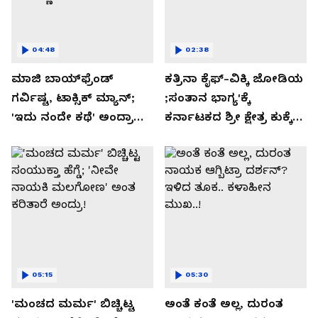
04:48
02:38
ಮಾಜಿ ಬಾಯ್‌ಫ್ರೆಂಡ್
ಕತ್ರಿನಾ ಕೈಫ್-ವಿಕ್ಕಿ ಜೋಡಿಯ
ಗರ್ವಿಷ್ಟ, ಟಾಕ್ಸಿಕ್ ಮ್ಯಾನ್;
;ಸಂತಾನ ಭಾಗ್ಯ'ಕ್ಕೆ
'ಇದು ನಂದೇ ಕಥೆ' ಅಂದ್ರಾ
ಕರ್ನಾಟಕದ ಶ್ರೀ ಕ್ಷೇತ್ರ ಕುಕ್ಕೆ
-ಗರ್ಲ್‌ಫ್ರೆಂಡ್- ರಶ್ಮಿಕಾ
ಸುಬ್ರಮಣ್ಯದ ನಂಟು!
ಮಂದಣ್ಣ?
05:15
05:30
'ಮಂಚದ ಮರ್ಮ' ಬಿಚ್ಚಿಟ್ಟ
ಅಂತೆ ಕಂತೆ ಅಲ್ಲ, ದುರಂತ