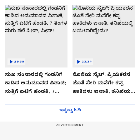
ಬಿಗ್ ಟ್ವಿಸ್ಟ್
29:39
23:34
ಸುಖ ಸಂಸಾರದಲ್ಲಿ ಗಂಡನಿಗೆ
ಸೊಸೆಯ ಸ್ಕೆಚ್: ಪ್ರಿಯಕರನ
ಕಾಡಿದ ಅನುಮಾನದ ಪಿಶಾಚಿ;
ಜೊತೆ ಸೇರಿ ಮನೆಗೇ ಕನ್ನ
ಸುತ್ತಿಗೆ ಏಟಿಗೆ ಹೆಂಡತಿ, 7
ಹಾಕಿದಳು ಐನಾತಿ, ತನಿಖೆಯಲ್ಲಿ
ತಿಂಗಳ ಮಗು ತಲೆ ಪೀಸ್,
ಬಯಲಾಗಿದ್ದೇನು?
ಪೀಸ್!
ಇನ್ನಷ್ಟು ಓದಿ