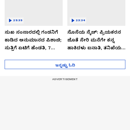
29:39
23:34
ಸುಖ ಸಂಸಾರದಲ್ಲಿ ಗಂಡನಿಗೆ
ಸೊಸೆಯ ಸ್ಕೆಚ್: ಪ್ರಿಯಕರನ
ಕಾಡಿದ ಅನುಮಾನದ ಪಿಶಾಚಿ;
ಜೊತೆ ಸೇರಿ ಮನೆಗೇ ಕನ್ನ
ಸುತ್ತಿಗೆ ಏಟಿಗೆ ಹೆಂಡತಿ, 7
ಹಾಕಿದಳು ಐನಾತಿ, ತನಿಖೆಯಲ್ಲಿ
ತಿಂಗಳ ಮಗು ತಲೆ ಪೀಸ್,
ಬಯಲಾಗಿದ್ದೇನು?
ಪೀಸ್!
ಇನ್ನಷ್ಟು ಓದಿ