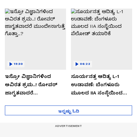
ಡೌನ್ಲೋಡ್ ಮಾಡಬೇಡಿ!
19:30
06:22
ಇಸ್ರೋ ವಿಜ್ಞಾನಿಗಳಿಂದ
ಸೂರ್ಯನತ್ತ ಆದಿತ್ಯ L-1
ಅವಿರತ ಶ್ರಮ..! ರೋವರ್
ಉಡಾವಣೆ: ಬೆಂಗಳೂರು
ಜಾಗೃತವಾದರೆ
ಮೂಲದ IIA ಸಂಸ್ಥೆಯಿಂದ
ಮುಂದೇನಾಗುತ್ತೆ ಗೊತ್ತಾ..?
ಪೆಲೋಡ್‌ ತಯಾರಿಕೆ
ಇನ್ನಷ್ಟು ಓದಿ