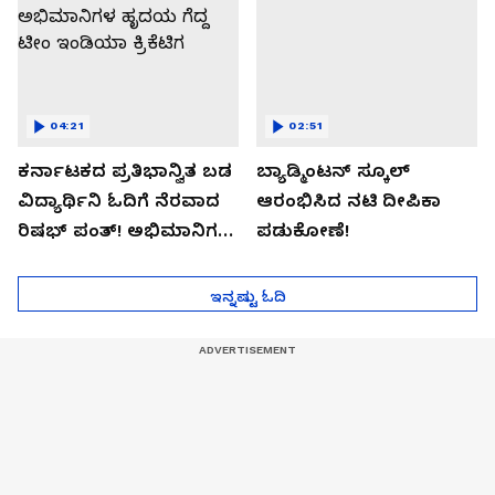
04:21
02:51
ಕರ್ನಾಟಕದ ಪ್ರತಿಭಾನ್ವಿತ ಬಡ
ಬ್ಯಾಡ್ಮಿಂಟನ್ ಸ್ಕೂಲ್​
ವಿದ್ಯಾರ್ಥಿನಿ ಓದಿಗೆ ನೆರವಾದ
ಆರಂಭಿಸಿದ ನಟಿ ದೀಪಿಕಾ
ರಿಷಭ್ ಪಂತ್! ಅಭಿಮಾನಿಗಳ
ಪಡುಕೋಣೆ!
ಹೃದಯ ಗೆದ್ದ ಟೀಂ ಇಂಡಿಯಾ
ಕ್ರಿಕೆಟಿಗ
ಇನ್ನಷ್ಟು ಓದಿ