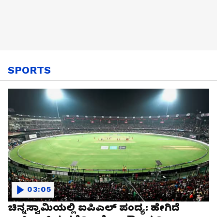
SPORTS
03:05
ಚಿನ್ನಸ್ವಾಮಿಯಲ್ಲಿ ಐಪಿಎಲ್‌ ಪಂದ್ಯ: ಹೇಗಿದೆ