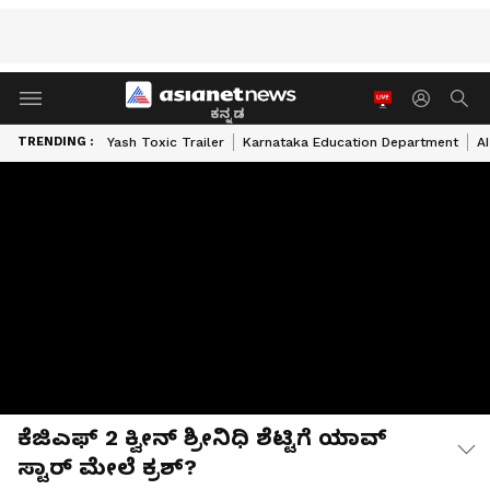
ಕನ್ನಡ
TRENDING :
Yash Toxic Trailer
Karnataka Education Department
A
ಕೆಜಿಎಫ್ 2 ಕ್ವೀನ್ ಶ್ರೀನಿಧಿ ಶೆಟ್ಟಿಗೆ ಯಾವ್
ಸ್ಟಾರ್ ಮೇಲೆ ಕ್ರಶ್?