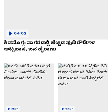
04:02
ಶಿವಮೊಗ್ಗ: ಸಾಗರದಲ್ಲಿ ಹೆಚ್ಚಿದ ಪುಡಿರೌಡಿಗಳ
ಅಟ್ಟಹಾಸ, ಜನ ಹೈರಾಣು
31:34
03:24