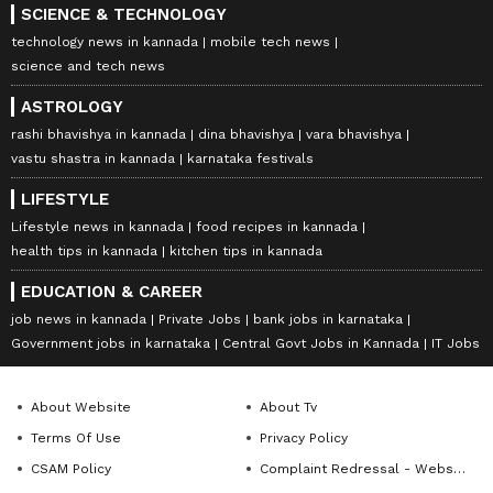
SCIENCE & TECHNOLOGY
technology news in kannada
mobile tech news
science and tech news
ASTROLOGY
rashi bhavishya in kannada
dina bhavishya
vara bhavishya
vastu shastra in kannada
karnataka festivals
LIFESTYLE
Lifestyle news in kannada
food recipes in kannada
health tips in kannada
kitchen tips in kannada
EDUCATION & CAREER
job news in kannada
Private Jobs
bank jobs in karnataka
Government jobs in karnataka
Central Govt Jobs in Kannada
IT Jobs
About Website
About Tv
Terms Of Use
Privacy Policy
CSAM Policy
Complaint Redressal - Website