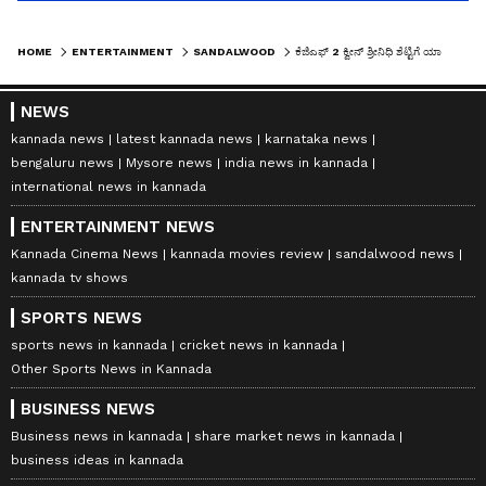
HOME
ENTERTAINMENT
SANDALWOOD
ಕೆಜಿಎಫ್ 2 ಕ್ವೀನ್ ಶ್ರೀನಿಧಿ ಶೆಟ್ಟಿಗೆ ಯಾವ್ ಸ್ಟಾರ್ ಮೇಲೆ ಕ್ರಶ್?
NEWS
kannada news
latest kannada news
karnataka news
bengaluru news
Mysore news
india news in kannada
international news in kannada
ENTERTAINMENT NEWS
Kannada Cinema News
kannada movies review
sandalwood news
kannada tv shows
SPORTS NEWS
sports news in kannada
cricket news in kannada
Other Sports News in Kannada
BUSINESS NEWS
Business news in kannada
share market news in kannada
business ideas in kannada