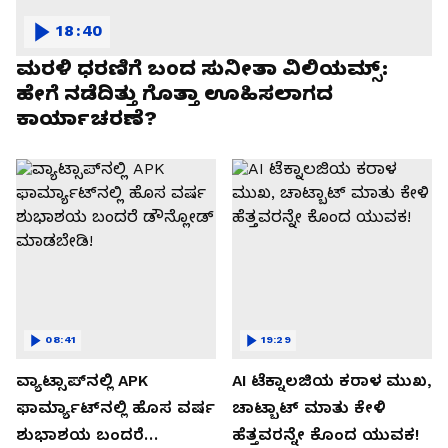
18:40
ಮರಳಿ ಧರಣಿಗೆ ಬಂದ ಸುನೀತಾ ವಿಲಿಯಮ್ಸ್:
ಹೇಗೆ ನಡೆದಿತ್ತು ಗೊತ್ತಾ ಊಹಿಸಲಾಗದ
ಕಾರ್ಯಾಚರಣೆ?
08:41
19:29
ವ್ಯಾಟ್ಸಾಪ್‌ನಲ್ಲಿ APK
AI ಟೆಕ್ನಾಲಜಿಯ ಕರಾಳ ಮುಖ,
ಫಾರ್ಮ್ಯಾಟ್‌ನಲ್ಲಿ ಹೊಸ ವರ್ಷ
ಚಾಟ್ಬಾಟ್ ಮಾತು ಕೇಳಿ
ಶುಭಾಶಯ ಬಂದರೆ
ಹೆತ್ತವರನ್ನೇ ಕೊಂದ ಯುವಕ!