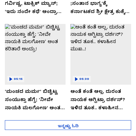
ಗರ್ವಿಷ್ಟ, ಟಾಕ್ಸಿಕ್ ಮ್ಯಾನ್;
;ಸಂತಾನ ಭಾಗ್ಯ'ಕ್ಕೆ
'ಇದು ನಂದೇ ಕಥೆ' ಅಂದ್ರಾ
ಕರ್ನಾಟಕದ ಶ್ರೀ ಕ್ಷೇತ್ರ ಕುಕ್ಕೆ
-ಗರ್ಲ್‌ಫ್ರೆಂಡ್- ರಶ್ಮಿಕಾ
ಸುಬ್ರಮಣ್ಯದ ನಂಟು!
ಮಂದಣ್ಣ?
05:15
05:30
'ಮಂಚದ ಮರ್ಮ' ಬಿಚ್ಚಿಟ್ಟ
ಅಂತೆ ಕಂತೆ ಅಲ್ಲ, ದುರಂತ
ಸಂಯುಕ್ತಾ ಹೆಗ್ಡೆ; 'ನೀವೇ
ನಾಯಕ ಆಗ್ಬಿಟ್ರಾ ದರ್ಶನ್?
ನಾಯಕಿ ಮಲಗೋಣ' ಅಂತ
ಇಳಿದ ತೂಕ.. ಕಳಾಹೀನ
ಕರಿತಾರೆ ಅಂದ್ರು!
ಮುಖ..!
ಇನ್ನಷ್ಟು ಓದಿ