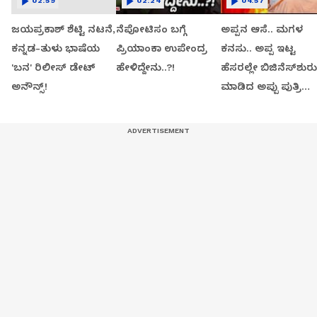
02:59
02:24
04:57
ಜಯಪ್ರಕಾಶ್ ಶೆಟ್ಟಿ ನಟನೆ,
ನೆಪೋಟಿಸಂ ಬಗ್ಗೆ
ಅಪ್ಪನ ಆಸೆ.. ಮಗಳ
ಕನ್ನಡ-ತುಳು ಭಾಷೆಯ
ಪ್ರಿಯಾಂಕಾ ಉಪೇಂದ್ರ
ಕನಸು.. ಅಪ್ಪ ಇಟ್ಟ
'ಬನ' ರಿಲೀಸ್ ಡೇಟ್
ಹೇಳಿದ್ದೇನು..?!
ಹೆಸರಲ್ಲೇ ಬಿಜಿನೆಸ್​ಶುರು
ಅನೌನ್ಸ್!
ಮಾಡಿದ ಅಪ್ಪು ಪುತ್ರಿ
ವಂದಿತಾ..!