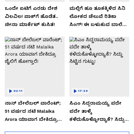
ಒಂದೇ ಏಟಿಗೆ ಎರಡು ದೇಶ
ಮಲ್ಲಿಗೆ ಹೂ ತೂಕಕ್ಕಿಳಿದ ಸಿನಿ
ವಿಲವಿಲ! ಪಾಕ್​​ಗೆ ಹೊಡೆತ..
ಲೋಕದ ಚೆಲುವೆ ರಿತಿಕಾ
ಚೀನಾ ಮಾರ್ಕೆಟ್​ ಕುಸಿತ!
ಸಿಂಗ್!‌ ಈ ಬಳುಕುವ ಬಾಲೆ
ಸೀಕ್ರೇಟ್‌ ಏನು?
02:11
17:29
ನಾನ್ ಬೇಲೆಬಲ್ ವಾರೆಂಟ್;
ಸಿಎಂ ಸಿದ್ದರಾಮಯ್ಯ ಪದೇ
51 ವರ್ಷದ ನಟಿ Malaika
ಪದೇ ತಾಳ್ಮೆ
Arora ಯಾವಾಗ ಬೇಕಿದ್ರೂ
ಕಳೆದುಕೊಳ್ಳೋದ್ಯಾಕೆ? ಸಿದ್ದು
ಜೈಲಿಗೆ ಹೋಗ್ತಾರೆ!
ಸಿಟ್ಟಿನ ಗುಟ್ಟು!