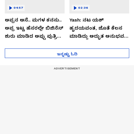
04:57
02:36
ಅಪ್ಪನ ಆಸೆ.. ಮಗಳ ಕನಸು..
Yash: ನಟ ಯಶ್​
ಅಪ್ಪ ಇಟ್ಟ ಹೆಸರಲ್ಲೇ ಬಿಜಿನೆಸ್​
ಹೃದಯವಂತ, ಜೊತೆ ಕೆಲಸ
ಶುರು ಮಾಡಿದ ಅಪ್ಪು ಪುತ್ರಿ
ಮಾಡಿದ್ದು ಅದ್ಭುತ ಅನುಭವ:
ವಂದಿತಾ..!
ತಾರಾ ಸುತಾರಿಯಾ
ಇನ್ನಷ್ಟು ಓದಿ