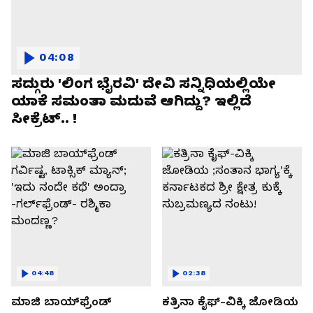
04:08
ಸದ್ಗುರು 'ಲಿಂಗ ಭೈರವಿ' ದೇವಿ ಸನ್ನಿಧಿಯಲ್ಲಿಯೇ
ಯಾಕೆ ಸಮಂತಾ ಮದುವೆ ಆಗಿದ್ದು? ಇಲ್ಲಿದೆ
ಸೀಕ್ರೆಟ್.. !
04:48
02:38
ಮಾಜಿ ಬಾಯ್‌ಫ್ರೆಂಡ್
ಕತ್ರಿನಾ ಕೈಫ್-ವಿಕ್ಕಿ ಜೋಡಿಯ