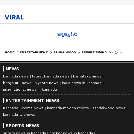
VIRAL
ಇನ್ನಷ್ಟು ಓದಿ
HOME
ENTERTAINMENT
SANDALWOOD
TRIBBLE RIDING ಹೆಸರಲ್ಲಿ ಮಾತ್ರವಲ್ಲ ನಡವಳಿಕೆಯಲ್ಲೂ ಗಣೇಶ್‌ ಗೋಲ್ಡನ್: ಅದಿತಿ ಪ್ರಭುದೇವ
NEWS
kannada news
latest kannada news
karnataka news
bengaluru news
Mysore news
india news in kannada
international news in kannada
ENTERTAINMENT NEWS
Kannada Cinema News
kannada movies review
sandalwood news
kannada tv shows
SPORTS NEWS
sports news in kannada
cricket news in kannada