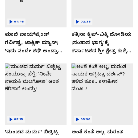
04:48
02:38
ಮಾಜಿ ಬಾಯ್‌ಫ್ರೆಂಡ್
ಕತ್ರಿನಾ ಕೈಫ್-ವಿಕ್ಕಿ ಜೋಡಿಯ
ಗರ್ವಿಷ್ಟ, ಟಾಕ್ಸಿಕ್ ಮ್ಯಾನ್;
;ಸಂತಾನ ಭಾಗ್ಯ'ಕ್ಕೆ
'ಇದು ನಂದೇ ಕಥೆ' ಅಂದ್ರಾ
ಕರ್ನಾಟಕದ ಶ್ರೀ ಕ್ಷೇತ್ರ ಕುಕ್ಕೆ
-ಗರ್ಲ್‌ಫ್ರೆಂಡ್- ರಶ್ಮಿಕಾ
ಸುಬ್ರಮಣ್ಯದ ನಂಟು!
ಮಂದಣ್ಣ?
05:15
05:30
'ಮಂಚದ ಮರ್ಮ' ಬಿಚ್ಚಿಟ್ಟ
ಅಂತೆ ಕಂತೆ ಅಲ್ಲ, ದುರಂತ