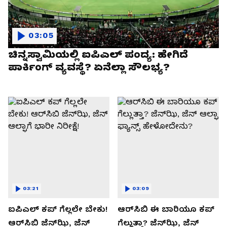
03:05
ಚಿನ್ನಸ್ವಾಮಿಯಲ್ಲಿ ಐಪಿಎಲ್‌ ಪಂದ್ಯ: ಹೇಗಿದೆ
ಪಾರ್ಕಿಂಗ್ ವ್ಯವಸ್ಥೆ? ಏನೆಲ್ಲಾ ಸೌಲಭ್ಯ?
03:21
03:09
ಐಪಿಎಲ್ ಕಪ್‌ ಗೆಲ್ಲಲೇ ಬೇಕು!
ಆರ್‌ಸಿಬಿ ಈ ಬಾರಿಯೂ ಕಪ್‌
ಆರ್‌ಸಿಬಿ ಜೆನ್‌ಝಿ, ಜೆನ್‌
ಗೆಲ್ಲುತ್ತಾ? ಜೆನ್‌ಝಿ, ಜೆನ್‌