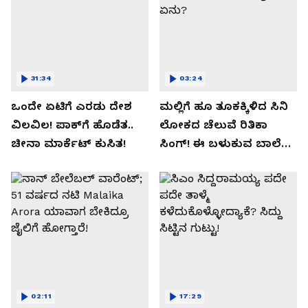
31:34
03:24
ಒಂದೇ ಏಟಿಗೆ ಎರಡು ದೇಶ
ಮಲ್ಲಿಗೆ ಹೂ ತೂಕಕ್ಕಿಳಿದ ಸಿನಿ
ವಿಲವಿಲ! ಪಾಕ್​​ಗೆ ಹೊಡೆತ..
ಲೋಕದ ಚೆಲುವೆ ರಿತಿಕಾ
ಚೀನಾ ಮಾರ್ಕೆಟ್​ ಕುಸಿತ!
ಸಿಂಗ್!‌ ಈ ಬಳುಕುವ ಬಾಲೆ
ಸೀಕ್ರೇಟ್‌ ಏನು?
02:11
17:29