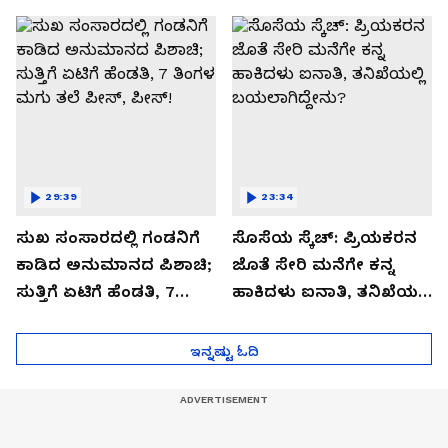
ಬಿಗ್ ಟ್ವಿಸ್ಟ್
29:39
23:34
ಸುಖ ಸಂಸಾರದಲ್ಲಿ ಗಂಡನಿಗೆ
ಸೊಸೆಯ ಸ್ಕೆಚ್: ಪ್ರಿಯಕರನ
ಕಾಡಿದ ಅನುಮಾನದ ಪಿಶಾಚಿ;
ಜೊತೆ ಸೇರಿ ಮನೆಗೇ ಕನ್ನ
ಸುತ್ತಿಗೆ ಏಟಿಗೆ ಹೆಂಡತಿ, 7
ಹಾಕಿದಳು ಐನಾತಿ, ತನಿಖೆಯಲ್ಲಿ
ತಿಂಗಳ ಮಗು ತಲೆ ಪೀಸ್,
ಬಯಲಾಗಿದ್ದೇನು?
ಪೀಸ್!
ಇನ್ನಷ್ಟು ಓದಿ