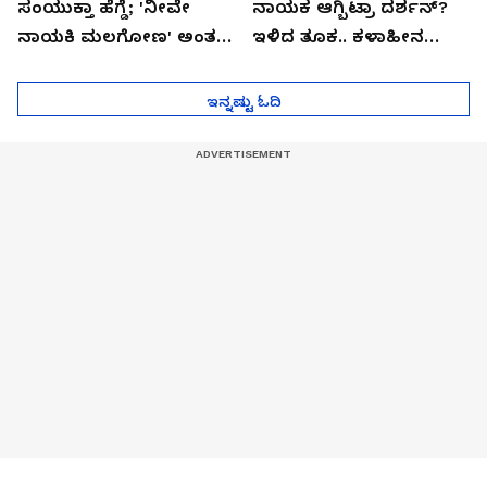
ಸಂಯುಕ್ತಾ ಹೆಗ್ಡೆ; 'ನೀವೇ
ನಾಯಕ ಆಗ್ಬಿಟ್ರಾ ದರ್ಶನ್?
ನಾಯಕಿ ಮಲಗೋಣ' ಅಂತ
ಇಳಿದ ತೂಕ.. ಕಳಾಹೀನ
ಕರಿತಾರೆ ಅಂದ್ರು!
ಮುಖ..!
ಇನ್ನಷ್ಟು ಓದಿ