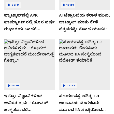
08:41
19:29
ವ್ಯಾಟ್ಸಾಪ್‌ನಲ್ಲಿ APK
AI ಟೆಕ್ನಾಲಜಿಯ ಕರಾಳ ಮುಖ,
ಫಾರ್ಮ್ಯಾಟ್‌ನಲ್ಲಿ ಹೊಸ ವರ್ಷ
ಚಾಟ್ಬಾಟ್ ಮಾತು ಕೇಳಿ
ಶುಭಾಶಯ ಬಂದರೆ
ಹೆತ್ತವರನ್ನೇ ಕೊಂದ ಯುವಕ!
ಡೌನ್ಲೋಡ್ ಮಾಡಬೇಡಿ!
19:30
06:22
ಇಸ್ರೋ ವಿಜ್ಞಾನಿಗಳಿಂದ
ಸೂರ್ಯನತ್ತ ಆದಿತ್ಯ L-1
ಅವಿರತ ಶ್ರಮ..! ರೋವರ್
ಉಡಾವಣೆ: ಬೆಂಗಳೂರು
ಜಾಗೃತವಾದರೆ
ಮೂಲದ IIA ಸಂಸ್ಥೆಯಿಂದ