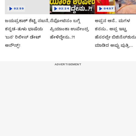
02:59
02:24
04:57
ಜಯಪ್ರಕಾಶ್ ಶೆಟ್ಟಿ ನಟನೆ,
ನೆಪೋಟಿಸಂ ಬಗ್ಗೆ
ಅಪ್ಪನ ಆಸೆ.. ಮಗಳ
ಕನ್ನಡ-ತುಳು ಭಾಷೆಯ
ಪ್ರಿಯಾಂಕಾ ಉಪೇಂದ್ರ
ಕನಸು.. ಅಪ್ಪ ಇಟ್ಟ
'ಬನ' ರಿಲೀಸ್ ಡೇಟ್
ಹೇಳಿದ್ದೇನು..?!
ಹೆಸರಲ್ಲೇ ಬಿಜಿನೆಸ್​ಶುರು
ಅನೌನ್ಸ್!
ಮಾಡಿದ ಅಪ್ಪು ಪುತ್ರಿ
ವಂದಿತಾ..!