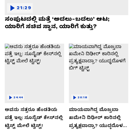
21:29
ಸಂಪುಟದಲ್ಲಿ ಮತ್ತೆ ‘ಅದಲು-ಬದಲು’ ಆಟ;
ಯಾರಿಗೆ ಸಚಿವ ಸ್ಥಾನ, ಯಾರಿಗೆ ಕುತ್ತು?
24:44
20:18
ಅವನು ಸತ್ತರೂ ಹೆಂಡತಿಯ
ಮಾಯವಾಗಿದ್ದ ಮೊಜ್ತಬಾ
ಪತ್ತೆ ಇಲ್ಲ: ಸೂಸೈಡ್​​ ಕೇಸ್​​ನಲ್ಲಿ
ಖಮೇನಿ ದಿಢೀರ್ ಕಾರಿನಲ್ಲಿ
ಟ್ವಿಸ್ಟ್​ ಮೇಲೆ ಟ್ವಿಸ್ಟ್!
ಪ್ರತ್ಯಕ್ಷವಾದ್ರಾ? ಯುದ್ಧದೊಳಗೆ