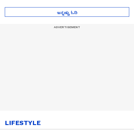
ಮುಂದೇನಾಗುತ್ತೆ ಗೊತ್ತಾ..?
ಪೆಲೋಡ್‌ ತಯಾರಿಕೆ
ಇನ್ನಷ್ಟು ಓದಿ
LIFESTYLE