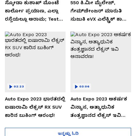
ಸ್ಕೋಡಾ ಕುಶಾಖ್ ಮೊಂಟೆ
550 ಕಿ.ಮೀ ಮೈಲೇಜ್,
ಕಾರ್ಲೋ ಪ್ರಯಾಣ, ಎಲ್ಲಾ
ಗೇಮ್‌ಚೇಂಜರ್ ಮಾರುತಿ
ರಸ್ತೆಯಲ್ಲೂ ಆರಾಮ; Test
ಸುಜುಕಿ eVX ಎಲೆಕ್ಟ್ರಿಕ್ ಕಾರು
Drive Review!
ಅನಾವರಣ!
02:23
03:06
Auto Expo 2023 ಭಾರತದಲ್ಲಿ
Auto Expo 2023 ಆಕರ್ಷಕ
ಐಷಾರಾಮಿ ಲೆಕ್ಸಸ್ RX SUV
ವಿನ್ಯಾಸ, ಅತ್ಯಾಧುನಿಕ
ಕಾರಿನ ಬುಕಿಂಗ್ ಆರಂಭ!
ತಂತ್ರಜ್ಞಾನದ ಲೆಕ್ಸಸ್ ಇವಿ
ಅನಾವರಣ!
ಇನ್ನಷ್ಟು ಓದಿ