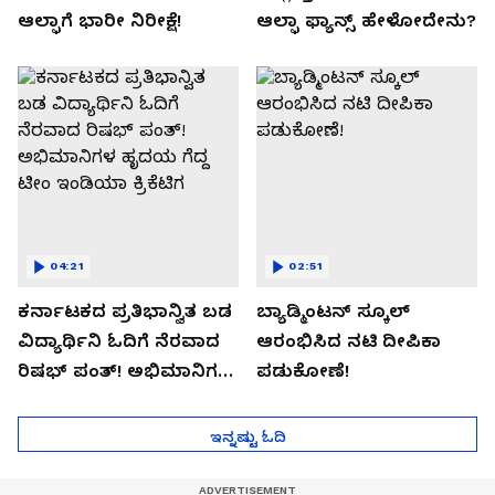
ಆಲ್ಫಾಗೆ ಭಾರೀ ನಿರೀಕ್ಷೆ!
ಆಲ್ಫಾ ಫ್ಯಾನ್ಸ್ ಹೇಳೋದೇನು?
04:21
02:51
ಕರ್ನಾಟಕದ ಪ್ರತಿಭಾನ್ವಿತ ಬಡ
ಬ್ಯಾಡ್ಮಿಂಟನ್ ಸ್ಕೂಲ್​
ವಿದ್ಯಾರ್ಥಿನಿ ಓದಿಗೆ ನೆರವಾದ
ಆರಂಭಿಸಿದ ನಟಿ ದೀಪಿಕಾ
ರಿಷಭ್ ಪಂತ್! ಅಭಿಮಾನಿಗಳ
ಪಡುಕೋಣೆ!
ಹೃದಯ ಗೆದ್ದ ಟೀಂ ಇಂಡಿಯಾ
ಕ್ರಿಕೆಟಿಗ
ಇನ್ನಷ್ಟು ಓದಿ