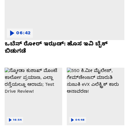
06:42
ಒಬೆನ್ ರೋರ್ ಇಝಡ್: ಹೊಸ ಇವಿ ಬೈಕ್
ಬಿಡುಗಡೆ
16:54
04:48