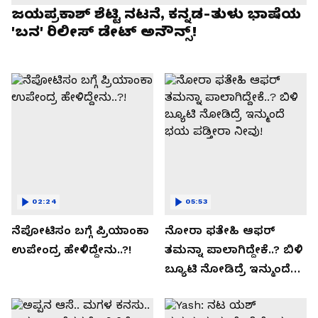
ಜಯಪ್ರಕಾಶ್ ಶೆಟ್ಟಿ ನಟನೆ, ಕನ್ನಡ-ತುಳು ಭಾಷೆಯ
'ಬನ' ರಿಲೀಸ್ ಡೇಟ್ ಅನೌನ್ಸ್!
02:24
05:53
ನೆಪೋಟಿಸಂ ಬಗ್ಗೆ ಪ್ರಿಯಾಂಕಾ
ನೋರಾ ಫತೇಹಿ ಆಫರ್​
ಉಪೇಂದ್ರ ಹೇಳಿದ್ದೇನು..?!
ತಮನ್ನಾ ಪಾಲಾಗಿದ್ದೇಕೆ..? ಬಿಳಿ
ಬ್ಯೂಟಿ ನೋಡಿದ್ರೆ ಇನ್ಮುಂದೆ
ಭಯ ಪಡ್ತೀರಾ ನೀವು!