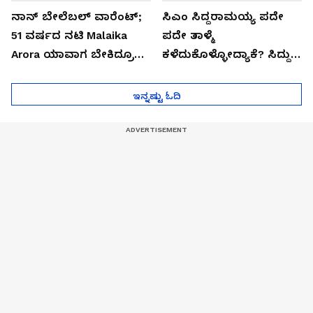
ನಾನ್ ಬೇಲೆಬಲ್ ವಾರೆಂಟ್;
ಸಿಎಂ ಸಿದ್ದರಾಮಯ್ಯ ಪದೇ
51 ವರ್ಷದ ನಟಿ Malaika
ಪದೇ ತಾಳ್ಮೆ
Arora ಯಾವಾಗ ಬೇಕಿದ್ರೂ
ಕಳೆದುಕೊಳ್ಳೋದ್ಯಾಕೆ? ಸಿದ್ದು
ಜೈಲಿಗೆ ಹೋಗ್ತಾರೆ!
ಸಿಟ್ಟಿನ ಗುಟ್ಟು!
ಇನ್ನಷ್ಟು ಓದಿ