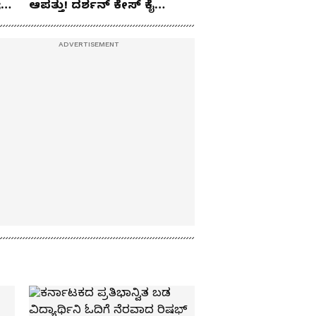
;
ಆಪತ್ತು! ದರ್ಶನ್​ ಕೇಸ್​​​​ ಕೈ
ಇಟ್ಟಲೆಲ್ಲಾ ಕರೆಂಟು!