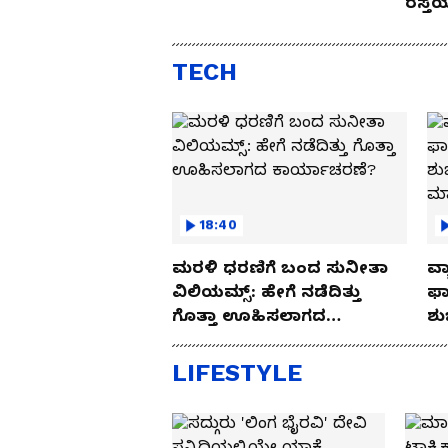
ರಸ್ತ
Drive
TECH
18:40
ಮರಳಿ ಧರಣಿಗೆ ಬಂದ ಸುನೀತಾ
ವ್ಯ
ವಿಲಿಯಮ್ಸ್: ಹೇಗೆ ನಡೆದಿತ್ತು
ಫಾ
ಗೊತ್ತಾ ಊಹಿಸಲಾಗದ
ಶು
ಕಾರ್ಯಾಚರಣೆ?
ಮ
LIFESTYLE