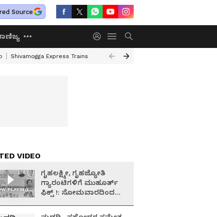
red Source
ಾಣಿಜ್ಯ
o
Shivamogga Express Trains
Airtel Prepaid Plan
Rural Employment
TED VIDEO
ಗೃಹಲಕ್ಷ್ಮೀ, ಗೃಹಜ್ಯೋತಿ
ಗ್ಯಾರಂಟಿಗಳಿಗೆ ಮುಹೂರ್ತ್
W PLAYING
ಫಿಕ್ಸ್ !: ಸೋಮವಾರದಿಂದ
'ಶಕ್ತಿ'ಸ್ಮಾರ್ಟ್‌ ಕಾರ್ಡ್‌ಗೆ ಅರ್ಜಿ
ಸ್ವೀಕಾರ