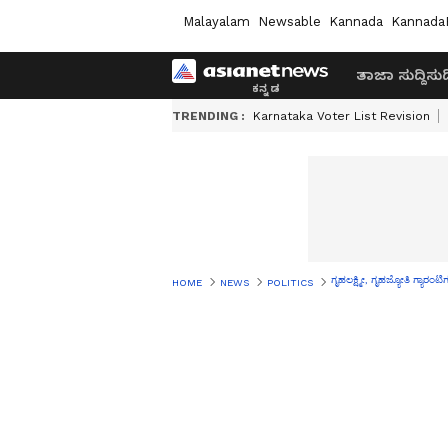
Malayalam
Newsable
Kannada
Kannada
ತಾಜಾ ಸುದ್ದಿ
ಸುದ್
TRENDING :
Karnataka Voter List Revision
ಗೃಹಲಕ್ಷ್ಮೀ, ಗೃಹಜ್ಯೋತಿ ಗ್ಯಾರಂಟಿ
HOME
NEWS
POLITICS