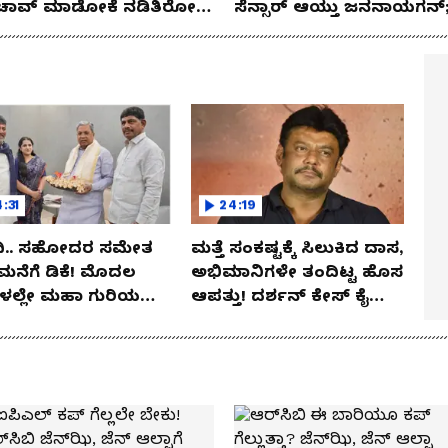
ಚಾವ್ ಮಾಡೋಕೆ ನಡಿತಿರೋ
ಸೆನ್ಸಾರ್ ಆಯ್ತು ಜನನಾಯಗನ್
ಕ್ಷ್ಯನಾಶದ ಸೂತ್ರಧಾರಿ ಯಾರು?
ಇದೇ ತಿಂಗಳಲ್ಲಿ ತೆರೆಗೆ ಬರುತ್ತಾ?
:31
24:19
ರ ಸಮೇತ
ಮತ್ತೆ ಸಂಕಷ್ಟಕ್ಕೆ ಸಿಲುಕಿದ ದಾಸ,
ು ಮನೆಗೆ ಡಿಕೆ! ಮೊದಲ
ಅಭಿಮಾನಿಗಳೇ ತಂದಿಟ್ಟ ಹೊಸ
ೆಗಳಲ್ಲೇ ಮಹಾ ಗುರಿಯ
ಆಪತ್ತು! ದರ್ಶನ್​ ಕೇಸ್​​​​ ಕೈ
ು ಕೊಟ್ಟಾಗಿದೆ ಡಿಕೆ!
ಇಟ್ಟಲೆಲ್ಲಾ ಕರೆಂಟು!