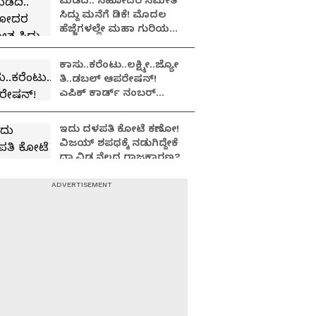
ಮಡದಿ.. ಸಹೋದರ ಸಮೇತ
ಸಿದ್ದು ಮನೆಗೆ ಡಿಕೆ! ಮೊದಲ
ಹೆಜ್ಜೆಗಳಲ್ಲೇ ಮಹಾ ಗುರಿಯ
ಸುಳಿವು ಕೊಟ್ಟಾಗಿದೆ ಡಿಕೆ!
ಕಾಸು..ಕರೆಂಟು..ಲಕ್ಷ್ಮೀ..ಜ್ಯೋ
ತಿ..ಡಬಲ್ ಆಪರೇಷನ್!
ಎಪಿಕ್ ಕಾರ್ಡ್​ ನಂಬರ್
ಸೀಕ್ರೆಟ್​..ಏನಿದು ಮಾಸ್ಟರ್​
ಸ್ಟ್ರೋಕ್?
ಇದು ದಳಪತಿ ಕೋಟೆ ಕಣೋ!
ವಿಜಯ್ ಶಪಥಕ್ಕೆ ನಡುಗಿದ್ದೇಕೆ
ದ್ರಾವಿಡ ನೆಲದ ರಾಜಕಾರಣ?
ಕೈ ಕೊಟ್ಟವರ್ಯಾರೋ
ಮಂಜುನಾಥ?; ಬಿಜೆಪಿಯಲ್ಲಿ
ಅಡ್ಡಮತದಾನದ ಆಂತರಿಕ
ಜ್ವಾಲಾಮುಖಿ ಸ್ಫೋಟ!
ಬಿಡದಿ ಟೌನ್‌ಶಿಪ್
ರಣರಂಗದಲ್ಲಿ ಪತ್ರಕ್ಕೆ ಪತ್ರ,
ಸವಾಲ್‌ಗೆ ಸವಾಲ್, ಜಿದ್ದಿಗೆ
ಜಿದ್ದು!