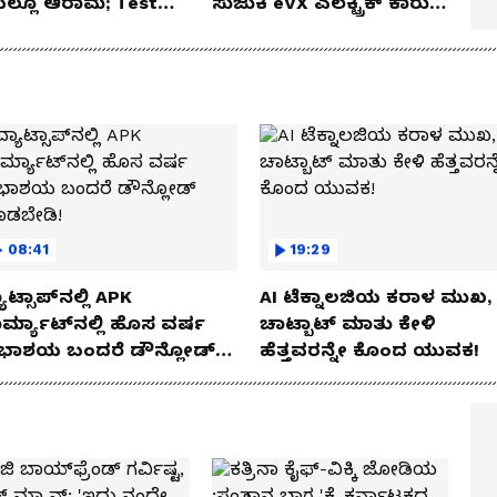
ೆಯಲ್ಲೂ ಆರಾಮ; Test
ಸುಜುಕಿ eVX ಎಲೆಕ್ಟ್ರಿಕ್ ಕಾರು
 Review!
ಅನಾವರಣ!
08:41
19:29
ಾಟ್ಸಾಪ್‌ನಲ್ಲಿ APK
AI ಟೆಕ್ನಾಲಜಿಯ ಕರಾಳ ಮುಖ,
ರ್ಮ್ಯಾಟ್‌ನಲ್ಲಿ ಹೊಸ ವರ್ಷ
ಚಾಟ್ಬಾಟ್ ಮಾತು ಕೇಳಿ
ಭಾಶಯ ಬಂದರೆ ಡೌನ್ಲೋಡ್
ಹೆತ್ತವರನ್ನೇ ಕೊಂದ ಯುವಕ!
ಾಡಬೇಡಿ!