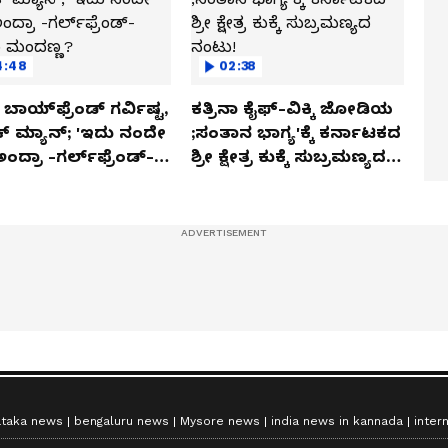
4:48
02:38
ಬಾಯ್‌ಫ್ರೆಂಡ್ ಗರ್ವಿಷ್ಟ,
ಕತ್ರಿನಾ ಕೈಫ್-ವಿಕ್ಕಿ ಜೋಡಿಯ
ಿಕ್ ಮ್ಯಾನ್; 'ಇದು ನಂದೇ
;ಸಂತಾನ ಭಾಗ್ಯ'ಕ್ಕೆ ಕರ್ನಾಟಕದ
ಅಂದ್ರಾ -ಗರ್ಲ್‌ಫ್ರೆಂಡ್-
ಶ್ರೀ ಕ್ಷೇತ್ರ ಕುಕ್ಕೆ ಸುಬ್ರಮಣ್ಯದ
ಕಾ ಮಂದಣ್ಣ?
ನಂಟು!
ataka news
bengaluru news
Mysore news
india news in kannada
inter