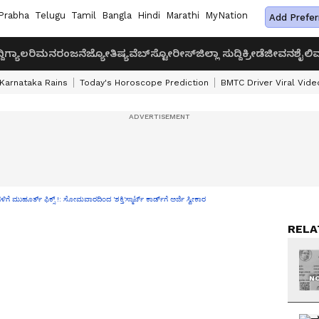
Prabha
Telugu
Tamil
Bangla
Hindi
Marathi
MyNation
Add Prefer
ದಿ
ಗ್ಯಾಲರಿ
ಮನರಂಜನೆ
ಜ್ಯೋತಿಷ್ಯ
ವೆಬ್‌ಸ್ಟೋರೀಸ್
ಜಿಲ್ಲಾ ಸುದ್ದಿ
ಕ್ರೀಡೆ
ಜೀವನಶೈಲಿ
ವ
Karnataka Rains
Today's Horoscope Prediction
BMTC Driver Viral Vide
ಗಳಿಗೆ ಮುಹೂರ್ತ್ ಫಿಕ್ಸ್ !: ಸೋಮವಾರದಿಂದ 'ಶಕ್ತಿ'ಸ್ಮಾರ್ಟ್‌ ಕಾರ್ಡ್‌ಗೆ ಅರ್ಜಿ ಸ್ವೀಕಾರ
RELA
NO