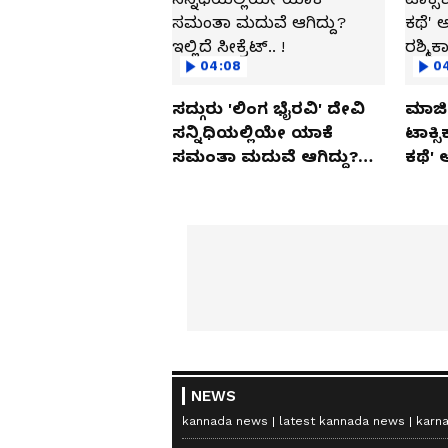
04:08
0
ಸದ್ಗುರು 'ಲಿಂಗ ಭೈರವಿ' ದೇವಿ
ಮಾಜಿ 
ಸನ್ನಿಧಿಯಲ್ಲಿಯೇ ಯಾಕೆ
ಟಾಕ್ಸ
ಸಮಂತಾ ಮದುವೆ ಆಗಿದ್ದು?
ಕಥೆ' 
ಇಲ್ಲಿದೆ ಸೀಕ್ರೆಟ್.. !
ರಶ್ಮಿ
NEWS
kannada news
latest kannada news
karn