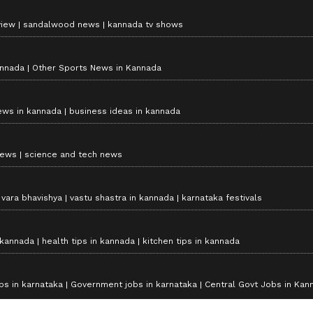
view
sandalwood news
kannada tv shows
annada
Other Sports News in Kannada
ews in kannada
business ideas in kannada
news
science and tech news
vara bhavishya
vastu shastra in kannada
karnataka festivals
 kannada
health tips in kannada
kitchen tips in kannada
bs in karnataka
Government jobs in karnataka
Central Govt Jobs in Kan