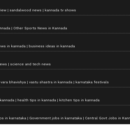
view
sandalwood news
kannada tv shows
annada
Other Sports News in Kannada
ews in kannada
business ideas in kannada
news
science and tech news
vara bhavishya
vastu shastra in kannada
karnataka festivals
 kannada
health tips in kannada
kitchen tips in kannada
bs in karnataka
Government jobs in karnataka
Central Govt Jobs in Kan