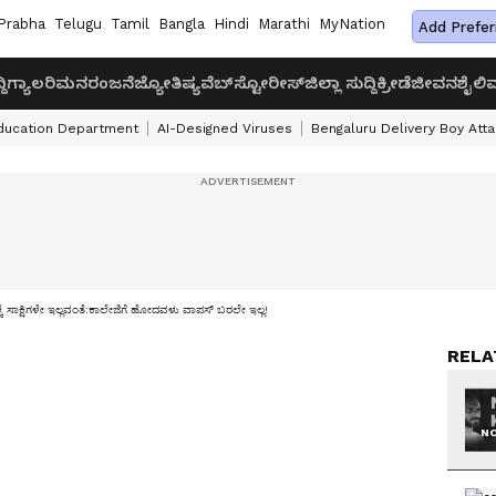
Prabha
Telugu
Tamil
Bangla
Hindi
Marathi
MyNation
Add Prefer
ದಿ
ಗ್ಯಾಲರಿ
ಮನರಂಜನೆ
ಜ್ಯೋತಿಷ್ಯ
ವೆಬ್‌ಸ್ಟೋರೀಸ್
ಜಿಲ್ಲಾ ಸುದ್ದಿ
ಕ್ರೀಡೆ
ಜೀವನಶೈಲಿ
ವ
ducation Department
AI-Designed Viruses
Bengaluru Delivery Boy Att
ಕ್ಕೆ ಸಾಕ್ಷಿಗಳೇ ಇಲ್ಲವಂತೆ:ಕಾಲೇಜಿಗೆ ಹೋದವಳು ವಾಪಸ್ ಬರಲೇ ಇಲ್ಲ!
RELA
NO