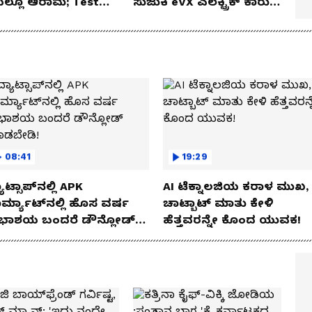
ೆಯಲ್ಲೂ ಆರಾಮ; Test
ಸುಜುಕಿ eVX ಎಲೆಕ್ಟ್ರಿಕ್ ಕಾರು
 Review!
ಅನಾವರಣ!
08:41
19:29
ಾಟ್ಸಾಪ್‌ನಲ್ಲಿ APK
AI ಟೆಕ್ನಾಲಜಿಯ ಕರಾಳ ಮುಖ,
ರ್ಮ್ಯಾಟ್‌ನಲ್ಲಿ ಹೊಸ ವರ್ಷ
ಚಾಟ್ಬಾಟ್ ಮಾತು ಕೇಳಿ
ಭಾಶಯ ಬಂದರೆ ಡೌನ್ಲೋಡ್
ಹೆತ್ತವರನ್ನೇ ಕೊಂದ ಯುವಕ!
ಾಡಬೇಡಿ!