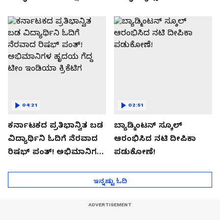
04:21
02:51
ಕರ್ನಾಟಕದ ಪ್ರತಿಭಾನ್ವಿತ ಬಡ
ಬ್ಯಾಡ್ಮಿಂಟನ್ ಸ್ಕೂಲ್​
ವಿದ್ಯಾರ್ಥಿನಿ ಓದಿಗೆ ನೆರವಾದ
ಆರಂಭಿಸಿದ ನಟಿ ದೀಪಿಕಾ
ರಿಷಭ್ ಪಂತ್! ಅಭಿಮಾನಿಗಳ
ಪಡುಕೋಣೆ!
ಹೃದಯ ಗೆದ್ದ ಟೀಂ ಇಂಡಿಯಾ
ಕ್ರಿಕೆಟಿಗ
ಇನ್ನಷ್ಟು ಓದಿ