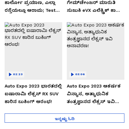
ಕಾರ್ಲೋ ಪ್ರಯಾಣ, ಎಲ್ಲಾ
ಗೇಮ್‌ಚೇಂಜರ್ ಮಾರುತಿ
ರಸ್ತೆಯಲ್ಲೂ ಆರಾಮ; Test
ಸುಜುಕಿ eVX ಎಲೆಕ್ಟ್ರಿಕ್ ಕಾರು
Drive Review!
ಅನಾವರಣ!
02:23
03:06
Auto Expo 2023 ಭಾರತದಲ್ಲಿ
Auto Expo 2023 ಆಕರ್ಷಕ
ಐಷಾರಾಮಿ ಲೆಕ್ಸಸ್ RX SUV
ವಿನ್ಯಾಸ, ಅತ್ಯಾಧುನಿಕ
ಕಾರಿನ ಬುಕಿಂಗ್ ಆರಂಭ!
ತಂತ್ರಜ್ಞಾನದ ಲೆಕ್ಸಸ್ ಇವಿ
ಅನಾವರಣ!
ಇನ್ನಷ್ಟು ಓದಿ