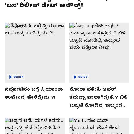
'ಬನ' ರಿಲೀಸ್ ಡೇಟ್ ಅನೌನ್ಸ್!
02:24
05:53
ನೆಪೋಟಿಸಂ ಬಗ್ಗೆ ಪ್ರಿಯಾಂಕಾ
ನೋರಾ ಫತೇಹಿ ಆಫರ್​
ಉಪೇಂದ್ರ ಹೇಳಿದ್ದೇನು..?!
ತಮನ್ನಾ ಪಾಲಾಗಿದ್ದೇಕೆ..? ಬಿಳಿ
ಬ್ಯೂಟಿ ನೋಡಿದ್ರೆ ಇನ್ಮುಂದೆ
ಭಯ ಪಡ್ತೀರಾ ನೀವು!