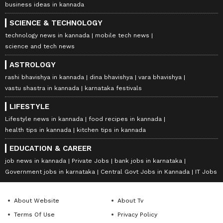
business ideas in kannada
SCIENCE & TECHNOLOGY
technology news in kannada
mobile tech news
science and tech news
ASTROLOGY
rashi bhavishya in kannada
dina bhavishya
vara bhavishya
vastu shastra in kannada
karnataka festivals
LIFESTYLE
Lifestyle news in kannada
food recipes in kannada
health tips in kannada
kitchen tips in kannada
EDUCATION & CAREER
job news in kannada
Private Jobs
bank jobs in karnataka
Government jobs in karnataka
Central Govt Jobs in Kannada
IT Jobs
About Website
About Tv
Terms Of Use
Privacy Policy