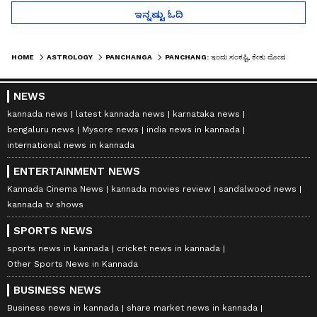
ಇನ್ನಷ್ಟು ಓದಿ
HOME
ASTROLOGY
PANCHANGA
PANCHANG: ಇಂದು ಸಂಕಷ್ಟಿ, ಕೇತು ದೋಷ ಪರಿಹಾರಕ್ಕೆ ಶುಭ ದಿನ
NEWS
kannada news
latest kannada news
karnataka news
bengaluru news
Mysore news
india news in kannada
international news in kannada
ENTERTAINMENT NEWS
Kannada Cinema News
kannada movies review
sandalwood news
kannada tv shows
SPORTS NEWS
sports news in kannada
cricket news in kannada
Other Sports News in Kannada
BUSINESS NEWS
Business news in kannada
share market news in kannada