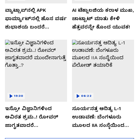
ವ್ಯಾಟ್ಸಾಪ್‌ನಲ್ಲಿ APK
AI ಟೆಕ್ನಾಲಜಿಯ ಕರಾಳ ಮುಖ,
ಫಾರ್ಮ್ಯಾಟ್‌ನಲ್ಲಿ ಹೊಸ ವರ್ಷ
ಚಾಟ್ಬಾಟ್ ಮಾತು ಕೇಳಿ
ಶುಭಾಶಯ ಬಂದರೆ
ಹೆತ್ತವರನ್ನೇ ಕೊಂದ ಯುವಕ!
ಡೌನ್ಲೋಡ್ ಮಾಡಬೇಡಿ!
19:30
06:22
ಇಸ್ರೋ ವಿಜ್ಞಾನಿಗಳಿಂದ
ಸೂರ್ಯನತ್ತ ಆದಿತ್ಯ L-1
ಅವಿರತ ಶ್ರಮ..! ರೋವರ್
ಉಡಾವಣೆ: ಬೆಂಗಳೂರು
ಜಾಗೃತವಾದರೆ
ಮೂಲದ IIA ಸಂಸ್ಥೆಯಿಂದ
ಮುಂದೇನಾಗುತ್ತೆ ಗೊತ್ತಾ..?
ಪೆಲೋಡ್‌ ತಯಾರಿಕೆ