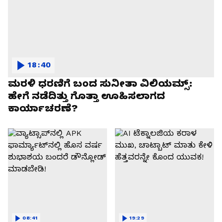
18:40
ಮರಳಿ ಧರಣಿಗೆ ಬಂದ ಸುನೀತಾ ವಿಲಿಯಮ್ಸ್:
ಹೇಗೆ ನಡೆದಿತ್ತು ಗೊತ್ತಾ ಊಹಿಸಲಾಗದ
ಕಾರ್ಯಾಚರಣೆ?
08:41
19:29