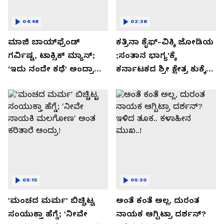
04:48
02:38
ಮಾಜಿ ಬಾಯ್‌ಫ್ರೆಂಡ್
ಕತ್ರಿನಾ ಕೈಫ್-ವಿಕ್ಕಿ ಜೋಡಿಯ
ಗರ್ವಿಷ್ಟ, ಟಾಕ್ಸಿಕ್ ಮ್ಯಾನ್;
;ಸಂತಾನ ಭಾಗ್ಯ'ಕ್ಕೆ
'ಇದು ನಂದೇ ಕಥೆ' ಅಂದ್ರಾ
ಕರ್ನಾಟಕದ ಶ್ರೀ ಕ್ಷೇತ್ರ ಕುಕ್ಕೆ
-ಗರ್ಲ್‌ಫ್ರೆಂಡ್- ರಶ್ಮಿಕಾ
ಸುಬ್ರಮಣ್ಯದ ನಂಟು!
ಮಂದಣ್ಣ?
05:15
05:30
'ಮಂಚದ ಮರ್ಮ' ಬಿಚ್ಚಿಟ್ಟ
ಅಂತೆ ಕಂತೆ ಅಲ್ಲ, ದುರಂತ
ಸಂಯುಕ್ತಾ ಹೆಗ್ಡೆ; 'ನೀವೇ
ನಾಯಕ ಆಗ್ಬಿಟ್ರಾ ದರ್ಶನ್?