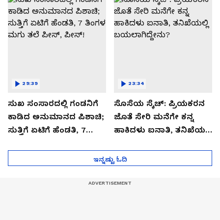
29:39
23:34
ಸುಖ ಸಂಸಾರದಲ್ಲಿ ಗಂಡನಿಗೆ
ಸೊಸೆಯ ಸ್ಕೆಚ್: ಪ್ರಿಯಕರನ
ಕಾಡಿದ ಅನುಮಾನದ ಪಿಶಾಚಿ;
ಜೊತೆ ಸೇರಿ ಮನೆಗೇ ಕನ್ನ
ಸುತ್ತಿಗೆ ಏಟಿಗೆ ಹೆಂಡತಿ, 7
ಹಾಕಿದಳು ಐನಾತಿ, ತನಿಖೆಯಲ್ಲಿ
ತಿಂಗಳ ಮಗು ತಲೆ ಪೀಸ್,
ಬಯಲಾಗಿದ್ದೇನು?
ಪೀಸ್!
ಇನ್ನಷ್ಟು ಓದಿ