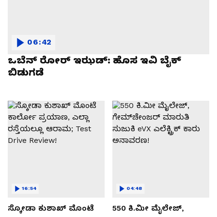
06:42
ಒಬೆನ್ ರೋರ್ ಇಝಡ್: ಹೊಸ ಇವಿ ಬೈಕ್
ಬಿಡುಗಡೆ
16:54
04:48
ಸ್ಕೋಡಾ ಕುಶಾಖ್ ಮೊಂಟೆ
550 ಕಿ.ಮೀ ಮೈಲೇಜ್,