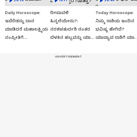
20:10
19:17
20:49
Daily Horoscope:
ದೀಪಾವಳಿ
Today Horoscope:
ಇವೆರೆಡನ್ನು ದಾನ
ಹಿನ್ನಲೆಯೇನು?:
ನಿಮ್ಮ ರಾಶಿಯ ಇಂದಿನ
ಮಾಡಿದರೆ ಮಹಾಲಕ್ಷ್ಮಿಯ
ನರಕಚತುರ್ದಶಿ ನಂತರ
ಭವಿಷ್ಯ ಹೇಗಿದೆ?
ಸಂಪ್ರೀತಿಗೆ
ಬೆಳಕಿನ ಹಬ್ಬವನ್ನು ಯಾಕೆ
ಯಾವ್ಯಾವ ರಾಶಿಗೆ ಯಾ
ಪಾತ್ರರಾಗಬಹುದು!
ಆಚರಣೆ ಮಾಡುತ್ತಾರೆ
ರೀತಿ ಫಲ ಇದೆ ?
ಗೊತ್ತಾ?