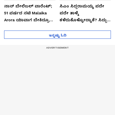
ನಾನ್ ಬೇಲೆಬಲ್ ವಾರೆಂಟ್;
ಸಿಎಂ ಸಿದ್ದರಾಮಯ್ಯ ಪದೇ
51 ವರ್ಷದ ನಟಿ Malaika
ಪದೇ ತಾಳ್ಮೆ
Arora ಯಾವಾಗ ಬೇಕಿದ್ರೂ
ಕಳೆದುಕೊಳ್ಳೋದ್ಯಾಕೆ? ಸಿದ್ದು
ಜೈಲಿಗೆ ಹೋಗ್ತಾರೆ!
ಸಿಟ್ಟಿನ ಗುಟ್ಟು!
ಇನ್ನಷ್ಟು ಓದಿ