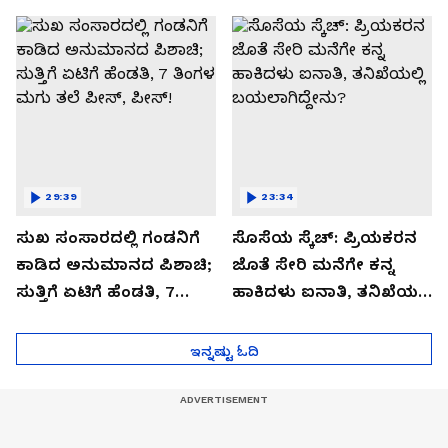
ಬಿಗ್ ಟ್ವಿಸ್ಟ್
29:39
23:34
ಸುಖ ಸಂಸಾರದಲ್ಲಿ ಗಂಡನಿಗೆ
ಸೊಸೆಯ ಸ್ಕೆಚ್: ಪ್ರಿಯಕರನ
ಕಾಡಿದ ಅನುಮಾನದ ಪಿಶಾಚಿ;
ಜೊತೆ ಸೇರಿ ಮನೆಗೇ ಕನ್ನ
ಸುತ್ತಿಗೆ ಏಟಿಗೆ ಹೆಂಡತಿ, 7
ಹಾಕಿದಳು ಐನಾತಿ, ತನಿಖೆಯಲ್ಲಿ
ತಿಂಗಳ ಮಗು ತಲೆ ಪೀಸ್,
ಬಯಲಾಗಿದ್ದೇನು?
ಪೀಸ್!
ಇನ್ನಷ್ಟು ಓದಿ