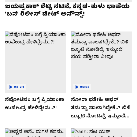
ಜಯಪ್ರಕಾಶ್ ಶೆಟ್ಟಿ ನಟನೆ, ಕನ್ನಡ-ತುಳು ಭಾಷೆಯ
'ಬನ' ರಿಲೀಸ್ ಡೇಟ್ ಅನೌನ್ಸ್!
02:24
05:53
ನೆಪೋಟಿಸಂ ಬಗ್ಗೆ ಪ್ರಿಯಾಂಕಾ
ನೋರಾ ಫತೇಹಿ ಆಫರ್​
ಉಪೇಂದ್ರ ಹೇಳಿದ್ದೇನು..?!
ತಮನ್ನಾ ಪಾಲಾಗಿದ್ದೇಕೆ..? ಬಿಳಿ
ಬ್ಯೂಟಿ ನೋಡಿದ್ರೆ ಇನ್ಮುಂದೆ
ಭಯ ಪಡ್ತೀರಾ ನೀವು!