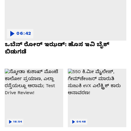
06:42
ಒಬೆನ್ ರೋರ್ ಇಝಡ್: ಹೊಸ ಇವಿ ಬೈಕ್
ಬಿಡುಗಡೆ
16:54
04:48