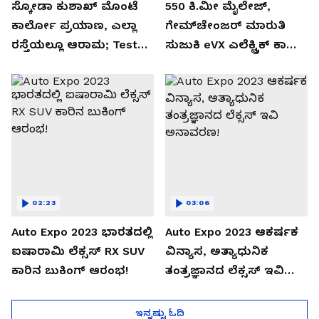
ಸ್ಕೋಡಾ ಕುಶಾಖ್ ಮೊಂಟೆ
550 ಕಿ.ಮೀ ಮೈಲೇಜ್,
ಕಾರ್ಲೋ ಪ್ರಯಾಣ, ಎಲ್ಲಾ
ಗೇಮ್‌ಚೇಂಜರ್ ಮಾರುತಿ
ರಸ್ತೆಯಲ್ಲೂ ಆರಾಮ; Test
ಸುಜುಕಿ eVX ಎಲೆಕ್ಟ್ರಿಕ್ ಕಾರು
Drive Review!
ಅನಾವರಣ!
02:23
03:06
Auto Expo 2023 ಭಾರತದಲ್ಲಿ
Auto Expo 2023 ಆಕರ್ಷಕ
ಐಷಾರಾಮಿ ಲೆಕ್ಸಸ್ RX SUV
ವಿನ್ಯಾಸ, ಅತ್ಯಾಧುನಿಕ
ಕಾರಿನ ಬುಕಿಂಗ್ ಆರಂಭ!
ತಂತ್ರಜ್ಞಾನದ ಲೆಕ್ಸಸ್ ಇವಿ
ಅನಾವರಣ!
ಇನ್ನಷ್ಟು ಓದಿ