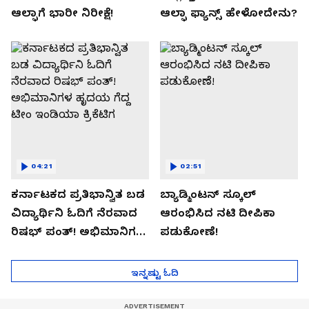
ಆಲ್ಫಾಗೆ ಭಾರೀ ನಿರೀಕ್ಷೆ!
ಆಲ್ಫಾ ಫ್ಯಾನ್ಸ್ ಹೇಳೋದೇನು?
04:21
02:51
ಕರ್ನಾಟಕದ ಪ್ರತಿಭಾನ್ವಿತ ಬಡ
ಬ್ಯಾಡ್ಮಿಂಟನ್ ಸ್ಕೂಲ್​
ವಿದ್ಯಾರ್ಥಿನಿ ಓದಿಗೆ ನೆರವಾದ
ಆರಂಭಿಸಿದ ನಟಿ ದೀಪಿಕಾ
ರಿಷಭ್ ಪಂತ್! ಅಭಿಮಾನಿಗಳ
ಪಡುಕೋಣೆ!
ಹೃದಯ ಗೆದ್ದ ಟೀಂ ಇಂಡಿಯಾ
ಕ್ರಿಕೆಟಿಗ
ಇನ್ನಷ್ಟು ಓದಿ