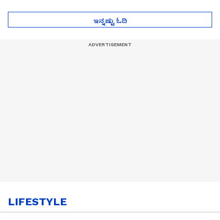
ಮುಂದೇನಾಗುತ್ತೆ ಗೊತ್ತಾ..?
ಪೆಲೋಡ್‌ ತಯಾರಿಕೆ
ಇನ್ನಷ್ಟು ಓದಿ
LIFESTYLE