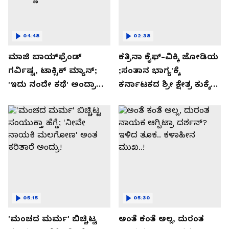
04:48
02:38
ಮಾಜಿ ಬಾಯ್‌ಫ್ರೆಂಡ್
ಕತ್ರಿನಾ ಕೈಫ್-ವಿಕ್ಕಿ ಜೋಡಿಯ
ಗರ್ವಿಷ್ಟ, ಟಾಕ್ಸಿಕ್ ಮ್ಯಾನ್;
;ಸಂತಾನ ಭಾಗ್ಯ'ಕ್ಕೆ
'ಇದು ನಂದೇ ಕಥೆ' ಅಂದ್ರಾ
ಕರ್ನಾಟಕದ ಶ್ರೀ ಕ್ಷೇತ್ರ ಕುಕ್ಕೆ
-ಗರ್ಲ್‌ಫ್ರೆಂಡ್- ರಶ್ಮಿಕಾ
ಸುಬ್ರಮಣ್ಯದ ನಂಟು!
ಮಂದಣ್ಣ?
05:15
05:30
'ಮಂಚದ ಮರ್ಮ' ಬಿಚ್ಚಿಟ್ಟ
ಅಂತೆ ಕಂತೆ ಅಲ್ಲ, ದುರಂತ