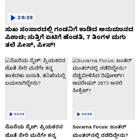
29:39
ಸುಖ ಸಂಸಾರದಲ್ಲಿ ಗಂಡನಿಗೆ ಕಾಡಿದ ಅನುಮಾನದ
ಪಿಶಾಚಿ; ಸುತ್ತಿಗೆ ಏಟಿಗೆ ಹೆಂಡತಿ, 7 ತಿಂಗಳ ಮಗು
ತಲೆ ಪೀಸ್, ಪೀಸ್!
23:34
20:56
ಸೊಸೆಯ ಸ್ಕೆಚ್: ಪ್ರಿಯಕರನ
Suvarna Focus: ಜಂತರ್
ಜೊತೆ ಸೇರಿ ಮನೆಗೇ ಕನ್ನ
ಮಂತರ್‌ನಲ್ಲಿ ನಡೆದಿದ್ದೇನು?