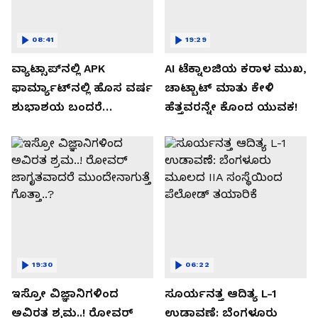
08:41
19:29
ವ್ಯಾಟ್ಸಾಪ್‌ನಲ್ಲಿ APK
AI ಟೆಕ್ನಾಲಜಿಯ ಕರಾಳ ಮುಖ,
ಫಾರ್ಮ್ಯಾಟ್‌ನಲ್ಲಿ ಹೊಸ ವರ್ಷ
ಚಾಟ್ಬಾಟ್ ಮಾತು ಕೇಳಿ
ಶುಭಾಶಯ ಬಂದರೆ
ಹೆತ್ತವರನ್ನೇ ಕೊಂದ ಯುವಕ!
ಡೌನ್ಲೋಡ್ ಮಾಡಬೇಡಿ!
19:30
06:22
ಇಸ್ರೋ ವಿಜ್ಞಾನಿಗಳಿಂದ
ಸೂರ್ಯನತ್ತ ಆದಿತ್ಯ L-1
ಅವಿರತ ಶ್ರಮ..! ರೋವರ್
ಉಡಾವಣೆ: ಬೆಂಗಳೂರು