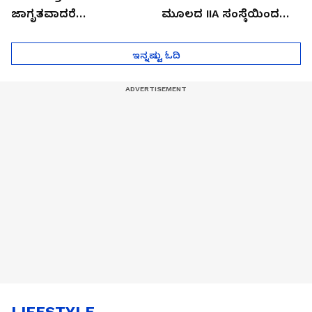
ಜಾಗೃತವಾದರೆ
ಮೂಲದ IIA ಸಂಸ್ಥೆಯಿಂದ
ಮುಂದೇನಾಗುತ್ತೆ ಗೊತ್ತಾ..?
ಪೆಲೋಡ್‌ ತಯಾರಿಕೆ
ಇನ್ನಷ್ಟು ಓದಿ
LIFESTYLE