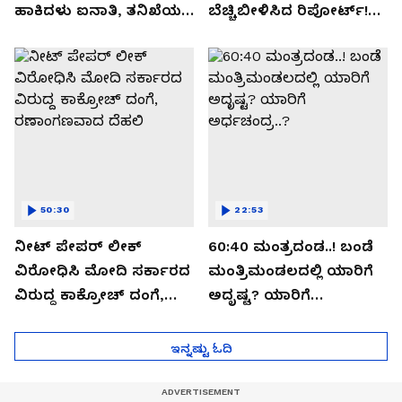
ಹಾಕಿದಳು ಐನಾತಿ, ತನಿಖೆಯಲ್ಲಿ
ಬೆಚ್ಚಿಬೀಳಿಸಿದ ರಿಪೋರ್ಟ್!
ಬಯಲಾಗಿದ್ದೇನು?
ಆಪರೇಷನ್ 2873 ಅಸಲಿ
ಸೀಕ್ರೆಟ್?
50:30
22:53
ನೀಟ್ ಪೇಪರ್ ಲೀಕ್
60:40 ಮಂತ್ರದಂಡ..! ಬಂಡೆ
ವಿರೋಧಿಸಿ ಮೋದಿ ಸರ್ಕಾರದ
ಮಂತ್ರಿಮಂಡಲದಲ್ಲಿ ಯಾರಿಗೆ
ವಿರುದ್ದ ಕಾಕ್ರೋಚ್ ದಂಗೆ,
ಅದೃಷ್ಟ? ಯಾರಿಗೆ
ರಣಾಂಗಣವಾದ ದೆಹಲಿ
ಅರ್ಧಚಂದ್ರ..?
ಇನ್ನಷ್ಟು ಓದಿ