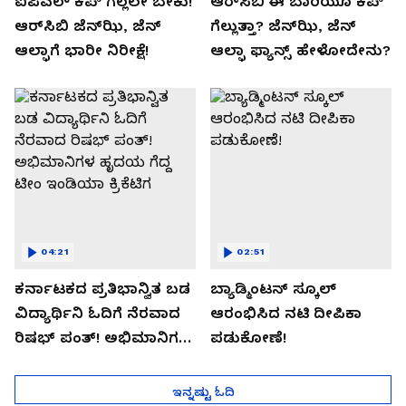
ಐಪಿಎಲ್ ಕಪ್‌ ಗೆಲ್ಲಲೇ ಬೇಕು!
ಆರ್‌ಸಿಬಿ ಈ ಬಾರಿಯೂ ಕಪ್‌
ಆರ್‌ಸಿಬಿ ಜೆನ್‌ಝಿ, ಜೆನ್‌
ಗೆಲ್ಲುತ್ತಾ? ಜೆನ್‌ಝಿ, ಜೆನ್‌
ಆಲ್ಫಾಗೆ ಭಾರೀ ನಿರೀಕ್ಷೆ!
ಆಲ್ಫಾ ಫ್ಯಾನ್ಸ್ ಹೇಳೋದೇನು?
04:21
02:51
ಕರ್ನಾಟಕದ ಪ್ರತಿಭಾನ್ವಿತ ಬಡ
ಬ್ಯಾಡ್ಮಿಂಟನ್ ಸ್ಕೂಲ್​
ವಿದ್ಯಾರ್ಥಿನಿ ಓದಿಗೆ ನೆರವಾದ
ಆರಂಭಿಸಿದ ನಟಿ ದೀಪಿಕಾ
ರಿಷಭ್ ಪಂತ್! ಅಭಿಮಾನಿಗಳ
ಪಡುಕೋಣೆ!
ಹೃದಯ ಗೆದ್ದ ಟೀಂ ಇಂಡಿಯಾ
ಕ್ರಿಕೆಟಿಗ
ಇನ್ನಷ್ಟು ಓದಿ