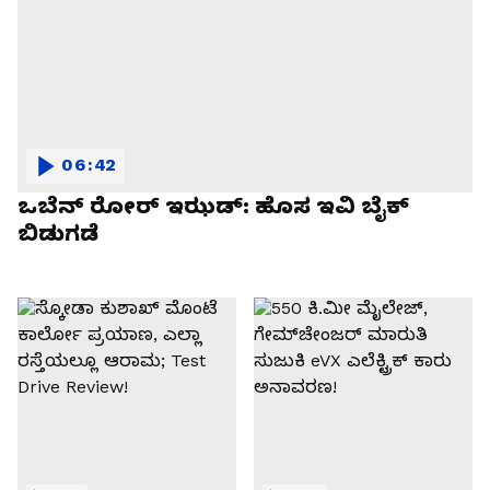
06:42
ಒಬೆನ್ ರೋರ್ ಇಝಡ್: ಹೊಸ ಇವಿ ಬೈಕ್
ಬಿಡುಗಡೆ