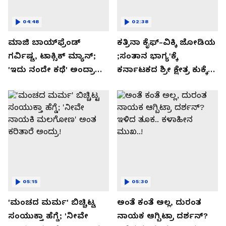
04:48
02:38
ಮಾಜಿ ಬಾಯ್‌ಫ್ರೆಂಡ್
ಕತ್ರಿನಾ ಕೈಫ್-ವಿಕ್ಕಿ ಜೋಡಿಯ
ಗರ್ವಿಷ್ಟ, ಟಾಕ್ಸಿಕ್ ಮ್ಯಾನ್;
;ಸಂತಾನ ಭಾಗ್ಯ'ಕ್ಕೆ
'ಇದು ನಂದೇ ಕಥೆ' ಅಂದ್ರಾ
ಕರ್ನಾಟಕದ ಶ್ರೀ ಕ್ಷೇತ್ರ ಕುಕ್ಕೆ
-ಗರ್ಲ್‌ಫ್ರೆಂಡ್- ರಶ್ಮಿಕಾ
ಸುಬ್ರಮಣ್ಯದ ನಂಟು!
ಮಂದಣ್ಣ?
05:15
05:30
'ಮಂಚದ ಮರ್ಮ' ಬಿಚ್ಚಿಟ್ಟ
ಅಂತೆ ಕಂತೆ ಅಲ್ಲ, ದುರಂತ
ಸಂಯುಕ್ತಾ ಹೆಗ್ಡೆ; 'ನೀವೇ
ನಾಯಕ ಆಗ್ಬಿಟ್ರಾ ದರ್ಶನ್?