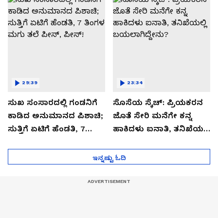
29:39
23:34
ಸುಖ ಸಂಸಾರದಲ್ಲಿ ಗಂಡನಿಗೆ
ಸೊಸೆಯ ಸ್ಕೆಚ್: ಪ್ರಿಯಕರನ
ಕಾಡಿದ ಅನುಮಾನದ ಪಿಶಾಚಿ;
ಜೊತೆ ಸೇರಿ ಮನೆಗೇ ಕನ್ನ
ಸುತ್ತಿಗೆ ಏಟಿಗೆ ಹೆಂಡತಿ, 7
ಹಾಕಿದಳು ಐನಾತಿ, ತನಿಖೆಯಲ್ಲಿ
ತಿಂಗಳ ಮಗು ತಲೆ ಪೀಸ್,
ಬಯಲಾಗಿದ್ದೇನು?
ಪೀಸ್!
ಇನ್ನಷ್ಟು ಓದಿ