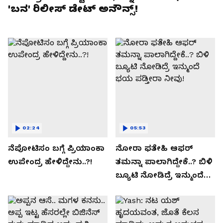
'ಬನ' ರಿಲೀಸ್ ಡೇಟ್ ಅನೌನ್ಸ್!
02:24
05:53
ನೆಪೋಟಿಸಂ ಬಗ್ಗೆ ಪ್ರಿಯಾಂಕಾ
ನೋರಾ ಫತೇಹಿ ಆಫರ್​
ಉಪೇಂದ್ರ ಹೇಳಿದ್ದೇನು..?!
ತಮನ್ನಾ ಪಾಲಾಗಿದ್ದೇಕೆ..? ಬಿಳಿ
ಬ್ಯೂಟಿ ನೋಡಿದ್ರೆ ಇನ್ಮುಂದೆ
ಭಯ ಪಡ್ತೀರಾ ನೀವು!