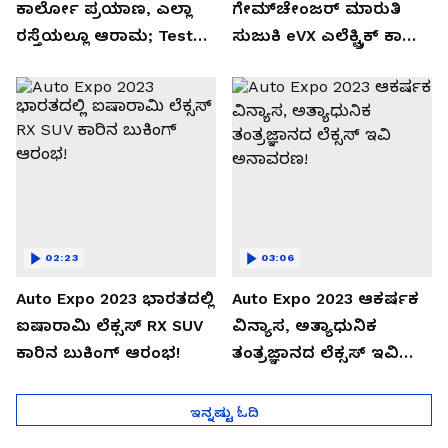
ಕಾರ್ಲೋ ಪ್ರಯಾಣ, ಎಲ್ಲಾ
ಗೇಮ್‌ಚೇಂಜರ್ ಮಾರುತಿ
ರಸ್ತೆಯಲ್ಲೂ ಆರಾಮ; Test
ಸುಜುಕಿ eVX ಎಲೆಕ್ಟ್ರಿಕ್ ಕಾರು
Drive Review!
ಅನಾವರಣ!
02:23
03:06
Auto Expo 2023 ಭಾರತದಲ್ಲಿ
Auto Expo 2023 ಆಕರ್ಷಕ
ಐಷಾರಾಮಿ ಲೆಕ್ಸಸ್ RX SUV
ವಿನ್ಯಾಸ, ಅತ್ಯಾಧುನಿಕ
ಕಾರಿನ ಬುಕಿಂಗ್ ಆರಂಭ!
ತಂತ್ರಜ್ಞಾನದ ಲೆಕ್ಸಸ್ ಇವಿ
ಅನಾವರಣ!
ಇನ್ನಷ್ಟು ಓದಿ