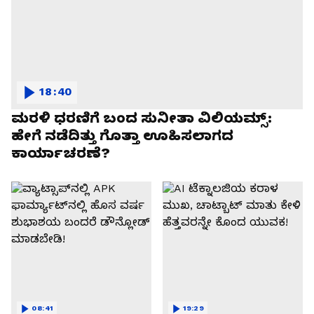
18:40
ಮರಳಿ ಧರಣಿಗೆ ಬಂದ ಸುನೀತಾ ವಿಲಿಯಮ್ಸ್:
ಹೇಗೆ ನಡೆದಿತ್ತು ಗೊತ್ತಾ ಊಹಿಸಲಾಗದ
ಕಾರ್ಯಾಚರಣೆ?
08:41
19:29