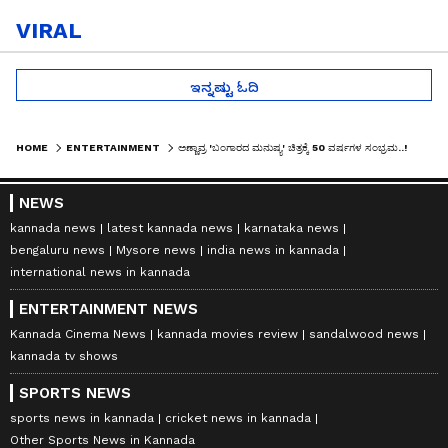
VIRAL
ಇನ್ನಷ್ಟು ಓದಿ
HOME
ENTERTAINMENT
ಅಣ್ಣಾವ್ರ 'ಬಂಗಾರದ ಮನುಷ್ಯ' ಚಿತ್ರಕ್ಕೆ 50 ವರ್ಷಗಳ ಸಂಭ್ರಮ..!
NEWS
kannada news
latest kannada news
karnataka news
bengaluru news
Mysore news
india news in kannada
international news in kannada
ENTERTAINMENT NEWS
Kannada Cinema News
kannada movies review
sandalwood news
kannada tv shows
SPORTS NEWS
sports news in kannada
cricket news in kannada
Other Sports News in Kannada