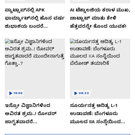
ವ್ಯಾಟ್ಸಾಪ್‌ನಲ್ಲಿ APK
AI ಟೆಕ್ನಾಲಜಿಯ ಕರಾಳ ಮುಖ,
ಫಾರ್ಮ್ಯಾಟ್‌ನಲ್ಲಿ ಹೊಸ ವರ್ಷ
ಚಾಟ್ಬಾಟ್ ಮಾತು ಕೇಳಿ
ಶುಭಾಶಯ ಬಂದರೆ
ಹೆತ್ತವರನ್ನೇ ಕೊಂದ ಯುವಕ!
ಡೌನ್ಲೋಡ್ ಮಾಡಬೇಡಿ!
19:30
06:22
ಇಸ್ರೋ ವಿಜ್ಞಾನಿಗಳಿಂದ
ಸೂರ್ಯನತ್ತ ಆದಿತ್ಯ L-1
ಅವಿರತ ಶ್ರಮ..! ರೋವರ್
ಉಡಾವಣೆ: ಬೆಂಗಳೂರು
ಜಾಗೃತವಾದರೆ
ಮೂಲದ IIA ಸಂಸ್ಥೆಯಿಂದ
ಮುಂದೇನಾಗುತ್ತೆ ಗೊತ್ತಾ..?
ಪೆಲೋಡ್‌ ತಯಾರಿಕೆ