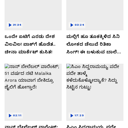
31:34
03:24
ಒಂದೇ ಏಟಿಗೆ ಎರಡು ದೇಶ
ಮಲ್ಲಿಗೆ ಹೂ ತೂಕಕ್ಕಿಳಿದ ಸಿನಿ
ವಿಲವಿಲ! ಪಾಕ್​​ಗೆ ಹೊಡೆತ..
ಲೋಕದ ಚೆಲುವೆ ರಿತಿಕಾ
ಚೀನಾ ಮಾರ್ಕೆಟ್​ ಕುಸಿತ!
ಸಿಂಗ್!‌ ಈ ಬಳುಕುವ ಬಾಲೆ
ಸೀಕ್ರೇಟ್‌ ಏನು?
02:11
17:29
ನಾನ್ ಬೇಲೆಬಲ್ ವಾರೆಂಟ್;
ಸಿಎಂ ಸಿದ್ದರಾಮಯ್ಯ ಪದೇ