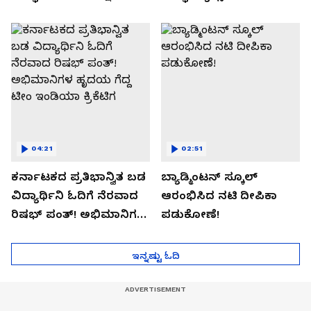
04:21
02:51
ಕರ್ನಾಟಕದ ಪ್ರತಿಭಾನ್ವಿತ ಬಡ
ಬ್ಯಾಡ್ಮಿಂಟನ್ ಸ್ಕೂಲ್​
ವಿದ್ಯಾರ್ಥಿನಿ ಓದಿಗೆ ನೆರವಾದ
ಆರಂಭಿಸಿದ ನಟಿ ದೀಪಿಕಾ
ರಿಷಭ್ ಪಂತ್! ಅಭಿಮಾನಿಗಳ
ಪಡುಕೋಣೆ!
ಹೃದಯ ಗೆದ್ದ ಟೀಂ ಇಂಡಿಯಾ
ಕ್ರಿಕೆಟಿಗ
ಇನ್ನಷ್ಟು ಓದಿ