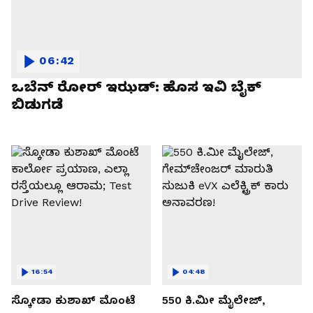
06:42
ಒಬೆನ್ ರೋರ್ ಇಝಡ್: ಹೊಸ ಇವಿ ಬೈಕ್
ಬಿಡುಗಡೆ
16:54
04:48
ಸ್ಕೋಡಾ ಕುಶಾಖ್ ಮೊಂಟೆ
550 ಕಿ.ಮೀ ಮೈಲೇಜ್,