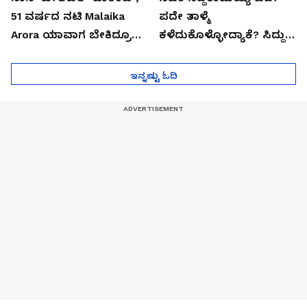
51 ವರ್ಷದ ನಟಿ Malaika
ಪದೇ ತಾಳ್ಮೆ
Arora ಯಾವಾಗ ಬೇಕಿದ್ರೂ
ಕಳೆದುಕೊಳ್ಳೋದ್ಯಾಕೆ? ಸಿದ್ದು
ಜೈಲಿಗೆ ಹೋಗ್ತಾರೆ!
ಸಿಟ್ಟಿನ ಗುಟ್ಟು!
ಇನ್ನಷ್ಟು ಓದಿ