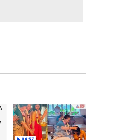
10 ರೂಪಾಯಿಗೆ ಬಿತ್ತು
ಅಮಾಯಕನ ಹೆಣ:
ಯಾರದ್ದೊ ಜಗಳ.. ಬಿಡಿಸಲು
ಹೋದವನು ಸತ್ತ!
Darshan Thoogudeepa:
ಡಿ ಗ್ಯಾಂಗ್ ರಹಸ್ಯ- ನಟ
ದರ್ಶನ್ ಬಚಾವ್ ಮಾಡೋಕೆ
ನಡಿತಿರೋ ಸಾಕ್ಷ್ಯನಾಶದ
ಸೂತ್ರಧಾರಿ ಯಾರು?
ನಿಧಿಯ ಅಸೆಗೆ ಹೋದವನು
ಸೇರಿದ್ದು ಸಾವಿನ ಮನೆ; ಅಲ್ಲಿದ್ದ
ಹೆಲ್ಮೆಟ್ ಹೇಳಿತ್ತು ರಕ್ತದ ಕಥೆ
ಅತೀ ಶೀಘ್ರದಲ್ಲೇ ಅಂತಿಮ
ತೀರ್ಪು.. ದರ್ಶನ್‌ಗೆ ಸಿಗೋದು
ಬೇಲಾ, ಪರ್ಮನೆಂಟ್ ಜೈಲಾ?
ಬಾಲಕಿ ಕೊಲೆಯ 3 ತಿಂಗಳ
ಬಳಿಕ FIR: ಪ್ರಭಾವಕ್ಕೆ
ಒಳಗಾದ್ರಾ? ಮತ್ತಿನ್ನೇನಾದ್ರೂ
ಸಂಥಿಂಗ್​​ ಇತ್ತಾ..?
04:57