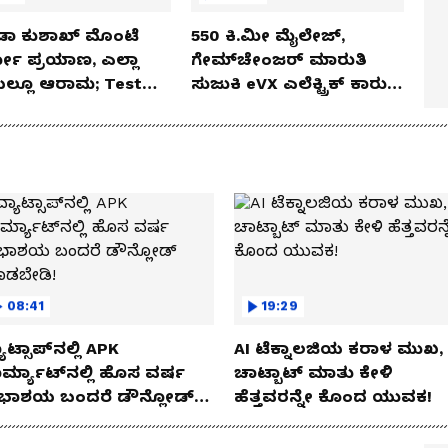
ಡಾ ಕುಶಾಖ್ ಮೊಂಟೆ
550 ಕಿ.ಮೀ ಮೈಲೇಜ್,
ಲೋ ಪ್ರಯಾಣ, ಎಲ್ಲಾ
ಗೇಮ್‌ಚೇಂಜರ್ ಮಾರುತಿ
ೆಯಲ್ಲೂ ಆರಾಮ; Test
ಸುಜುಕಿ eVX ಎಲೆಕ್ಟ್ರಿಕ್ ಕಾರು
 Review!
ಅನಾವರಣ!
08:41
19:29
ಾಟ್ಸಾಪ್‌ನಲ್ಲಿ APK
AI ಟೆಕ್ನಾಲಜಿಯ ಕರಾಳ ಮುಖ,
ರ್ಮ್ಯಾಟ್‌ನಲ್ಲಿ ಹೊಸ ವರ್ಷ
ಚಾಟ್ಬಾಟ್ ಮಾತು ಕೇಳಿ
ಭಾಶಯ ಬಂದರೆ ಡೌನ್ಲೋಡ್
ಹೆತ್ತವರನ್ನೇ ಕೊಂದ ಯುವಕ!
ಾಡಬೇಡಿ!