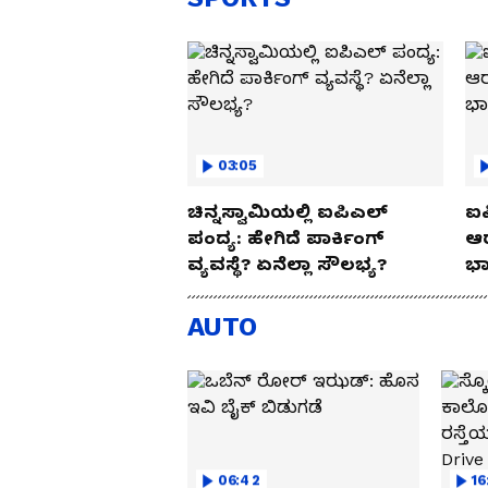
03:05
ಚಿನ್ನಸ್ವಾಮಿಯಲ್ಲಿ ಐಪಿಎಲ್‌
ಐಪ
ಪಂದ್ಯ: ಹೇಗಿದೆ ಪಾರ್ಕಿಂಗ್
ಆರ
ವ್ಯವಸ್ಥೆ? ಏನೆಲ್ಲಾ ಸೌಲಭ್ಯ?
ಭಾ
AUTO
06:42
16