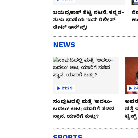
ಜಯಪ್ರಕಾಶ್ ಶೆಟ್ಟಿ ನಟನೆ, ಕನ್ನಡ-
ನೆ
ತುಳು ಭಾಷೆಯ 'ಬನ' ರಿಲೀಸ್
ಉಪ
ಡೇಟ್ ಅನೌನ್ಸ್!
NEWS
21:29
2
ಸಂಪುಟದಲ್ಲಿ ಮತ್ತೆ ‘ಅದಲು-
ಅವನು
ಬದಲು’ ಆಟ; ಯಾರಿಗೆ ಸಚಿವ
ಪತ್ತೆ 
ಸ್ಥಾನ, ಯಾರಿಗೆ ಕುತ್ತು?
ಟ್ವಿಸ್ಟ
SPORTS