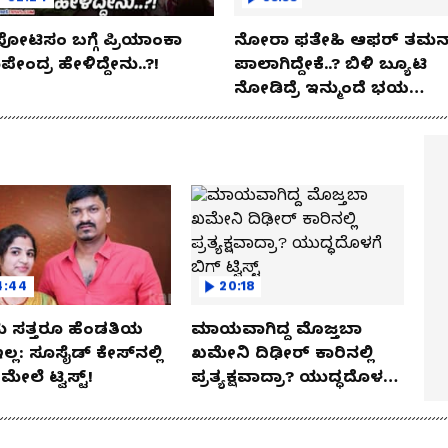
ಪೋಟಿಸಂ ಬಗ್ಗೆ ಪ್ರಿಯಾಂಕಾ
ನೋರಾ ಫತೇಹಿ ಆಫರ್​ ತಮನ್
ೇಂದ್ರ ಹೇಳಿದ್ದೇನು..?!
ಪಾಲಾಗಿದ್ದೇಕೆ..? ಬಿಳಿ ಬ್ಯೂಟಿ
ನೋಡಿದ್ರೆ ಇನ್ಮುಂದೆ ಭಯ
ಪಡ್ತೀರಾ ನೀವು!
4:44
20:18
 ಸತ್ತರೂ ಹೆಂಡತಿಯ
ಮಾಯವಾಗಿದ್ದ ಮೊಜ್ತಬಾ
ಇಲ್ಲ: ಸೂಸೈಡ್​​ ಕೇಸ್​​ನಲ್ಲಿ
ಖಮೇನಿ ದಿಢೀರ್ ಕಾರಿನಲ್ಲಿ
್​ ಮೇಲೆ ಟ್ವಿಸ್ಟ್!
ಪ್ರತ್ಯಕ್ಷವಾದ್ರಾ? ಯುದ್ಧದೊಳಗೆ
ಬಿಗ್ ಟ್ವಿಸ್ಟ್