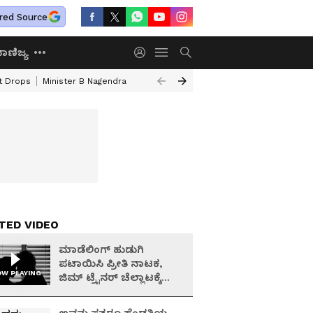
red Source
ಾಣಿಜ್ಯ
ht Drops
Minister B Nagendra
Minister Yathindra Siddaramaiah
Vidha
TED VIDEO
ಮಾಡೆಲಿಂಗ್ ಹುಡುಗಿ
ಪಟಾಯಿಸಿ ಪ್ರೀತಿ ನಾಟಕ,
W PLAYING
ಜಿಮ್ ಟ್ರೈನರ್ ಚೆಲ್ಲಾಟಕ್ಕೆ
ಸುಂದರಿ ಬದುಕೇ ಅಂತ್ಯ!