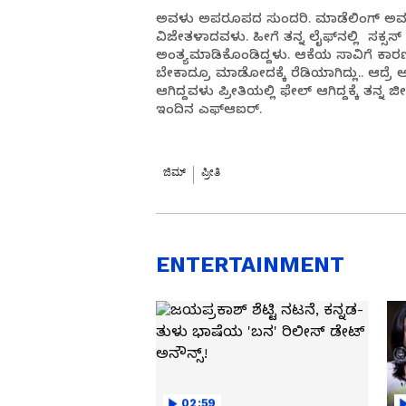
ಅವಳು ಅಪರೂಪದ ಸುಂದರಿ. ಮಾಡೆಲಿಂಗ್ ಅವಳ ಪಾ
ವಿಜೇತಳಾದವಳು. ಹೀಗೆ ತನ್ನ ಲೈಫ್‌ನಲ್ಲಿ ಸಕ್ಸಸ್ ಕ
ಅಂತ್ಯಮಾಡಿಕೊಂಡಿದ್ದಳು. ಆಕೆಯ ಸಾವಿಗೆ ಕಾರ
ಬೇಕಾದ್ರೂ ಮಾಡೋದಕ್ಕೆ ರೆಡಿಯಾಗಿದ್ಲು.. ಆದ್ರೆ ಆತ
ಆಗಿದ್ದವಳು ಪ್ರೀತಿಯಲ್ಲಿ ಫೇಲ್ ಆಗಿದ್ದಕ್ಕೆ ತನ್
ಇಂದಿನ ಎಫ್ಆಐರ್.
ಜಿಮ್
ಪ್ರೀತಿ
ENTERTAINMENT
02:59