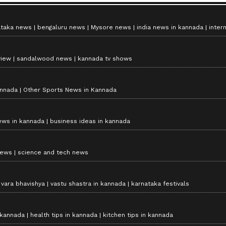
ataka news
bengaluru news
Mysore news
india news in kannada
inter
view
sandalwood news
kannada tv shows
annada
Other Sports News in Kannada
ews in kannada
business ideas in kannada
news
science and tech news
vara bhavishya
vastu shastra in kannada
karnataka festivals
 kannada
health tips in kannada
kitchen tips in kannada