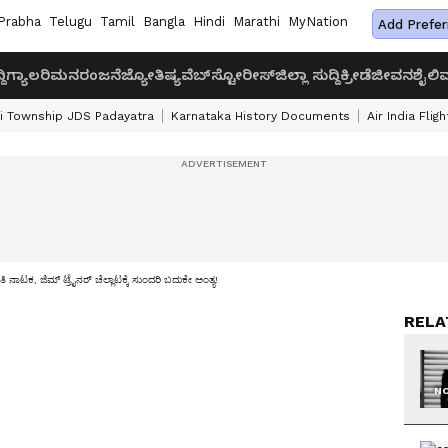
Prabha
Telugu
Tamil
Bangla
Hindi
Marathi
MyNation
Add Prefer
ದಿ
ಗ್ಯಾಲರಿ
ಮನರಂಜನೆ
ಜ್ಯೋತಿಷ್ಯ
ವೆಬ್‌ಸ್ಟೋರೀಸ್
ಜಿಲ್ಲಾ ಸುದ್ದಿ
ಕ್ರೀಡೆ
ಜೀವನಶೈಲಿ
ವ
i Township JDS Padayatra
Karnataka History Documents
Air India Flig
ಿ ನಾಟಕ, ಜಿಮ್ ಟ್ರೈನರ್ ಚೆಲ್ಲಾಟಕ್ಕೆ ಸುಂದರಿ ಬದುಕೇ ಅಂತ್ಯ!
RELA
NO