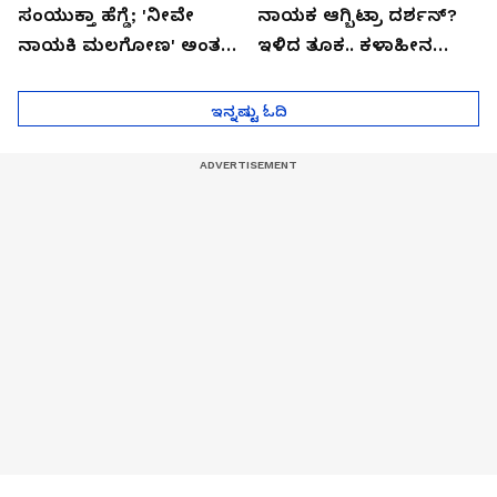
ಸಂಯುಕ್ತಾ ಹೆಗ್ಡೆ; 'ನೀವೇ
ನಾಯಕ ಆಗ್ಬಿಟ್ರಾ ದರ್ಶನ್?
ನಾಯಕಿ ಮಲಗೋಣ' ಅಂತ
ಇಳಿದ ತೂಕ.. ಕಳಾಹೀನ
ಕರಿತಾರೆ ಅಂದ್ರು!
ಮುಖ..!
ಇನ್ನಷ್ಟು ಓದಿ