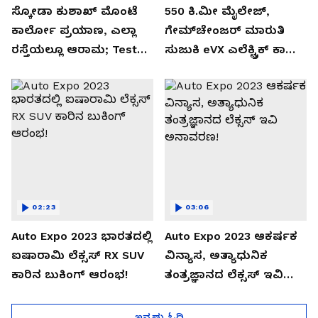
ಸ್ಕೋಡಾ ಕುಶಾಖ್ ಮೊಂಟೆ
550 ಕಿ.ಮೀ ಮೈಲೇಜ್,
ಕಾರ್ಲೋ ಪ್ರಯಾಣ, ಎಲ್ಲಾ
ಗೇಮ್‌ಚೇಂಜರ್ ಮಾರುತಿ
ರಸ್ತೆಯಲ್ಲೂ ಆರಾಮ; Test
ಸುಜುಕಿ eVX ಎಲೆಕ್ಟ್ರಿಕ್ ಕಾರು
Drive Review!
ಅನಾವರಣ!
02:23
03:06
Auto Expo 2023 ಭಾರತದಲ್ಲಿ
Auto Expo 2023 ಆಕರ್ಷಕ
ಐಷಾರಾಮಿ ಲೆಕ್ಸಸ್ RX SUV
ವಿನ್ಯಾಸ, ಅತ್ಯಾಧುನಿಕ
ಕಾರಿನ ಬುಕಿಂಗ್ ಆರಂಭ!
ತಂತ್ರಜ್ಞಾನದ ಲೆಕ್ಸಸ್ ಇವಿ
ಅನಾವರಣ!
ಇನ್ನಷ್ಟು ಓದಿ