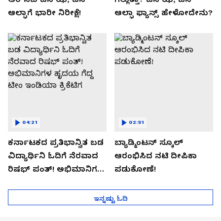
ಆಲ್ಫಾಗೆ ಭಾರೀ ನಿರೀಕ್ಷೆ!
ಆಲ್ಫಾ ಫ್ಯಾನ್ಸ್ ಹೇಳೋದೇನು?
04:21
02:51
ಕರ್ನಾಟಕದ ಪ್ರತಿಭಾನ್ವಿತ ಬಡ
ಬ್ಯಾಡ್ಮಿಂಟನ್ ಸ್ಕೂಲ್​
ವಿದ್ಯಾರ್ಥಿನಿ ಓದಿಗೆ ನೆರವಾದ
ಆರಂಭಿಸಿದ ನಟಿ ದೀಪಿಕಾ
ರಿಷಭ್ ಪಂತ್! ಅಭಿಮಾನಿಗಳ
ಪಡುಕೋಣೆ!
ಹೃದಯ ಗೆದ್ದ ಟೀಂ ಇಂಡಿಯಾ
ಕ್ರಿಕೆಟಿಗ
ಇನ್ನಷ್ಟು ಓದಿ