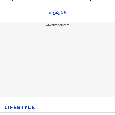
ಮುಂದೇನಾಗುತ್ತೆ ಗೊತ್ತಾ..?
ಪೆಲೋಡ್‌ ತಯಾರಿಕೆ
ಇನ್ನಷ್ಟು ಓದಿ
LIFESTYLE