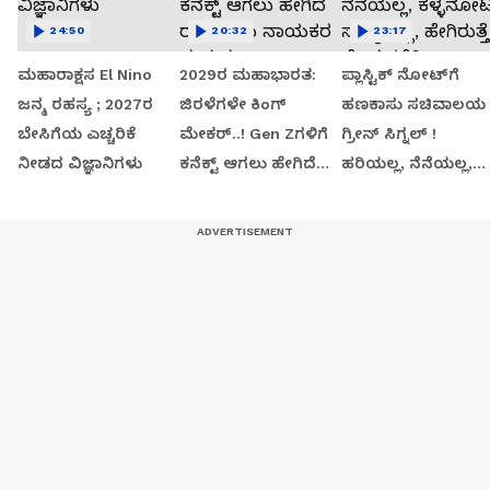
24:50
20:32
23:17
ಮಹಾರಾಕ್ಷಸ El Nino
2029ರ ಮಹಾಭಾರತ:
ಪ್ಲಾಸ್ಟಿಕ್ ನೋಟ್‌ಗೆ
ಜನ್ಮ ರಹಸ್ಯ ; 2027ರ
ಜಿರಳೆಗಳೇ ಕಿಂಗ್
ಹಣಕಾಸು ಸಚಿವಾಲಯ
ಬೇಸಿಗೆಯ ಎಚ್ಚರಿಕೆ
ಮೇಕರ್..! Gen Zಗಳಿಗೆ
ಗ್ರೀನ್​​ ಸಿಗ್ನಲ್​​​ !
ನೀಡದ ವಿಜ್ಞಾನಿಗಳು
ಕನೆಕ್ಟ್ ಆಗಲು ಹೇಗಿದೆ
ಹರಿಯಲ್ಲ, ನೆನೆಯಲ್ಲ,
ರಾಜಕೀಯ ನಾಯಕರ
ಕಳ್ಳನೋಟು ಸಾಧ್ಯವಿಲ್ಲ,
ಪ್ರಯತ್ನ..?
ಹೇಗಿರುತ್ತೆ ಹೊಸ ಕರೆನ್ಸಿ.