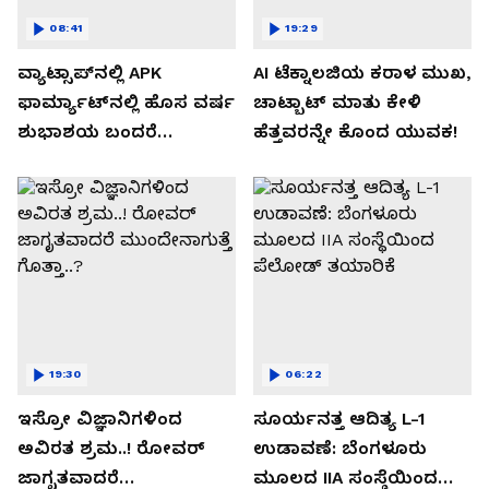
08:41
19:29
ವ್ಯಾಟ್ಸಾಪ್‌ನಲ್ಲಿ APK
AI ಟೆಕ್ನಾಲಜಿಯ ಕರಾಳ ಮುಖ,
ಫಾರ್ಮ್ಯಾಟ್‌ನಲ್ಲಿ ಹೊಸ ವರ್ಷ
ಚಾಟ್ಬಾಟ್ ಮಾತು ಕೇಳಿ
ಶುಭಾಶಯ ಬಂದರೆ
ಹೆತ್ತವರನ್ನೇ ಕೊಂದ ಯುವಕ!
ಡೌನ್ಲೋಡ್ ಮಾಡಬೇಡಿ!
19:30
06:22
ಇಸ್ರೋ ವಿಜ್ಞಾನಿಗಳಿಂದ
ಸೂರ್ಯನತ್ತ ಆದಿತ್ಯ L-1
ಅವಿರತ ಶ್ರಮ..! ರೋವರ್
ಉಡಾವಣೆ: ಬೆಂಗಳೂರು
ಜಾಗೃತವಾದರೆ
ಮೂಲದ IIA ಸಂಸ್ಥೆಯಿಂದ