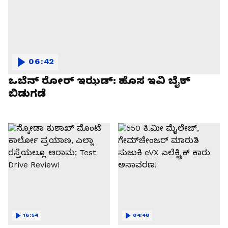
06:42
ಒಬೆನ್ ರೋರ್ ಇಝಡ್: ಹೊಸ ಇವಿ ಬೈಕ್
ಬಿಡುಗಡೆ
16:54
04:48