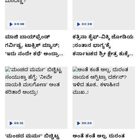
04:48
02:38
ಮಾಜಿ ಬಾಯ್‌ಫ್ರೆಂಡ್
ಕತ್ರಿನಾ ಕೈಫ್-ವಿಕ್ಕಿ ಜೋಡಿಯ
ಗರ್ವಿಷ್ಟ, ಟಾಕ್ಸಿಕ್ ಮ್ಯಾನ್;
;ಸಂತಾನ ಭಾಗ್ಯ'ಕ್ಕೆ
'ಇದು ನಂದೇ ಕಥೆ' ಅಂದ್ರಾ
ಕರ್ನಾಟಕದ ಶ್ರೀ ಕ್ಷೇತ್ರ ಕುಕ್ಕೆ
-ಗರ್ಲ್‌ಫ್ರೆಂಡ್- ರಶ್ಮಿಕಾ
ಸುಬ್ರಮಣ್ಯದ ನಂಟು!
ಮಂದಣ್ಣ?
05:15
05:30
'ಮಂಚದ ಮರ್ಮ' ಬಿಚ್ಚಿಟ್ಟ
ಅಂತೆ ಕಂತೆ ಅಲ್ಲ, ದುರಂತ