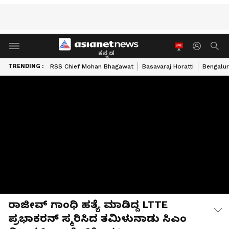
ಕನ್ನಡ
TRENDING :
RSS Chief Mohan Bhagawat
Basavaraj Horatti
Bengalur
ರಾಜೀವ್ ಗಾಂಧಿ ಹತ್ಯೆ ಮಾಡಿದ್ದ LTTE
ಪ್ರಭಾಕರನ್ ಸ್ಮರಿಸಿದ ತಮಿಳುನಾಡು ಸಿಎಂ