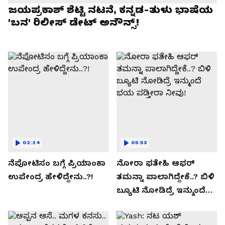
ಜಯಪ್ರಕಾಶ್ ಶೆಟ್ಟಿ ನಟನೆ, ಕನ್ನಡ-ತುಳು ಭಾಷೆಯ
'ಬನ' ರಿಲೀಸ್ ಡೇಟ್ ಅನೌನ್ಸ್!
02:24
05:53
ನೆಪೋಟಿಸಂ ಬಗ್ಗೆ ಪ್ರಿಯಾಂಕಾ
ನೋರಾ ಫತೇಹಿ ಆಫರ್​
ಉಪೇಂದ್ರ ಹೇಳಿದ್ದೇನು..?!
ತಮನ್ನಾ ಪಾಲಾಗಿದ್ದೇಕೆ..? ಬಿಳಿ
ಬ್ಯೂಟಿ ನೋಡಿದ್ರೆ ಇನ್ಮುಂದೆ
ಭಯ ಪಡ್ತೀರಾ ನೀವು!