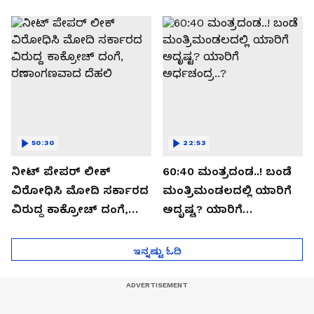
ಬಯಲಾಗಿದ್ದೇನು?
ಆಪರೇಷನ್ 2873 ಅಸಲಿ
ಸೀಕ್ರೆಟ್?
50:30
22:53
ನೀಟ್ ಪೇಪರ್ ಲೀಕ್
60:40 ಮಂತ್ರದಂಡ..! ಬಂಡೆ
ವಿರೋಧಿಸಿ ಮೋದಿ ಸರ್ಕಾರದ
ಮಂತ್ರಿಮಂಡಲದಲ್ಲಿ ಯಾರಿಗೆ
ವಿರುದ್ದ ಕಾಕ್ರೋಚ್ ದಂಗೆ,
ಅದೃಷ್ಟ? ಯಾರಿಗೆ
ರಣಾಂಗಣವಾದ ದೆಹಲಿ
ಅರ್ಧಚಂದ್ರ..?
ಇನ್ನಷ್ಟು ಓದಿ