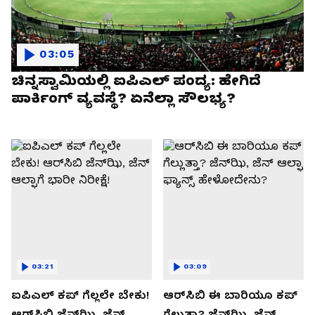
03:05
ಚಿನ್ನಸ್ವಾಮಿಯಲ್ಲಿ ಐಪಿಎಲ್‌ ಪಂದ್ಯ: ಹೇಗಿದೆ
ಪಾರ್ಕಿಂಗ್ ವ್ಯವಸ್ಥೆ? ಏನೆಲ್ಲಾ ಸೌಲಭ್ಯ?
03:21
03:09
ಐಪಿಎಲ್ ಕಪ್‌ ಗೆಲ್ಲಲೇ ಬೇಕು!
ಆರ್‌ಸಿಬಿ ಈ ಬಾರಿಯೂ ಕಪ್‌
ಆರ್‌ಸಿಬಿ ಜೆನ್‌ಝಿ, ಜೆನ್‌
ಗೆಲ್ಲುತ್ತಾ? ಜೆನ್‌ಝಿ, ಜೆನ್‌