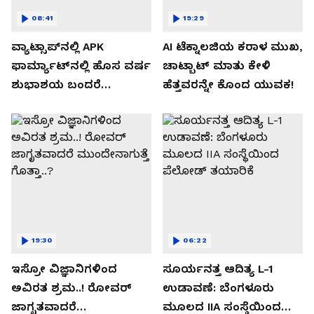
08:41
19:29
ವ್ಯಾಟ್ಸಾಪ್‌ನಲ್ಲಿ APK
AI ಟೆಕ್ನಾಲಜಿಯ ಕರಾಳ ಮುಖ,
ಫಾರ್ಮ್ಯಾಟ್‌ನಲ್ಲಿ ಹೊಸ ವರ್ಷ
ಚಾಟ್ಬಾಟ್ ಮಾತು ಕೇಳಿ
ಶುಭಾಶಯ ಬಂದರೆ
ಹೆತ್ತವರನ್ನೇ ಕೊಂದ ಯುವಕ!
ಡೌನ್ಲೋಡ್ ಮಾಡಬೇಡಿ!
19:30
06:22
ಇಸ್ರೋ ವಿಜ್ಞಾನಿಗಳಿಂದ
ಸೂರ್ಯನತ್ತ ಆದಿತ್ಯ L-1
ಅವಿರತ ಶ್ರಮ..! ರೋವರ್
ಉಡಾವಣೆ: ಬೆಂಗಳೂರು
ಜಾಗೃತವಾದರೆ
ಮೂಲದ IIA ಸಂಸ್ಥೆಯಿಂದ