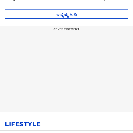
ಮುಂದೇನಾಗುತ್ತೆ ಗೊತ್ತಾ..?
ಪೆಲೋಡ್‌ ತಯಾರಿಕೆ
ಇನ್ನಷ್ಟು ಓದಿ
LIFESTYLE