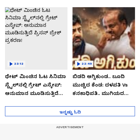
ಹೈಕೋರ್ಟ್
ಹಾಕುತ್ತಾ ಕಾಂಗ್ರೆಸ್
ಹೈಕಮಾಂಡ್?
23:12
22:49
ಥೇಟ್​​ ಮಿಂಚಿನ ಓಟ ಸಿನಿಮಾ
ಬಿಡದಿ ಅಗ್ನಿಕುಂಡ.. ಬೂದಿ
ಸ್ಟೈಲ್​ನಲ್ಲಿ ಗ್ರೇಟ್​​ ಎಸ್ಕೇಪ್:
ಮುಚ್ಚಿದ ಕೆಂಡ: ದಳಪತಿ Vs
ಅನುಮಾನ ಮೂಡಿಸುತ್ತಿದೆ
ಕನಕಾಧಿಪತಿ.. ಮುಗಿಯದ
ಪ್ರಿಸನ್​ ಬ್ರೇಕ್ ಪ್ರಕರಣ!
ಯುದ್ಧದ ಹೊಸ ಅಧ್ಯಾಯ!
ಇನ್ನಷ್ಟು ಓದಿ