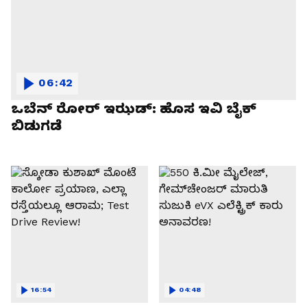
06:42
ಒಬೆನ್ ರೋರ್ ಇಝಡ್: ಹೊಸ ಇವಿ ಬೈಕ್
ಬಿಡುಗಡೆ
16:54
04:48