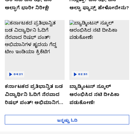
ಆಲ್ಫಾಗೆ ಭಾರೀ ನಿರೀಕ್ಷೆ!
ಆಲ್ಫಾ ಫ್ಯಾನ್ಸ್ ಹೇಳೋದೇನು?
04:21
02:51
ಕರ್ನಾಟಕದ ಪ್ರತಿಭಾನ್ವಿತ ಬಡ
ಬ್ಯಾಡ್ಮಿಂಟನ್ ಸ್ಕೂಲ್​
ವಿದ್ಯಾರ್ಥಿನಿ ಓದಿಗೆ ನೆರವಾದ
ಆರಂಭಿಸಿದ ನಟಿ ದೀಪಿಕಾ
ರಿಷಭ್ ಪಂತ್! ಅಭಿಮಾನಿಗಳ
ಪಡುಕೋಣೆ!
ಹೃದಯ ಗೆದ್ದ ಟೀಂ ಇಂಡಿಯಾ
ಕ್ರಿಕೆಟಿಗ
ಇನ್ನಷ್ಟು ಓದಿ