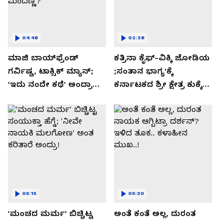
04:48
02:38
ಮಾಜಿ ಬಾಯ್‌ಫ್ರೆಂಡ್
ಕತ್ರಿನಾ ಕೈಫ್-ವಿಕ್ಕಿ ಜೋಡಿಯ
ಗರ್ವಿಷ್ಟ, ಟಾಕ್ಸಿಕ್ ಮ್ಯಾನ್;
;ಸಂತಾನ ಭಾಗ್ಯ'ಕ್ಕೆ
'ಇದು ನಂದೇ ಕಥೆ' ಅಂದ್ರಾ
ಕರ್ನಾಟಕದ ಶ್ರೀ ಕ್ಷೇತ್ರ ಕುಕ್ಕೆ
-ಗರ್ಲ್‌ಫ್ರೆಂಡ್- ರಶ್ಮಿಕಾ
ಸುಬ್ರಮಣ್ಯದ ನಂಟು!
ಮಂದಣ್ಣ?
05:15
05:30
'ಮಂಚದ ಮರ್ಮ' ಬಿಚ್ಚಿಟ್ಟ
ಅಂತೆ ಕಂತೆ ಅಲ್ಲ, ದುರಂತ