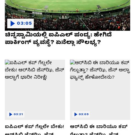
03:05
ಚಿನ್ನಸ್ವಾಮಿಯಲ್ಲಿ ಐಪಿಎಲ್‌ ಪಂದ್ಯ: ಹೇಗಿದೆ
ಪಾರ್ಕಿಂಗ್ ವ್ಯವಸ್ಥೆ? ಏನೆಲ್ಲಾ ಸೌಲಭ್ಯ?
03:21
03:09
ಐಪಿಎಲ್ ಕಪ್‌ ಗೆಲ್ಲಲೇ ಬೇಕು!
ಆರ್‌ಸಿಬಿ ಈ ಬಾರಿಯೂ ಕಪ್‌
ಆರ್‌ಸಿಬಿ ಜೆನ್‌ಝಿ, ಜೆನ್‌
ಗೆಲ್ಲುತ್ತಾ? ಜೆನ್‌ಝಿ, ಜೆನ್‌