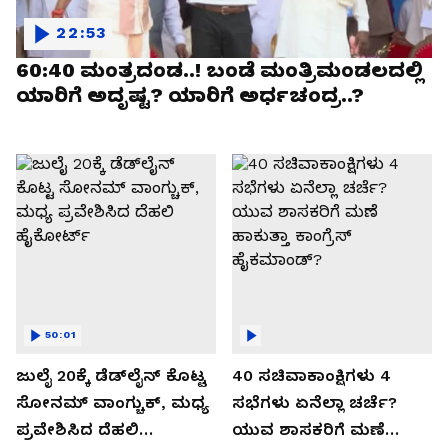
22:53
60:40 ಮಂತ್ರದಂಡ..! ಬಂಡೆ ಮಂತ್ರಿಮಂಡಲದಲ್ಲಿ
ಯಾರಿಗೆ ಅದೃಷ್ಟ? ಯಾರಿಗೆ ಅರ್ಧಚಂದ್ರ..?
50:01
ಜುಲೈ 20ಕ್ಕೆ ಡೆಡ್‌ಲೈನ್ ಕೊಟ್ಟ
40 ಸಚಿವಾಕಾಂಕ್ಷಿಗಳು 4
ಸೋನಮ್ ವಾಂಗ್ಚುಕ್, ಮಧ್ಯ
ಸಭೆಗಳು ಏನೆಲ್ಲಾ ಚರ್ಚೆ?
ಪ್ರವೇಶಿಸಿದ ದೆಹಲಿ
ಯುವ ಶಾಸಕರಿಗೆ ಮಣೆ