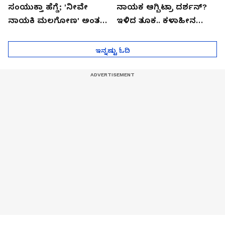
ಸಂಯುಕ್ತಾ ಹೆಗ್ಡೆ; 'ನೀವೇ
ನಾಯಕ ಆಗ್ಬಿಟ್ರಾ ದರ್ಶನ್?
ನಾಯಕಿ ಮಲಗೋಣ' ಅಂತ
ಇಳಿದ ತೂಕ.. ಕಳಾಹೀನ
ಕರಿತಾರೆ ಅಂದ್ರು!
ಮುಖ..!
ಇನ್ನಷ್ಟು ಓದಿ