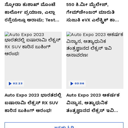
ಸ್ಕೋಡಾ ಕುಶಾಖ್ ಮೊಂಟೆ
550 ಕಿ.ಮೀ ಮೈಲೇಜ್,
ಕಾರ್ಲೋ ಪ್ರಯಾಣ, ಎಲ್ಲಾ
ಗೇಮ್‌ಚೇಂಜರ್ ಮಾರುತಿ
ರಸ್ತೆಯಲ್ಲೂ ಆರಾಮ; Test
ಸುಜುಕಿ eVX ಎಲೆಕ್ಟ್ರಿಕ್ ಕಾರು
Drive Review!
ಅನಾವರಣ!
02:23
03:06
Auto Expo 2023 ಭಾರತದಲ್ಲಿ
Auto Expo 2023 ಆಕರ್ಷಕ
ಐಷಾರಾಮಿ ಲೆಕ್ಸಸ್ RX SUV
ವಿನ್ಯಾಸ, ಅತ್ಯಾಧುನಿಕ
ಕಾರಿನ ಬುಕಿಂಗ್ ಆರಂಭ!
ತಂತ್ರಜ್ಞಾನದ ಲೆಕ್ಸಸ್ ಇವಿ
ಅನಾವರಣ!
ಇನ್ನಷ್ಟು ಓದಿ