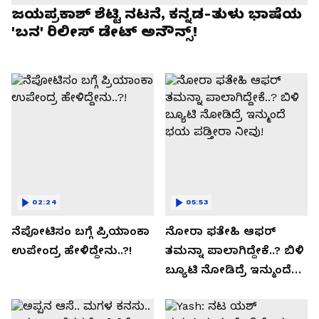
ಜಯಪ್ರಕಾಶ್ ಶೆಟ್ಟಿ ನಟನೆ, ಕನ್ನಡ-ತುಳು ಭಾಷೆಯ
'ಬನ' ರಿಲೀಸ್ ಡೇಟ್ ಅನೌನ್ಸ್!
02:24
05:53
ನೆಪೋಟಿಸಂ ಬಗ್ಗೆ ಪ್ರಿಯಾಂಕಾ
ನೋರಾ ಫತೇಹಿ ಆಫರ್​
ಉಪೇಂದ್ರ ಹೇಳಿದ್ದೇನು..?!
ತಮನ್ನಾ ಪಾಲಾಗಿದ್ದೇಕೆ..? ಬಿಳಿ
ಬ್ಯೂಟಿ ನೋಡಿದ್ರೆ ಇನ್ಮುಂದೆ
ಭಯ ಪಡ್ತೀರಾ ನೀವು!