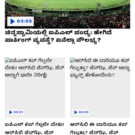
03:05
ಚಿನ್ನಸ್ವಾಮಿಯಲ್ಲಿ ಐಪಿಎಲ್‌ ಪಂದ್ಯ: ಹೇಗಿದೆ
ಪಾರ್ಕಿಂಗ್ ವ್ಯವಸ್ಥೆ? ಏನೆಲ್ಲಾ ಸೌಲಭ್ಯ?
03:21
03:09
ಐಪಿಎಲ್ ಕಪ್‌ ಗೆಲ್ಲಲೇ ಬೇಕು!
ಆರ್‌ಸಿಬಿ ಈ ಬಾರಿಯೂ ಕಪ್‌
ಆರ್‌ಸಿಬಿ ಜೆನ್‌ಝಿ, ಜೆನ್‌
ಗೆಲ್ಲುತ್ತಾ? ಜೆನ್‌ಝಿ, ಜೆನ್‌