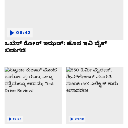
06:42
ಒಬೆನ್ ರೋರ್ ಇಝಡ್: ಹೊಸ ಇವಿ ಬೈಕ್
ಬಿಡುಗಡೆ
16:54
04:48