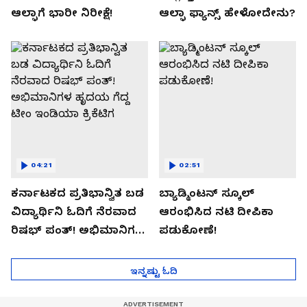
ಆಲ್ಫಾಗೆ ಭಾರೀ ನಿರೀಕ್ಷೆ!
ಆಲ್ಫಾ ಫ್ಯಾನ್ಸ್ ಹೇಳೋದೇನು?
04:21
02:51
ಕರ್ನಾಟಕದ ಪ್ರತಿಭಾನ್ವಿತ ಬಡ
ಬ್ಯಾಡ್ಮಿಂಟನ್ ಸ್ಕೂಲ್​
ವಿದ್ಯಾರ್ಥಿನಿ ಓದಿಗೆ ನೆರವಾದ
ಆರಂಭಿಸಿದ ನಟಿ ದೀಪಿಕಾ
ರಿಷಭ್ ಪಂತ್! ಅಭಿಮಾನಿಗಳ
ಪಡುಕೋಣೆ!
ಹೃದಯ ಗೆದ್ದ ಟೀಂ ಇಂಡಿಯಾ
ಕ್ರಿಕೆಟಿಗ
ಇನ್ನಷ್ಟು ಓದಿ