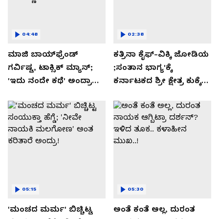
04:48
02:38
ಮಾಜಿ ಬಾಯ್‌ಫ್ರೆಂಡ್
ಕತ್ರಿನಾ ಕೈಫ್-ವಿಕ್ಕಿ ಜೋಡಿಯ
ಗರ್ವಿಷ್ಟ, ಟಾಕ್ಸಿಕ್ ಮ್ಯಾನ್;
;ಸಂತಾನ ಭಾಗ್ಯ'ಕ್ಕೆ
'ಇದು ನಂದೇ ಕಥೆ' ಅಂದ್ರಾ
ಕರ್ನಾಟಕದ ಶ್ರೀ ಕ್ಷೇತ್ರ ಕುಕ್ಕೆ
-ಗರ್ಲ್‌ಫ್ರೆಂಡ್- ರಶ್ಮಿಕಾ
ಸುಬ್ರಮಣ್ಯದ ನಂಟು!
ಮಂದಣ್ಣ?
05:15
05:30
'ಮಂಚದ ಮರ್ಮ' ಬಿಚ್ಚಿಟ್ಟ
ಅಂತೆ ಕಂತೆ ಅಲ್ಲ, ದುರಂತ