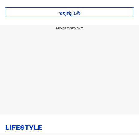
ಮುಂದೇನಾಗುತ್ತೆ ಗೊತ್ತಾ..?
ಪೆಲೋಡ್‌ ತಯಾರಿಕೆ
ಇನ್ನಷ್ಟು ಓದಿ
LIFESTYLE