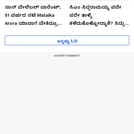
ನಾನ್ ಬೇಲೆಬಲ್ ವಾರೆಂಟ್;
ಸಿಎಂ ಸಿದ್ದರಾಮಯ್ಯ ಪದೇ
51 ವರ್ಷದ ನಟಿ Malaika
ಪದೇ ತಾಳ್ಮೆ
Arora ಯಾವಾಗ ಬೇಕಿದ್ರೂ
ಕಳೆದುಕೊಳ್ಳೋದ್ಯಾಕೆ? ಸಿದ್ದು
ಜೈಲಿಗೆ ಹೋಗ್ತಾರೆ!
ಸಿಟ್ಟಿನ ಗುಟ್ಟು!
ಇನ್ನಷ್ಟು ಓದಿ