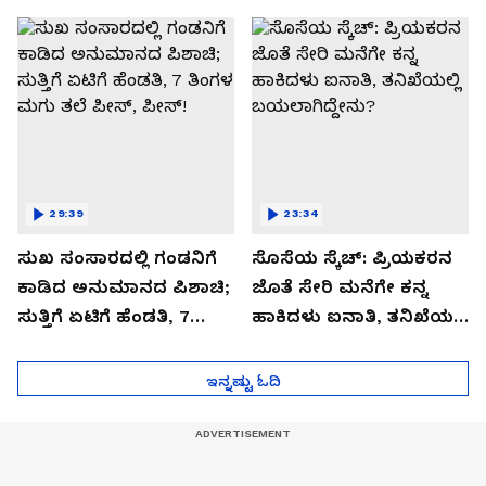
ಬಿಗ್ ಟ್ವಿಸ್ಟ್
29:39
23:34
ಸುಖ ಸಂಸಾರದಲ್ಲಿ ಗಂಡನಿಗೆ
ಸೊಸೆಯ ಸ್ಕೆಚ್: ಪ್ರಿಯಕರನ
ಕಾಡಿದ ಅನುಮಾನದ ಪಿಶಾಚಿ;
ಜೊತೆ ಸೇರಿ ಮನೆಗೇ ಕನ್ನ
ಸುತ್ತಿಗೆ ಏಟಿಗೆ ಹೆಂಡತಿ, 7
ಹಾಕಿದಳು ಐನಾತಿ, ತನಿಖೆಯಲ್ಲಿ
ತಿಂಗಳ ಮಗು ತಲೆ ಪೀಸ್,
ಬಯಲಾಗಿದ್ದೇನು?
ಪೀಸ್!
ಇನ್ನಷ್ಟು ಓದಿ