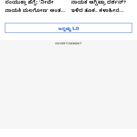
ಸಂಯುಕ್ತಾ ಹೆಗ್ಡೆ; 'ನೀವೇ
ನಾಯಕ ಆಗ್ಬಿಟ್ರಾ ದರ್ಶನ್?
ನಾಯಕಿ ಮಲಗೋಣ' ಅಂತ
ಇಳಿದ ತೂಕ.. ಕಳಾಹೀನ
ಕರಿತಾರೆ ಅಂದ್ರು!
ಮುಖ..!
ಇನ್ನಷ್ಟು ಓದಿ