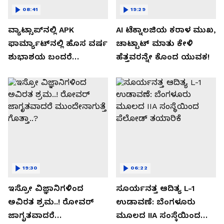
08:41
19:29
ವ್ಯಾಟ್ಸಾಪ್‌ನಲ್ಲಿ APK
AI ಟೆಕ್ನಾಲಜಿಯ ಕರಾಳ ಮುಖ,
ಫಾರ್ಮ್ಯಾಟ್‌ನಲ್ಲಿ ಹೊಸ ವರ್ಷ
ಚಾಟ್ಬಾಟ್ ಮಾತು ಕೇಳಿ
ಶುಭಾಶಯ ಬಂದರೆ
ಹೆತ್ತವರನ್ನೇ ಕೊಂದ ಯುವಕ!
ಡೌನ್ಲೋಡ್ ಮಾಡಬೇಡಿ!
19:30
06:22
ಇಸ್ರೋ ವಿಜ್ಞಾನಿಗಳಿಂದ
ಸೂರ್ಯನತ್ತ ಆದಿತ್ಯ L-1
ಅವಿರತ ಶ್ರಮ..! ರೋವರ್
ಉಡಾವಣೆ: ಬೆಂಗಳೂರು
ಜಾಗೃತವಾದರೆ
ಮೂಲದ IIA ಸಂಸ್ಥೆಯಿಂದ