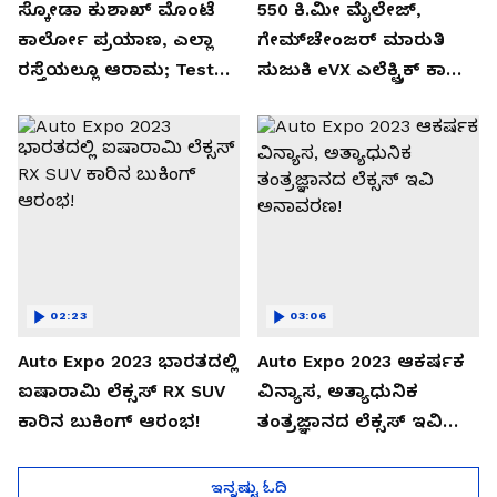
ಸ್ಕೋಡಾ ಕುಶಾಖ್ ಮೊಂಟೆ
550 ಕಿ.ಮೀ ಮೈಲೇಜ್,
ಕಾರ್ಲೋ ಪ್ರಯಾಣ, ಎಲ್ಲಾ
ಗೇಮ್‌ಚೇಂಜರ್ ಮಾರುತಿ
ರಸ್ತೆಯಲ್ಲೂ ಆರಾಮ; Test
ಸುಜುಕಿ eVX ಎಲೆಕ್ಟ್ರಿಕ್ ಕಾರು
Drive Review!
ಅನಾವರಣ!
02:23
03:06
Auto Expo 2023 ಭಾರತದಲ್ಲಿ
Auto Expo 2023 ಆಕರ್ಷಕ
ಐಷಾರಾಮಿ ಲೆಕ್ಸಸ್ RX SUV
ವಿನ್ಯಾಸ, ಅತ್ಯಾಧುನಿಕ
ಕಾರಿನ ಬುಕಿಂಗ್ ಆರಂಭ!
ತಂತ್ರಜ್ಞಾನದ ಲೆಕ್ಸಸ್ ಇವಿ
ಅನಾವರಣ!
ಇನ್ನಷ್ಟು ಓದಿ