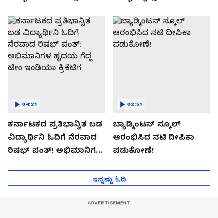
04:21
02:51
ಕರ್ನಾಟಕದ ಪ್ರತಿಭಾನ್ವಿತ ಬಡ
ಬ್ಯಾಡ್ಮಿಂಟನ್ ಸ್ಕೂಲ್​
ವಿದ್ಯಾರ್ಥಿನಿ ಓದಿಗೆ ನೆರವಾದ
ಆರಂಭಿಸಿದ ನಟಿ ದೀಪಿಕಾ
ರಿಷಭ್ ಪಂತ್! ಅಭಿಮಾನಿಗಳ
ಪಡುಕೋಣೆ!
ಹೃದಯ ಗೆದ್ದ ಟೀಂ ಇಂಡಿಯಾ
ಕ್ರಿಕೆಟಿಗ
ಇನ್ನಷ್ಟು ಓದಿ