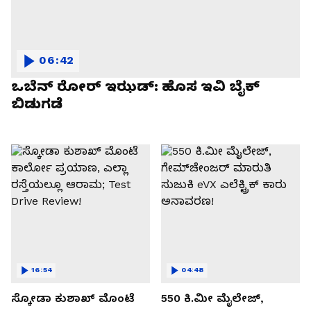
06:42
ಒಬೆನ್ ರೋರ್ ಇಝಡ್: ಹೊಸ ಇವಿ ಬೈಕ್
ಬಿಡುಗಡೆ
16:54
04:48
ಸ್ಕೋಡಾ ಕುಶಾಖ್ ಮೊಂಟೆ
550 ಕಿ.ಮೀ ಮೈಲೇಜ್,