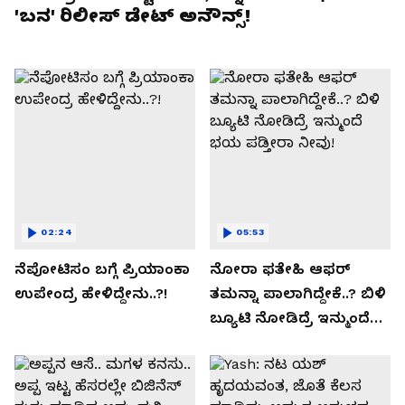
'ಬನ' ರಿಲೀಸ್ ಡೇಟ್ ಅನೌನ್ಸ್!
02:24
05:53
ನೆಪೋಟಿಸಂ ಬಗ್ಗೆ ಪ್ರಿಯಾಂಕಾ
ನೋರಾ ಫತೇಹಿ ಆಫರ್​
ಉಪೇಂದ್ರ ಹೇಳಿದ್ದೇನು..?!
ತಮನ್ನಾ ಪಾಲಾಗಿದ್ದೇಕೆ..? ಬಿಳಿ
ಬ್ಯೂಟಿ ನೋಡಿದ್ರೆ ಇನ್ಮುಂದೆ
ಭಯ ಪಡ್ತೀರಾ ನೀವು!