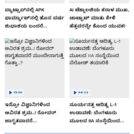
ವ್ಯಾಟ್ಸಾಪ್‌ನಲ್ಲಿ APK
AI ಟೆಕ್ನಾಲಜಿಯ ಕರಾಳ ಮುಖ,
ಫಾರ್ಮ್ಯಾಟ್‌ನಲ್ಲಿ ಹೊಸ ವರ್ಷ
ಚಾಟ್ಬಾಟ್ ಮಾತು ಕೇಳಿ
ಶುಭಾಶಯ ಬಂದರೆ
ಹೆತ್ತವರನ್ನೇ ಕೊಂದ ಯುವಕ!
ಡೌನ್ಲೋಡ್ ಮಾಡಬೇಡಿ!
19:30
06:22
ಇಸ್ರೋ ವಿಜ್ಞಾನಿಗಳಿಂದ
ಸೂರ್ಯನತ್ತ ಆದಿತ್ಯ L-1
ಅವಿರತ ಶ್ರಮ..! ರೋವರ್
ಉಡಾವಣೆ: ಬೆಂಗಳೂರು
ಜಾಗೃತವಾದರೆ
ಮೂಲದ IIA ಸಂಸ್ಥೆಯಿಂದ
ಮುಂದೇನಾಗುತ್ತೆ ಗೊತ್ತಾ..?
ಪೆಲೋಡ್‌ ತಯಾರಿಕೆ