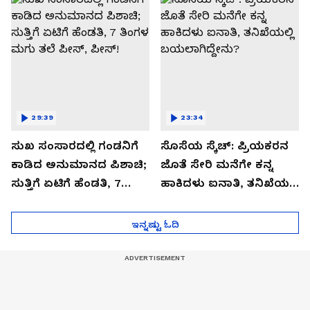
29:39
23:34
ಸುಖ ಸಂಸಾರದಲ್ಲಿ ಗಂಡನಿಗೆ
ಸೊಸೆಯ ಸ್ಕೆಚ್: ಪ್ರಿಯಕರನ
ಕಾಡಿದ ಅನುಮಾನದ ಪಿಶಾಚಿ;
ಜೊತೆ ಸೇರಿ ಮನೆಗೇ ಕನ್ನ
ಸುತ್ತಿಗೆ ಏಟಿಗೆ ಹೆಂಡತಿ, 7
ಹಾಕಿದಳು ಐನಾತಿ, ತನಿಖೆಯಲ್ಲಿ
ತಿಂಗಳ ಮಗು ತಲೆ ಪೀಸ್,
ಬಯಲಾಗಿದ್ದೇನು?
ಪೀಸ್!
ಇನ್ನಷ್ಟು ಓದಿ