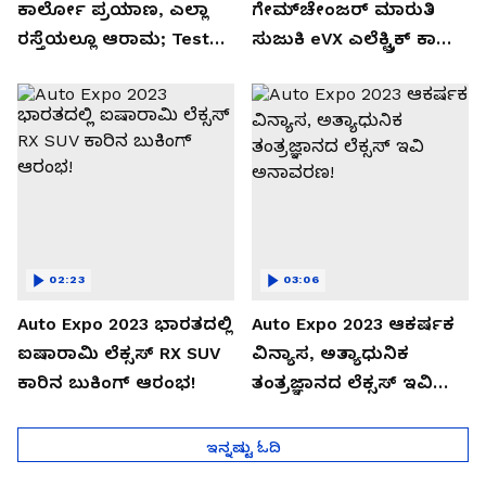
ಕಾರ್ಲೋ ಪ್ರಯಾಣ, ಎಲ್ಲಾ
ಗೇಮ್‌ಚೇಂಜರ್ ಮಾರುತಿ
ರಸ್ತೆಯಲ್ಲೂ ಆರಾಮ; Test
ಸುಜುಕಿ eVX ಎಲೆಕ್ಟ್ರಿಕ್ ಕಾರು
Drive Review!
ಅನಾವರಣ!
02:23
03:06
Auto Expo 2023 ಭಾರತದಲ್ಲಿ
Auto Expo 2023 ಆಕರ್ಷಕ
ಐಷಾರಾಮಿ ಲೆಕ್ಸಸ್ RX SUV
ವಿನ್ಯಾಸ, ಅತ್ಯಾಧುನಿಕ
ಕಾರಿನ ಬುಕಿಂಗ್ ಆರಂಭ!
ತಂತ್ರಜ್ಞಾನದ ಲೆಕ್ಸಸ್ ಇವಿ
ಅನಾವರಣ!
ಇನ್ನಷ್ಟು ಓದಿ