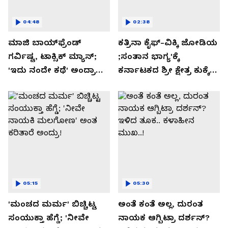
04:48
02:38
ಮಾಜಿ ಬಾಯ್‌ಫ್ರೆಂಡ್
ಕತ್ರಿನಾ ಕೈಫ್-ವಿಕ್ಕಿ ಜೋಡಿಯ
ಗರ್ವಿಷ್ಟ, ಟಾಕ್ಸಿಕ್ ಮ್ಯಾನ್;
;ಸಂತಾನ ಭಾಗ್ಯ'ಕ್ಕೆ
'ಇದು ನಂದೇ ಕಥೆ' ಅಂದ್ರಾ
ಕರ್ನಾಟಕದ ಶ್ರೀ ಕ್ಷೇತ್ರ ಕುಕ್ಕೆ
-ಗರ್ಲ್‌ಫ್ರೆಂಡ್- ರಶ್ಮಿಕಾ
ಸುಬ್ರಮಣ್ಯದ ನಂಟು!
ಮಂದಣ್ಣ?
05:15
05:30
'ಮಂಚದ ಮರ್ಮ' ಬಿಚ್ಚಿಟ್ಟ
ಅಂತೆ ಕಂತೆ ಅಲ್ಲ, ದುರಂತ
ಸಂಯುಕ್ತಾ ಹೆಗ್ಡೆ; 'ನೀವೇ
ನಾಯಕ ಆಗ್ಬಿಟ್ರಾ ದರ್ಶನ್?