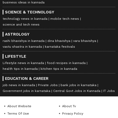
business ideas in kannada
SCIENCE & TECHNOLOGY
technology news in kannada
mobile tech news
science and tech news
ASTROLOGY
rashi bhavishya in kannada
dina bhavishya
vara bhavishya
vastu shastra in kannada
karnataka festivals
LIFESTYLE
Lifestyle news in kannada
food recipes in kannada
health tips in kannada
kitchen tips in kannada
EDUCATION & CAREER
job news in kannada
Private Jobs
bank jobs in karnataka
Government jobs in karnataka
Central Govt Jobs in Kannada
IT Jobs
About Website
About Tv
Terms Of Use
Privacy Policy