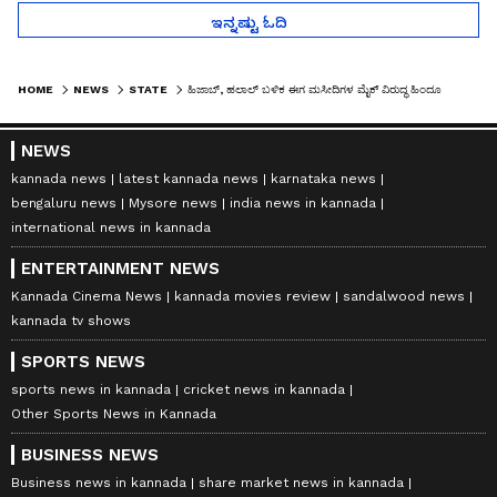
ಇನ್ನಷ್ಟು ಓದಿ
HOME
NEWS
STATE
ಹಿಜಾಬ್‌, ಹಲಾಲ್‌ ಬಳಿಕ ಈಗ ಮಸೀದಿಗಳ ಮೈಕ್‌ ವಿರುದ್ಧ ಹಿಂದೂ ಸಂಘಟನೆಗಳ ಕಿಚ್ಚು!
NEWS
kannada news
latest kannada news
karnataka news
bengaluru news
Mysore news
india news in kannada
international news in kannada
ENTERTAINMENT NEWS
Kannada Cinema News
kannada movies review
sandalwood news
kannada tv shows
SPORTS NEWS
sports news in kannada
cricket news in kannada
Other Sports News in Kannada
BUSINESS NEWS
Business news in kannada
share market news in kannada