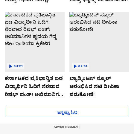
04:21
02:51
ಕರ್ನಾಟಕದ ಪ್ರತಿಭಾನ್ವಿತ ಬಡ
ಬ್ಯಾಡ್ಮಿಂಟನ್ ಸ್ಕೂಲ್​
ವಿದ್ಯಾರ್ಥಿನಿ ಓದಿಗೆ ನೆರವಾದ
ಆರಂಭಿಸಿದ ನಟಿ ದೀಪಿಕಾ
ರಿಷಭ್ ಪಂತ್! ಅಭಿಮಾನಿಗಳ
ಪಡುಕೋಣೆ!
ಹೃದಯ ಗೆದ್ದ ಟೀಂ ಇಂಡಿಯಾ
ಕ್ರಿಕೆಟಿಗ
ಇನ್ನಷ್ಟು ಓದಿ