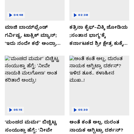
04:48
02:38
ಮಾಜಿ ಬಾಯ್‌ಫ್ರೆಂಡ್
ಕತ್ರಿನಾ ಕೈಫ್-ವಿಕ್ಕಿ ಜೋಡಿಯ
ಗರ್ವಿಷ್ಟ, ಟಾಕ್ಸಿಕ್ ಮ್ಯಾನ್;
;ಸಂತಾನ ಭಾಗ್ಯ'ಕ್ಕೆ
'ಇದು ನಂದೇ ಕಥೆ' ಅಂದ್ರಾ
ಕರ್ನಾಟಕದ ಶ್ರೀ ಕ್ಷೇತ್ರ ಕುಕ್ಕೆ
-ಗರ್ಲ್‌ಫ್ರೆಂಡ್- ರಶ್ಮಿಕಾ
ಸುಬ್ರಮಣ್ಯದ ನಂಟು!
ಮಂದಣ್ಣ?
05:15
05:30
'ಮಂಚದ ಮರ್ಮ' ಬಿಚ್ಚಿಟ್ಟ
ಅಂತೆ ಕಂತೆ ಅಲ್ಲ, ದುರಂತ
ಸಂಯುಕ್ತಾ ಹೆಗ್ಡೆ; 'ನೀವೇ
ನಾಯಕ ಆಗ್ಬಿಟ್ರಾ ದರ್ಶನ್?