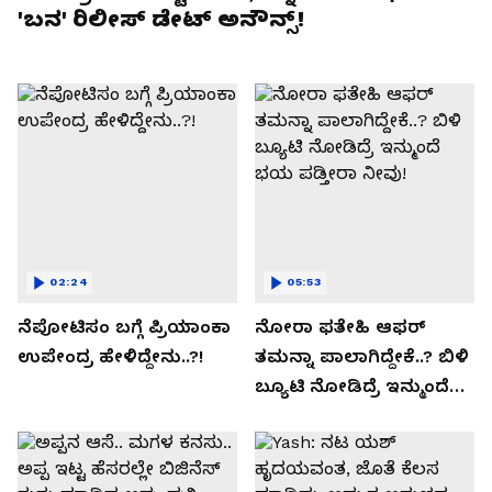
'ಬನ' ರಿಲೀಸ್ ಡೇಟ್ ಅನೌನ್ಸ್!
02:24
05:53
ನೆಪೋಟಿಸಂ ಬಗ್ಗೆ ಪ್ರಿಯಾಂಕಾ
ನೋರಾ ಫತೇಹಿ ಆಫರ್​
ಉಪೇಂದ್ರ ಹೇಳಿದ್ದೇನು..?!
ತಮನ್ನಾ ಪಾಲಾಗಿದ್ದೇಕೆ..? ಬಿಳಿ
ಬ್ಯೂಟಿ ನೋಡಿದ್ರೆ ಇನ್ಮುಂದೆ
ಭಯ ಪಡ್ತೀರಾ ನೀವು!