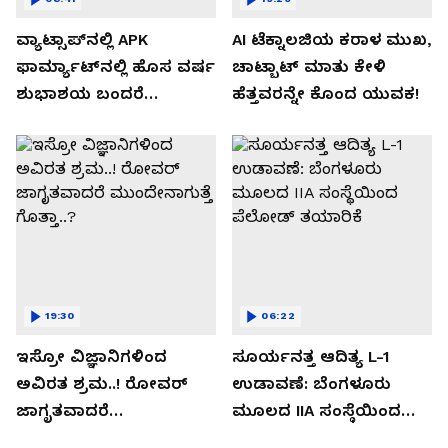
ವ್ಯಾಟ್ಸಾಪ್‌ನಲ್ಲಿ APK
AI ಟೆಕ್ನಾಲಜಿಯ ಕರಾಳ ಮುಖ,
ಫಾರ್ಮ್ಯಾಟ್‌ನಲ್ಲಿ ಹೊಸ ವರ್ಷ
ಚಾಟ್ಬಾಟ್ ಮಾತು ಕೇಳಿ
ಶುಭಾಶಯ ಬಂದರೆ
ಹೆತ್ತವರನ್ನೇ ಕೊಂದ ಯುವಕ!
ಡೌನ್ಲೋಡ್ ಮಾಡಬೇಡಿ!
19:30
06:22
ಇಸ್ರೋ ವಿಜ್ಞಾನಿಗಳಿಂದ
ಸೂರ್ಯನತ್ತ ಆದಿತ್ಯ L-1
ಅವಿರತ ಶ್ರಮ..! ರೋವರ್
ಉಡಾವಣೆ: ಬೆಂಗಳೂರು
ಜಾಗೃತವಾದರೆ
ಮೂಲದ IIA ಸಂಸ್ಥೆಯಿಂದ
ಮುಂದೇನಾಗುತ್ತೆ ಗೊತ್ತಾ..?
ಪೆಲೋಡ್‌ ತಯಾರಿಕೆ