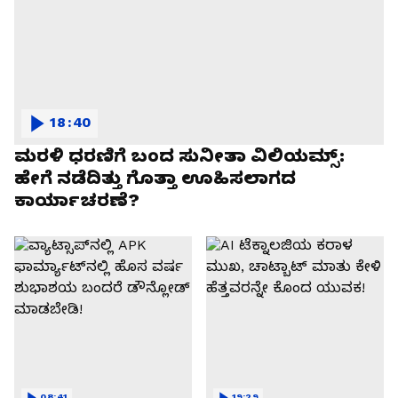
18:40
ಮರಳಿ ಧರಣಿಗೆ ಬಂದ ಸುನೀತಾ ವಿಲಿಯಮ್ಸ್:
ಹೇಗೆ ನಡೆದಿತ್ತು ಗೊತ್ತಾ ಊಹಿಸಲಾಗದ
ಕಾರ್ಯಾಚರಣೆ?
08:41
19:29