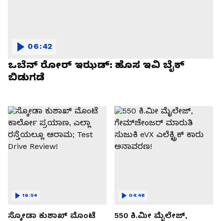
06:42
ಒಬೆನ್ ರೋರ್ ಇಝಡ್: ಹೊಸ ಇವಿ ಬೈಕ್
ಬಿಡುಗಡೆ
16:54
04:48
ಸ್ಕೋಡಾ ಕುಶಾಖ್ ಮೊಂಟೆ
550 ಕಿ.ಮೀ ಮೈಲೇಜ್,