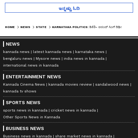
ಇನ್ನಷ್ಟು ಓದಿ
HOME
NEWS
STATE
KARNATAKA POLITICS: ಡಿಕೆಶಿ- ಆನಂದ್ ಸಿಂಗ್ ದಿಢೀರ್ ಭೇಟಿ, ರಾಜಕೀಯ ಸಂಚಲನ
NEWS
kannada news
latest kannada news
karnataka news
bengaluru news
Mysore news
india news in kannada
international news in kannada
ENTERTAINMENT NEWS
Kannada Cinema News
kannada movies review
sandalwood news
kannada tv shows
SPORTS NEWS
sports news in kannada
cricket news in kannada
Other Sports News in Kannada
BUSINESS NEWS
Business news in kannada
share market news in kannada