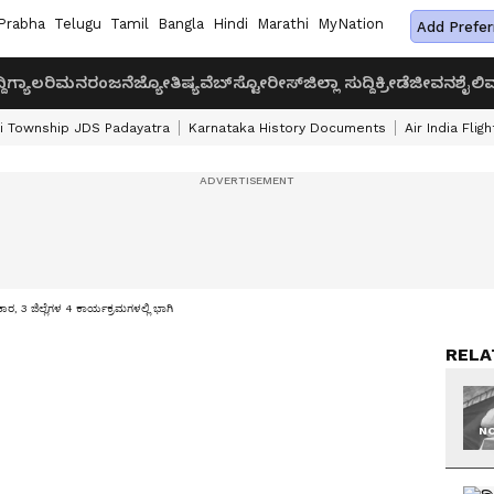
Prabha
Telugu
Tamil
Bangla
Hindi
Marathi
MyNation
Add Prefer
ದಿ
ಗ್ಯಾಲರಿ
ಮನರಂಜನೆ
ಜ್ಯೋತಿಷ್ಯ
ವೆಬ್‌ಸ್ಟೋರೀಸ್
ಜಿಲ್ಲಾ ಸುದ್ದಿ
ಕ್ರೀಡೆ
ಜೀವನಶೈಲಿ
ವ
i Township JDS Padayatra
Karnataka History Documents
Air India Flig
ಾರ, 3 ಜಿಲ್ಲೆಗಳ 4 ಕಾರ್ಯಕ್ರಮಗಳಲ್ಲಿ ಭಾಗಿ
RELA
NO