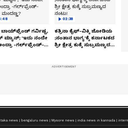
4:48
02:38
ಬಾಯ್‌ಫ್ರೆಂಡ್ ಗರ್ವಿಷ್ಟ,
ಕತ್ರಿನಾ ಕೈಫ್-ವಿಕ್ಕಿ ಜೋಡಿಯ
ಿಕ್ ಮ್ಯಾನ್; 'ಇದು ನಂದೇ
;ಸಂತಾನ ಭಾಗ್ಯ'ಕ್ಕೆ ಕರ್ನಾಟಕದ
ಅಂದ್ರಾ -ಗರ್ಲ್‌ಫ್ರೆಂಡ್-
ಶ್ರೀ ಕ್ಷೇತ್ರ ಕುಕ್ಕೆ ಸುಬ್ರಮಣ್ಯದ
ಕಾ ಮಂದಣ್ಣ?
ನಂಟು!
ataka news
bengaluru news
Mysore news
india news in kannada
inter