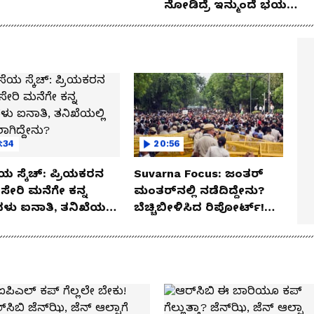
ನೋಡಿದ್ರೆ ಇನ್ಮುಂದೆ ಭಯ
ಪಡ್ತೀರಾ ನೀವು!
:34
20:56
ಯ ಸ್ಕೆಚ್: ಪ್ರಿಯಕರನ
Suvarna Focus: ಜಂತರ್
ಸೇರಿ ಮನೆಗೇ ಕನ್ನ
ಮಂತರ್‌ನಲ್ಲಿ ನಡೆದಿದ್ದೇನು?
ಳು ಐನಾತಿ, ತನಿಖೆಯಲ್ಲಿ
ಬೆಚ್ಚಿಬೀಳಿಸಿದ ರಿಪೋರ್ಟ್!
ಗಿದ್ದೇನು?
ಆಪರೇಷನ್ 2873 ಅಸಲಿ
ಸೀಕ್ರೆಟ್?