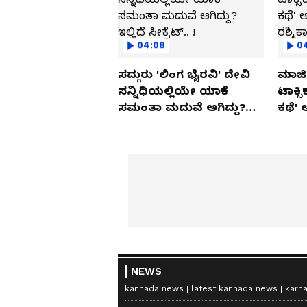
04:08
0
ಸದ್ಗುರು 'ಲಿಂಗ ಭೈರವಿ' ದೇವಿ
ಮಾಜಿ 
ಸನ್ನಿಧಿಯಲ್ಲಿಯೇ ಯಾಕೆ
ಟಾಕ್ಸ
ಸಮಂತಾ ಮದುವೆ ಆಗಿದ್ದು?
ಕಥೆ' 
ಇಲ್ಲಿದೆ ಸೀಕ್ರೆಟ್.. !
ರಶ್ಮಿ
NEWS
kannada news
latest kannada news
karn