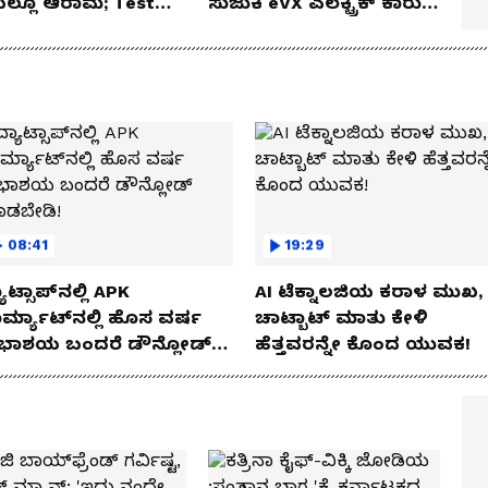
ೆಯಲ್ಲೂ ಆರಾಮ; Test
ಸುಜುಕಿ eVX ಎಲೆಕ್ಟ್ರಿಕ್ ಕಾರು
 Review!
ಅನಾವರಣ!
08:41
19:29
ಾಟ್ಸಾಪ್‌ನಲ್ಲಿ APK
AI ಟೆಕ್ನಾಲಜಿಯ ಕರಾಳ ಮುಖ,
ರ್ಮ್ಯಾಟ್‌ನಲ್ಲಿ ಹೊಸ ವರ್ಷ
ಚಾಟ್ಬಾಟ್ ಮಾತು ಕೇಳಿ
ಭಾಶಯ ಬಂದರೆ ಡೌನ್ಲೋಡ್
ಹೆತ್ತವರನ್ನೇ ಕೊಂದ ಯುವಕ!
ಾಡಬೇಡಿ!