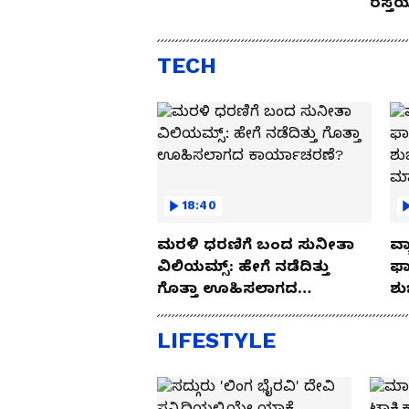
ರಸ್ತ
Drive
TECH
18:40
ಮರಳಿ ಧರಣಿಗೆ ಬಂದ ಸುನೀತಾ
ವ್ಯ
ವಿಲಿಯಮ್ಸ್: ಹೇಗೆ ನಡೆದಿತ್ತು
ಫಾ
ಗೊತ್ತಾ ಊಹಿಸಲಾಗದ
ಶು
ಕಾರ್ಯಾಚರಣೆ?
ಮ
LIFESTYLE