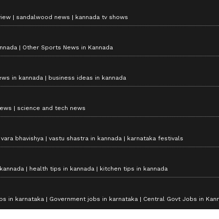
view
sandalwood news
kannada tv shows
annada
Other Sports News in Kannada
ews in kannada
business ideas in kannada
news
science and tech news
vara bhavishya
vastu shastra in kannada
karnataka festivals
 kannada
health tips in kannada
kitchen tips in kannada
bs in karnataka
Government jobs in karnataka
Central Govt Jobs in Kan