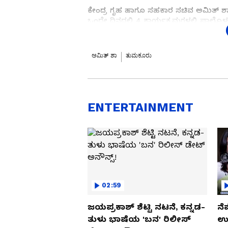
ಕೇಂದ್ರ ಗೃಹ ಹಾಗೂ ಸಹಕಾರ ಸಚಿವ ಅಮಿತ್‌ ಶಾ 
ಒಂದೇ ದಿನದಲ್ಲಿ 4 ಕಾರ್ಯಕ್ರಮಗಳಲ್ಲಿ ಪಾಲ್ಗೊಳ್ಳ
ಶಿವಕುಮಾರ ಶ್ರೀಗಳ 115 ನೇ ಜನ್ಮದಿನ, ಮದುವಣಗ
ಇಂದು ತುಮಕೂರಿನಲ್ಲಿ ನಡೆಯುವ ಸಿದ್ದಗಂಗಾ ಮ
ಅಮಿತ್ ಶಾ
ತುಮಕೂರು
(Shivakumara Swamiji) ಅವರ 115ನೇ ಜಯಂತ
ಅಲ್ಲಿನ ಕಾರ್ಯಕ್ರಮ ಮುಗಿಸಿ ಮಧ್ಯಾಹ್ನ 2ಗಂಟೆಗೆ ಚ
ನಿರ್ಮಾಣಕ್ಕೆ ಗುದ್ದಲಿ ಪೂಜೆ ನೆರವೇರಿಸಲಿದ್ದಾ
ಬೆಂಗಳೂರಿನ ಅರಮನೆ ಆವರಣದಲ್ಲಿ ಆಯೋಜಿಸಿರು
ENTERTAINMENT
02:59
ಜಯಪ್ರಕಾಶ್ ಶೆಟ್ಟಿ ನಟನೆ, ಕನ್ನಡ-
ನೆ
ತುಳು ಭಾಷೆಯ 'ಬನ' ರಿಲೀಸ್
ಉಪ