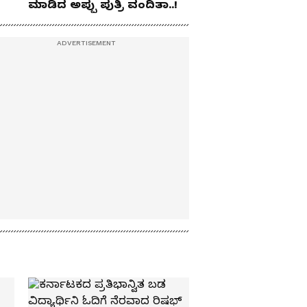
ಮಾಡಿದ ಅಪ್ಪು ಪುತ್ರಿ ವಂದಿತಾ..!