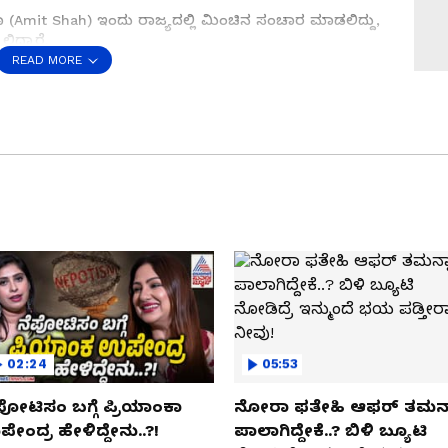
(Amit Shah) ಇಂದು ರಾಜ್ಯದಲ್ಲಿ ಮಿಂಚಿನ ಸಂಚಾರ ಮಾಡಲಿದ್ದು,
ಲಿದ್ದಾರೆ.
READ MORE
ಿತ್ತಿಯಂತೆ ಸಿದ್ಧಗೊಂಡಿದೆ ಸಿದ್ದಗಂಗೆ..!
ಠದ (Siddaganga Mutt) ಲಿಂಗೈಕ್ಯ ಶಿವಕುಮಾರ ಸ್ವಾಮೀಜಿ
ಿ ಮತ್ತು ಗುರುವಂದನಾ ಕಾರ್ಯಕ್ರಮದಲ್ಲಿ ಭಾಗಿಯಾಗಲಿದ್ದಾರೆ.
ಿಕ್ಕಬಳ್ಳಾಪುರ ತಾಲೂಕಿನ ಮುದ್ದೇನಹಳ್ಳಿಯಲ್ಲಿ ಆಸ್ಪತ್ರೆ
ರೆ ಮತ್ತು ಸಾರ್ವಜನಿಕ ಸಮಾರಂಭದಲ್ಲಿ ಭಾಗಿಯಾಗಲಿದ್ದಾರೆ. ನಂತರ
ವ ಸಹಕಾರ ಸಮ್ಮೇಳನ ಕಾರ್ಯಕ್ರಮದಲ್ಲಿ ಭಾಗವಹಿಸಲಿದ್ದಾರೆ.
02:24
05:53
ಪೋಟಿಸಂ ಬಗ್ಗೆ ಪ್ರಿಯಾಂಕಾ
ನೋರಾ ಫತೇಹಿ ಆಫರ್​ ತಮನ್
ೇಂದ್ರ ಹೇಳಿದ್ದೇನು..?!
ಪಾಲಾಗಿದ್ದೇಕೆ..? ಬಿಳಿ ಬ್ಯೂಟಿ