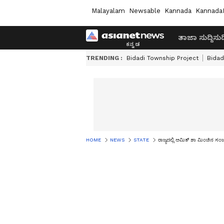
Malayalam
Newsable
Kannada
Kannada
ತಾಜಾ ಸುದ್ದಿ
ಸುದ್
TRENDING :
Bidadi Township Project
Bidad
HOME
NEWS
STATE
ರಾಜ್ಯದಲ್ಲಿ ಅಮಿತ್ ಶಾ ಮಿಂಚಿನ ಸಂಚ