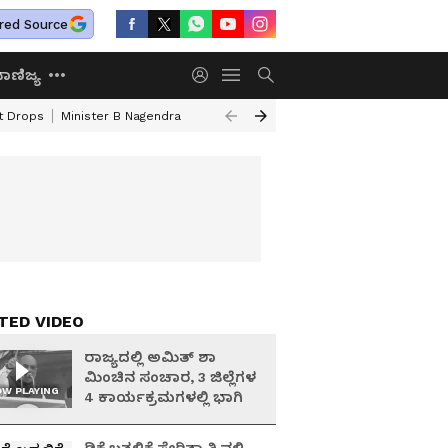
red Source
ಾಣಿಜ್ಯ
ht Drops
Minister B Nagendra
Minister Yathindra Siddaramaiah
Vidha
TED VIDEO
ರಾಜ್ಯದಲ್ಲಿ ಅಮಿತ್ ಶಾ
ಮಿಂಚಿನ ಸಂಚಾರ, 3 ಜಿಲ್ಲೆಗಳ
W PLAYING
4 ಕಾರ್ಯಕ್ರಮಗಳಲ್ಲಿ ಭಾಗಿ