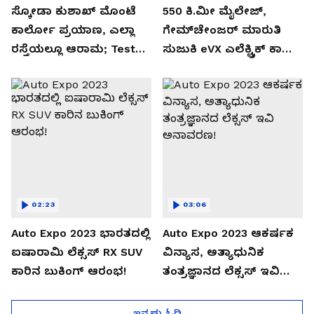
ಸ್ಕೋಡಾ ಕುಶಾಖ್ ಮೊಂಟೆ
550 ಕಿ.ಮೀ ಮೈಲೇಜ್,
ಕಾರ್ಲೋ ಪ್ರಯಾಣ, ಎಲ್ಲಾ
ಗೇಮ್‌ಚೇಂಜರ್ ಮಾರುತಿ
ರಸ್ತೆಯಲ್ಲೂ ಆರಾಮ; Test
ಸುಜುಕಿ eVX ಎಲೆಕ್ಟ್ರಿಕ್ ಕಾರು
Drive Review!
ಅನಾವರಣ!
02:23
03:06
Auto Expo 2023 ಭಾರತದಲ್ಲಿ
Auto Expo 2023 ಆಕರ್ಷಕ
ಐಷಾರಾಮಿ ಲೆಕ್ಸಸ್ RX SUV
ವಿನ್ಯಾಸ, ಅತ್ಯಾಧುನಿಕ
ಕಾರಿನ ಬುಕಿಂಗ್ ಆರಂಭ!
ತಂತ್ರಜ್ಞಾನದ ಲೆಕ್ಸಸ್ ಇವಿ
ಅನಾವರಣ!
ಇನ್ನಷ್ಟು ಓದಿ