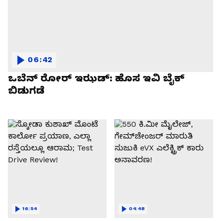
06:42
ಒಬೆನ್ ರೋರ್ ಇಝಡ್: ಹೊಸ ಇವಿ ಬೈಕ್
ಬಿಡುಗಡೆ
16:54
04:48