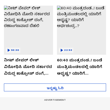
ಬಯಲಾಗಿದ್ದೇನು?
ಆಪರೇಷನ್ 2873 ಅಸಲಿ
ಸೀಕ್ರೆಟ್?
50:30
22:53
ನೀಟ್ ಪೇಪರ್ ಲೀಕ್
60:40 ಮಂತ್ರದಂಡ..! ಬಂಡೆ
ವಿರೋಧಿಸಿ ಮೋದಿ ಸರ್ಕಾರದ
ಮಂತ್ರಿಮಂಡಲದಲ್ಲಿ ಯಾರಿಗೆ
ವಿರುದ್ದ ಕಾಕ್ರೋಚ್ ದಂಗೆ,
ಅದೃಷ್ಟ? ಯಾರಿಗೆ
ರಣಾಂಗಣವಾದ ದೆಹಲಿ
ಅರ್ಧಚಂದ್ರ..?
ಇನ್ನಷ್ಟು ಓದಿ