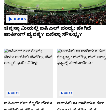
03:05
ಚಿನ್ನಸ್ವಾಮಿಯಲ್ಲಿ ಐಪಿಎಲ್‌ ಪಂದ್ಯ: ಹೇಗಿದೆ
ಪಾರ್ಕಿಂಗ್ ವ್ಯವಸ್ಥೆ? ಏನೆಲ್ಲಾ ಸೌಲಭ್ಯ?
03:21
03:09
ಐಪಿಎಲ್ ಕಪ್‌ ಗೆಲ್ಲಲೇ ಬೇಕು!
ಆರ್‌ಸಿಬಿ ಈ ಬಾರಿಯೂ ಕಪ್‌
ಆರ್‌ಸಿಬಿ ಜೆನ್‌ಝಿ, ಜೆನ್‌
ಗೆಲ್ಲುತ್ತಾ? ಜೆನ್‌ಝಿ, ಜೆನ್‌