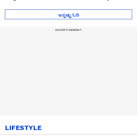
ಮುಂದೇನಾಗುತ್ತೆ ಗೊತ್ತಾ..?
ಪೆಲೋಡ್‌ ತಯಾರಿಕೆ
ಇನ್ನಷ್ಟು ಓದಿ
LIFESTYLE