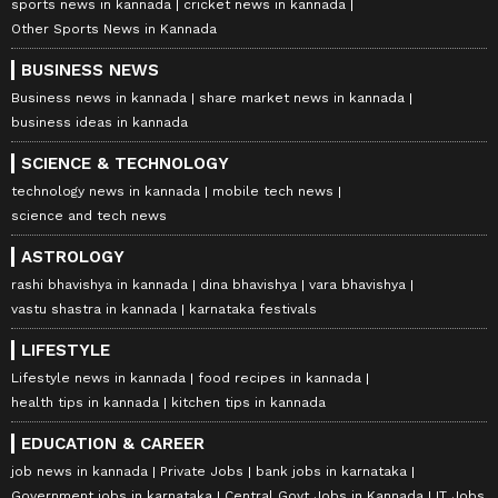
sports news in kannada
cricket news in kannada
Other Sports News in Kannada
BUSINESS NEWS
Business news in kannada
share market news in kannada
business ideas in kannada
SCIENCE & TECHNOLOGY
technology news in kannada
mobile tech news
science and tech news
ASTROLOGY
rashi bhavishya in kannada
dina bhavishya
vara bhavishya
vastu shastra in kannada
karnataka festivals
LIFESTYLE
Lifestyle news in kannada
food recipes in kannada
health tips in kannada
kitchen tips in kannada
EDUCATION & CAREER
job news in kannada
Private Jobs
bank jobs in karnataka
Government jobs in karnataka
Central Govt Jobs in Kannada
IT Jobs