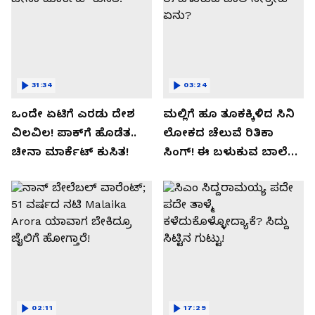
31:34
03:24
ಒಂದೇ ಏಟಿಗೆ ಎರಡು ದೇಶ
ಮಲ್ಲಿಗೆ ಹೂ ತೂಕಕ್ಕಿಳಿದ ಸಿನಿ
ವಿಲವಿಲ! ಪಾಕ್​​ಗೆ ಹೊಡೆತ..
ಲೋಕದ ಚೆಲುವೆ ರಿತಿಕಾ
ಚೀನಾ ಮಾರ್ಕೆಟ್​ ಕುಸಿತ!
ಸಿಂಗ್!‌ ಈ ಬಳುಕುವ ಬಾಲೆ
ಸೀಕ್ರೇಟ್‌ ಏನು?
02:11
17:29