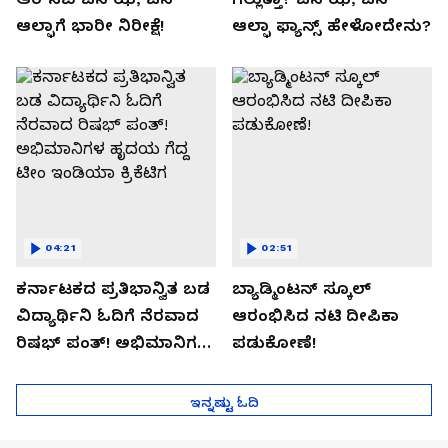
ಆಲ್ಫಾಗೆ ಭಾರೀ ನಿರೀಕ್ಷೆ!
ಆಲ್ಫಾ ಫ್ಯಾನ್ಸ್ ಹೇಳೋದೇನು?
04:21
02:51
ಕರ್ನಾಟಕದ ಪ್ರತಿಭಾನ್ವಿತ ಬಡ
ಬ್ಯಾಡ್ಮಿಂಟನ್ ಸ್ಕೂಲ್​
ವಿದ್ಯಾರ್ಥಿನಿ ಓದಿಗೆ ನೆರವಾದ
ಆರಂಭಿಸಿದ ನಟಿ ದೀಪಿಕಾ
ರಿಷಭ್ ಪಂತ್! ಅಭಿಮಾನಿಗಳ
ಪಡುಕೋಣೆ!
ಹೃದಯ ಗೆದ್ದ ಟೀಂ ಇಂಡಿಯಾ
ಕ್ರಿಕೆಟಿಗ
ಇನ್ನಷ್ಟು ಓದಿ