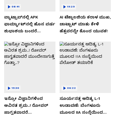
08:41
19:29
ವ್ಯಾಟ್ಸಾಪ್‌ನಲ್ಲಿ APK
AI ಟೆಕ್ನಾಲಜಿಯ ಕರಾಳ ಮುಖ,
ಫಾರ್ಮ್ಯಾಟ್‌ನಲ್ಲಿ ಹೊಸ ವರ್ಷ
ಚಾಟ್ಬಾಟ್ ಮಾತು ಕೇಳಿ
ಶುಭಾಶಯ ಬಂದರೆ
ಹೆತ್ತವರನ್ನೇ ಕೊಂದ ಯುವಕ!
ಡೌನ್ಲೋಡ್ ಮಾಡಬೇಡಿ!
19:30
06:22
ಇಸ್ರೋ ವಿಜ್ಞಾನಿಗಳಿಂದ
ಸೂರ್ಯನತ್ತ ಆದಿತ್ಯ L-1
ಅವಿರತ ಶ್ರಮ..! ರೋವರ್
ಉಡಾವಣೆ: ಬೆಂಗಳೂರು
ಜಾಗೃತವಾದರೆ
ಮೂಲದ IIA ಸಂಸ್ಥೆಯಿಂದ