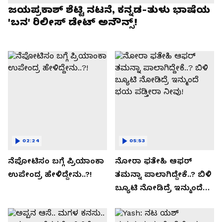
ಜಯಪ್ರಕಾಶ್ ಶೆಟ್ಟಿ ನಟನೆ, ಕನ್ನಡ-ತುಳು ಭಾಷೆಯ
'ಬನ' ರಿಲೀಸ್ ಡೇಟ್ ಅನೌನ್ಸ್!
02:24
05:53
ನೆಪೋಟಿಸಂ ಬಗ್ಗೆ ಪ್ರಿಯಾಂಕಾ
ನೋರಾ ಫತೇಹಿ ಆಫರ್​
ಉಪೇಂದ್ರ ಹೇಳಿದ್ದೇನು..?!
ತಮನ್ನಾ ಪಾಲಾಗಿದ್ದೇಕೆ..? ಬಿಳಿ
ಬ್ಯೂಟಿ ನೋಡಿದ್ರೆ ಇನ್ಮುಂದೆ
ಭಯ ಪಡ್ತೀರಾ ನೀವು!