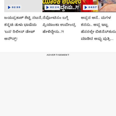
02:59
02:24
04:57
ಜಯಪ್ರಕಾಶ್ ಶೆಟ್ಟಿ ನಟನೆ,
ನೆಪೋಟಿಸಂ ಬಗ್ಗೆ
ಅಪ್ಪನ ಆಸೆ.. ಮಗಳ
ಕನ್ನಡ-ತುಳು ಭಾಷೆಯ
ಪ್ರಿಯಾಂಕಾ ಉಪೇಂದ್ರ
ಕನಸು.. ಅಪ್ಪ ಇಟ್ಟ
'ಬನ' ರಿಲೀಸ್ ಡೇಟ್
ಹೇಳಿದ್ದೇನು..?!
ಹೆಸರಲ್ಲೇ ಬಿಜಿನೆಸ್​ಶುರು
ಅನೌನ್ಸ್!
ಮಾಡಿದ ಅಪ್ಪು ಪುತ್ರಿ
ವಂದಿತಾ..!