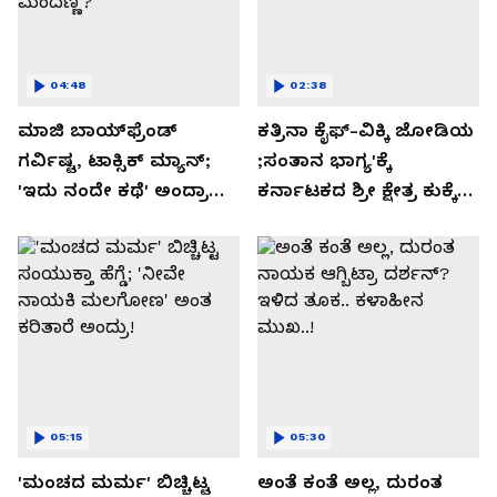
04:48
02:38
ಮಾಜಿ ಬಾಯ್‌ಫ್ರೆಂಡ್
ಕತ್ರಿನಾ ಕೈಫ್-ವಿಕ್ಕಿ ಜೋಡಿಯ
ಗರ್ವಿಷ್ಟ, ಟಾಕ್ಸಿಕ್ ಮ್ಯಾನ್;
;ಸಂತಾನ ಭಾಗ್ಯ'ಕ್ಕೆ
'ಇದು ನಂದೇ ಕಥೆ' ಅಂದ್ರಾ
ಕರ್ನಾಟಕದ ಶ್ರೀ ಕ್ಷೇತ್ರ ಕುಕ್ಕೆ
-ಗರ್ಲ್‌ಫ್ರೆಂಡ್- ರಶ್ಮಿಕಾ
ಸುಬ್ರಮಣ್ಯದ ನಂಟು!
ಮಂದಣ್ಣ?
05:15
05:30
'ಮಂಚದ ಮರ್ಮ' ಬಿಚ್ಚಿಟ್ಟ
ಅಂತೆ ಕಂತೆ ಅಲ್ಲ, ದುರಂತ