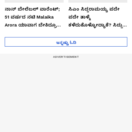
ನಾನ್ ಬೇಲೆಬಲ್ ವಾರೆಂಟ್;
ಸಿಎಂ ಸಿದ್ದರಾಮಯ್ಯ ಪದೇ
51 ವರ್ಷದ ನಟಿ Malaika
ಪದೇ ತಾಳ್ಮೆ
Arora ಯಾವಾಗ ಬೇಕಿದ್ರೂ
ಕಳೆದುಕೊಳ್ಳೋದ್ಯಾಕೆ? ಸಿದ್ದು
ಜೈಲಿಗೆ ಹೋಗ್ತಾರೆ!
ಸಿಟ್ಟಿನ ಗುಟ್ಟು!
ಇನ್ನಷ್ಟು ಓದಿ