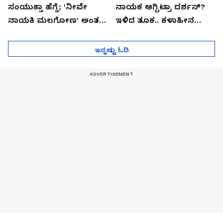
ಸಂಯುಕ್ತಾ ಹೆಗ್ಡೆ; 'ನೀವೇ
ನಾಯಕ ಆಗ್ಬಿಟ್ರಾ ದರ್ಶನ್?
ನಾಯಕಿ ಮಲಗೋಣ' ಅಂತ
ಇಳಿದ ತೂಕ.. ಕಳಾಹೀನ
ಕರಿತಾರೆ ಅಂದ್ರು!
ಮುಖ..!
ಇನ್ನಷ್ಟು ಓದಿ