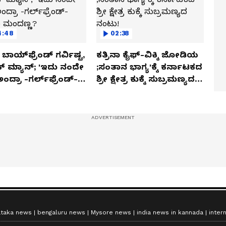
4:48
02:38
ಬಾಯ್‌ಫ್ರೆಂಡ್ ಗರ್ವಿಷ್ಟ,
ಕತ್ರಿನಾ ಕೈಫ್-ವಿಕ್ಕಿ ಜೋಡಿಯ
ಿಕ್ ಮ್ಯಾನ್; 'ಇದು ನಂದೇ
;ಸಂತಾನ ಭಾಗ್ಯ'ಕ್ಕೆ ಕರ್ನಾಟಕದ
ಅಂದ್ರಾ -ಗರ್ಲ್‌ಫ್ರೆಂಡ್-
ಶ್ರೀ ಕ್ಷೇತ್ರ ಕುಕ್ಕೆ ಸುಬ್ರಮಣ್ಯದ
ಕಾ ಮಂದಣ್ಣ?
ನಂಟು!
ataka news
bengaluru news
Mysore news
india news in kannada
inter