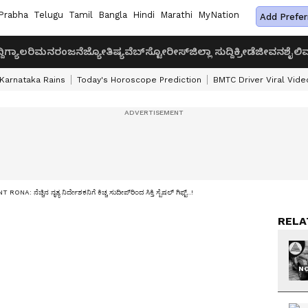
Prabha
Telugu
Tamil
Bangla
Hindi
Marathi
MyNation
Add Prefer
ದಿ
ಗ್ಯಾಲರಿ
ಮನರಂಜನೆ
ಜ್ಯೋತಿಷ್ಯ
ವೆಬ್‌ಸ್ಟೋರೀಸ್
ಜಿಲ್ಲಾ ಸುದ್ದಿ
ಕ್ರೀಡೆ
ಜೀವನಶೈಲಿ
ವ
Karnataka Rains
Today's Horoscope Prediction
BMTC Driver Viral Vide
RONA: ನೆಚ್ಚಿನ ನೃತ್ಯ ನಿರ್ದೇಶಕನಿಗೆ ಕಿಚ್ಚ ಸುದೀಪ್‌ರಿಂದ ಸಿಕ್ತಿ ಸ್ಪೆಷಲ್ ಗಿಫ್ಟ್..!
RELA
NO