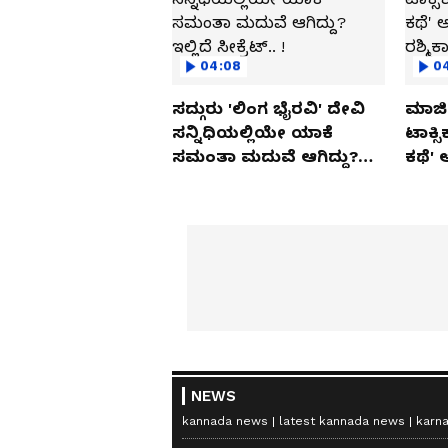
04:08
0
ಸದ್ಗುರು 'ಲಿಂಗ ಭೈರವಿ' ದೇವಿ
ಮಾಜಿ 
ಸನ್ನಿಧಿಯಲ್ಲಿಯೇ ಯಾಕೆ
ಟಾಕ್ಸ
ಸಮಂತಾ ಮದುವೆ ಆಗಿದ್ದು?
ಕಥೆ' 
ಇಲ್ಲಿದೆ ಸೀಕ್ರೆಟ್.. !
ರಶ್ಮಿ
NEWS
kannada news
latest kannada news
karn