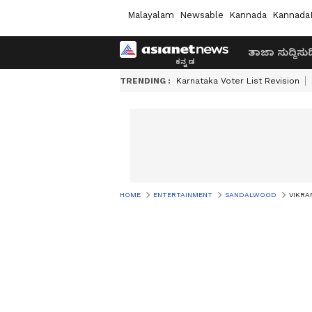
Malayalam
Newsable
Kannada
Kannada
ತಾಜಾ ಸುದ್ದಿ
ಸುದ್
TRENDING :
Karnataka Voter List Revision
HOME
ENTERTAINMENT
SANDALWOOD
VIKRANT 