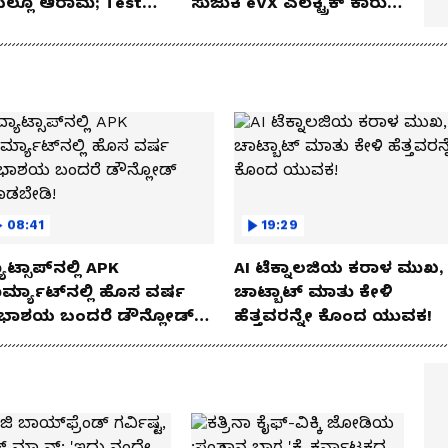
ೆಯಲ್ಲೂ ಆರಾಮ; Test
ಸುಜುಕಿ eVX ಎಲೆಕ್ಟ್ರಿಕ್ ಕಾರು
 Review!
ಅನಾವರಣ!
08:41
19:29
ಾಟ್ಸಾಪ್‌ನಲ್ಲಿ APK
AI ಟೆಕ್ನಾಲಜಿಯ ಕರಾಳ ಮುಖ,
ರ್ಮ್ಯಾಟ್‌ನಲ್ಲಿ ಹೊಸ ವರ್ಷ
ಚಾಟ್ಬಾಟ್ ಮಾತು ಕೇಳಿ
ಭಾಶಯ ಬಂದರೆ ಡೌನ್ಲೋಡ್
ಹೆತ್ತವರನ್ನೇ ಕೊಂದ ಯುವಕ!
ಾಡಬೇಡಿ!