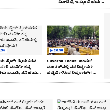
ನೋಡಿದ್ರೆ ಇನ್ಮುಂದೆ ಭಯ
ಪಡ್ತೀರಾ ನೀವು!
:34
20:56
ಯ ಸ್ಕೆಚ್: ಪ್ರಿಯಕರನ
Suvarna Focus: ಜಂತರ್
ಸೇರಿ ಮನೆಗೇ ಕನ್ನ
ಮಂತರ್‌ನಲ್ಲಿ ನಡೆದಿದ್ದೇನು?
ಳು ಐನಾತಿ, ತನಿಖೆಯಲ್ಲಿ
ಬೆಚ್ಚಿಬೀಳಿಸಿದ ರಿಪೋರ್ಟ್!
ಗಿದ್ದೇನು?
ಆಪರೇಷನ್ 2873 ಅಸಲಿ
ಸೀಕ್ರೆಟ್?