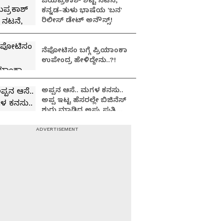
ಜಯಪ್ರಕಾಶ್ ಶೆಟ್ಟಿ ನಟನೆ,
ಕನ್ನಡ-ತುಳು ಭಾಷೆಯ 'ಬನ'
ರಿಲೀಸ್ ಡೇಟ್ ಅನೌನ್ಸ್!
ನೆಪೋಟಿಸಂ ಬಗ್ಗೆ ಪ್ರಿಯಾಂಕಾ
ಉಪೇಂದ್ರ ಹೇಳಿದ್ದೇನು..?!
ಅಪ್ಪನ ಆಸೆ.. ಮಗಳ ಕನಸು..
ಅಪ್ಪ ಇಟ್ಟ ಹೆಸರಲ್ಲೇ ಬಿಜಿನೆಸ್​
ಶುರು ಮಾಡಿದ ಅಪ್ಪು ಪುತ್ರಿ
ವಂದಿತಾ..!
Yash: ನಟ ಯಶ್​
ಹೃದಯವಂತ, ಜೊತೆ ಕೆಲಸ
ಮಾಡಿದ್ದು ಅದ್ಭುತ ಅನುಭವ:
ತಾರಾ ಸುತಾರಿಯಾ
Toxic Movie: ಲಸ್ಟ್
ಸ್ಟೋರೀಸ್, ಕಬೀರ್ ಸಿಂಗ್
ಆಯ್ತು; ಮದುವೆಯಾಗಿ ಮಗು
ಆದ್ರೂ ಕಮ್ಮಿಯಾಗಿಲ್ಲ Kiara
Advani ಬ್ಯೂಟಿ