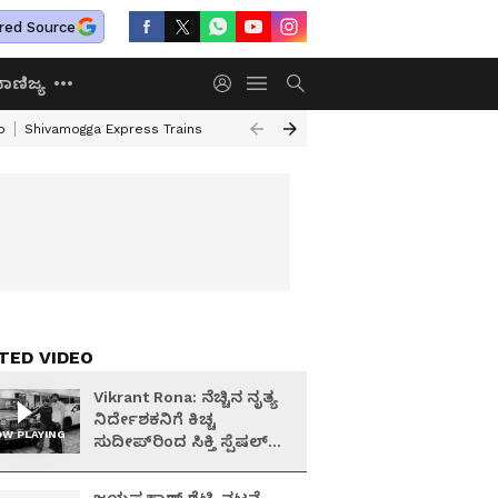
red Source
ಾಣಿಜ್ಯ
o
Shivamogga Express Trains
Airtel Prepaid Plan
Rural Employment
TED VIDEO
Vikrant Rona: ನೆಚ್ಚಿನ ನೃತ್ಯ
ನಿರ್ದೇಶಕನಿಗೆ ಕಿಚ್ಚ
W PLAYING
ಸುದೀಪ್‌ರಿಂದ ಸಿಕ್ತಿ ಸ್ಪೆಷಲ್
ಗಿಫ್ಟ್..!