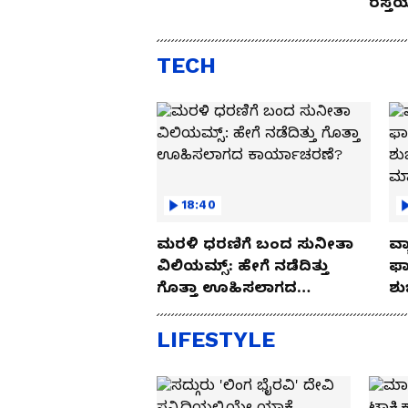
ರಸ್ತ
Drive
TECH
18:40
ಮರಳಿ ಧರಣಿಗೆ ಬಂದ ಸುನೀತಾ
ವ್ಯ
ವಿಲಿಯಮ್ಸ್: ಹೇಗೆ ನಡೆದಿತ್ತು
ಫಾ
ಗೊತ್ತಾ ಊಹಿಸಲಾಗದ
ಶು
ಕಾರ್ಯಾಚರಣೆ?
ಮ
LIFESTYLE