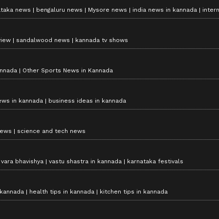
ataka news
bengaluru news
Mysore news
india news in kannada
inter
view
sandalwood news
kannada tv shows
annada
Other Sports News in Kannada
ews in kannada
business ideas in kannada
news
science and tech news
vara bhavishya
vastu shastra in kannada
karnataka festivals
 kannada
health tips in kannada
kitchen tips in kannada