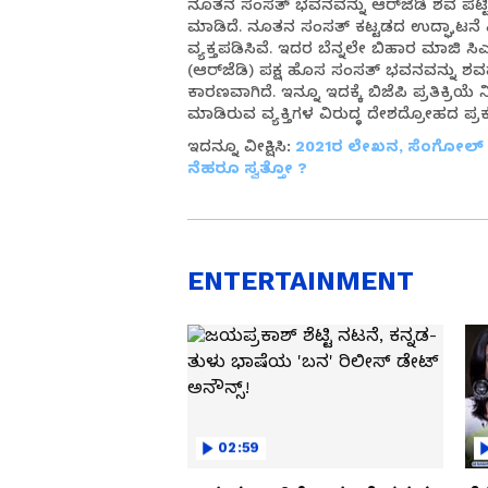
ನೂತನ ಸಂಸತ್‌ ಭವನವನ್ನು ಆರ್‌ಜೆಡಿ ಶವ ಪೆಟ್ಟಿ
ಮಾಡಿದೆ. ನೂತನ ಸಂಸತ್ ಕಟ್ಟಡದ ಉದ್ಘಾಟನೆ 
ವ್ಯಕ್ತಪಡಿಸಿವೆ. ಇದರ ಬೆನ್ನಲೇ ಬಿಹಾರ ಮಾಜ
(ಆರ್‌ಜೆಡಿ) ಪಕ್ಷ ಹೊಸ ಸಂಸತ್ ಭವನವನ್ನು ಶವಪೆ
ಕಾರಣವಾಗಿದೆ. ಇನ್ನೂ ಇದಕ್ಕೆ ಬಿಜೆಪಿ ಪ್ರತಿಕ್ರಿಯೆ 
ಮಾಡಿರುವ ವ್ಯಕ್ತಿಗಳ ವಿರುದ್ಧ ದೇಶದ್ರೋಹದ ಪ
ಇದನ್ನೂ ವೀಕ್ಷಿಸಿ:
2021ರ ಲೇಖನ, ಸೆಂಗೋಲ್ ಬೆ
ನೆಹರೂ ಸ್ವತ್ತೋ ?
ENTERTAINMENT
02:59