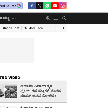
red Source
ಾಣಿಜ್ಯ
 Fitness Test
PM Modi Foreign Travel Expenditure
Valmiki Corporatio
TED VIDEO
ಆರ್‌ಜೆಡಿ ವಿವಾದಾತ್ಮಕ
ಟ್ವೀಟ್‌: ಶವ ಪೆಟ್ಟಿಗೆಗೆ ನೂತನ
W PLAYING
ಸಂಸತ್‌ ಭವನ ಹೋಲಿಕೆ !