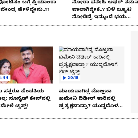
ಪೋಟಿಸಂ ಬಗ್ಗೆ ಪ್ರಿಯಾಂಕಾ
ನೋರಾ ಫತೇಹಿ ಆಫರ್​ ತಮನ್
ೇಂದ್ರ ಹೇಳಿದ್ದೇನು..?!
ಪಾಲಾಗಿದ್ದೇಕೆ..? ಬಿಳಿ ಬ್ಯೂಟಿ
ನೋಡಿದ್ರೆ ಇನ್ಮುಂದೆ ಭಯ
ಪಡ್ತೀರಾ ನೀವು!
4:44
20:18
 ಸತ್ತರೂ ಹೆಂಡತಿಯ
ಮಾಯವಾಗಿದ್ದ ಮೊಜ್ತಬಾ
ಇಲ್ಲ: ಸೂಸೈಡ್​​ ಕೇಸ್​​ನಲ್ಲಿ
ಖಮೇನಿ ದಿಢೀರ್ ಕಾರಿನಲ್ಲಿ
್​ ಮೇಲೆ ಟ್ವಿಸ್ಟ್!
ಪ್ರತ್ಯಕ್ಷವಾದ್ರಾ? ಯುದ್ಧದೊಳಗೆ
ಬಿಗ್ ಟ್ವಿಸ್ಟ್