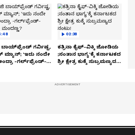
4:48
02:38
ಬಾಯ್‌ಫ್ರೆಂಡ್ ಗರ್ವಿಷ್ಟ,
ಕತ್ರಿನಾ ಕೈಫ್-ವಿಕ್ಕಿ ಜೋಡಿಯ
ಿಕ್ ಮ್ಯಾನ್; 'ಇದು ನಂದೇ
;ಸಂತಾನ ಭಾಗ್ಯ'ಕ್ಕೆ ಕರ್ನಾಟಕದ
ಅಂದ್ರಾ -ಗರ್ಲ್‌ಫ್ರೆಂಡ್-
ಶ್ರೀ ಕ್ಷೇತ್ರ ಕುಕ್ಕೆ ಸುಬ್ರಮಣ್ಯದ
ಕಾ ಮಂದಣ್ಣ?
ನಂಟು!