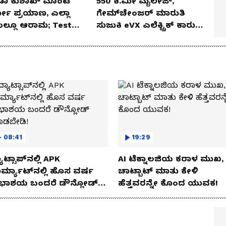
ಡಾ ಕುಶಾಖ್ ಮೊಂಟೆ
550 ಕಿ.ಮೀ ಮೈಲೇಜ್,
ಲೋ ಪ್ರಯಾಣ, ಎಲ್ಲಾ
ಗೇಮ್‌ಚೇಂಜರ್ ಮಾರುತಿ
ೆಯಲ್ಲೂ ಆರಾಮ; Test
ಸುಜುಕಿ eVX ಎಲೆಕ್ಟ್ರಿಕ್ ಕಾರು
 Review!
ಅನಾವರಣ!
08:41
19:29
ಾಟ್ಸಾಪ್‌ನಲ್ಲಿ APK
AI ಟೆಕ್ನಾಲಜಿಯ ಕರಾಳ ಮುಖ,
ರ್ಮ್ಯಾಟ್‌ನಲ್ಲಿ ಹೊಸ ವರ್ಷ
ಚಾಟ್ಬಾಟ್ ಮಾತು ಕೇಳಿ
ಭಾಶಯ ಬಂದರೆ ಡೌನ್ಲೋಡ್
ಹೆತ್ತವರನ್ನೇ ಕೊಂದ ಯುವಕ!
ಾಡಬೇಡಿ!