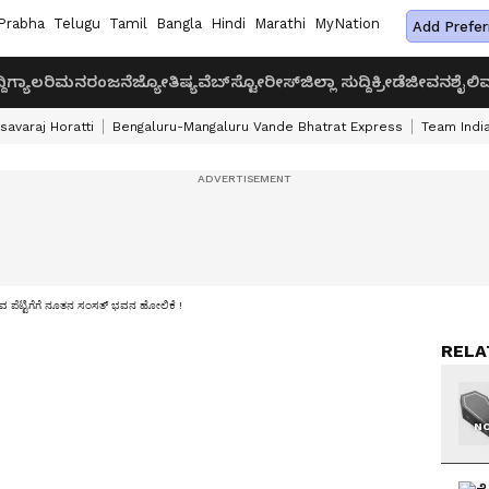
Prabha
Telugu
Tamil
Bangla
Hindi
Marathi
MyNation
Add Prefer
ದಿ
ಗ್ಯಾಲರಿ
ಮನರಂಜನೆ
ಜ್ಯೋತಿಷ್ಯ
ವೆಬ್‌ಸ್ಟೋರೀಸ್
ಜಿಲ್ಲಾ ಸುದ್ದಿ
ಕ್ರೀಡೆ
ಜೀವನಶೈಲಿ
ವ
savaraj Horatti
Bengaluru-Mangaluru Vande Bhatrat Express
Team India
: ಶವ ಪೆಟ್ಟಿಗೆಗೆ ನೂತನ ಸಂಸತ್‌ ಭವನ ಹೋಲಿಕೆ !
RELA
NO