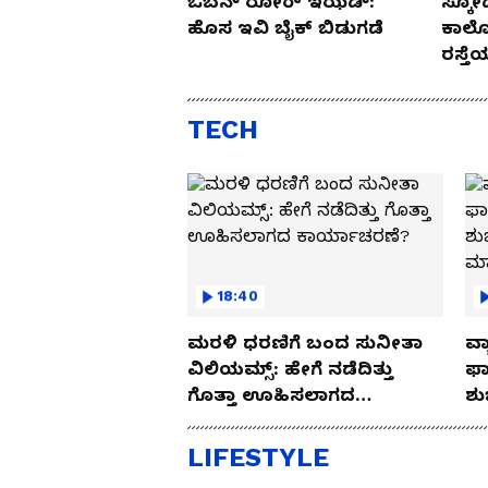
ಒಬೆನ್ ರೋರ್ ಇಝಡ್:
ಸ್ಕೋ
ಹೊಸ ಇವಿ ಬೈಕ್ ಬಿಡುಗಡೆ
ಕಾರ್
ರಸ್ತ
Drive
TECH
18:40
ಮರಳಿ ಧರಣಿಗೆ ಬಂದ ಸುನೀತಾ
ವ್ಯ
ವಿಲಿಯಮ್ಸ್: ಹೇಗೆ ನಡೆದಿತ್ತು
ಫಾ
ಗೊತ್ತಾ ಊಹಿಸಲಾಗದ
ಶು
ಕಾರ್ಯಾಚರಣೆ?
ಮ
LIFESTYLE