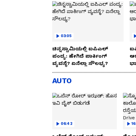
03:05
ಚಿನ್ನಸ್ವಾಮಿಯಲ್ಲಿ ಐಪಿಎಲ್‌
ಐಪ
ಪಂದ್ಯ: ಹೇಗಿದೆ ಪಾರ್ಕಿಂಗ್
ಆರ
ವ್ಯವಸ್ಥೆ? ಏನೆಲ್ಲಾ ಸೌಲಭ್ಯ?
ಭಾ
AUTO
06:42
16