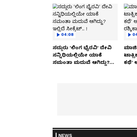
04:08
0
ಸದ್ಗುರು 'ಲಿಂಗ ಭೈರವಿ' ದೇವಿ
ಮಾಜಿ 
ಸನ್ನಿಧಿಯಲ್ಲಿಯೇ ಯಾಕೆ
ಟಾಕ್ಸ
ಸಮಂತಾ ಮದುವೆ ಆಗಿದ್ದು?
ಕಥೆ' 
ಇಲ್ಲಿದೆ ಸೀಕ್ರೆಟ್.. !
ರಶ್ಮಿ
NEWS