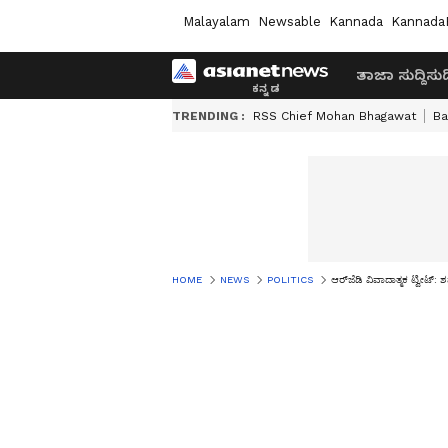
Malayalam
Newsable
Kannada
Kannada
ತಾಜಾ ಸುದ್ದಿ
ಸುದ್
TRENDING :
RSS Chief Mohan Bhagawat
Ba
HOME
NEWS
POLITICS
ಆರ್‌ಜೆಡಿ ವಿವಾದಾತ್ಮಕ ಟ್ವೀಟ್‌