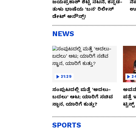
ಜಯಪ್ರಕಾಶ್ ಶೆಟ್ಟಿ ನಟನೆ, ಕನ್ನಡ-
ನೆ
ತುಳು ಭಾಷೆಯ 'ಬನ' ರಿಲೀಸ್
ಉಪ
ಡೇಟ್ ಅನೌನ್ಸ್!
NEWS
21:29
2
ಸಂಪುಟದಲ್ಲಿ ಮತ್ತೆ ‘ಅದಲು-
ಅವನು
ಬದಲು’ ಆಟ; ಯಾರಿಗೆ ಸಚಿವ
ಪತ್ತೆ 
ಸ್ಥಾನ, ಯಾರಿಗೆ ಕುತ್ತು?
ಟ್ವಿಸ್ಟ
SPORTS