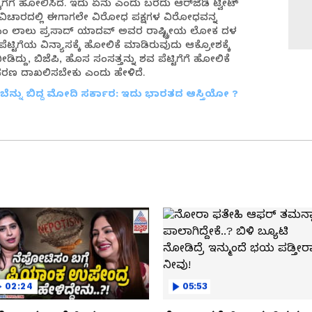
ಗೆಗೆ ಹೋಲಿಸಿದೆ. ಇದು ಏನು ಎಂದು ಬರೆದು ಆರ್‌ಜೆಡಿ ಟ್ವೀಟ್
ವಿಚಾರದಲ್ಲಿ ಈಗಾಗಲೇ ವಿರೋಧ ಪಕ್ಷಗಳ ವಿರೋಧವನ್ನ
ಿ ಸಿಎಂ ಲಾಲು ಪ್ರಸಾದ್ ಯಾದವ್ ಅವರ ರಾಷ್ಟ್ರೀಯ ಲೋಕ ದಳ
ಟ್ಟಿಗೆಯ ವಿನ್ಯಾಸಕ್ಕೆ ಹೋಲಿಕೆ ಮಾಡಿರುವುದು ಆಕ್ರೋಶಕ್ಕೆ
ನೀಡಿದ್ದು, ಬಿಜೆಪಿ, ಹೊಸ ಸಂಸತ್ತನ್ನು ಶವ ಪೆಟ್ಟಿಗೆಗೆ ಹೋಲಿಕೆ
್ರಕರಣ ದಾಖಲಿಸಬೇಕು ಎಂದು ಹೇಳಿದೆ.
ನ್ನು ಬಿದ್ದ ಮೋದಿ ಸರ್ಕಾರ: ಇದು ಭಾರತದ ಆಸ್ತಿಯೋ ?
02:24
05:53