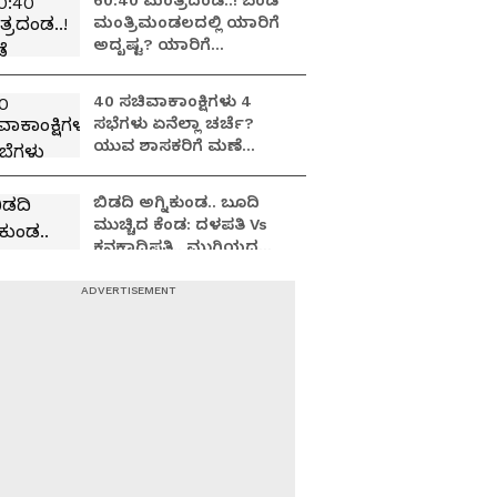
60:40 ಮಂತ್ರದಂಡ..! ಬಂಡೆ
ಮಂತ್ರಿಮಂಡಲದಲ್ಲಿ ಯಾರಿಗೆ
ಅದೃಷ್ಟ? ಯಾರಿಗೆ
ಅರ್ಧಚಂದ್ರ..?
40 ಸಚಿವಾಕಾಂಕ್ಷಿಗಳು 4
ಸಭೆಗಳು ಏನೆಲ್ಲಾ ಚರ್ಚೆ?
ಯುವ ಶಾಸಕರಿಗೆ ಮಣೆ
ಹಾಕುತ್ತಾ ಕಾಂಗ್ರೆಸ್
ಹೈಕಮಾಂಡ್?
ಬಿಡದಿ ಅಗ್ನಿಕುಂಡ.. ಬೂದಿ
ಮುಚ್ಚಿದ ಕೆಂಡ: ದಳಪತಿ Vs
ಕನಕಾಧಿಪತಿ.. ಮುಗಿಯದ
ಯುದ್ಧದ ಹೊಸ ಅಧ್ಯಾಯ!
ಬೆಳಗಾವಿ ಸಾಹುಕಾರನ ಜೊತೆ
ಕನಕವೀರನ ಗಟ್ಟಿ ಗೆಳೆತನ..!
ಸವಾಲ್ ಹಾಕಿದ್ದ ಸಾಹುಕಾರ,
ಬಂಡೆ ವಿಶ್ವಾಸಕ್ಕೆ ಮಣಿದರಾ?
2028ರ ಚುನಾವಣೆ:
ಜೋಡೆತ್ತುಗಳ ಸೈಲೆಂಟ್ ಆಟ
ಶುರು, ಮತ್ತೊಂದು
ಮಹಾಯುದ್ಧಕ್ಕೆ ರೆಡಿ ಭಲೇ
ಜೋಡಿ!