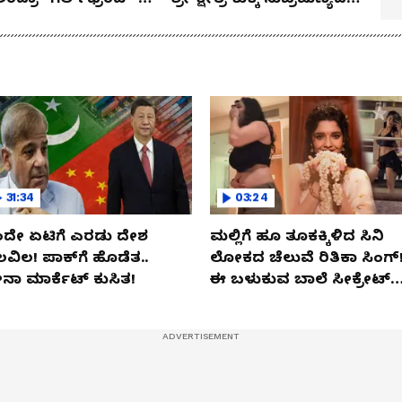
ಕಾ ಮಂದಣ್ಣ?
ನಂಟು!
31:34
03:24
ದೇ ಏಟಿಗೆ ಎರಡು ದೇಶ
ಮಲ್ಲಿಗೆ ಹೂ ತೂಕಕ್ಕಿಳಿದ ಸಿನಿ
ಲವಿಲ! ಪಾಕ್​​ಗೆ ಹೊಡೆತ..
ಲೋಕದ ಚೆಲುವೆ ರಿತಿಕಾ ಸಿಂಗ್!
ನಾ ಮಾರ್ಕೆಟ್​ ಕುಸಿತ!
ಈ ಬಳುಕುವ ಬಾಲೆ ಸೀಕ್ರೇಟ್‌
ಏನು?