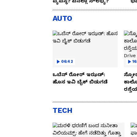
ವ್ಯವಸ್ಥೆ? ಏನೆಲ್ಲಾ ಸೌಲಭ್ಯ?
ಭಾ
AUTO
06:42
16
ಒಬೆನ್ ರೋರ್ ಇಝಡ್:
ಸ್ಕೋ
ಹೊಸ ಇವಿ ಬೈಕ್ ಬಿಡುಗಡೆ
ಕಾರ್
ರಸ್ತ
Drive
TECH