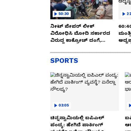
50:30
22
ನೀಟ್ ಪೇಪರ್ ಲೀಕ್
60:40 ಮಂತ್ರದಂಡ..!
ವಿರೋಧಿಸಿ ಮೋದಿ ಸರ್ಕಾರದ
ಮಂತ್
ವಿರುದ್ದ ಕಾಕ್ರೋಚ್ ದಂಗೆ,
ಅದೃಷ್
ರಣಾಂಗಣವಾದ ದೆಹಲಿ
ಅರ್ಧಚ
SPORTS
03:05
ಚಿನ್ನಸ್ವಾಮಿಯಲ್ಲಿ ಐಪಿಎಲ್‌
ಐಪ
ಪಂದ್ಯ: ಹೇಗಿದೆ ಪಾರ್ಕಿಂಗ್
ಆರ