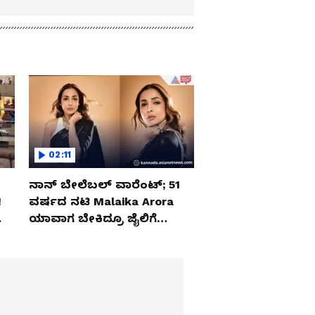
02:11
ನಾನ್ ಬೇಲೆಬಲ್ ವಾರೆಂಟ್; 51
‌
ವರ್ಷದ ನಟಿ Malaika Arora
ಯಾವಾಗ ಬೇಕಿದ್ರೂ ಜೈಲಿಗೆ
ಹೋಗ್ತಾರೆ!