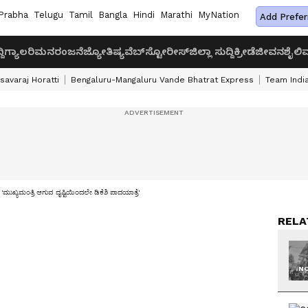
Prabha
Telugu
Tamil
Bangla
Hindi
Marathi
MyNation
Add Prefer
ದಿ
ಗ್ಯಾಲರಿ
ಮನರಂಜನೆ
ಜ್ಯೋತಿಷ್ಯ
ವೆಬ್‌ಸ್ಟೋರೀಸ್
ಜಿಲ್ಲಾ ಸುದ್ದಿ
ಕ್ರೀಡೆ
ಜೀವನಶೈಲಿ
ವ
savaraj Horatti
Bengaluru-Mangaluru Vande Bhatrat Express
Team India
ಯಮಂತ್ರಿ ಆಗುವ ದೃಷ್ಟಿಯಿಂದಲೇ ಡಿಕೆಶಿ ಪಾದಯಾತ್ರೆ'
RELA
NO