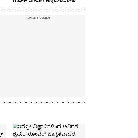
ರಿಷಭ್ ಪಂತ್! ಅಭಿಮಾನಿಗಳ
ಹೃದಯ ಗೆದ್ದ ಟೀಂ ಇಂಡಿಯಾ
ಕ್ರಿಕೆಟಿಗ