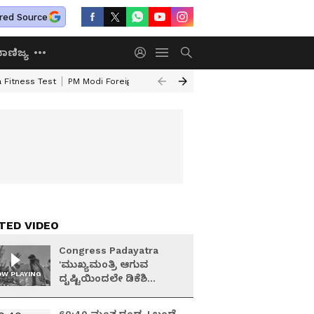
red Source
ಾಣಿಜ್ಯ
 Fitness Test
PM Modi Foreign Travel Expenditure
Valmiki Corporatio
TED VIDEO
Congress Padayatra
'ಮುಖ್ಯಮಂತ್ರಿ ಆಗುವ
W PLAYING
ದೃಷ್ಟಿಯಿಂದಲೇ ಡಿಕೆಶಿ
ಪಾದಯಾತ್ರೆ'