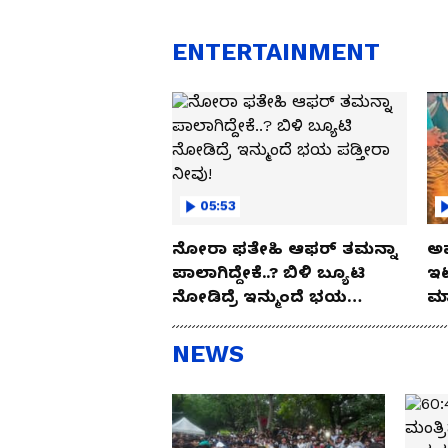
ENTERTAINMENT
05:53
ನೋರಾ ಫತೇಹಿ ಆಫರ್​ ತಮನ್ನಾ
ಅಪ
ಪಾಲಾಗಿದ್ದೇಕೆ..? ಬಿಳಿ ಬ್ಯೂಟಿ
ಇಟ
ನೋಡಿದ್ರೆ ಇನ್ಮುಂದೆ ಭಯ
ಮಾ
ಪಡ್ತೀರಾ ನೀವು!
NEWS