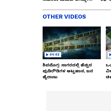
ಇಲ್ಲಿದೆ ಸೀಕ್ರೆಟ್.. !
ರಶ್ಮಿ
OTHER VIDEOS
04:02
ಶಿವಮೊಗ್ಗ: ಸಾಗರದಲ್ಲಿ ಹೆಚ್ಚಿದ
ಒಂ
ಪುಡಿರೌಡಿಗಳ ಅಟ್ಟಹಾಸ, ಜನ
ವಿ
ಹೈರಾಣು
ಚೀ