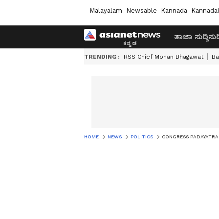
Malayalam
Newsable
Kannada
Kannada
ತಾಜಾ ಸುದ್ದಿ
ಸುದ್
TRENDING :
RSS Chief Mohan Bhagawat
Ba
HOME
NEWS
POLITICS
CONGRESS PADAYATRA 'ಮುಖ್