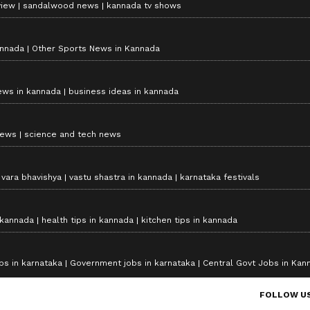
view
sandalwood news
kannada tv shows
annada
Other Sports News in Kannada
ews in kannada
business ideas in kannada
news
science and tech news
vara bhavishya
vastu shastra in kannada
karnataka festivals
 kannada
health tips in kannada
kitchen tips in kannada
bs in karnataka
Government jobs in karnataka
Central Govt Jobs in Kan
FOLLOW U