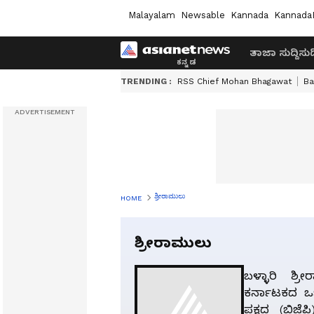
Malayalam
Newsable
Kannada
Kannada
ತಾಜಾ ಸುದ್ದಿ
ಸುದ್
TRENDING :
RSS Chief Mohan Bhagawat
Ba
ಶ್ರೀರಾಮುಲು
HOME
ಶ್ರೀರಾಮುಲು
ಬಳ್ಳಾರಿ ಶ್ರ
ಕರ್ನಾಟಕದ ಒ
ಪಕ್ಷದ (ಬಿಜೆ