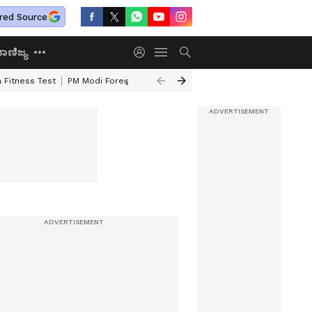
red Source
ಾಣಿಜ್ಯ
 Fitness Test
PM Modi Foreign Travel Expenditure
Valmiki Corporatio