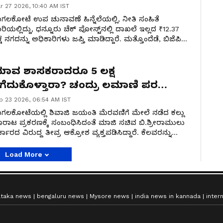
r 27 2026, 10:40 AM IST
ಗಲಕೋಟೆ ಉಪ ಚುನಾವಣೆ ಹಿನ್ನೆಲೆಯಲ್ಲಿ, ನೀತಿ ಸಂಹಿತೆ
ರಿಯಲ್ಲಿದ್ದು, ಧನ್ನೂರು ಚೆಕ್ ಪೋಸ್ಟ್‌ನಲ್ಲಿ ದಾಖಲೆ ಇಲ್ಲದ ₹12.37
್ಷ ನಗದನ್ನು ಅಧಿಕಾರಿಗಳು ಜಪ್ತಿ ಮಾಡಿದ್ದಾರೆ. ಮತ್ತೊಂದೆಡೆ, ಬಿಜೆಪಿ
್ಯರ್ಥಿ ವೀರಣ್ಣ ಚರಂತಿಮಠ ಪರವಾಗಿ ಮಾಜಿ ಸಚಿವ ಶ್ರೀರಾಮುಲು
್ಜರಿ ಪ್ರಚಾರ ನಡೆಸಿದ್ದಾರೆ.
ಾವ ಶಾಸಕರಾದರೂ 5 ಲಕ್ಷ
ೆಗೆದುಕೊಳ್ತಾರಾ? ಚಂದ್ರು ಲಮಾಣಿ ಪರ
್ರೀರಾಮುಲು ಬ್ಯಾಟಿಂಗ್
b 23 2026, 06:54 AM IST
ಗಲಕೋಟೆಯಲ್ಲಿ ಶಿವಾಜಿ ಜಯಂತಿ ಮೆರವಣಿಗೆ ಮೇಲೆ ನಡೆದ ಕಲ್ಲು
ರಾಟ ಪ್ರಕರಣಕ್ಕೆ ಸಂಬಂಧಿಸಿದಂತೆ ಮಾಜಿ ಸಚಿವ ಬಿ.ಶ್ರೀರಾಮುಲು
್ಕಾರದ ವಿರುದ್ಧ ತೀವ್ರ ಆಕ್ರೋಶ ವ್ಯಕ್ತಪಡಿಸಿದ್ದಾರೆ. ಕೆಲವರನ್ನು
ತ್ರ ಬಂಧಿಸಿ, ಉಳಿದವರನ್ನು ರಕ್ಷಿಸಲಾಗುತ್ತಿದೆ ಎಂದು
ರೋಪಿಸಿದರು.
Load More
ataka news
bengaluru news
Mysore news
india news in kannada
inter