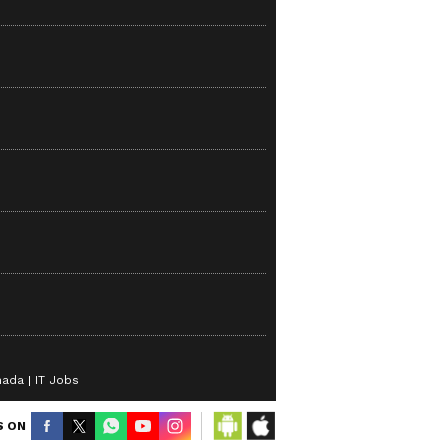
nada
IT Jobs
S ON