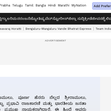
Prabha
Telugu
Tamil
Bangla
Hindi
Marathi
MyNation
Add Prefer
ದಿ
ಗ್ಯಾಲರಿ
ಮನರಂಜನೆ
ಜ್ಯೋತಿಷ್ಯ
ವೆಬ್‌ಸ್ಟೋರೀಸ್
ಜಿಲ್ಲಾ ಸುದ್ದಿ
ಕ್ರೀಡೆ
ಜೀವನಶೈಲಿ
ವ
savaraj Horatti
Bengaluru-Mangaluru Vande Bhatrat Express
Team India
ೀರಾಮುಲು, ಪೂರ್ಣ ಹೆಸರು ಬೆಲ್ಲದ ಶ್ರೀರಾಮುಲು,
ಬ್ಬ ಪ್ರಭಾವಿ ರಾಜಕಾರಣಿ ಮತ್ತು ಭಾರತೀಯ ಜನತಾ
ಪಿ) ಪ್ರಮುಖ ನಾಯಕರಾಗಿದ್ದಾರೆ. ಈ ಹಿಂದೆ ಅವರು