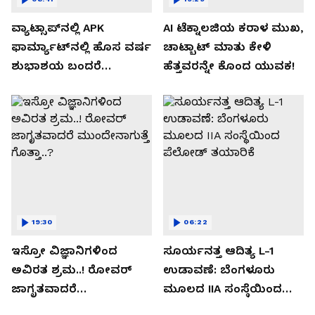
ವ್ಯಾಟ್ಸಾಪ್‌ನಲ್ಲಿ APK
AI ಟೆಕ್ನಾಲಜಿಯ ಕರಾಳ ಮುಖ,
ಫಾರ್ಮ್ಯಾಟ್‌ನಲ್ಲಿ ಹೊಸ ವರ್ಷ
ಚಾಟ್ಬಾಟ್ ಮಾತು ಕೇಳಿ
ಶುಭಾಶಯ ಬಂದರೆ
ಹೆತ್ತವರನ್ನೇ ಕೊಂದ ಯುವಕ!
ಡೌನ್ಲೋಡ್ ಮಾಡಬೇಡಿ!
19:30
06:22
ಇಸ್ರೋ ವಿಜ್ಞಾನಿಗಳಿಂದ
ಸೂರ್ಯನತ್ತ ಆದಿತ್ಯ L-1
ಅವಿರತ ಶ್ರಮ..! ರೋವರ್
ಉಡಾವಣೆ: ಬೆಂಗಳೂರು
ಜಾಗೃತವಾದರೆ
ಮೂಲದ IIA ಸಂಸ್ಥೆಯಿಂದ
ಮುಂದೇನಾಗುತ್ತೆ ಗೊತ್ತಾ..?
ಪೆಲೋಡ್‌ ತಯಾರಿಕೆ