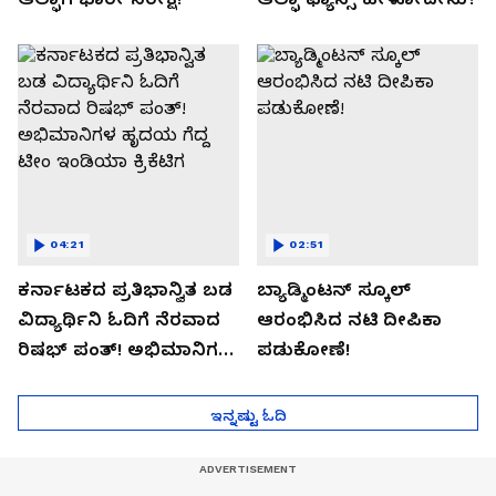
04:21
02:51
ಕರ್ನಾಟಕದ ಪ್ರತಿಭಾನ್ವಿತ ಬಡ
ಬ್ಯಾಡ್ಮಿಂಟನ್ ಸ್ಕೂಲ್​
ವಿದ್ಯಾರ್ಥಿನಿ ಓದಿಗೆ ನೆರವಾದ
ಆರಂಭಿಸಿದ ನಟಿ ದೀಪಿಕಾ
ರಿಷಭ್ ಪಂತ್! ಅಭಿಮಾನಿಗಳ
ಪಡುಕೋಣೆ!
ಹೃದಯ ಗೆದ್ದ ಟೀಂ ಇಂಡಿಯಾ
ಕ್ರಿಕೆಟಿಗ
ಇನ್ನಷ್ಟು ಓದಿ