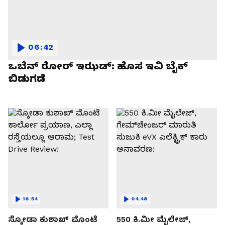
06:42
ಒಬೆನ್ ರೋರ್ ಇಝಡ್: ಹೊಸ ಇವಿ ಬೈಕ್
ಬಿಡುಗಡೆ
16:54
04:48
ಸ್ಕೋಡಾ ಕುಶಾಖ್ ಮೊಂಟೆ
550 ಕಿ.ಮೀ ಮೈಲೇಜ್,