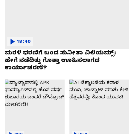
18:40
ಮರಳಿ ಧರಣಿಗೆ ಬಂದ ಸುನೀತಾ ವಿಲಿಯಮ್ಸ್:
ಹೇಗೆ ನಡೆದಿತ್ತು ಗೊತ್ತಾ ಊಹಿಸಲಾಗದ
ಕಾರ್ಯಾಚರಣೆ?
08:41
19:29