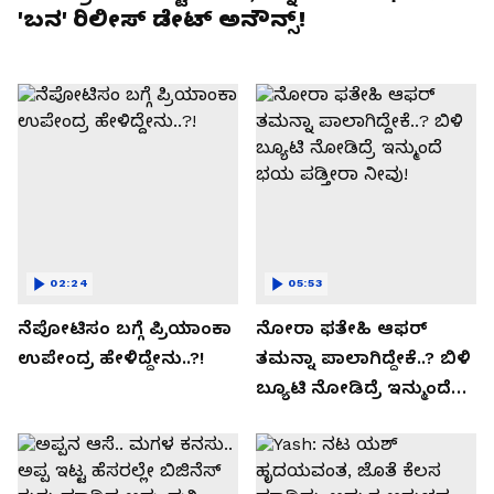
'ಬನ' ರಿಲೀಸ್ ಡೇಟ್ ಅನೌನ್ಸ್!
02:24
05:53
ನೆಪೋಟಿಸಂ ಬಗ್ಗೆ ಪ್ರಿಯಾಂಕಾ
ನೋರಾ ಫತೇಹಿ ಆಫರ್​
ಉಪೇಂದ್ರ ಹೇಳಿದ್ದೇನು..?!
ತಮನ್ನಾ ಪಾಲಾಗಿದ್ದೇಕೆ..? ಬಿಳಿ
ಬ್ಯೂಟಿ ನೋಡಿದ್ರೆ ಇನ್ಮುಂದೆ
ಭಯ ಪಡ್ತೀರಾ ನೀವು!