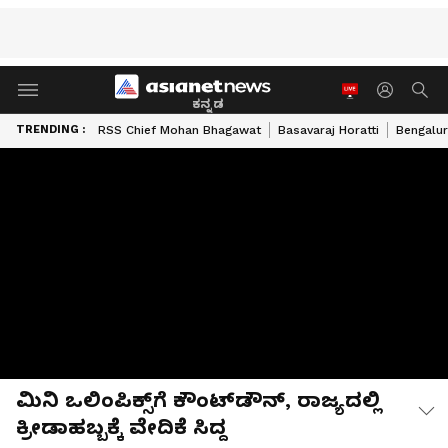
ಕನ್ನಡ
TRENDING :
RSS Chief Mohan Bhagawat
Basavaraj Horatti
Bengalur
ಮಿನಿ ಒಲಿಂಪಿಕ್ಸ್‌ಗೆ ಕೌಂಟ್‌ಡೌನ್‌, ರಾಜ್ಯದಲ್ಲಿ
ಕ್ರೀಡಾಹಬ್ಬಕ್ಕೆ ವೇದಿಕೆ ಸಿದ್ಧ