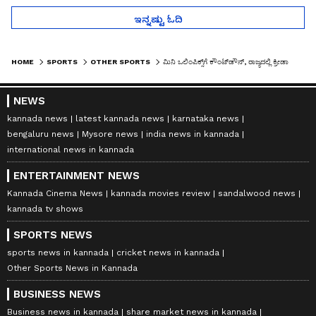
ಇನ್ನಷ್ಟು ಓದಿ
HOME
SPORTS
OTHER SPORTS
ಮಿನಿ ಒಲಿಂಪಿಕ್ಸ್‌ಗೆ ಕೌಂಟ್‌ಡೌನ್‌, ರಾಜ್ಯದಲ್ಲಿ ಕ್ರೀಡಾಹಬ್ಬಕ್ಕೆ ವೇದಿಕೆ ಸಿದ್ಧ
NEWS
kannada news
latest kannada news
karnataka news
bengaluru news
Mysore news
india news in kannada
international news in kannada
ENTERTAINMENT NEWS
Kannada Cinema News
kannada movies review
sandalwood news
kannada tv shows
SPORTS NEWS
sports news in kannada
cricket news in kannada
Other Sports News in Kannada
BUSINESS NEWS
Business news in kannada
share market news in kannada