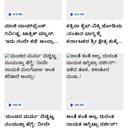
04:48
02:38
ಮಾಜಿ ಬಾಯ್‌ಫ್ರೆಂಡ್
ಕತ್ರಿನಾ ಕೈಫ್-ವಿಕ್ಕಿ ಜೋಡಿಯ
ಗರ್ವಿಷ್ಟ, ಟಾಕ್ಸಿಕ್ ಮ್ಯಾನ್;
;ಸಂತಾನ ಭಾಗ್ಯ'ಕ್ಕೆ
'ಇದು ನಂದೇ ಕಥೆ' ಅಂದ್ರಾ
ಕರ್ನಾಟಕದ ಶ್ರೀ ಕ್ಷೇತ್ರ ಕುಕ್ಕೆ
-ಗರ್ಲ್‌ಫ್ರೆಂಡ್- ರಶ್ಮಿಕಾ
ಸುಬ್ರಮಣ್ಯದ ನಂಟು!
ಮಂದಣ್ಣ?
05:15
05:30
'ಮಂಚದ ಮರ್ಮ' ಬಿಚ್ಚಿಟ್ಟ
ಅಂತೆ ಕಂತೆ ಅಲ್ಲ, ದುರಂತ
ಸಂಯುಕ್ತಾ ಹೆಗ್ಡೆ; 'ನೀವೇ
ನಾಯಕ ಆಗ್ಬಿಟ್ರಾ ದರ್ಶನ್?