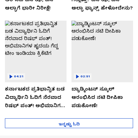
ಆಲ್ಫಾಗೆ ಭಾರೀ ನಿರೀಕ್ಷೆ!
ಆಲ್ಫಾ ಫ್ಯಾನ್ಸ್ ಹೇಳೋದೇನು?
04:21
02:51
ಕರ್ನಾಟಕದ ಪ್ರತಿಭಾನ್ವಿತ ಬಡ
ಬ್ಯಾಡ್ಮಿಂಟನ್ ಸ್ಕೂಲ್​
ವಿದ್ಯಾರ್ಥಿನಿ ಓದಿಗೆ ನೆರವಾದ
ಆರಂಭಿಸಿದ ನಟಿ ದೀಪಿಕಾ
ರಿಷಭ್ ಪಂತ್! ಅಭಿಮಾನಿಗಳ
ಪಡುಕೋಣೆ!
ಹೃದಯ ಗೆದ್ದ ಟೀಂ ಇಂಡಿಯಾ
ಕ್ರಿಕೆಟಿಗ
ಇನ್ನಷ್ಟು ಓದಿ