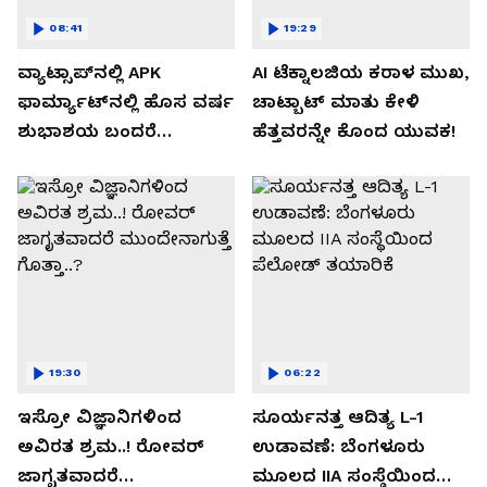
08:41
19:29
ವ್ಯಾಟ್ಸಾಪ್‌ನಲ್ಲಿ APK
AI ಟೆಕ್ನಾಲಜಿಯ ಕರಾಳ ಮುಖ,
ಫಾರ್ಮ್ಯಾಟ್‌ನಲ್ಲಿ ಹೊಸ ವರ್ಷ
ಚಾಟ್ಬಾಟ್ ಮಾತು ಕೇಳಿ
ಶುಭಾಶಯ ಬಂದರೆ
ಹೆತ್ತವರನ್ನೇ ಕೊಂದ ಯುವಕ!
ಡೌನ್ಲೋಡ್ ಮಾಡಬೇಡಿ!
19:30
06:22
ಇಸ್ರೋ ವಿಜ್ಞಾನಿಗಳಿಂದ
ಸೂರ್ಯನತ್ತ ಆದಿತ್ಯ L-1
ಅವಿರತ ಶ್ರಮ..! ರೋವರ್
ಉಡಾವಣೆ: ಬೆಂಗಳೂರು
ಜಾಗೃತವಾದರೆ
ಮೂಲದ IIA ಸಂಸ್ಥೆಯಿಂದ