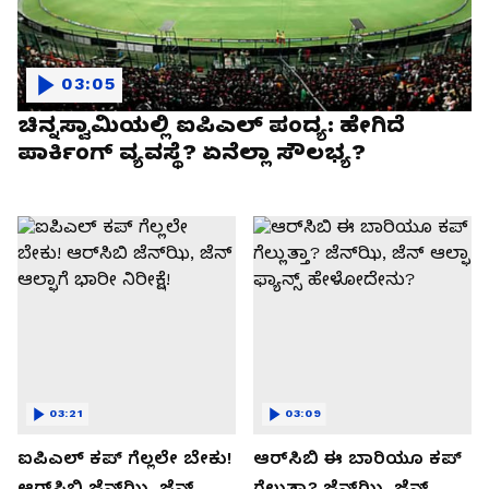
03:05
ಚಿನ್ನಸ್ವಾಮಿಯಲ್ಲಿ ಐಪಿಎಲ್‌ ಪಂದ್ಯ: ಹೇಗಿದೆ
ಪಾರ್ಕಿಂಗ್ ವ್ಯವಸ್ಥೆ? ಏನೆಲ್ಲಾ ಸೌಲಭ್ಯ?
03:21
03:09
ಐಪಿಎಲ್ ಕಪ್‌ ಗೆಲ್ಲಲೇ ಬೇಕು!
ಆರ್‌ಸಿಬಿ ಈ ಬಾರಿಯೂ ಕಪ್‌
ಆರ್‌ಸಿಬಿ ಜೆನ್‌ಝಿ, ಜೆನ್‌
ಗೆಲ್ಲುತ್ತಾ? ಜೆನ್‌ಝಿ, ಜೆನ್‌