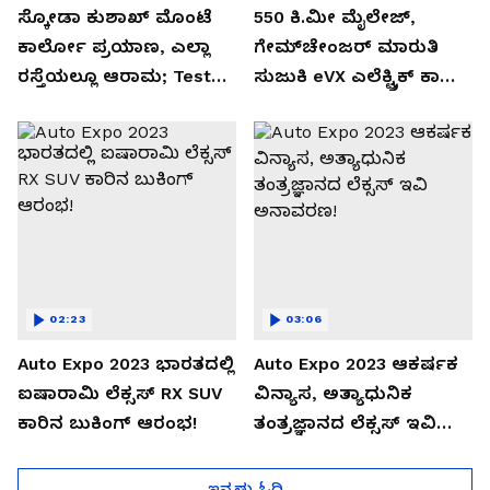
ಸ್ಕೋಡಾ ಕುಶಾಖ್ ಮೊಂಟೆ
550 ಕಿ.ಮೀ ಮೈಲೇಜ್,
ಕಾರ್ಲೋ ಪ್ರಯಾಣ, ಎಲ್ಲಾ
ಗೇಮ್‌ಚೇಂಜರ್ ಮಾರುತಿ
ರಸ್ತೆಯಲ್ಲೂ ಆರಾಮ; Test
ಸುಜುಕಿ eVX ಎಲೆಕ್ಟ್ರಿಕ್ ಕಾರು
Drive Review!
ಅನಾವರಣ!
02:23
03:06
Auto Expo 2023 ಭಾರತದಲ್ಲಿ
Auto Expo 2023 ಆಕರ್ಷಕ
ಐಷಾರಾಮಿ ಲೆಕ್ಸಸ್ RX SUV
ವಿನ್ಯಾಸ, ಅತ್ಯಾಧುನಿಕ
ಕಾರಿನ ಬುಕಿಂಗ್ ಆರಂಭ!
ತಂತ್ರಜ್ಞಾನದ ಲೆಕ್ಸಸ್ ಇವಿ
ಅನಾವರಣ!
ಇನ್ನಷ್ಟು ಓದಿ