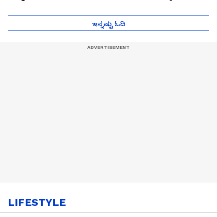
ಮುಂದೇನಾಗುತ್ತೆ ಗೊತ್ತಾ..?
ಪೆಲೋಡ್‌ ತಯಾರಿಕೆ
ಇನ್ನಷ್ಟು ಓದಿ
LIFESTYLE