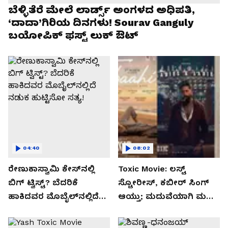
ಬೆಳ್ಳಿತೆರೆ ಮೇಲೆ ಲಾರ್ಡ್ಸ್ ಅಂಗಳದ ಅಧಿಪತಿ,
‘ದಾದಾ’ಗಿರಿಯ ದಿನಗಳು! Sourav Ganguly
ಬಯೋಪಿಕ್‌ ಫಸ್ಟ್ ಲುಕ್ ಔಟ್
04:40
08:02
ರೇಣುಕಾಸ್ವಾಮಿ ಕೇಸ್‌ನಲ್ಲಿ
Toxic Movie: ಲಸ್ಟ್
ಬಿಗ್ ಟ್ವಿಸ್ಟ್? ಬೆದರಿಕೆ
ಸ್ಟೋರೀಸ್, ಕಬೀರ್ ಸಿಂಗ್
ಹಾಕಿದವರ ಮೊಬೈಲ್‌ನಲ್ಲಿದೆ
ಆಯ್ತು; ಮದುವೆಯಾಗಿ ಮಗು
ನಡುಕ ಹುಟ್ಟಿಸೋ ಸತ್ಯ!
ಆದ್ರೂ ಕಮ್ಮಿಯಾಗಿಲ್ಲ Kiara
Advani ಬ್ಯೂಟಿ