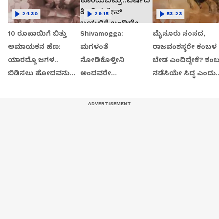
24:30
29:15
53:23
10 ರೂಪಾಯಿಗೆ ಬಿತ್ತು
Shivamogga:
ಮೈಸೂರು ಸಂಸದ,
ಅಮಾಯಕನ ಹೆಣ:
ಮಗಳಂತೆ
ರಾಜವಂಶಸ್ಥರೇ ಕಂಬಳ
ಯಾರದ್ದೊ ಜಗಳ..
ನೋಡಿಕೊಳ್ತೀನಿ
ಬೇಡ ಎಂದಿದ್ದೇಕೆ? ಕಂ
ಬಿಡಿಸಲು ಹೋದವನು
ಅಂದವರೇ
ನಡೆಸಿಯೇ ಸಿದ್ಧ ಎಂದು
ಸತ್ತ!
ಕೊಂದುಬಿಟ್ರು..ವರ್ಷದ
ಆಯೋಜಕರ ಪಟ್ಟೇಕೆ?
ಹಿಂದಿನ ಕೇಸ್​​ ಬಯಲಿಗೆ
ಬಂದಿದ್ದೇ ರೋಚಕ..!