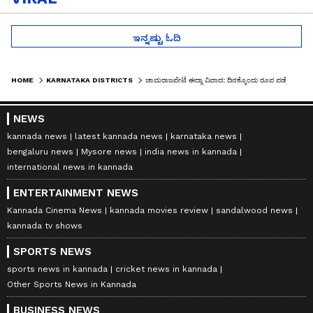
ಇನ್ನಷ್ಟು ಓದಿ
HOME
KARNATAKA DISTRICTS
ಚಾಮರಾಜಪೇಟೆ ಈದ್ಗಾ ವಿವಾದ: ದಿನಕ್ಕೊಂದು ರೂಪ ಪಡೆಯುತ್ತಿರುವ ಗಣೇಶೋತ್ಸವ ಗಲಾಟೆ
NEWS
kannada news
latest kannada news
karnataka news
bengaluru news
Mysore news
india news in kannada
international news in kannada
ENTERTAINMENT NEWS
Kannada Cinema News
kannada movies review
sandalwood news
kannada tv shows
SPORTS NEWS
sports news in kannada
cricket news in kannada
Other Sports News in Kannada
BUSINESS NEWS