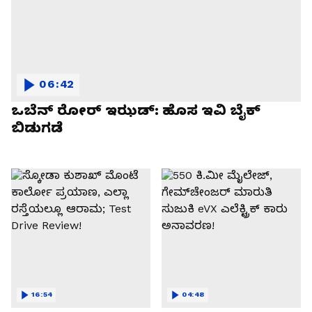
06:42
ಒಬೆನ್ ರೋರ್ ಇಝಡ್: ಹೊಸ ಇವಿ ಬೈಕ್
ಬಿಡುಗಡೆ
16:54
04:48