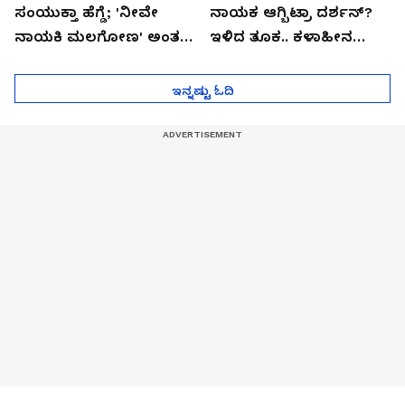
ಸಂಯುಕ್ತಾ ಹೆಗ್ಡೆ; 'ನೀವೇ
ನಾಯಕ ಆಗ್ಬಿಟ್ರಾ ದರ್ಶನ್?
ನಾಯಕಿ ಮಲಗೋಣ' ಅಂತ
ಇಳಿದ ತೂಕ.. ಕಳಾಹೀನ
ಕರಿತಾರೆ ಅಂದ್ರು!
ಮುಖ..!
ಇನ್ನಷ್ಟು ಓದಿ