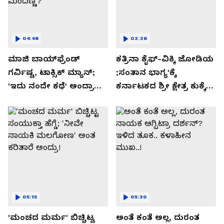
04:48
02:38
ಮಾಜಿ ಬಾಯ್‌ಫ್ರೆಂಡ್
ಕತ್ರಿನಾ ಕೈಫ್-ವಿಕ್ಕಿ ಜೋಡಿಯ
ಗರ್ವಿಷ್ಟ, ಟಾಕ್ಸಿಕ್ ಮ್ಯಾನ್;
;ಸಂತಾನ ಭಾಗ್ಯ'ಕ್ಕೆ
'ಇದು ನಂದೇ ಕಥೆ' ಅಂದ್ರಾ
ಕರ್ನಾಟಕದ ಶ್ರೀ ಕ್ಷೇತ್ರ ಕುಕ್ಕೆ
-ಗರ್ಲ್‌ಫ್ರೆಂಡ್- ರಶ್ಮಿಕಾ
ಸುಬ್ರಮಣ್ಯದ ನಂಟು!
ಮಂದಣ್ಣ?
05:15
05:30
'ಮಂಚದ ಮರ್ಮ' ಬಿಚ್ಚಿಟ್ಟ
ಅಂತೆ ಕಂತೆ ಅಲ್ಲ, ದುರಂತ