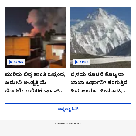
ಹಿಂದಿನ ಕೇಸ್​​ ಬಯಲಿಗೆ
ಸೋದರರಿಗೆ ಲಕ್ಷ ಲಕ್ಷ
ಬಂದಿದ್ದೇ ರೋಚಕ..!
ಉಡುಗೊರೆ!
42:55
21:58
ಮುರಿದು ಬಿದ್ದ ಶಾಂತಿ ಒಪ್ಪಂದ,
ಪ್ರಳಯ ಸೂಚನೆ ಕೊಟ್ಟನಾ
ಖಮೇನಿ ಅಂತ್ಯಕ್ರಿಯೆ
ಬಾಬಾ ಬರ್ಫಾನಿ? ಕರಗುತ್ತಿದೆ
ಮೊದಲೇ ಅಮೆರಿಕ ಇರಾನ್
ಹಿಮಾಲಯದ ಜೀವನಾಡಿ,
ಯುದ್ಧ ಶುರು
ದರ್ಶನವೇ ಸಿಗದ ಭಕ್ತರು
ಮಾಯವಾದ ಶಿವಲಿಂಗ!
ಇನ್ನಷ್ಟು ಓದಿ